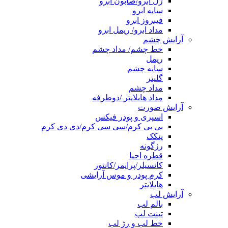
ژل ابرو/صابون ابرو
سایه ابرو
فیبروز ابرو
مداد ابرو/ ریمل ابرو
آرایش چشم
خط چشم/ مداد چشم
ریمل
سایه چشم
گلیتر
مداد چشم
مداد هایلایتر /دوطرفه
آرایش صورت
اسپری و پودر فیکس
بی بی کرم/سی سی کرم/دی دی کرم
پنکک
رژگونه
قطره احیا
کانسیلر/پرایمر/کانتور
کرم پودر و موس آرایشی
هایلایتر
آرایش لب
بالم لب
تینت لب
خط لب و رژ لب