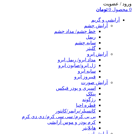
ورود / عضویت
0
محصول
0
تومان
آرایشی و گریم
آرایش چشم
خط چشم/ مداد چشم
ریمل
سایه چشم
گلیتر
آرایش ابرو
مداد ابرو/ ریمل ابرو
ژل ابرو/صابون ابرو
سایه ابرو
فیبروز ابرو
آرایش صورت
اسپری و پودر فیکس
پنکک
رژگونه
قطره احیا
کانسیلر/پرایمر/کانتور
بی بی کرم/ سی سی کرم/ دی دی کرم
کرم پودر و موس آرایشی
هایلایتر
آرایش لب