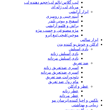
لیپ گلاس/بالم لب/حجم دهنده لب
مربای لب ژله ای
ابزار آرایشی
آیینه جیبی و رومیزی
اسفنج و بیوتی بلندر
براش و قلمو آرایشی
مژه مصنوعی و چسب مژه
موچین/قیچی/تیغ ابرو
ابزار سالنی
ادکلن و خوش‌بو کننده بدن
بادی اسپلش
بادی اسپلش زنانه
بادی اسپلش مردانه
ضد تعریق
اسپری ضدتعریق زنانه
اسپری ضدتعریق مردانه
دئودورانت ضد تعریق
مام رول ضد تعریق
عطر و ادکلن
عطر زنانه
عطر مردانه
پلکس و احیا کننده،ابرسان مو
زیبایی و بهداشتی
مراقبت پوست