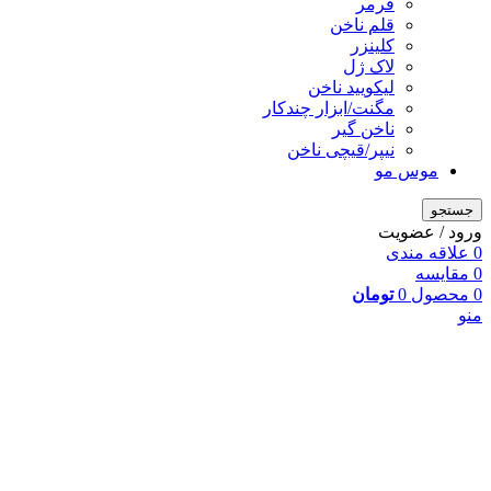
فرمر
قلم ناخن
کلینزر
لاک ژل
لیکوييد ناخن
مگنت/ابزار چندکار
ناخن گیر
نیپر/قیچی ناخن
موس مو
جستجو
ورود / عضویت
0
علاقه مندی
0
مقایسه
0
محصول
0
تومان
منو