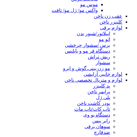
موس مو
واکس مو/ ژل مو/ تافت
عقب زن ناخن
کلینزر ناخن
لوازم برقی
اپیلاتور/شیور بدن
اتو مو
برس /سشوار چرخشی
دستگاه فر مو و بابلیس
ریش تراش
سشوار
مو زن بینی،گوش و ابرو
لوازم جانبی آرایشی
لوازم و متریال تخصصی ناخن
پد کلینزر
پرایمر ناخن
پلی ژل
پودر کاشت ناخن
تاپ کات/تاپ مات
دستگاه یو وی
رابر بیس
سوهان برقی
ضدقارچ