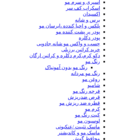
اسپری و سرم مو
اسکراب کف سر
اکسیدان
برس و شانه
پلکس و احیا کندده ،ابرسان مو
پودر پر پشت کننده مو
پودر دکلره
چسب و واکس مو شانه جادویی
خرید کراتین برزیلی
دکو کرم،کرم دکلره و کراتین ارگان
رنگ مو
رنگ مو بدون آمونیاک
رنگ مو مردانه
روغن مو
شامپو
فرچه رنگ مو
قرص ضدریزش
قطره ضد ریزش مو
کرم مو
کیت رنگ مو
لوسیون مو
ماسک تثبیت /عنکبوتی
ماسک مو و کاندیشنر
محافظ گوش