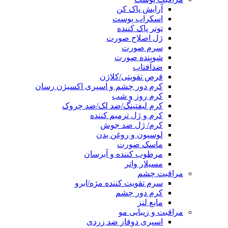
آرایش پاک کن
اسکراب پوست
تونر پاک کننده
ژل اصلاح صورت
سرم صورت
شوینده صورت
ضدآفتاب
قرص تقویتی/کلاژن
کرم دور چشم و اسپری اکسیژن رسان
کرم روز و شب
کرم لیفتینگ/ضد لک/ضد چروک
کرم و ژل ترمیم کننده
کرم/ ژل ضد جوش
لوسیون و روغن بدن
ماسک صورت
مرطوب کننده و آبرسان
مسیلار واتر
مراقبت چشم
سرم تقویت کننده مژه/ابرو
کرم دور چشم
مایع لنز
مراقبت و زیبایی مو
اسپری دوفاز ضد زردی