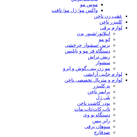
موس مو
واکس مو/ ژل مو/ تافت
عقب زن ناخن
کلینزر ناخن
لوازم برقی
اپیلاتور/شیور بدن
اتو مو
برس /سشوار چرخشی
دستگاه فر مو و بابلیس
ریش تراش
سشوار
مو زن بینی،گوش و ابرو
لوازم جانبی آرایشی
لوازم و متریال تخصصی ناخن
پد کلینزر
پرایمر ناخن
پلی ژل
پودر کاشت ناخن
تاپ کات/تاپ مات
دستگاه یو وی
رابر بیس
سوهان برقی
ضدقارچ