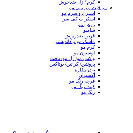
کرم / ژل ضدجوش
مراقبت و زیبایی مو
اسپری و سرم مو
اسکراب کف سر
روغن مو
شامپو
قرص ضدریزش
ماسک مو و کاندیشنر
کرم مو
لوسیون مو
واکس مو/ ژل مو/ تافت
پروتئین/ کراتین/ بوتاکس
پودر دکلره
اکسیدان
فرچه رنگ مو
کیت رنگ مو
رنگ مو
رنگ مو بدون آمونیاک