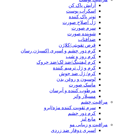
آرایش پاک کن
اسکراب پوست
تونر پاک کننده
ژل اصلاح صورت
سرم صورت
شوینده صورت
ضدآفتاب
قرص تقویتی/کلاژن
کرم دور چشم و اسپری اکسیژن رسان
کرم روز و شب
کرم لیفتینگ/ضد لک/ضد چروک
کرم و ژل ترمیم کننده
کرم/ ژل ضد جوش
لوسیون و روغن بدن
ماسک صورت
مرطوب کننده و آبرسان
مسیلار واتر
مراقبت چشم
سرم تقویت کننده مژه/ابرو
کرم دور چشم
مایع لنز
مراقبت و زیبایی مو
اسپری دوفاز ضد زردی