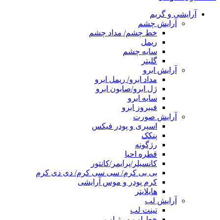
آرایشی و گریم
آرایش چشم
خط چشم/ مداد چشم
ریمل
سایه چشم
گلیتر
آرایش ابرو
مداد ابرو/ ریمل ابرو
ژل ابرو/صابون ابرو
سایه ابرو
فیبروز ابرو
آرایش صورت
اسپری و پودر فیکس
پنکک
رژگونه
قطره احیا
کانسیلر/پرایمر/کانتور
بی بی کرم/ سی سی کرم/ دی دی کرم
کرم پودر و موس آرایشی
هایلایتر
آرایش لب
تینت لب
خط لب و رژ لب