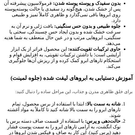
بدون سفیدک و پوسته پوسته شدن:
فرمولاسیون پیشرفته آن
پس از خشک شدن، هیچ‌گونه رد سفیدی یا حالت پوسته‌پوسته
روی ابروها باقی نمی‌گذارد و ظاهری کاملاً تمیز و طبیعی
دارد.
جلوه طبیعی و بدون حس سنگینی:
بافت ژلی و نرم آن به
سرعت خشک شده و بدون ایجاد حس چسبندگی، سختی یا
سنگینی، ابروهایی مرتب و در عین حال منعطف به شما هدیه
می‌دهد.
حاوی ترکیبات تقویت‌کننده:
این محصول فراتر از یک ابزار
آرایشی است؛ با داشتن ترکیبات تقویتی، به افزایش قوام و
استحکام تارهای ابرو کمک کرده و از ریزش آن‌ها جلوگیری
می‌کند.
آموزش دستیابی به ابروهای لیفت شده (جلوه لمینت)
برای خلق ظاهری مدرن و جذاب، این مراحل ساده را دنبال کنید:
شانه به سمت بالا:
ابتدا با استفاده از برس محصول، تمام
تارهای ابرو را به سمت بالا شانه کنید تا کاملاً به مواد آغشته
شوند.
حالت‌دهی و پرس:
با استفاده از قسمت صاف دسته برس یا
نوک انگشت، به آرامی تارهای ابرو را به سمت پوست فشار
دهید (پرس کنید). این کار به صاف و فیکس شدن ابروها در