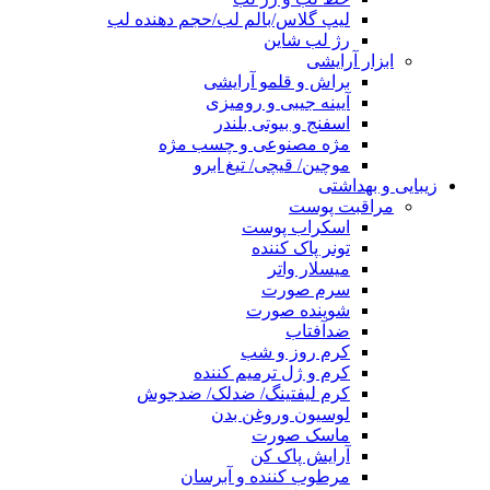
لیپ گلاس/بالم لب/حجم دهنده لب
رژ لب شاین
ابزار آرایشی
براش و قلمو آرایشی
آیینه جیبی و رومیزی
اسفنج و بیوتی بلندر
مژه مصنوعی و چسب مژه
موچین/ قیچی/ تیغ ابرو
زیبایی و بهداشتی
مراقبت پوست
اسکراب پوست
تونر پاک کننده
میسلار واتر
سرم صورت
شوینده صورت
ضدآفتاب
کرم روز و شب
کرم و ژل ترمیم کننده
کرم لیفتینگ/ ضدلک/ ضدجوش
لوسیون وروغن بدن
ماسک صورت
آرایش پاک کن
مرطوب کننده و آبرسان