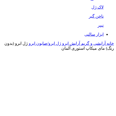
لاک ژل
ناخن گیر
نیپر
ابزار سالنی
خانه
آرایشی و گریم
آرایش ابرو
ژل ابرو/صابون ابرو
ژل ابرو (بدون
رنگ) مای میکاپ استوری آلمان