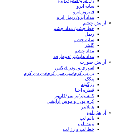
ژل ابرو/صابون ابرو
سایه ابرو
فیبروز ابرو
مداد ابرو/ ریمل ابرو
آرایش چشم
خط چشم/ مداد چشم
ریمل
سایه چشم
گلیتر
مداد چشم
مداد هایلایتر /دوطرفه
آرایش صورت
اسپری و پودر فیکس
بی بی کرم/سی سی کرم/دی دی کرم
پنکک
رژگونه
قطره احیا
کانسیلر/پرایمر/کانتور
کرم پودر و موس آرایشی
هایلایتر
آرایش لب
بالم لب
تینت لب
خط لب و رژ لب