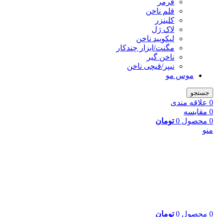
فرمر
قلم ناخن
کلینزر
لاک ژل
لیکوييد ناخن
مگنت/ابزار چندکار
ناخن گیر
نیپر/قیچی ناخن
موس مو
جستجو
0
علاقه مندی
0
مقایسه
0
محصول
0
تومان
منو
0
محصول
0
تومان