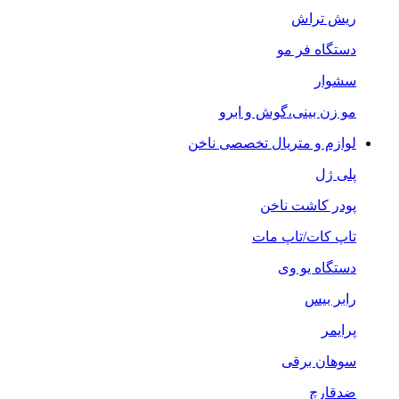
ریش تراش
دستگاه فر مو
سشوار
مو زن بینی،گوش و ابرو
لوازم و متریال تخصصی ناخن
پلی ژل
پودر کاشت ناخن
تاپ کات/تاپ مات
دستگاه یو وی
رابر بیس
پرایمر
سوهان برقی
ضدقارچ