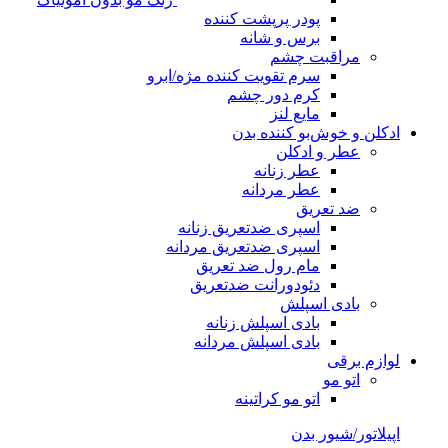
پودر پرپشت کننده
برس و شانه
مراقبت چشم
سرم تقویت کننده مژه/ابرو
کرم دور چشم
مایع لنز
ادکلن و خوش‌بو کننده بدن
عطر و ادکلن
عطر زنانه
عطر مردانه
ضد تعریق
اسپری ضدتعریق زنانه
اسپری ضدتعریق مردانه
مام رول ضد تعریق
دئودورانت ضدتعریق
بادی اسپلش
بادی اسپلش زنانه
بادی اسپلش مردانه
لوازم برقی
اتو مو
اتو مو کراتینه
اپیلاتور/شیور بدن