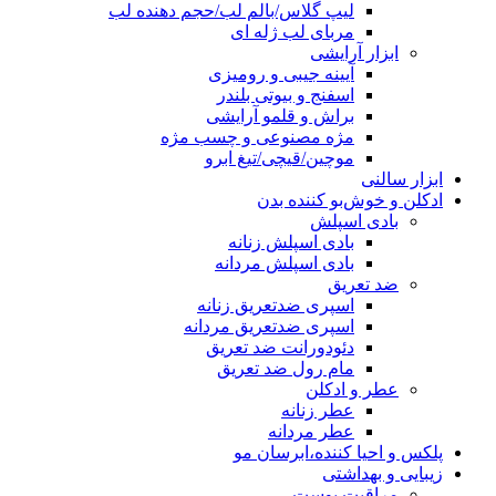
لیپ گلاس/بالم لب/حجم دهنده لب
مربای لب ژله ای
ابزار آرایشی
آیینه جیبی و رومیزی
اسفنج و بیوتی بلندر
براش و قلمو آرایشی
مژه مصنوعی و چسب مژه
موچین/قیچی/تیغ ابرو
ابزار سالنی
ادکلن و خوش‌بو کننده بدن
بادی اسپلش
بادی اسپلش زنانه
بادی اسپلش مردانه
ضد تعریق
اسپری ضدتعریق زنانه
اسپری ضدتعریق مردانه
دئودورانت ضد تعریق
مام رول ضد تعریق
عطر و ادکلن
عطر زنانه
عطر مردانه
پلکس و احیا کننده،ابرسان مو
زیبایی و بهداشتی
مراقبت پوست