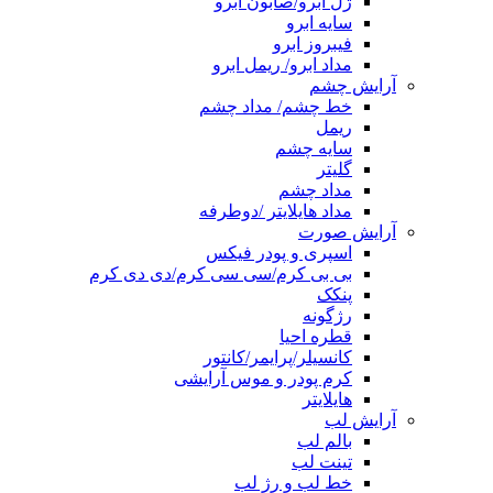
ژل ابرو/صابون ابرو
سایه ابرو
فیبروز ابرو
مداد ابرو/ ریمل ابرو
آرایش چشم
خط چشم/ مداد چشم
ریمل
سایه چشم
گلیتر
مداد چشم
مداد هایلایتر /دوطرفه
آرایش صورت
اسپری و پودر فیکس
بی بی کرم/سی سی کرم/دی دی کرم
پنکک
رژگونه
قطره احیا
کانسیلر/پرایمر/کانتور
کرم پودر و موس آرایشی
هایلایتر
آرایش لب
بالم لب
تینت لب
خط لب و رژ لب