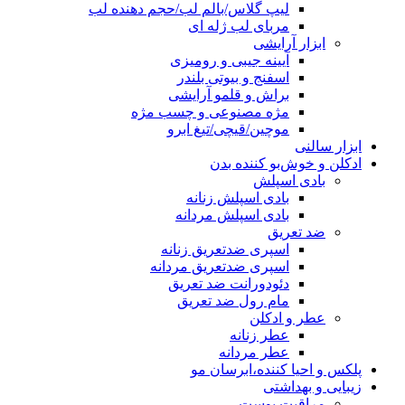
لیپ گلاس/بالم لب/حجم دهنده لب
مربای لب ژله ای
ابزار آرایشی
آیینه جیبی و رومیزی
اسفنج و بیوتی بلندر
براش و قلمو آرایشی
مژه مصنوعی و چسب مژه
موچین/قیچی/تیغ ابرو
ابزار سالنی
ادکلن و خوش‌بو کننده بدن
بادی اسپلش
بادی اسپلش زنانه
بادی اسپلش مردانه
ضد تعریق
اسپری ضدتعریق زنانه
اسپری ضدتعریق مردانه
دئودورانت ضد تعریق
مام رول ضد تعریق
عطر و ادکلن
عطر زنانه
عطر مردانه
پلکس و احیا کننده،ابرسان مو
زیبایی و بهداشتی
مراقبت پوست