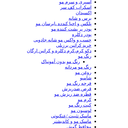
اسپری و سرم مو
اسکراب کف سر
اکسیدان
برس و شانه
پلکس و احیا کندده ،ابرسان مو
پودر پر پشت کننده مو
پودر دکلره
چسب و واکس مو شانه جادویی
خرید کراتین برزیلی
دکو کرم،کرم دکلره و کراتین ارگان
رنگ مو
رنگ مو بدون آمونیاک
رنگ مو مردانه
روغن مو
شامپو
فرچه رنگ مو
قرص ضدریزش
قطره ضد ریزش مو
کرم مو
کیت رنگ مو
لوسیون مو
ماسک تثبیت /عنکبوتی
ماسک مو و کاندیشنر
محافظ گوش