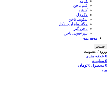
فرمر
قلم ناخن
کلینزر
لاک ژل
لیکوييد ناخن
مگنت/ابزار چندکار
ناخن گیر
نیپر/قیچی ناخن
موس مو
جستجو
ورود / عضویت
0
علاقه مندی
0
مقایسه
0
محصول
0
تومان
منو