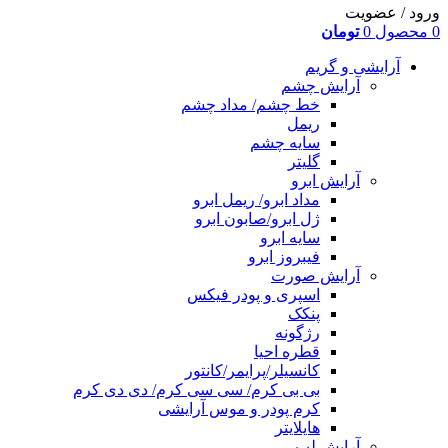
ورود / عضویت
0
محصول
0
تومان
آرایشی و گریم
آرایش چشم
خط چشم/ مداد چشم
ریمل
سایه چشم
گلیتر
آرایش ابرو
مداد ابرو/ ریمل ابرو
ژل ابرو/صابون ابرو
سایه ابرو
فیبروز ابرو
آرایش صورت
اسپری و پودر فیکس
پنکک
رژگونه
قطره احیا
کانسیلر/پرایمر/کانتور
بی بی کرم/ سی سی کرم/ دی دی کرم
کرم پودر و موس آرایشی
هایلایتر
آرایش لب