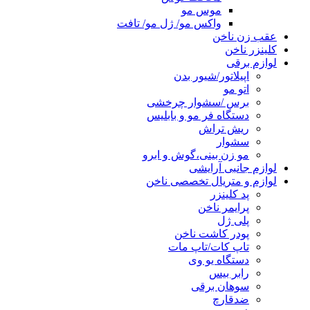
موس مو
واکس مو/ ژل مو/ تافت
عقب زن ناخن
کلینزر ناخن
لوازم برقی
اپیلاتور/شیور بدن
اتو مو
برس /سشوار چرخشی
دستگاه فر مو و بابلیس
ریش تراش
سشوار
مو زن بینی،گوش و ابرو
لوازم جانبی آرایشی
لوازم و متریال تخصصی ناخن
پد کلینزر
پرایمر ناخن
پلی ژل
پودر کاشت ناخن
تاپ کات/تاپ مات
دستگاه یو وی
رابر بیس
سوهان برقی
ضدقارچ