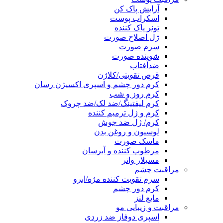
آرایش پاک کن
اسکراب پوست
تونر پاک کننده
ژل اصلاح صورت
سرم صورت
شوینده صورت
ضدآفتاب
قرص تقویتی/کلاژن
کرم دور چشم و اسپری اکسیژن رسان
کرم روز و شب
کرم لیفتینگ/ضد لک/ضد چروک
کرم و ژل ترمیم کننده
کرم/ ژل ضد جوش
لوسیون و روغن بدن
ماسک صورت
مرطوب کننده و آبرسان
مسیلار واتر
مراقبت چشم
سرم تقویت کننده مژه/ابرو
کرم دور چشم
مایع لنز
مراقبت و زیبایی مو
اسپری دوفاز ضد زردی