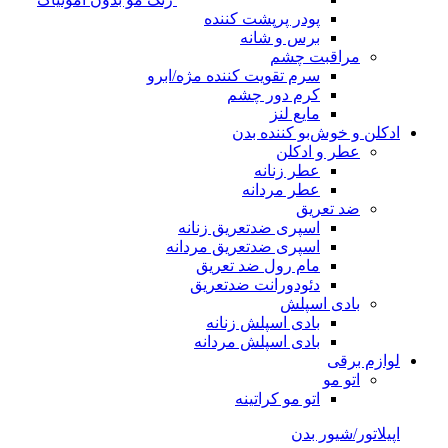
پودر پرپشت کننده
برس و شانه
مراقبت چشم
سرم تقویت کننده مژه/ابرو
کرم دور چشم
مایع لنز
ادکلن و خوش‌بو کننده بدن
عطر و ادکلن
عطر زنانه
عطر مردانه
ضد تعریق
اسپری ضدتعریق زنانه
اسپری ضدتعریق مردانه
مام رول ضد تعریق
دئودورانت ضدتعریق
بادی اسپلش
بادی اسپلش زنانه
بادی اسپلش مردانه
لوازم برقی
اتو مو
اتو مو کراتینه
اپیلاتور/شیور بدن