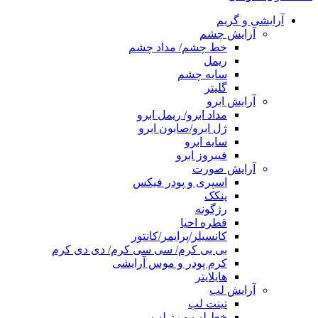
آرایشی و گریم
آرایش چشم
خط چشم/ مداد چشم
ریمل
سایه چشم
گلیتر
آرایش ابرو
مداد ابرو/ ریمل ابرو
ژل ابرو/صابون ابرو
سایه ابرو
فیبروز ابرو
آرایش صورت
اسپری و پودر فیکس
پنکک
رژگونه
قطره احیا
کانسیلر/پرایمر/کانتور
بی بی کرم/ سی سی کرم/ دی دی کرم
کرم پودر و موس آرایشی
هایلایتر
آرایش لب
تینت لب
خط لب و رژ لب