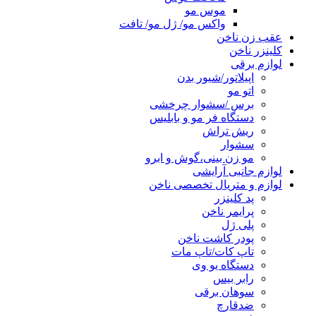
موس مو
واکس مو/ ژل مو/ تافت
عقب زن ناخن
کلینزر ناخن
لوازم برقی
اپیلاتور/شیور بدن
اتو مو
برس /سشوار چرخشی
دستگاه فر مو و بابلیس
ریش تراش
سشوار
مو زن بینی،گوش و ابرو
لوازم جانبی آرایشی
لوازم و متریال تخصصی ناخن
پد کلینزر
پرایمر ناخن
پلی ژل
پودر کاشت ناخن
تاپ کات/تاپ مات
دستگاه یو وی
رابر بیس
سوهان برقی
ضدقارچ