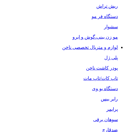
ریش تراش
دستگاه فر مو
سشوار
مو زن بینی،گوش و ابرو
لوازم و متریال تخصصی ناخن
پلی ژل
پودر کاشت ناخن
تاپ کات/تاپ مات
دستگاه یو وی
رابر بیس
پرایمر
سوهان برقی
ضدقارچ