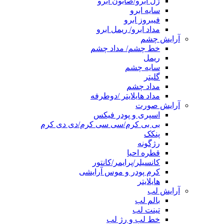
ژل ابرو/صابون ابرو
سایه ابرو
فیبروز ابرو
مداد ابرو/ ریمل ابرو
آرایش چشم
خط چشم/ مداد چشم
ریمل
سایه چشم
گلیتر
مداد چشم
مداد هایلایتر /دوطرفه
آرایش صورت
اسپری و پودر فیکس
بی بی کرم/سی سی کرم/دی دی کرم
پنکک
رژگونه
قطره احیا
کانسیلر/پرایمر/کانتور
کرم پودر و موس آرایشی
هایلایتر
آرایش لب
بالم لب
تینت لب
خط لب و رژ لب