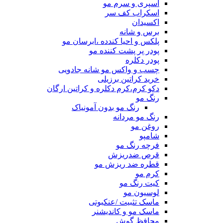
اسپری و سرم مو
اسکراب کف سر
اکسیدان
برس و شانه
پلکس و احیا کندده ،ابرسان مو
پودر پر پشت کننده مو
پودر دکلره
چسب و واکس مو شانه جادویی
خرید کراتین برزیلی
دکو کرم،کرم دکلره و کراتین ارگان
رنگ مو
رنگ مو بدون آمونیاک
رنگ مو مردانه
روغن مو
شامپو
فرچه رنگ مو
قرص ضدریزش
قطره ضد ریزش مو
کرم مو
کیت رنگ مو
لوسیون مو
ماسک تثبیت /عنکبوتی
ماسک مو و کاندیشنر
محافظ گوش