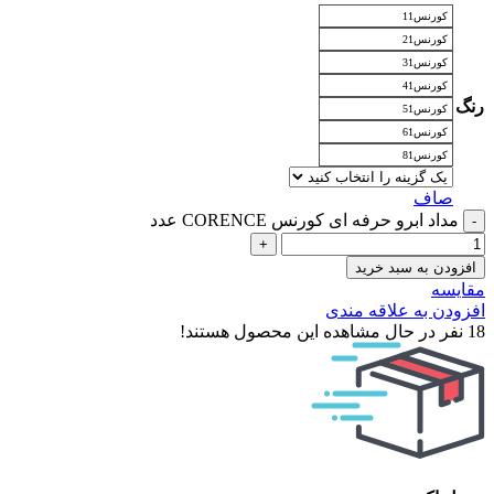
کورنس11
کورنس21
کورنس31
کورنس41
رنگ
کورنس51
کورنس61
کورنس81
صاف
مداد ابرو حرفه ای کورنس CORENCE عدد
افزودن به سبد خرید
مقایسه
افزودن به علاقه مندی
18
نفر در حال مشاهده این محصول هستند!