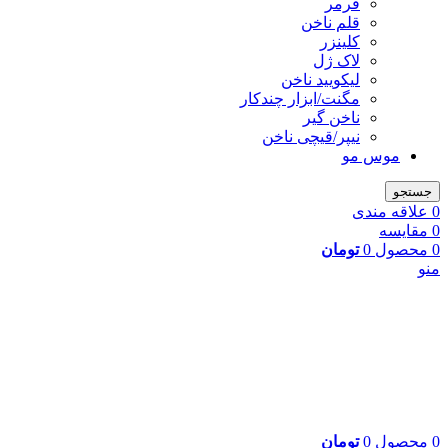
فرمر
قلم ناخن
کلینزر
لاک ژل
لیکوييد ناخن
مگنت/ابزار چندکار
ناخن گیر
نیپر/قیچی ناخن
موس مو
جستجو
0
علاقه مندی
0
مقایسه
0
محصول
0
تومان
منو
0
محصول
0
تومان