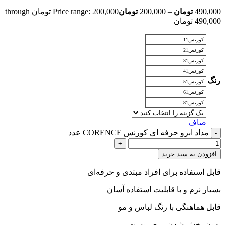
490,000
تومان
–
200,000
تومان
Price range: 200,000 تومان through
490,000 تومان
کورنس11
کورنس21
کورنس31
کورنس41
رنگ
کورنس51
کورنس61
کورنس81
صاف
مداد ابرو حرفه ای کورنس CORENCE عدد
افزودن به سبد خرید
قابل استفاده برای افراد مبتدی و حرفه‌ای
بسیار نرم و با قابلیت استفاده آسان
قابل هماهنگی با رنگ لباس و مو
بدون پخش شدن روی پوست