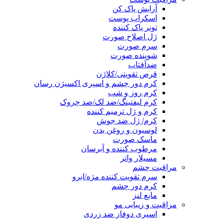
آرایش پاک کن
اسکراب پوست
تونر پاک کننده
ژل اصلاح صورت
سرم صورت
شوینده صورت
ضدآفتاب
قرص تقویتی/کلاژن
کرم دور چشم و اسپری اکسیژن رسان
کرم روز و شب
کرم لیفتینگ/ضد لک/ضد چروک
کرم و ژل ترمیم کننده
کرم/ ژل ضد جوش
لوسیون و روغن بدن
ماسک صورت
مرطوب کننده و آبرسان
مسیلار واتر
مراقبت چشم
سرم تقویت کننده مژه/ابرو
کرم دور چشم
مایع لنز
مراقبت و زیبایی مو
اسپری دوفاز ضد زردی