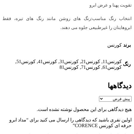
تقویت پهنا و عرض ابرو
انتخاب رنگ مناسب:رنگ های روشن مانند رنگ های تیره، فقط
ابروهایتان را غیرطبیعی جلوه می دهند.
برند
کورنس
کورنس11, کورنس21, کورنس31, کورنس41, کورنس51,
رنگ
کورنس61, کورنس71, کورنس81
دیدگاهها
هیچ دیدگاهی برای این محصول نوشته نشده است.
اولین نفری باشید که دیدگاهی را ارسال می کنید برای “مداد ابرو
حرفه ای کورنس CORENCE”