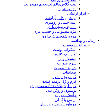
لیپ گلاس/بالم لب/حجم دهنده لب
رژ لب شاین
ابزار آرایشی
براش و قلمو آرایشی
آیینه جیبی و رومیزی
اسفنج و بیوتی بلندر
مژه مصنوعی و چسب مژه
موچین/ قیچی/ تیغ ابرو
زیبایی و بهداشتی
مراقبت پوست
اسکراب پوست
تونر پاک کننده
میسلار واتر
سرم صورت
شوینده صورت
ضدآفتاب
کرم روز و شب
کرم و ژل ترمیم کننده
کرم لیفتینگ/ ضدلک/ ضدجوش
لوسیون وروغن بدن
ماسک صورت
آرایش پاک کن
مرطوب کننده و آبرسان