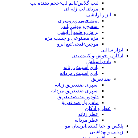
لیپ گلاس/بالم لب/حجم دهنده لب
مربای لب ژله ای
ابزار آرایشی
آیینه جیبی و رومیزی
اسفنج و بیوتی بلندر
براش و قلمو آرایشی
مژه مصنوعی و چسب مژه
موچین/قیچی/تیغ ابرو
ابزار سالنی
ادکلن و خوش‌بو کننده بدن
بادی اسپلش
بادی اسپلش زنانه
بادی اسپلش مردانه
ضد تعریق
اسپری ضدتعریق زنانه
اسپری ضدتعریق مردانه
دئودورانت ضد تعریق
مام رول ضد تعریق
عطر و ادکلن
عطر زنانه
عطر مردانه
پلکس و احیا کننده،ابرسان مو
زیبایی و بهداشتی
مراقبت پوست