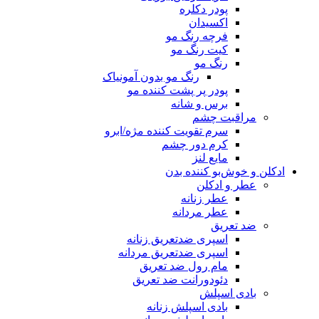
پودر دکلره
اکسیدان
فرچه رنگ مو
کیت رنگ مو
رنگ مو
رنگ مو بدون آمونیاک
پودر پر پشت کننده مو
برس و شانه
مراقبت چشم
سرم تقویت کننده مژه/ابرو
کرم دور چشم
مایع لنز
ادکلن و خوش‌بو کننده بدن
عطر و ادکلن
عطر زنانه
عطر مردانه
ضد تعریق
اسپری ضدتعریق زنانه
اسپری ضدتعریق مردانه
مام رول ضد تعریق
دئودورانت ضد تعریق
بادی اسپلش
بادی اسپلش زنانه