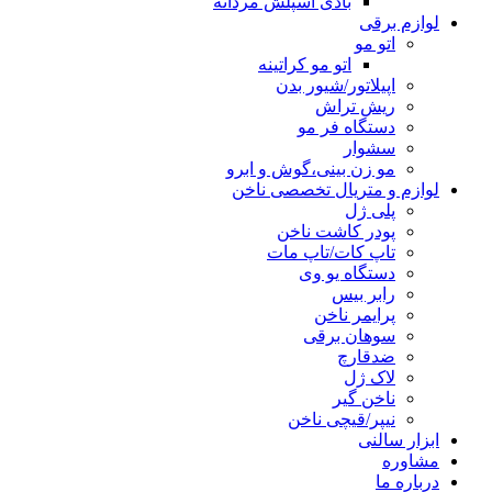
بادی اسپلش مردانه
لوازم برقی
اتو مو
اتو مو کراتینه
اپیلاتور/شیور بدن
ریش تراش
دستگاه فر مو
سشوار
مو زن بینی،گوش و ابرو
لوازم و متریال تخصصی ناخن
پلی ژل
پودر کاشت ناخن
تاپ کات/تاپ مات
دستگاه یو وی
رابر بیس
پرایمر ناخن
سوهان برقی
ضدقارچ
لاک ژل
ناخن گیر
نیپر/قیچی ناخن
ابزار سالنی
مشاوره
درباره ما