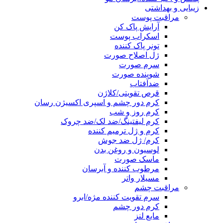
زیبایی و بهداشتی
مراقبت پوست
آرایش پاک کن
اسکراب پوست
تونر پاک کننده
ژل اصلاح صورت
سرم صورت
شوینده صورت
ضدآفتاب
قرص تقویتی/کلاژن
کرم دور چشم و اسپری اکسیژن رسان
کرم روز و شب
کرم لیفتینگ/ضد لک/ضد چروک
کرم و ژل ترمیم کننده
کرم/ ژل ضد جوش
لوسیون و روغن بدن
ماسک صورت
مرطوب کننده و آبرسان
مسیلار واتر
مراقبت چشم
سرم تقویت کننده مژه/ابرو
کرم دور چشم
مایع لنز