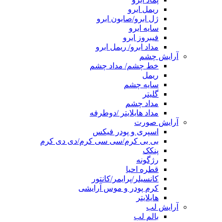
ریمل ابرو
ژل ابرو/صابون ابرو
سایه ابرو
فیبروز ابرو
مداد ابرو/ ریمل ابرو
آرایش چشم
خط چشم/ مداد چشم
ریمل
سایه چشم
گلیتر
مداد چشم
مداد هایلایتر /دوطرفه
آرایش صورت
اسپری و پودر فیکس
بی بی کرم/سی سی کرم/دی دی کرم
پنکک
رژگونه
قطره احیا
کانسیلر/پرایمر/کانتور
کرم پودر و موس آرایشی
هایلایتر
آرایش لب
بالم لب