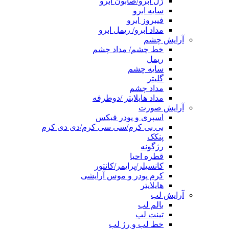
ژل ابرو/صابون ابرو
سایه ابرو
فیبروز ابرو
مداد ابرو/ ریمل ابرو
آرایش چشم
خط چشم/ مداد چشم
ریمل
سایه چشم
گلیتر
مداد چشم
مداد هایلایتر /دوطرفه
آرایش صورت
اسپری و پودر فیکس
بی بی کرم/سی سی کرم/دی دی کرم
پنکک
رژگونه
قطره احیا
کانسیلر/پرایمر/کانتور
کرم پودر و موس آرایشی
هایلایتر
آرایش لب
بالم لب
تینت لب
خط لب و رژ لب