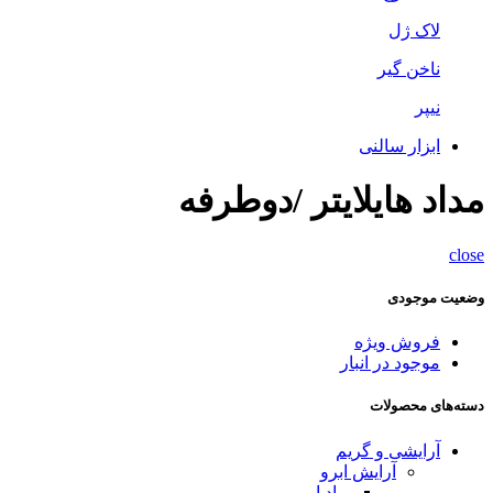
لاک ژل
ناخن گیر
نیپر
ابزار سالنی
مداد هایلایتر /دوطرفه
close
وضعیت موجودی
فروش ویژه
موجود در انبار
دسته‌های محصولات
آرایشی و گریم
آرایش ابرو
پماد ابرو