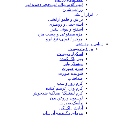
لیپ گلاس/بالم لب/حجم دهنده لب
رژ لب شاین
ابزار آرایشی
براش و قلمو آرایشی
آیینه جیبی و رومیزی
اسفنج و بیوتی بلندر
مژه مصنوعی و چسب مژه
موچین/ قیچی/ تیغ ابرو
زیبایی و بهداشتی
مراقبت پوست
اسکراب پوست
تونر پاک کننده
میسلار واتر
سرم صورت
شوینده صورت
ضدآفتاب
کرم روز و شب
کرم و ژل ترمیم کننده
کرم لیفتینگ/ ضدلک/ ضدجوش
لوسیون وروغن بدن
ماسک صورت
آرایش پاک کن
مرطوب کننده و آبرسان