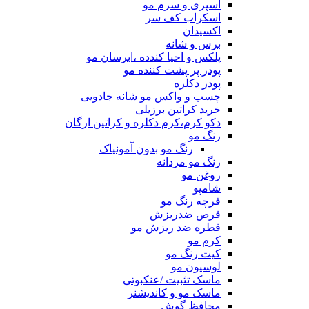
اسپری و سرم مو
اسکراب کف سر
اکسیدان
برس و شانه
پلکس و احیا کندده ،ابرسان مو
پودر پر پشت کننده مو
پودر دکلره
چسب و واکس مو شانه جادویی
خرید کراتین برزیلی
دکو کرم،کرم دکلره و کراتین ارگان
رنگ مو
رنگ مو بدون آمونیاک
رنگ مو مردانه
روغن مو
شامپو
فرچه رنگ مو
قرص ضدریزش
قطره ضد ریزش مو
کرم مو
کیت رنگ مو
لوسیون مو
ماسک تثبیت /عنکبوتی
ماسک مو و کاندیشنر
محافظ گوش