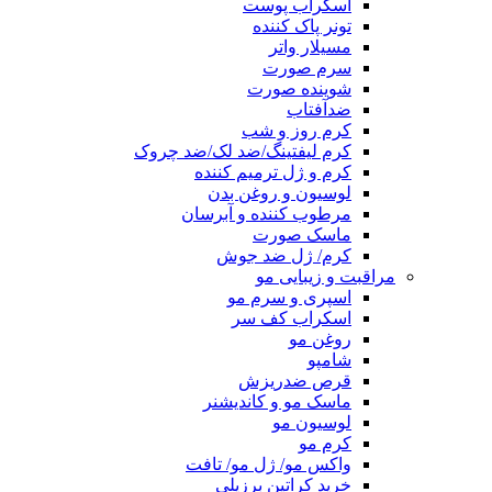
اسکراب پوست
تونر پاک کننده
مسیلار واتر
سرم صورت
شوینده صورت
ضدآفتاب
کرم روز و شب
کرم لیفتینگ/ضد لک/ضد چروک
کرم و ژل ترمیم کننده
لوسیون و روغن بدن
مرطوب کننده و آبرسان
ماسک صورت
کرم/ ژل ضد جوش
مراقبت و زیبایی مو
اسپری و سرم مو
اسکراب کف سر
روغن مو
شامپو
قرص ضدریزش
ماسک مو و کاندیشنر
لوسیون مو
کرم مو
واکس مو/ ژل مو/ تافت
خرید کراتین برزیلی