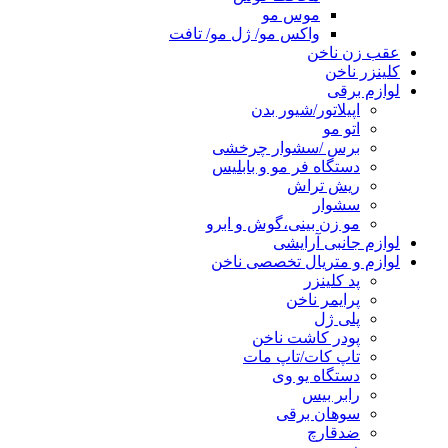
موس مو
واکس مو/ ژل مو/ تافت
عقب زن ناخن
کلینزر ناخن
لوازم برقی
اپیلاتور/شیور بدن
اتو مو
برس /سشوار چرخشی
دستگاه فر مو و بابلیس
ریش تراش
سشوار
مو زن بینی،گوش و ابرو
لوازم جانبی آرایشی
لوازم و متریال تخصصی ناخن
پد کلینزر
پرایمر ناخن
پلی ژل
پودر کاشت ناخن
تاپ کات/تاپ مات
دستگاه یو وی
رابر بیس
سوهان برقی
ضدقارچ