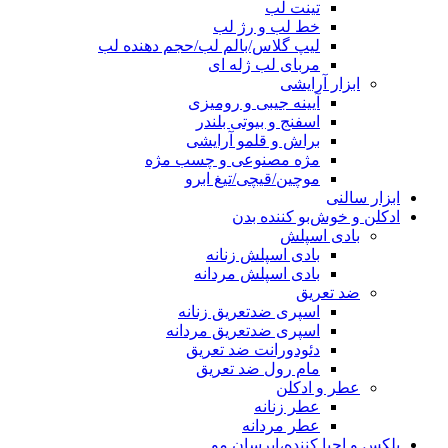
تینت لب
خط لب و رژ لب
لیپ گلاس/بالم لب/حجم دهنده لب
مربای لب ژله ای
ابزار آرایشی
آیینه جیبی و رومیزی
اسفنج و بیوتی بلندر
براش و قلمو آرایشی
مژه مصنوعی و چسب مژه
موچین/قیچی/تیغ ابرو
ابزار سالنی
ادکلن و خوش‌بو کننده بدن
بادی اسپلش
بادی اسپلش زنانه
بادی اسپلش مردانه
ضد تعریق
اسپری ضدتعریق زنانه
اسپری ضدتعریق مردانه
دئودورانت ضد تعریق
مام رول ضد تعریق
عطر و ادکلن
عطر زنانه
عطر مردانه
پلکس و احیا کننده،ابرسان مو