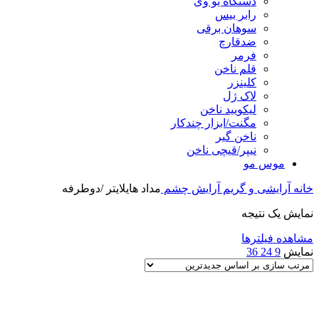
دستگاه یو وی
رابر بیس
سوهان برقی
ضدقارچ
فرمر
قلم ناخن
کلینزر
لاک ژل
لیکوييد ناخن
مگنت/ابزار چندکار
ناخن گیر
نیپر/قیچی ناخن
موس مو
خانه
آرایشی و گریم
آرایش چشم
مداد هایلایتر /دوطرفه
نمایش یک نتیجه
مشاهده فیلترها
نمایش
9
24
36