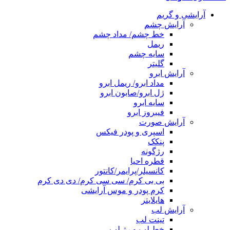
آرایشی و گریم
آرایش چشم
خط چشم/ مداد چشم
ریمل
سایه چشم
گلیتر
آرایش ابرو
مداد ابرو/ ریمل ابرو
ژل ابرو/صابون ابرو
سایه ابرو
فیبروز ابرو
آرایش صورت
اسپری و پودر فیکس
پنکک
رژگونه
قطره احیا
کانسیلر/پرایمر/کانتور
بی بی کرم/ سی سی کرم/ دی دی کرم
کرم پودر و موس آرایشی
هایلایتر
آرایش لب
تینت لب
خط لب و رژ لب