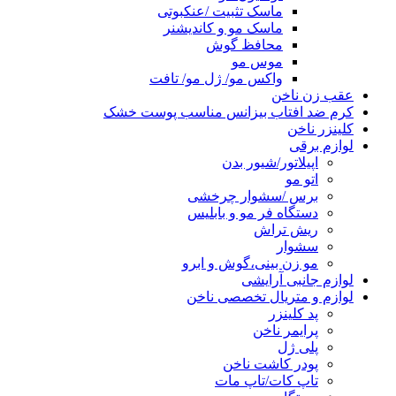
ماسک تثبیت /عنکبوتی
ماسک مو و کاندیشنر
محافظ گوش
موس مو
واکس مو/ ژل مو/ تافت
عقب زن ناخن
کرم ضد افتاب بیزانس مناسب پوست خشک
کلینزر ناخن
لوازم برقی
اپیلاتور/شیور بدن
اتو مو
برس /سشوار چرخشی
دستگاه فر مو و بابلیس
ریش تراش
سشوار
مو زن بینی،گوش و ابرو
لوازم جانبی آرایشی
لوازم و متریال تخصصی ناخن
پد کلینزر
پرایمر ناخن
پلی ژل
پودر کاشت ناخن
تاپ کات/تاپ مات