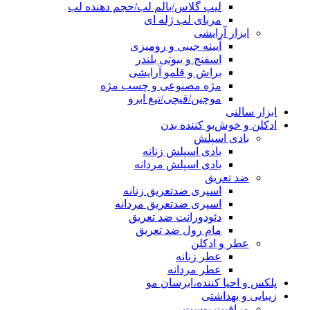
لیپ گلاس/بالم لب/حجم دهنده لب
مربای لب ژله ای
ابزار آرایشی
آیینه جیبی و رومیزی
اسفنج و بیوتی بلندر
براش و قلمو آرایشی
مژه مصنوعی و چسب مژه
موچین/قیچی/تیغ ابرو
ابزار سالنی
ادکلن و خوش‌بو کننده بدن
بادی اسپلش
بادی اسپلش زنانه
بادی اسپلش مردانه
ضد تعریق
اسپری ضدتعریق زنانه
اسپری ضدتعریق مردانه
دئودورانت ضد تعریق
مام رول ضد تعریق
عطر و ادکلن
عطر زنانه
عطر مردانه
پلکس و احیا کننده،ابرسان مو
زیبایی و بهداشتی
مراقبت پوست