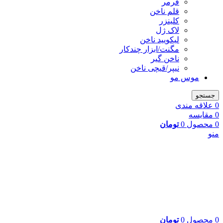
فرمر
قلم ناخن
کلینزر
لاک ژل
لیکوييد ناخن
مگنت/ابزار چندکار
ناخن گیر
نیپر/قیچی ناخن
موس مو
جستجو
0
علاقه مندی
0
مقایسه
0
محصول
0
تومان
منو
0
محصول
0
تومان