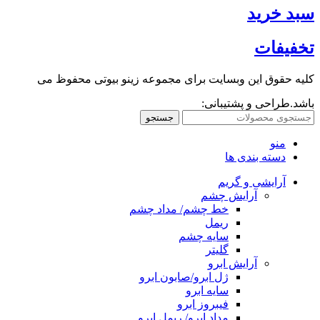
سبد خرید
تخفیفات
کلیه حقوق این وبسایت برای مجموعه زینو بیوتی محفوظ می
باشد.طراحی و پشتیبانی:
جستجو
منو
دسته بندی ها
آرایشی و گریم
آرایش چشم
خط چشم/ مداد چشم
ریمل
سایه چشم
گلیتر
آرایش ابرو
ژل ابرو/صابون ابرو
سایه ابرو
فیبروز ابرو
مداد ابرو/ ریمل ابرو