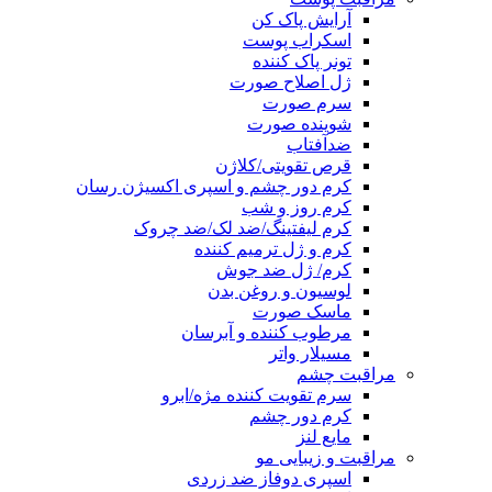
آرایش پاک کن
اسکراب پوست
تونر پاک کننده
ژل اصلاح صورت
سرم صورت
شوینده صورت
ضدآفتاب
قرص تقویتی/کلاژن
کرم دور چشم و اسپری اکسیژن رسان
کرم روز و شب
کرم لیفتینگ/ضد لک/ضد چروک
کرم و ژل ترمیم کننده
کرم/ ژل ضد جوش
لوسیون و روغن بدن
ماسک صورت
مرطوب کننده و آبرسان
مسیلار واتر
مراقبت چشم
سرم تقویت کننده مژه/ابرو
کرم دور چشم
مایع لنز
مراقبت و زیبایی مو
اسپری دوفاز ضد زردی