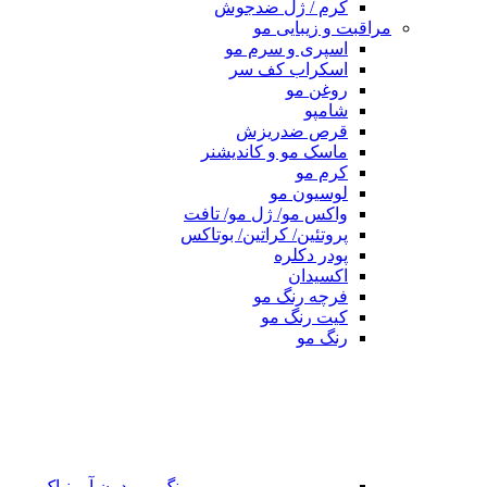
کرم / ژل ضدجوش
مراقبت و زیبایی مو
اسپری و سرم مو
اسکراب کف سر
روغن مو
شامپو
قرص ضدریزش
ماسک مو و کاندیشنر
کرم مو
لوسیون مو
واکس مو/ ژل مو/ تافت
پروتئین/ کراتین/ بوتاکس
پودر دکلره
اکسیدان
فرچه رنگ مو
کیت رنگ مو
رنگ مو
رنگ مو بدون آمونیاک