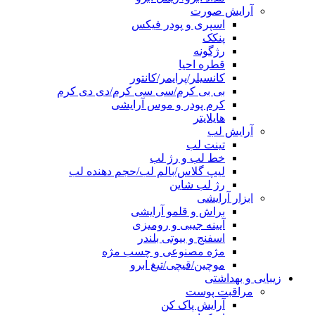
آرایش صورت
اسپری و پودر فیکس
پنکک
رژگونه
قطره احیا
کانسیلر/پرایمر/کانتور
بی بی کرم/سی سی کرم/دی دی کرم
کرم پودر و موس آرایشی
هایلایتر
آرایش لب
تینت لب
خط لب و رژ لب
لیپ گلاس/بالم لب/حجم دهنده لب
رژ لب شاین
ابزار آرایشی
براش و قلمو آرایشی
آیینه جیبی و رومیزی
اسفنج و بیوتی بلندر
مژه مصنوعی و چسب مژه
موچین/قیچی/تیغ ابرو
زیبایی و بهداشتی
مراقبت پوست
آرایش پاک کن