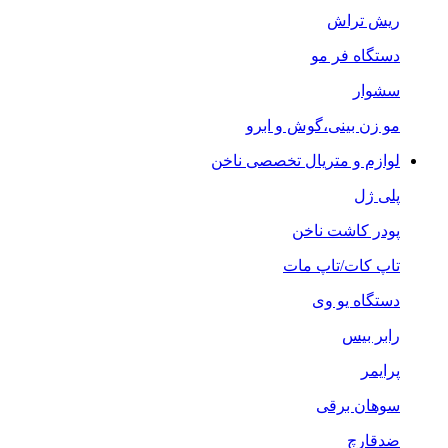
ریش تراش
دستگاه فر مو
سشوار
مو زن بینی،گوش و ابرو
لوازم و متریال تخصصی ناخن
پلی ژل
پودر کاشت ناخن
تاپ کات/تاپ مات
دستگاه یو وی
رابر بیس
پرایمر
سوهان برقی
ضدقارچ