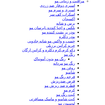
مراقبت و زیبایی مو
اسپری دوفاز ضد زردی
اسپری و سرم مو
اسکراب کف سر
اکسیدان
برس و شانه
پلکس و احیا کندده ،ابرسان مو
پودر پر پشت کننده مو
پودر دکلره
چسب و واکس مو شانه جادویی
خرید کراتین برزیلی
دکو کرم،کرم دکلره و کراتین ارگان
رنگ مو
رنگ مو بدون آمونیاک
رنگ مو مردانه
روغن مو
شامپو
فرچه رنگ مو
قرص ضدریزش
قطره ضد ریزش مو
کرم مو
کیت رنگ مو
کیت شامپو و ماسک مسافرتی
لوسیون مو