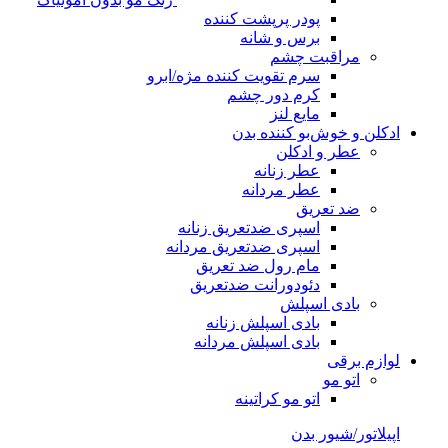
پودر پرپشت کننده
برس و شانه
مراقبت چشم
سرم تقویت کننده مژه/ابرو
کرم دور چشم
مایع لنز
ادکلن و خوش‌بو کننده بدن
عطر و ادکلن
عطر زنانه
عطر مردانه
ضد تعریق
اسپری ضدتعریق زنانه
اسپری ضدتعریق مردانه
مام رول ضد تعریق
دئودورانت ضدتعریق
بادی اسپلش
بادی اسپلش زنانه
بادی اسپلش مردانه
لوازم برقی
اتو مو
اتو مو کراتینه
اپیلاتور/شیور بدن