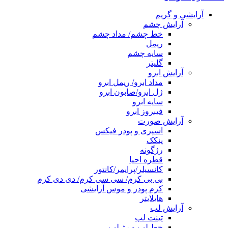
آرایشی و گریم
آرایش چشم
خط چشم/ مداد چشم
ریمل
سایه چشم
گلیتر
آرایش ابرو
مداد ابرو/ ریمل ابرو
ژل ابرو/صابون ابرو
سایه ابرو
فیبروز ابرو
آرایش صورت
اسپری و پودر فیکس
پنکک
رژگونه
قطره احیا
کانسیلر/پرایمر/کانتور
بی بی کرم/ سی سی کرم/ دی دی کرم
کرم پودر و موس آرایشی
هایلایتر
آرایش لب
تینت لب
خط لب و رژ لب