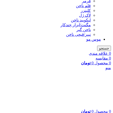
فرمر
قلم ناخن
کلینزر
لاک ژل
لیکوييد ناخن
مگنت/ابزار چندکار
ناخن گیر
نیپر/قیچی ناخن
موس مو
جستجو
0
علاقه مندی
0
مقایسه
0
محصول
0
تومان
منو
0
محصول
0
تومان