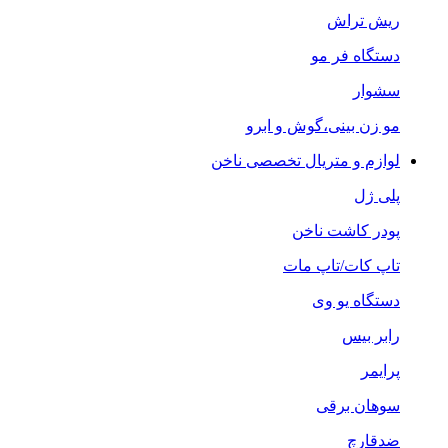
ریش تراش
دستگاه فر مو
سشوار
مو زن بینی،گوش و ابرو
لوازم و متریال تخصصی ناخن
پلی ژل
پودر کاشت ناخن
تاپ کات/تاپ مات
دستگاه یو وی
رابر بیس
پرایمر
سوهان برقی
ضدقارچ