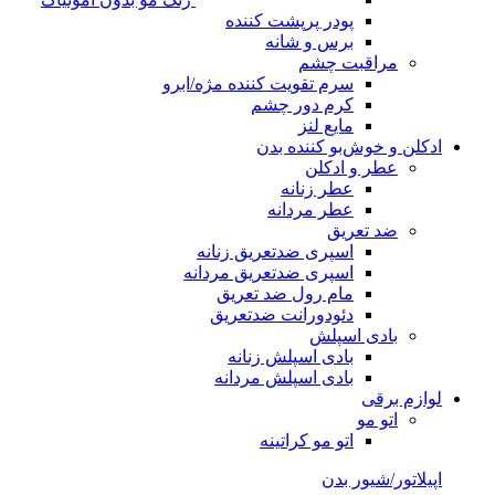
پودر پرپشت کننده
برس و شانه
مراقبت چشم
سرم تقویت کننده مژه/ابرو
کرم دور چشم
مایع لنز
ادکلن و خوش‌بو کننده بدن
عطر و ادکلن
عطر زنانه
عطر مردانه
ضد تعریق
اسپری ضدتعریق زنانه
اسپری ضدتعریق مردانه
مام رول ضد تعریق
دئودورانت ضدتعریق
بادی اسپلش
بادی اسپلش زنانه
بادی اسپلش مردانه
لوازم برقی
اتو مو
اتو مو کراتینه
اپیلاتور/شیور بدن