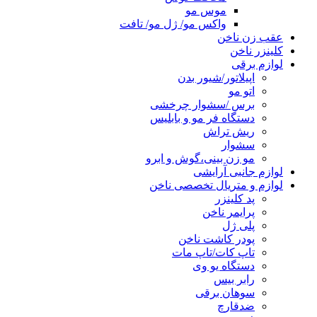
موس مو
واکس مو/ ژل مو/ تافت
عقب زن ناخن
کلینزر ناخن
لوازم برقی
اپیلاتور/شیور بدن
اتو مو
برس /سشوار چرخشی
دستگاه فر مو و بابلیس
ریش تراش
سشوار
مو زن بینی،گوش و ابرو
لوازم جانبی آرایشی
لوازم و متریال تخصصی ناخن
پد کلینزر
پرایمر ناخن
پلی ژل
پودر کاشت ناخن
تاپ کات/تاپ مات
دستگاه یو وی
رابر بیس
سوهان برقی
ضدقارچ