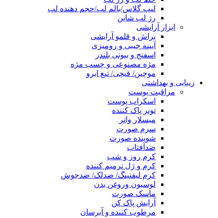
لیپ گلاس/بالم لب/حجم دهنده لب
رژ لب شاین
ابزار آرایشی
براش و قلمو آرایشی
آیینه جیبی و رومیزی
اسفنج و بیوتی بلندر
مژه مصنوعی و چسب مژه
موچین/ قیچی/ تیغ ابرو
زیبایی و بهداشتی
مراقبت پوست
اسکراب پوست
تونر پاک کننده
میسلار واتر
سرم صورت
شوینده صورت
ضدآفتاب
کرم روز و شب
کرم و ژل ترمیم کننده
کرم لیفتینگ/ ضدلک/ ضدجوش
لوسیون وروغن بدن
ماسک صورت
آرایش پاک کن
مرطوب کننده و آبرسان