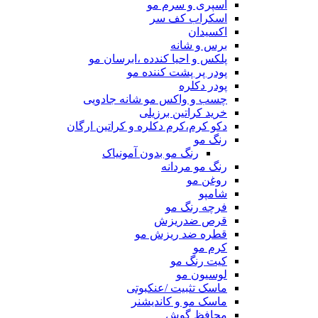
اسپری و سرم مو
اسکراب کف سر
اکسیدان
برس و شانه
پلکس و احیا کندده ،ابرسان مو
پودر پر پشت کننده مو
پودر دکلره
چسب و واکس مو شانه جادویی
خرید کراتین برزیلی
دکو کرم،کرم دکلره و کراتین ارگان
رنگ مو
رنگ مو بدون آمونیاک
رنگ مو مردانه
روغن مو
شامپو
فرچه رنگ مو
قرص ضدریزش
قطره ضد ریزش مو
کرم مو
کیت رنگ مو
لوسیون مو
ماسک تثبیت /عنکبوتی
ماسک مو و کاندیشنر
محافظ گوش