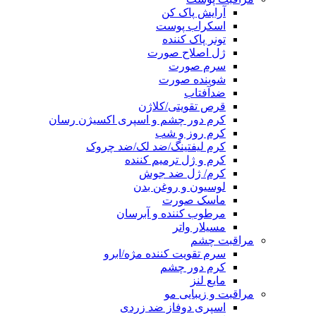
آرایش پاک کن
اسکراب پوست
تونر پاک کننده
ژل اصلاح صورت
سرم صورت
شوینده صورت
ضدآفتاب
قرص تقویتی/کلاژن
کرم دور چشم و اسپری اکسیژن رسان
کرم روز و شب
کرم لیفتینگ/ضد لک/ضد چروک
کرم و ژل ترمیم کننده
کرم/ ژل ضد جوش
لوسیون و روغن بدن
ماسک صورت
مرطوب کننده و آبرسان
مسیلار واتر
مراقبت چشم
سرم تقویت کننده مژه/ابرو
کرم دور چشم
مایع لنز
مراقبت و زیبایی مو
اسپری دوفاز ضد زردی