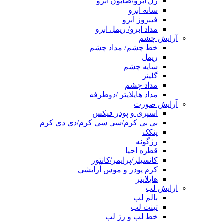
ژل ابرو/صابون ابرو
سایه ابرو
فیبروز ابرو
مداد ابرو/ ریمل ابرو
آرایش چشم
خط چشم/ مداد چشم
ریمل
سایه چشم
گلیتر
مداد چشم
مداد هایلایتر /دوطرفه
آرایش صورت
اسپری و پودر فیکس
بی بی کرم/سی سی کرم/دی دی کرم
پنکک
رژگونه
قطره احیا
کانسیلر/پرایمر/کانتور
کرم پودر و موس آرایشی
هایلایتر
آرایش لب
بالم لب
تینت لب
خط لب و رژ لب