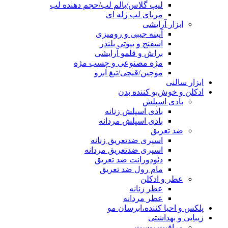
لیپ گلاس/بالم لب/حجم دهنده لب
مربای لب ژله ای
ابزار آرایشی
آیینه جیبی و رومیزی
اسفنج و بیوتی بلندر
براش و قلمو آرایشی
مژه مصنوعی و چسب مژه
موچین/قیچی/تیغ ابرو
ابزار سالنی
ادکلن و خوش‌بو کننده بدن
بادی اسپلش
بادی اسپلش زنانه
بادی اسپلش مردانه
ضد تعریق
اسپری ضدتعریق زنانه
اسپری ضدتعریق مردانه
دئودورانت ضد تعریق
مام رول ضد تعریق
عطر و ادکلن
عطر زنانه
عطر مردانه
پلکس و احیا کننده،ابرسان مو
زیبایی و بهداشتی
مراقبت پوست