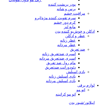
پودر پرپشت کننده
برس و شانه
مراقبت چشم
سرم تقویت کننده مژه/ابرو
کرم دور چشم
مایع لنز
ادکلن و خوش‌بو کننده بدن
عطر و ادکلن
عطر زنانه
عطر مردانه
ضد تعریق
اسپری ضدتعریق زنانه
اسپری ضدتعریق مردانه
مام رول ضد تعریق
دئودورانت ضدتعریق
بادی اسپلش
بادی اسپلش زنانه
بادی اسپلش مردانه
لوازم برقی
اتو مو
اتو مو کراتینه
اپیلاتور/شیور بدن