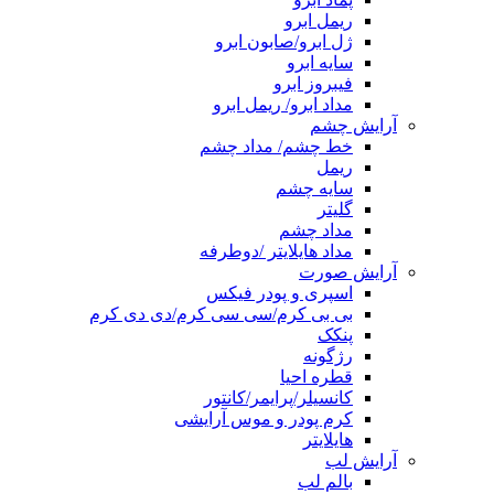
ریمل ابرو
ژل ابرو/صابون ابرو
سایه ابرو
فیبروز ابرو
مداد ابرو/ ریمل ابرو
آرایش چشم
خط چشم/ مداد چشم
ریمل
سایه چشم
گلیتر
مداد چشم
مداد هایلایتر /دوطرفه
آرایش صورت
اسپری و پودر فیکس
بی بی کرم/سی سی کرم/دی دی کرم
پنکک
رژگونه
قطره احیا
کانسیلر/پرایمر/کانتور
کرم پودر و موس آرایشی
هایلایتر
آرایش لب
بالم لب