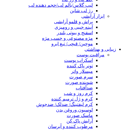
لیپ گلاس/بالم لب/حجم دهنده لب
رژ لب شاین
ابزار آرایشی
براش و قلمو آرایشی
آیینه جیبی و رومیزی
اسفنج و بیوتی بلندر
مژه مصنوعی و چسب مژه
موچین/ قیچی/ تیغ ابرو
زیبایی و بهداشتی
مراقبت پوست
اسکراب پوست
تونر پاک کننده
میسلار واتر
سرم صورت
شوینده صورت
ضدآفتاب
کرم روز و شب
کرم و ژل ترمیم کننده
کرم لیفتینگ/ ضدلک/ ضدجوش
لوسیون وروغن بدن
ماسک صورت
آرایش پاک کن
مرطوب کننده و آبرسان