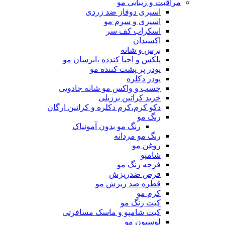
مراقبت و زیبایی مو
اسپری دوفاز ضد زردی
اسپری و سرم مو
اسکراب کف سر
اکسیدان
برس و شانه
پلکس و احیا کندده ،ابرسان مو
پودر پر پشت کننده مو
پودر دکلره
چسب و واکس مو شانه جادویی
خرید کراتین برزیلی
دکو کرم،کرم دکلره و کراتین ارگان
رنگ مو
رنگ مو بدون آمونیاک
رنگ مو مردانه
روغن مو
شامپو
فرچه رنگ مو
قرص ضدریزش
قطره ضد ریزش مو
کرم مو
کیت رنگ مو
کیت شامپو و ماسک مسافرتی
لوسیون مو