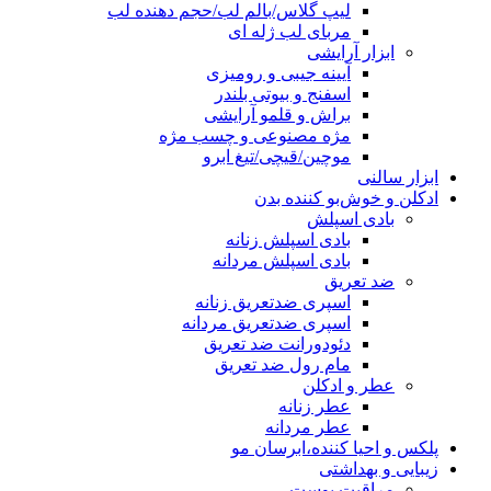
لیپ گلاس/بالم لب/حجم دهنده لب
مربای لب ژله ای
ابزار آرایشی
آیینه جیبی و رومیزی
اسفنج و بیوتی بلندر
براش و قلمو آرایشی
مژه مصنوعی و چسب مژه
موچین/قیچی/تیغ ابرو
ابزار سالنی
ادکلن و خوش‌بو کننده بدن
بادی اسپلش
بادی اسپلش زنانه
بادی اسپلش مردانه
ضد تعریق
اسپری ضدتعریق زنانه
اسپری ضدتعریق مردانه
دئودورانت ضد تعریق
مام رول ضد تعریق
عطر و ادکلن
عطر زنانه
عطر مردانه
پلکس و احیا کننده،ابرسان مو
زیبایی و بهداشتی
مراقبت پوست