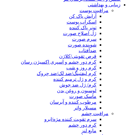
زیبایی و بهداشتی
مراقبت پوست
آرایش پاک کن
اسکراب پوست
تونر پاک کننده
ژل اصلاح صورت
سرم صورت
شوینده صورت
ضدآفتاب
قرص تقویتی/کلاژن
کرم دور چشم و اسپری اکسیژن رسان
کرم روز و شب
کرم لیفتینگ/ضد لک/ضد چروک
کرم و ژل ترمیم کننده
کرم/ ژل ضد جوش
لوسیون و روغن بدن
ماسک صورت
مرطوب کننده و آبرسان
مسیلار واتر
مراقبت چشم
سرم تقویت کننده مژه/ابرو
کرم دور چشم
مایع لنز