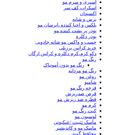
اسپری و سرم مو
اسکراب کف سر
اکسیدان
برس و شانه
پلکس و احیا کندده ،ابرسان مو
پودر پر پشت کننده مو
پودر دکلره
چسب و واکس مو شانه جادویی
خرید کراتین برزیلی
دکو کرم،کرم دکلره و کراتین ارگان
رنگ مو
رنگ مو بدون آمونیاک
رنگ مو مردانه
روغن مو
شامپو
فرچه رنگ مو
قرص ضدریزش
قطره ضد ریزش مو
کرم مو
کیت رنگ مو
لوسیون مو
ماسک تثبیت /عنکبوتی
ماسک مو و کاندیشنر
محافظ گوش