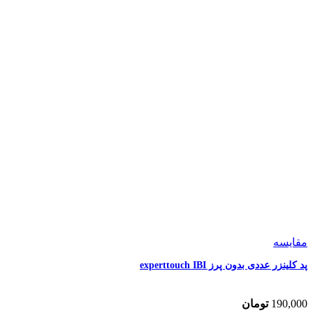
مقایسه
پد کلینزر عددی بدون پرز experttouch IBI
190,000
تومان