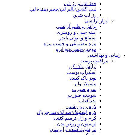
خط لب و رژ لب
لیپ گلاس/بالم لب/حجم دهنده لب
رژ لب شاین
ابزار آرایشی
براش و قلمو آرایشی
آیینه جیبی و رومیزی
اسفنج و بیوتی بلندر
مژه مصنوعی و چسب مژه
موچین/قیچی/تیغ ابرو
زیبایی و بهداشتی
مراقبت پوست
آرایش پاک کن
اسکراب پوست
تونر پاک کننده
مسیلار واتر
سرم صورت
شوینده صورت
ضدآفتاب
کرم روز و شب
کرم لیفتینگ/ضد لک/ضد چروک
کرم و ژل ترمیم کننده
لوسیون و روغن بدن
مرطوب کننده و آبرسان