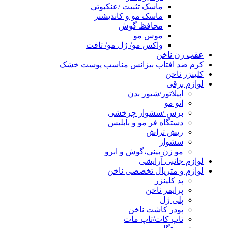
ماسک تثبیت /عنکبوتی
ماسک مو و کاندیشنر
محافظ گوش
موس مو
واکس مو/ ژل مو/ تافت
عقب زن ناخن
کرم ضد افتاب بیزانس مناسب پوست خشک
کلینزر ناخن
لوازم برقی
اپیلاتور/شیور بدن
اتو مو
برس /سشوار چرخشی
دستگاه فر مو و بابلیس
ریش تراش
سشوار
مو زن بینی،گوش و ابرو
لوازم جانبی آرایشی
لوازم و متریال تخصصی ناخن
پد کلینزر
پرایمر ناخن
پلی ژل
پودر کاشت ناخن
تاپ کات/تاپ مات