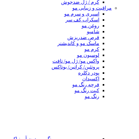
کرم / ژل ضدجوش
مراقبت و زیبایی مو
اسپری و سرم مو
اسکراب کف سر
روغن مو
شامپو
قرص ضدریزش
ماسک مو و کاندیشنر
کرم مو
لوسیون مو
واکس مو/ ژل مو/ تافت
پروتئین/ کراتین/ بوتاکس
پودر دکلره
اکسیدان
فرچه رنگ مو
کیت رنگ مو
رنگ مو
رنگ مو بدون آمونیاک