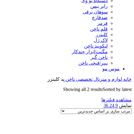
دستگاه یو وی
رابر بیس
سوهان برقی
ضدقارچ
فرمر
قلم ناخن
کلینزر
لاک ژل
لیکوييد ناخن
مگنت/ابزار چندکار
ناخن گیر
نیپر/قیچی ناخن
موس مو
خانه
لوازم و متریال تخصصی ناخن
پد کلینزر
Showing all 2 results
Sorted by latest
مشاهده فیلترها
نمایش
9
24
36