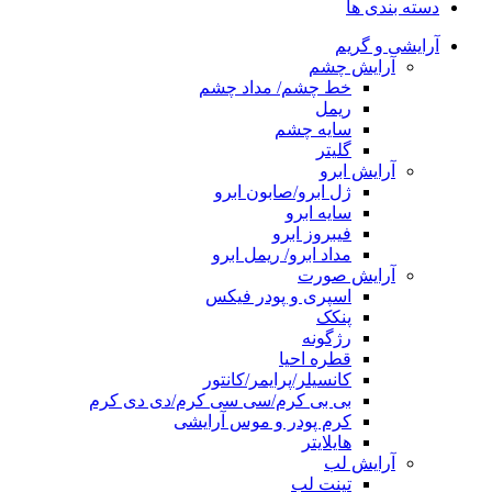
دسته بندی ها
آرایشی و گریم
آرایش چشم
خط چشم/ مداد چشم
ریمل
سایه چشم
گلیتر
آرایش ابرو
ژل ابرو/صابون ابرو
سایه ابرو
فیبروز ابرو
مداد ابرو/ ریمل ابرو
آرایش صورت
اسپری و پودر فیکس
پنکک
رژگونه
قطره احیا
کانسیلر/پرایمر/کانتور
بی بی کرم/سی سی کرم/دی دی کرم
کرم پودر و موس آرایشی
هایلایتر
آرایش لب
تینت لب