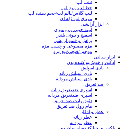
تینت لب
خط لب و رژ لب
لیپ گلاس/بالم لب/حجم دهنده لب
مربای لب ژله ای
ابزار آرایشی
آیینه جیبی و رومیزی
اسفنج و بیوتی بلندر
براش و قلمو آرایشی
مژه مصنوعی و چسب مژه
موچین/قیچی/تیغ ابرو
ابزار سالنی
ادکلن و خوش‌بو کننده بدن
بادی اسپلش
بادی اسپلش زنانه
بادی اسپلش مردانه
ضد تعریق
اسپری ضدتعریق زنانه
اسپری ضدتعریق مردانه
دئودورانت ضد تعریق
مام رول ضد تعریق
عطر و ادکلن
عطر زنانه
عطر مردانه
پلکس و احیا کننده،ابرسان مو