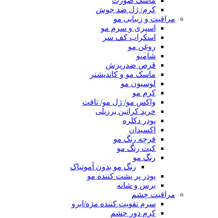
ماسک صورت
کرم/ ژل ضد جوش
مراقبت و زیبایی مو
اسپری و سرم مو
اسکراب کف سر
روغن مو
شامپو
قرص ضدریزش
ماسک مو و کاندیشنر
لوسیون مو
کرم مو
واکس مو/ ژل مو/ تافت
خرید کراتین برزیلی
پودر دکلره
اکسیدان
فرچه رنگ مو
کیت رنگ مو
رنگ مو
رنگ مو بدون آمونیاک
پودر پر پشت کننده مو
برس و شانه
مراقبت چشم
سرم تقویت کننده مژه/ابرو
کرم دور چشم