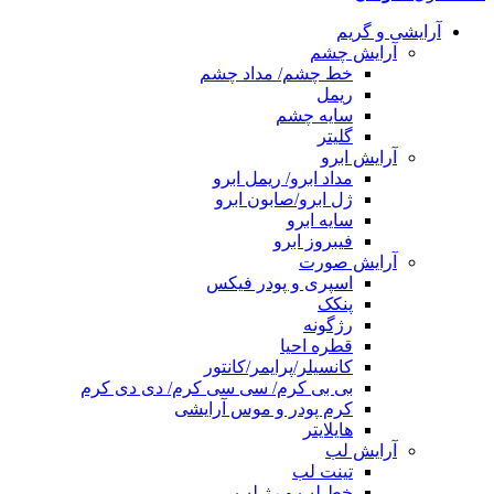
آرایشی و گریم
آرایش چشم
خط چشم/ مداد چشم
ریمل
سایه چشم
گلیتر
آرایش ابرو
مداد ابرو/ ریمل ابرو
ژل ابرو/صابون ابرو
سایه ابرو
فیبروز ابرو
آرایش صورت
اسپری و پودر فیکس
پنکک
رژگونه
قطره احیا
کانسیلر/پرایمر/کانتور
بی بی کرم/ سی سی کرم/ دی دی کرم
کرم پودر و موس آرایشی
هایلایتر
آرایش لب
تینت لب
خط لب و رژ لب