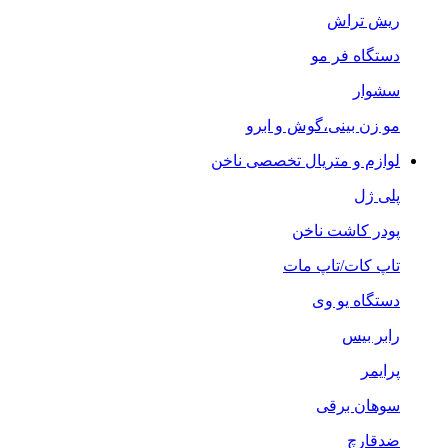
ریش تراش
دستگاه فر مو
سشوار
مو زن بینی،گوش و ابرو
لوازم و متریال تخصصی ناخن
پلی ژل
پودر کاشت ناخن
تاپ کات/تاپ مات
دستگاه یو وی
رابر بیس
پرایمر
سوهان برقی
ضدقارچ