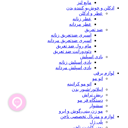
مایع لنز
ادکلن و خوش‌بو کننده بدن
عطر و ادکلن
عطر زنانه
عطر مردانه
ضد تعریق
اسپری ضدتعریق زنانه
اسپری ضدتعریق مردانه
مام رول ضد تعریق
دئودورانت ضد تعریق
بادی اسپلش
بادی اسپلش زنانه
بادی اسپلش مردانه
لوازم برقی
اتو مو
اتو مو کراتینه
اپیلاتور/شیور بدن
ریش تراش
دستگاه فر مو
سشوار
مو زن بینی،گوش و ابرو
لوازم و متریال تخصصی ناخن
پلی ژل
پودر کاشت ناخن