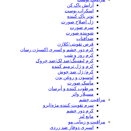
آرایش پاک کن
اسکراب پوست
تونر پاک کننده
ژل اصلاح صورت
سرم صورت
شوینده صورت
ضدآفتاب
قرص تقویتی/کلاژن
کرم دور چشم و اسپری اکسیژن رسان
کرم روز و شب
کرم لیفتینگ/ضد لک/ضد چروک
کرم و ژل ترمیم کننده
کرم/ ژل ضد جوش
لوسیون و روغن بدن
ماسک صورت
مرطوب کننده و آبرسان
مسیلار واتر
مراقبت چشم
سرم تقویت کننده مژه/ابرو
کرم دور چشم
مایع لنز
مراقبت و زیبایی مو
اسپری دوفاز ضد زردی