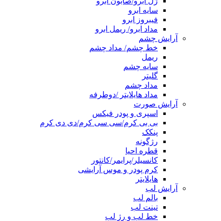
ژل ابرو/صابون ابرو
سایه ابرو
فیبروز ابرو
مداد ابرو/ ریمل ابرو
آرایش چشم
خط چشم/ مداد چشم
ریمل
سایه چشم
گلیتر
مداد چشم
مداد هایلایتر /دوطرفه
آرایش صورت
اسپری و پودر فیکس
بی بی کرم/سی سی کرم/دی دی کرم
پنکک
رژگونه
قطره احیا
کانسیلر/پرایمر/کانتور
کرم پودر و موس آرایشی
هایلایتر
آرایش لب
بالم لب
تینت لب
خط لب و رژ لب