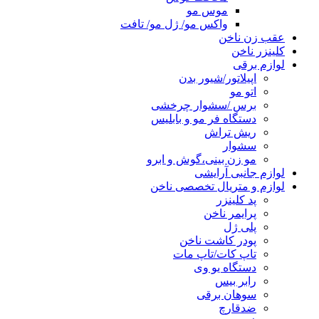
موس مو
واکس مو/ ژل مو/ تافت
عقب زن ناخن
کلینزر ناخن
لوازم برقی
اپیلاتور/شیور بدن
اتو مو
برس /سشوار چرخشی
دستگاه فر مو و بابلیس
ریش تراش
سشوار
مو زن بینی،گوش و ابرو
لوازم جانبی آرایشی
لوازم و متریال تخصصی ناخن
پد کلینزر
پرایمر ناخن
پلی ژل
پودر کاشت ناخن
تاپ کات/تاپ مات
دستگاه یو وی
رابر بیس
سوهان برقی
ضدقارچ