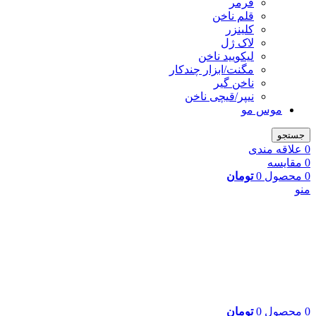
فرمر
قلم ناخن
کلینزر
لاک ژل
لیکوييد ناخن
مگنت/ابزار چندکار
ناخن گیر
نیپر/قیچی ناخن
موس مو
جستجو
0
علاقه مندی
0
مقایسه
0
محصول
0
تومان
منو
0
محصول
0
تومان