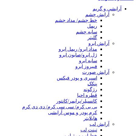
آرایشی و گریم
آرایش چشم
خط چشم/ مداد چشم
ریمل
سایه چشم
گلیتر
آرایش ابرو
مداد ابرو/ ریمل ابرو
ژل ابرو/صابون ابرو
سایه ابرو
فیبروز ابرو
آرایش صورت
اسپری و پودر فیکس
پنکک
رژگونه
قطره احیا
کانسیلر/پرایمر/کانتور
بی بی کرم/ سی سی کرم/ دی دی کرم
کرم پودر و موس آرایشی
هایلایتر
آرایش لب
تینت لب
خط لب و رژ لب