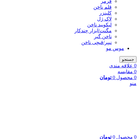
فرمر
قلم ناخن
کلینزر
لاک ژل
لیکوييد ناخن
مگنت/ابزار چندکار
ناخن گیر
نیپر/قیچی ناخن
موس مو
جستجو
0
علاقه مندی
0
مقایسه
0
محصول
0
تومان
منو
0
محصول
0
تومان