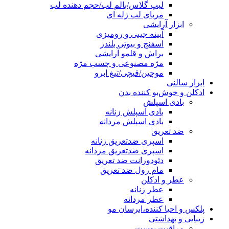
لیپ گلاس/بالم لب/حجم دهنده لب
مربای لب ژله ای
ابزار آرایشی
آیینه جیبی و رومیزی
اسفنج و بیوتی بلندر
براش و قلمو آرایشی
مژه مصنوعی و چسب مژه
موچین/قیچی/تیغ ابرو
ابزار سالنی
ادکلن و خوش‌بو کننده بدن
بادی اسپلش
بادی اسپلش زنانه
بادی اسپلش مردانه
ضد تعریق
اسپری ضدتعریق زنانه
اسپری ضدتعریق مردانه
دئودورانت ضد تعریق
مام رول ضد تعریق
عطر و ادکلن
عطر زنانه
عطر مردانه
پلکس و احیا کننده،ابرسان مو
زیبایی و بهداشتی
مراقبت پوست