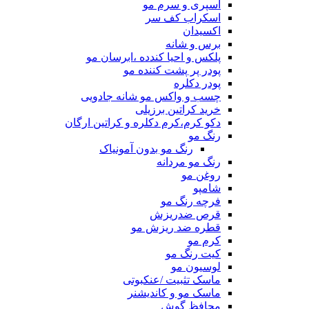
اسپری و سرم مو
اسکراب کف سر
اکسیدان
برس و شانه
پلکس و احیا کندده ،ابرسان مو
پودر پر پشت کننده مو
پودر دکلره
چسب و واکس مو شانه جادویی
خرید کراتین برزیلی
دکو کرم،کرم دکلره و کراتین ارگان
رنگ مو
رنگ مو بدون آمونیاک
رنگ مو مردانه
روغن مو
شامپو
فرچه رنگ مو
قرص ضدریزش
قطره ضد ریزش مو
کرم مو
کیت رنگ مو
لوسیون مو
ماسک تثبیت /عنکبوتی
ماسک مو و کاندیشنر
محافظ گوش