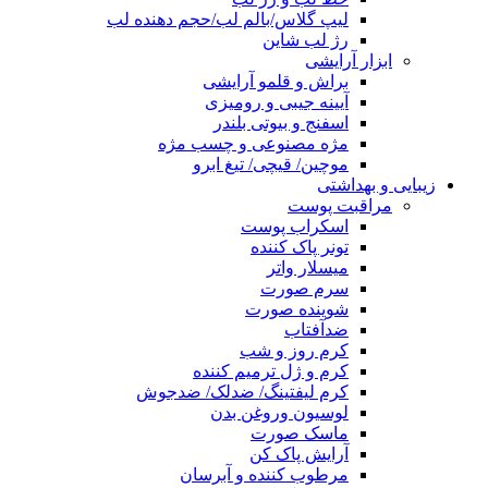
لیپ گلاس/بالم لب/حجم دهنده لب
رژ لب شاین
ابزار آرایشی
براش و قلمو آرایشی
آیینه جیبی و رومیزی
اسفنج و بیوتی بلندر
مژه مصنوعی و چسب مژه
موچین/ قیچی/ تیغ ابرو
زیبایی و بهداشتی
مراقبت پوست
اسکراب پوست
تونر پاک کننده
میسلار واتر
سرم صورت
شوینده صورت
ضدآفتاب
کرم روز و شب
کرم و ژل ترمیم کننده
کرم لیفتینگ/ ضدلک/ ضدجوش
لوسیون وروغن بدن
ماسک صورت
آرایش پاک کن
مرطوب کننده و آبرسان