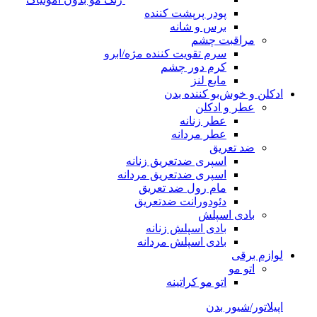
پودر پرپشت کننده
برس و شانه
مراقبت چشم
سرم تقویت کننده مژه/ابرو
کرم دور چشم
مایع لنز
ادکلن و خوش‌بو کننده بدن
عطر و ادکلن
عطر زنانه
عطر مردانه
ضد تعریق
اسپری ضدتعریق زنانه
اسپری ضدتعریق مردانه
مام رول ضد تعریق
دئودورانت ضدتعریق
بادی اسپلش
بادی اسپلش زنانه
بادی اسپلش مردانه
لوازم برقی
اتو مو
اتو مو کراتینه
اپیلاتور/شیور بدن