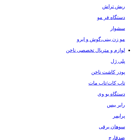
ریش تراش
دستگاه فر مو
سشوار
مو زن بینی،گوش و ابرو
لوازم و متریال تخصصی ناخن
پلی ژل
پودر کاشت ناخن
تاپ کات/تاپ مات
دستگاه یو وی
رابر بیس
پرایمر
سوهان برقی
ضدقارچ