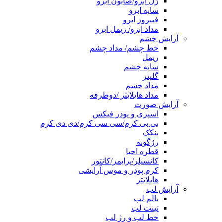
ژل ابرو/صابون ابرو
سایه ابرو
فیبروز ابرو
مداد ابرو/ ریمل ابرو
آرایش چشم
خط چشم/ مداد چشم
ریمل
سایه چشم
گلیتر
مداد چشم
مداد هایلایتر /دوطرفه
آرایش صورت
اسپری و پودر فیکس
بی بی کرم/سی سی کرم/دی دی کرم
پنکک
رژگونه
قطره احیا
کانسیلر/پرایمر/کانتور
کرم پودر و موس آرایشی
هایلایتر
آرایش لب
بالم لب
تینت لب
خط لب و رژ لب