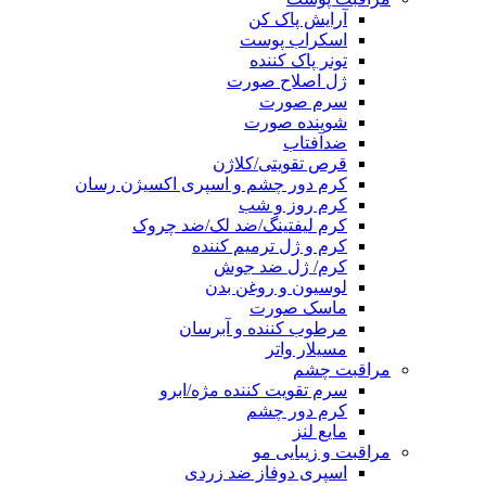
آرایش پاک کن
اسکراب پوست
تونر پاک کننده
ژل اصلاح صورت
سرم صورت
شوینده صورت
ضدآفتاب
قرص تقویتی/کلاژن
کرم دور چشم و اسپری اکسیژن رسان
کرم روز و شب
کرم لیفتینگ/ضد لک/ضد چروک
کرم و ژل ترمیم کننده
کرم/ ژل ضد جوش
لوسیون و روغن بدن
ماسک صورت
مرطوب کننده و آبرسان
مسیلار واتر
مراقبت چشم
سرم تقویت کننده مژه/ابرو
کرم دور چشم
مایع لنز
مراقبت و زیبایی مو
اسپری دوفاز ضد زردی