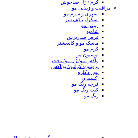
کرم / ژل ضدجوش
مراقبت و زیبایی مو
اسپری و سرم مو
اسکراب کف سر
روغن مو
شامپو
قرص ضدریزش
ماسک مو و کاندیشنر
کرم مو
لوسیون مو
واکس مو/ ژل مو/ تافت
پروتئین/ کراتین/ بوتاکس
پودر دکلره
اکسیدان
فرچه رنگ مو
کیت رنگ مو
رنگ مو
رنگ مو بدون آمونیاک