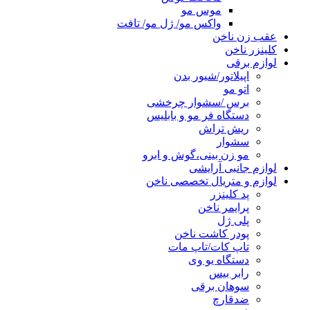
موس مو
واکس مو/ ژل مو/ تافت
عقب زن ناخن
کلینزر ناخن
لوازم برقی
اپیلاتور/شیور بدن
اتو مو
برس /سشوار چرخشی
دستگاه فر مو و بابلیس
ریش تراش
سشوار
مو زن بینی،گوش و ابرو
لوازم جانبی آرایشی
لوازم و متریال تخصصی ناخن
پد کلینزر
پرایمر ناخن
پلی ژل
پودر کاشت ناخن
تاپ کات/تاپ مات
دستگاه یو وی
رابر بیس
سوهان برقی
ضدقارچ