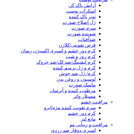
آرایش پاک کن
اسکراب پوست
تونر پاک کننده
ژل اصلاح صورت
سرم صورت
شوینده صورت
ضدآفتاب
قرص تقویتی/کلاژن
کرم دور چشم و اسپری اکسیژن رسان
کرم روز و شب
کرم لیفتینگ/ضد لک/ضد چروک
کرم و ژل ترمیم کننده
کرم/ ژل ضد جوش
لوسیون و روغن بدن
ماسک صورت
مرطوب کننده و آبرسان
مسیلار واتر
مراقبت چشم
سرم تقویت کننده مژه/ابرو
کرم دور چشم
مایع لنز
مراقبت و زیبایی مو
اسپری دوفاز ضد زردی