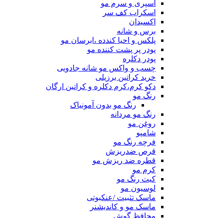
اسپری و سرم مو
اسکراب کف سر
اکسیدان
برس و شانه
پلکس و احیا کندده ،ابرسان مو
پودر پر پشت کننده مو
پودر دکلره
چسب و واکس مو شانه جادویی
خرید کراتین برزیلی
دکو کرم،کرم دکلره و کراتین ارگان
رنگ مو
رنگ مو بدون آمونیاک
رنگ مو مردانه
روغن مو
شامپو
فرچه رنگ مو
قرص ضدریزش
قطره ضد ریزش مو
کرم مو
کیت رنگ مو
لوسیون مو
ماسک تثبیت /عنکبوتی
ماسک مو و کاندیشنر
محافظ گوش