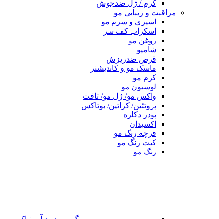
کرم / ژل ضدجوش
مراقبت و زیبایی مو
اسپری و سرم مو
اسکراب کف سر
روغن مو
شامپو
قرص ضدریزش
ماسک مو و کاندیشنر
کرم مو
لوسیون مو
واکس مو/ ژل مو/ تافت
پروتئین/ کراتین/ بوتاکس
پودر دکلره
اکسیدان
فرچه رنگ مو
کیت رنگ مو
رنگ مو
رنگ مو بدون آمونیاک