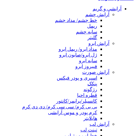
آرایشی و گریم
آرایش چشم
خط چشم/ مداد چشم
ریمل
سایه چشم
گلیتر
آرایش ابرو
مداد ابرو/ ریمل ابرو
ژل ابرو/صابون ابرو
سایه ابرو
فیبروز ابرو
آرایش صورت
اسپری و پودر فیکس
پنکک
رژگونه
قطره احیا
کانسیلر/پرایمر/کانتور
بی بی کرم/ سی سی کرم/ دی دی کرم
کرم پودر و موس آرایشی
هایلایتر
آرایش لب
تینت لب
خط لب و رژ لب