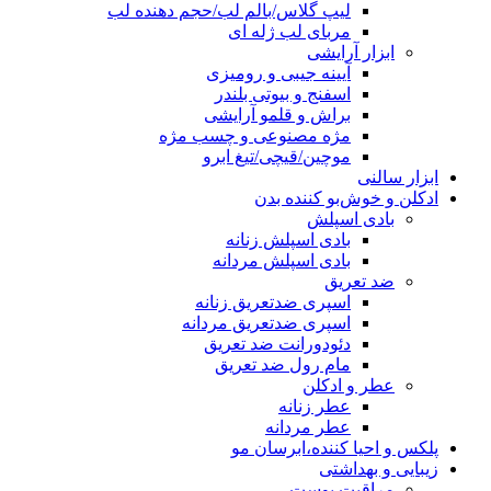
لیپ گلاس/بالم لب/حجم دهنده لب
مربای لب ژله ای
ابزار آرایشی
آیینه جیبی و رومیزی
اسفنج و بیوتی بلندر
براش و قلمو آرایشی
مژه مصنوعی و چسب مژه
موچین/قیچی/تیغ ابرو
ابزار سالنی
ادکلن و خوش‌بو کننده بدن
بادی اسپلش
بادی اسپلش زنانه
بادی اسپلش مردانه
ضد تعریق
اسپری ضدتعریق زنانه
اسپری ضدتعریق مردانه
دئودورانت ضد تعریق
مام رول ضد تعریق
عطر و ادکلن
عطر زنانه
عطر مردانه
پلکس و احیا کننده،ابرسان مو
زیبایی و بهداشتی
مراقبت پوست