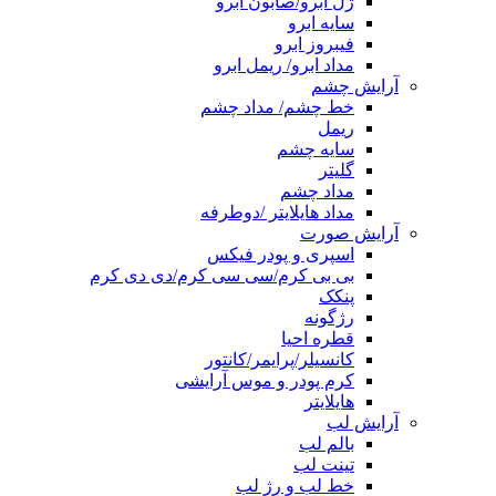
ژل ابرو/صابون ابرو
سایه ابرو
فیبروز ابرو
مداد ابرو/ ریمل ابرو
آرایش چشم
خط چشم/ مداد چشم
ریمل
سایه چشم
گلیتر
مداد چشم
مداد هایلایتر /دوطرفه
آرایش صورت
اسپری و پودر فیکس
بی بی کرم/سی سی کرم/دی دی کرم
پنکک
رژگونه
قطره احیا
کانسیلر/پرایمر/کانتور
کرم پودر و موس آرایشی
هایلایتر
آرایش لب
بالم لب
تینت لب
خط لب و رژ لب