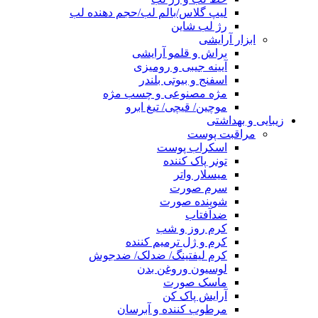
لیپ گلاس/بالم لب/حجم دهنده لب
رژ لب شاین
ابزار آرایشی
براش و قلمو آرایشی
آیینه جیبی و رومیزی
اسفنج و بیوتی بلندر
مژه مصنوعی و چسب مژه
موچین/ قیچی/ تیغ ابرو
زیبایی و بهداشتی
مراقبت پوست
اسکراب پوست
تونر پاک کننده
میسلار واتر
سرم صورت
شوینده صورت
ضدآفتاب
کرم روز و شب
کرم و ژل ترمیم کننده
کرم لیفتینگ/ ضدلک/ ضدجوش
لوسیون وروغن بدن
ماسک صورت
آرایش پاک کن
مرطوب کننده و آبرسان