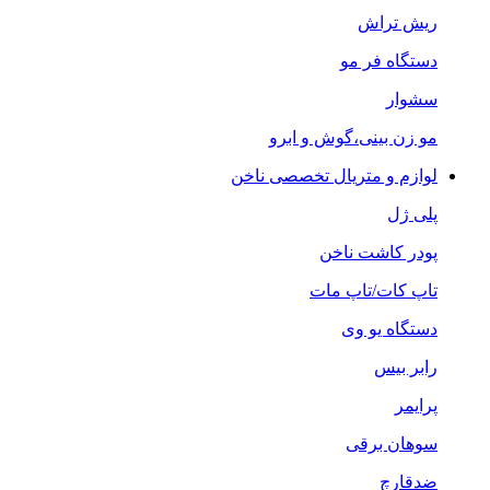
ریش تراش
دستگاه فر مو
سشوار
مو زن بینی،گوش و ابرو
لوازم و متریال تخصصی ناخن
پلی ژل
پودر کاشت ناخن
تاپ کات/تاپ مات
دستگاه یو وی
رابر بیس
پرایمر
سوهان برقی
ضدقارچ