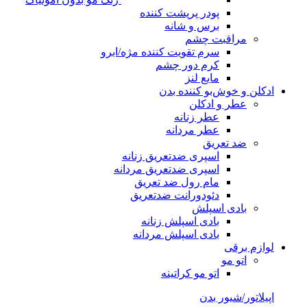
پودر پرپشت کننده
برس و شانه
مراقبت چشم
سرم تقویت کننده مژه/ابرو
کرم دور چشم
مایع لنز
ادکلن و خوش‌بو کننده بدن
عطر و ادکلن
عطر زنانه
عطر مردانه
ضد تعریق
اسپری ضدتعریق زنانه
اسپری ضدتعریق مردانه
مام رول ضد تعریق
دئودورانت ضدتعریق
بادی اسپلش
بادی اسپلش زنانه
بادی اسپلش مردانه
لوازم برقی
اتو مو
اتو مو کراتینه
اپیلاتور/شیور بدن