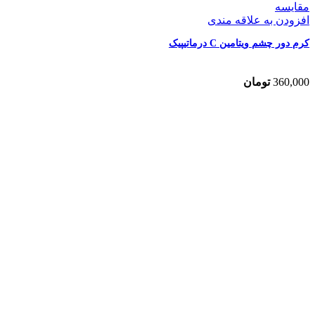
مقایسه
افزودن به علاقه مندی
کرم دور چشم ویتامین C درماتیپیک
360,000
تومان