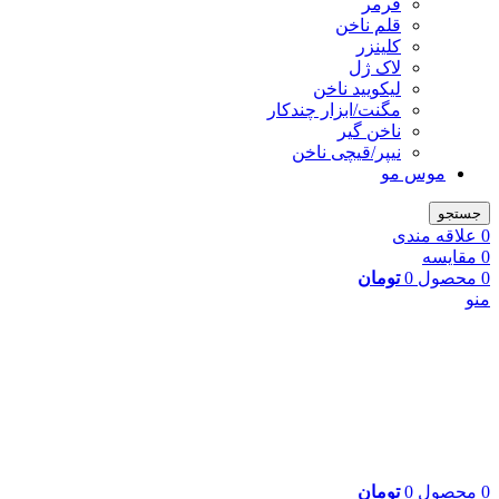
فرمر
قلم ناخن
کلینزر
لاک ژل
لیکوييد ناخن
مگنت/ابزار چندکار
ناخن گیر
نیپر/قیچی ناخن
موس مو
جستجو
0
علاقه مندی
0
مقایسه
0
محصول
0
تومان
منو
0
محصول
0
تومان