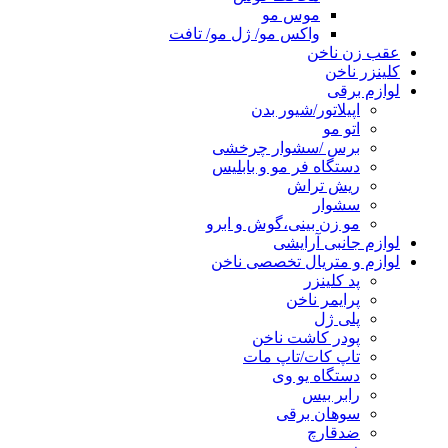
موس مو
واکس مو/ ژل مو/ تافت
عقب زن ناخن
کلینزر ناخن
لوازم برقی
اپیلاتور/شیور بدن
اتو مو
برس /سشوار چرخشی
دستگاه فر مو و بابلیس
ریش تراش
سشوار
مو زن بینی،گوش و ابرو
لوازم جانبی آرایشی
لوازم و متریال تخصصی ناخن
پد کلینزر
پرایمر ناخن
پلی ژل
پودر کاشت ناخن
تاپ کات/تاپ مات
دستگاه یو وی
رابر بیس
سوهان برقی
ضدقارچ