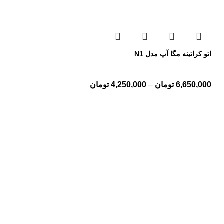
اتو کراتینه مگا آپ مدل N1
6,650,000
تومان
–
4,250,000
تومان