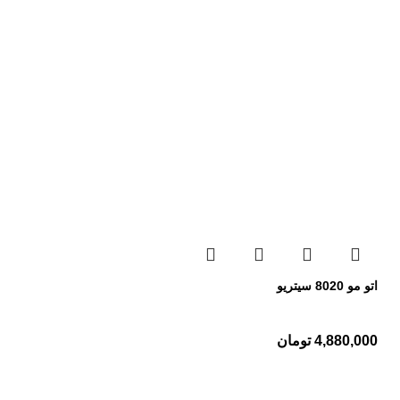
اتو مو 8020 سیتریو
4,880,000
تومان