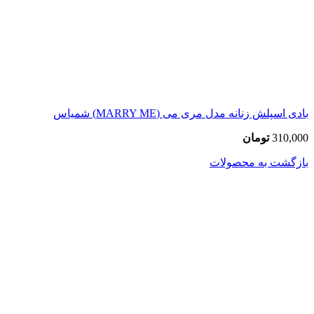
بادی اسپلش زنانه مدل مری می (MARRY ME) شمیاس
310,000
تومان
بازگشت به محصولات