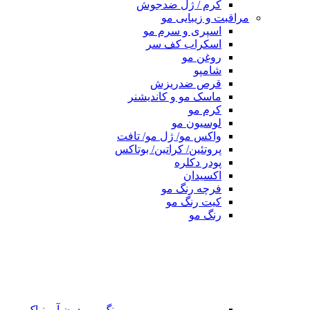
کرم / ژل ضدجوش
مراقبت و زیبایی مو
اسپری و سرم مو
اسکراب کف سر
روغن مو
شامپو
قرص ضدریزش
ماسک مو و کاندیشنر
کرم مو
لوسیون مو
واکس مو/ ژل مو/ تافت
پروتئین/ کراتین/ بوتاکس
پودر دکلره
اکسیدان
فرچه رنگ مو
کیت رنگ مو
رنگ مو
رنگ مو بدون آمونیاک