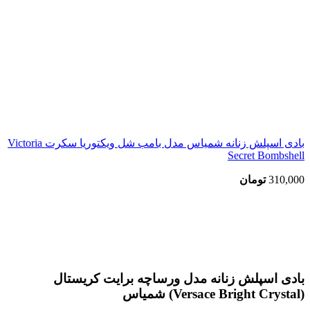
بادی اسپلش زنانه شمیاس مدل بامب شل ویکتوریا سکرت Victoria
Secret Bombshell
310,000
تومان
اتمام موجودی
بزرگنمایی تصویر
بادی اسپلش زنانه مدل ورساچه برایت کریستال
(Versace Bright Crystal) شمیاس