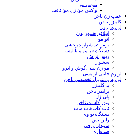
موس مو
واکس مو/ ژل مو/ تافت
عقب زن ناخن
کلینزر ناخن
لوازم برقی
اپیلاتور/شیور بدن
اتو مو
برس /سشوار چرخشی
دستگاه فر مو و بابلیس
ریش تراش
سشوار
مو زن بینی،گوش و ابرو
لوازم جانبی آرایشی
لوازم و متریال تخصصی ناخن
پد کلینزر
پرایمر ناخن
پلی ژل
پودر کاشت ناخن
تاپ کات/تاپ مات
دستگاه یو وی
رابر بیس
سوهان برقی
ضدقارچ