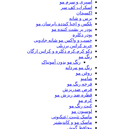
اسپری و سرم مو
اسکراب کف سر
اکسیدان
برس و شانه
پلکس و احیا کندده ،ابرسان مو
پودر پر پشت کننده مو
پودر دکلره
چسب و واکس مو شانه جادویی
خرید کراتین برزیلی
دکو کرم،کرم دکلره و کراتین ارگان
رنگ مو
رنگ مو بدون آمونیاک
رنگ مو مردانه
روغن مو
شامپو
فرچه رنگ مو
قرص ضدریزش
قطره ضد ریزش مو
کرم مو
کیت رنگ مو
لوسیون مو
ماسک تثبیت /عنکبوتی
ماسک مو و کاندیشنر
محافظ گوش