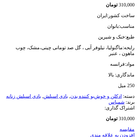
310,000
تومان
ساخت کشور:ایران
مناسب:بانوان
طبع:خنک و شیرین
رایحه:ماگنولیا، نیلوفر آبی ، گل صد تومانی چینی،مشک، چوب
ماهون ، عنبر
مواد:فرانسه
ماندگاری: بالا
250 میل
دسته:
ادکلن و خوش‌بو کننده بدن
,
بادی اسپلش
,
بادی اسپلش زنانه
برند:
شمیاس
اشتراک گذاری:
310,000
تومان
مقایسه
افزودن به علاقه مندی