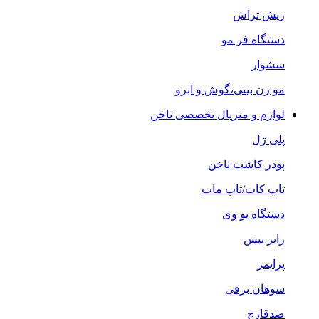
ریش تراش
دستگاه فر مو
سشوار
مو زن بینی،گوش و ابرو
لوازم و متریال تخصصی ناخن
پلی ژل
پودر کاشت ناخن
تاپ کات/تاپ مات
دستگاه یو وی
رابر بیس
پرایمر
سوهان برقی
ضدقارچ