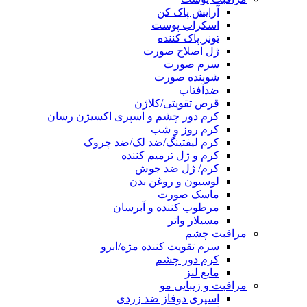
آرایش پاک کن
اسکراب پوست
تونر پاک کننده
ژل اصلاح صورت
سرم صورت
شوینده صورت
ضدآفتاب
قرص تقویتی/کلاژن
کرم دور چشم و اسپری اکسیژن رسان
کرم روز و شب
کرم لیفتینگ/ضد لک/ضد چروک
کرم و ژل ترمیم کننده
کرم/ ژل ضد جوش
لوسیون و روغن بدن
ماسک صورت
مرطوب کننده و آبرسان
مسیلار واتر
مراقبت چشم
سرم تقویت کننده مژه/ابرو
کرم دور چشم
مایع لنز
مراقبت و زیبایی مو
اسپری دوفاز ضد زردی