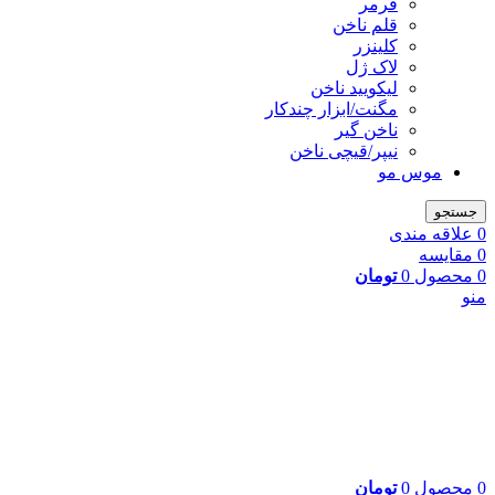
فرمر
قلم ناخن
کلینزر
لاک ژل
لیکوييد ناخن
مگنت/ابزار چندکار
ناخن گیر
نیپر/قیچی ناخن
موس مو
جستجو
0
علاقه مندی
0
مقایسه
0
محصول
0
تومان
منو
0
محصول
0
تومان