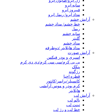
ژل ابرو/صابون ابرو
سایه ابرو
فیبروز ابرو
مداد ابرو/ ریمل ابرو
آرایش چشم
خط چشم/ مداد چشم
ریمل
سایه چشم
گلیتر
مداد چشم
مداد هایلایتر /دوطرفه
آرایش صورت
اسپری و پودر فیکس
بی بی کرم/سی سی کرم/دی دی کرم
پنکک
رژگونه
قطره احیا
کانسیلر/پرایمر/کانتور
کرم پودر و موس آرایشی
هایلایتر
آرایش لب
بالم لب
تینت لب
خط لب و رژ لب