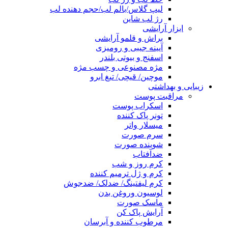
لیپ گلاس/بالم لب/حجم دهنده لب
رژ لب شاین
ابزار آرایشی
براش و قلمو آرایشی
آیینه جیبی و رومیزی
اسفنج و بیوتی بلندر
مژه مصنوعی و چسب مژه
موچین/ قیچی/ تیغ ابرو
زیبایی و بهداشتی
مراقبت پوست
اسکراب پوست
تونر پاک کننده
میسلار واتر
سرم صورت
شوینده صورت
ضدآفتاب
کرم روز و شب
کرم و ژل ترمیم کننده
کرم لیفتینگ/ ضدلک/ ضدجوش
لوسیون وروغن بدن
ماسک صورت
آرایش پاک کن
مرطوب کننده و آبرسان