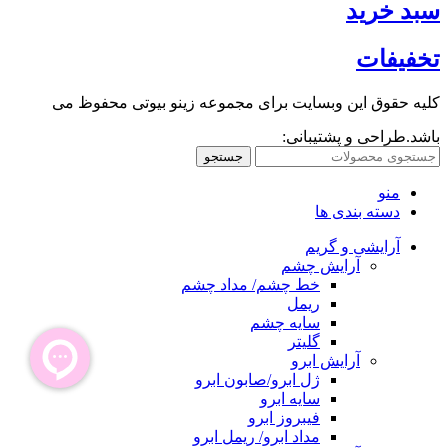
سبد خرید
تخفیفات
کلیه حقوق این وبسایت برای مجموعه زینو بیوتی محفوظ می
باشد.طراحی و پشتیبانی:
جستجو
منو
دسته بندی ها
آرایشی و گریم
آرایش چشم
خط چشم/ مداد چشم
ریمل
سایه چشم
گلیتر
آرایش ابرو
ژل ابرو/صابون ابرو
سایه ابرو
فیبروز ابرو
مداد ابرو/ ریمل ابرو