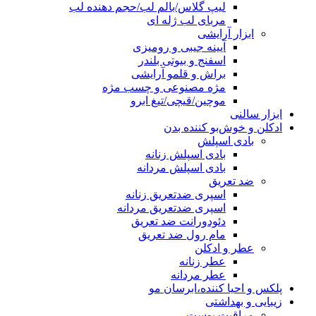
لیپ گلاس/بالم لب/حجم دهنده لب
مربای لب ژله ای
ابزار آرایشی
آیینه جیبی و رومیزی
اسفنج و بیوتی بلندر
براش و قلمو آرایشی
مژه مصنوعی و چسب مژه
موچین/قیچی/تیغ ابرو
ابزار سالنی
ادکلن و خوش‌بو کننده بدن
بادی اسپلش
بادی اسپلش زنانه
بادی اسپلش مردانه
ضد تعریق
اسپری ضدتعریق زنانه
اسپری ضدتعریق مردانه
دئودورانت ضد تعریق
مام رول ضد تعریق
عطر و ادکلن
عطر زنانه
عطر مردانه
پلکس و احیا کننده،ابرسان مو
زیبایی و بهداشتی
مراقبت پوست