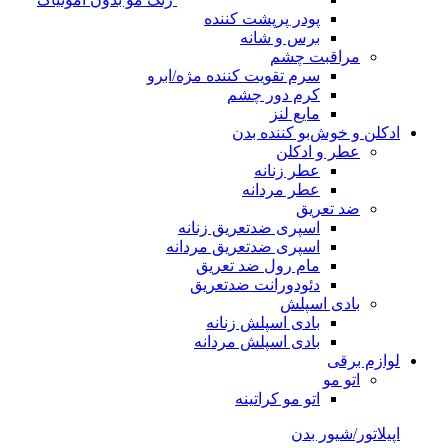
پودر پرپشت کننده
برس و شانه
مراقبت چشم
سرم تقویت کننده مژه/ابرو
کرم دور چشم
مایع لنز
ادکلن و خوش‌بو کننده بدن
عطر و ادکلن
عطر زنانه
عطر مردانه
ضد تعریق
اسپری ضدتعریق زنانه
اسپری ضدتعریق مردانه
مام رول ضد تعریق
دئودورانت ضدتعریق
بادی اسپلش
بادی اسپلش زنانه
بادی اسپلش مردانه
لوازم برقی
اتو مو
اتو مو کراتینه
اپیلاتور/شیور بدن