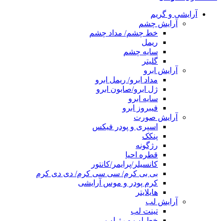
آرایشی و گریم
آرایش چشم
خط چشم/ مداد چشم
ریمل
سایه چشم
گلیتر
آرایش ابرو
مداد ابرو/ ریمل ابرو
ژل ابرو/صابون ابرو
سایه ابرو
فیبروز ابرو
آرایش صورت
اسپری و پودر فیکس
پنکک
رژگونه
قطره احیا
کانسیلر/پرایمر/کانتور
بی بی کرم/ سی سی کرم/ دی دی کرم
کرم پودر و موس آرایشی
هایلایتر
آرایش لب
تینت لب
خط لب و رژ لب