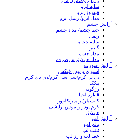
ژل ابرو/صابون ابرو
سایه ابرو
فیبروز ابرو
مداد ابرو/ ریمل ابرو
آرایش چشم
خط چشم/ مداد چشم
ریمل
سایه چشم
گلیتر
مداد چشم
مداد هایلایتر /دوطرفه
آرایش صورت
اسپری و پودر فیکس
بی بی کرم/سی سی کرم/دی دی کرم
پنکک
رژگونه
قطره احیا
کانسیلر/پرایمر/کانتور
کرم پودر و موس آرایشی
هایلایتر
آرایش لب
بالم لب
تینت لب
خط لب و رژ لب