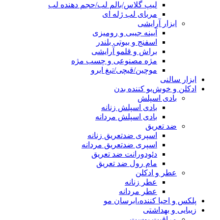
لیپ گلاس/بالم لب/حجم دهنده لب
مربای لب ژله ای
ابزار آرایشی
آیینه جیبی و رومیزی
اسفنج و بیوتی بلندر
براش و قلمو آرایشی
مژه مصنوعی و چسب مژه
موچین/قیچی/تیغ ابرو
ابزار سالنی
ادکلن و خوش‌بو کننده بدن
بادی اسپلش
بادی اسپلش زنانه
بادی اسپلش مردانه
ضد تعریق
اسپری ضدتعریق زنانه
اسپری ضدتعریق مردانه
دئودورانت ضد تعریق
مام رول ضد تعریق
عطر و ادکلن
عطر زنانه
عطر مردانه
پلکس و احیا کننده،ابرسان مو
زیبایی و بهداشتی
مراقبت پوست