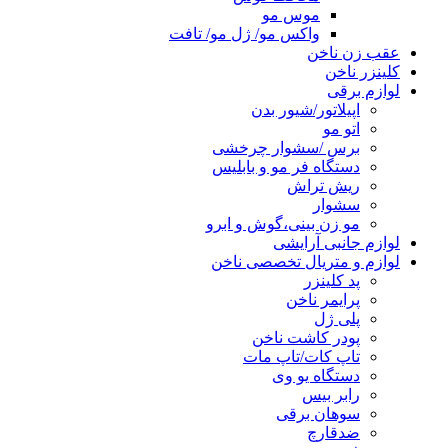
موس مو
واکس مو/ ژل مو/ تافت
عقب زن ناخن
کلینزر ناخن
لوازم برقی
اپیلاتور/شیور بدن
اتو مو
برس /سشوار چرخشی
دستگاه فر مو و بابلیس
ریش تراش
سشوار
مو زن بینی،گوش و ابرو
لوازم جانبی آرایشی
لوازم و متریال تخصصی ناخن
پد کلینزر
پرایمر ناخن
پلی ژل
پودر کاشت ناخن
تاپ کات/تاپ مات
دستگاه یو وی
رابر بیس
سوهان برقی
ضدقارچ