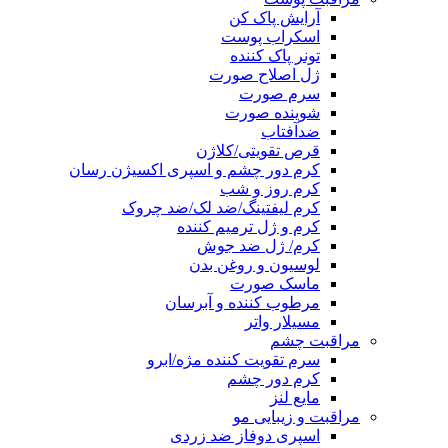
آرایش پاک کن
اسکراب پوست
تونر پاک کننده
ژل اصلاح صورت
سرم صورت
شوینده صورت
ضدآفتاب
قرص تقویتی/کلاژن
کرم دور چشم و اسپری اکسیژن رسان
کرم روز و شب
کرم لیفتینگ/ضد لک/ضد چروک
کرم و ژل ترمیم کننده
کرم/ ژل ضد جوش
لوسیون و روغن بدن
ماسک صورت
مرطوب کننده و آبرسان
مسیلار واتر
مراقبت چشم
سرم تقویت کننده مژه/ابرو
کرم دور چشم
مایع لنز
مراقبت و زیبایی مو
اسپری دوفاز ضد زردی