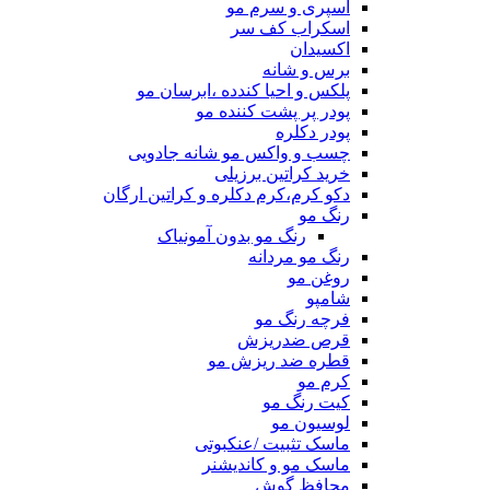
اسپری و سرم مو
اسکراب کف سر
اکسیدان
برس و شانه
پلکس و احیا کندده ،ابرسان مو
پودر پر پشت کننده مو
پودر دکلره
چسب و واکس مو شانه جادویی
خرید کراتین برزیلی
دکو کرم،کرم دکلره و کراتین ارگان
رنگ مو
رنگ مو بدون آمونیاک
رنگ مو مردانه
روغن مو
شامپو
فرچه رنگ مو
قرص ضدریزش
قطره ضد ریزش مو
کرم مو
کیت رنگ مو
لوسیون مو
ماسک تثبیت /عنکبوتی
ماسک مو و کاندیشنر
محافظ گوش