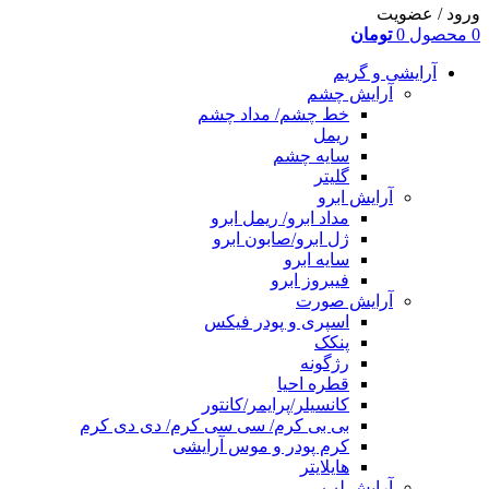
ورود / عضویت
0
محصول
0
تومان
آرایشی و گریم
آرایش چشم
خط چشم/ مداد چشم
ریمل
سایه چشم
گلیتر
آرایش ابرو
مداد ابرو/ ریمل ابرو
ژل ابرو/صابون ابرو
سایه ابرو
فیبروز ابرو
آرایش صورت
اسپری و پودر فیکس
پنکک
رژگونه
قطره احیا
کانسیلر/پرایمر/کانتور
بی بی کرم/ سی سی کرم/ دی دی کرم
کرم پودر و موس آرایشی
هایلایتر
آرایش لب