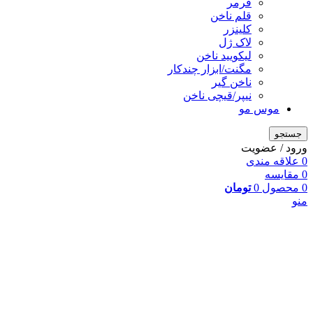
فرمر
قلم ناخن
کلینزر
لاک ژل
لیکوييد ناخن
مگنت/ابزار چندکار
ناخن گیر
نیپر/قیچی ناخن
موس مو
جستجو
ورود / عضویت
0
علاقه مندی
0
مقایسه
0
محصول
0
تومان
منو