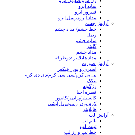
ژل ابرو/صابون ابرو
سایه ابرو
فیبروز ابرو
مداد ابرو/ ریمل ابرو
آرایش چشم
خط چشم/ مداد چشم
ریمل
سایه چشم
گلیتر
مداد چشم
مداد هایلایتر /دوطرفه
آرایش صورت
اسپری و پودر فیکس
بی بی کرم/سی سی کرم/دی دی کرم
پنکک
رژگونه
قطره احیا
کانسیلر/پرایمر/کانتور
کرم پودر و موس آرایشی
هایلایتر
آرایش لب
بالم لب
تینت لب
خط لب و رژ لب