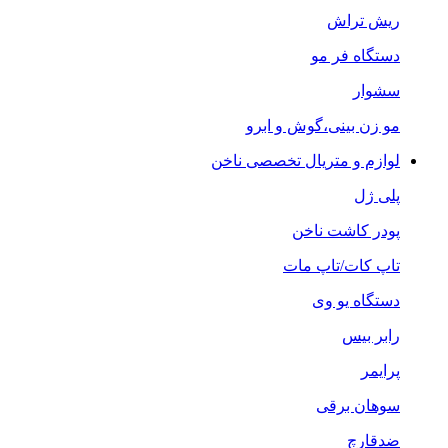
ریش تراش
دستگاه فر مو
سشوار
مو زن بینی،گوش و ابرو
لوازم و متریال تخصصی ناخن
پلی ژل
پودر کاشت ناخن
تاپ کات/تاپ مات
دستگاه یو وی
رابر بیس
پرایمر
سوهان برقی
ضدقارچ