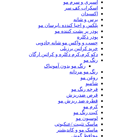
اسپری و سرم مو
اسکراب کف سر
اکسیدان
برس و شانه
پلکس و احیا کندده ،ابرسان مو
پودر پر پشت کننده مو
پودر دکلره
چسب و واکس مو شانه جادویی
خرید کراتین برزیلی
دکو کرم،کرم دکلره و کراتین ارگان
رنگ مو
رنگ مو بدون آمونیاک
رنگ مو مردانه
روغن مو
شامپو
فرچه رنگ مو
قرص ضدریزش
قطره ضد ریزش مو
کرم مو
کیت رنگ مو
لوسیون مو
ماسک تثبیت /عنکبوتی
ماسک مو و کاندیشنر
محافظ گوش