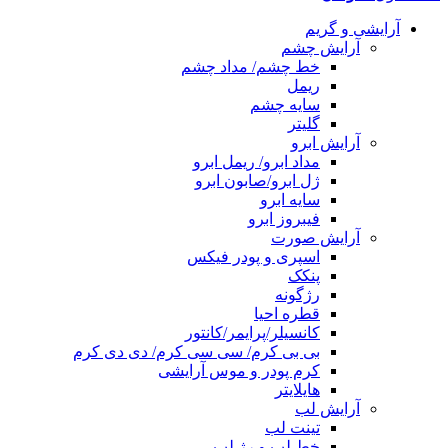
آرایشی و گریم
آرایش چشم
خط چشم/ مداد چشم
ریمل
سایه چشم
گلیتر
آرایش ابرو
مداد ابرو/ ریمل ابرو
ژل ابرو/صابون ابرو
سایه ابرو
فیبروز ابرو
آرایش صورت
اسپری و پودر فیکس
پنکک
رژگونه
قطره احیا
کانسیلر/پرایمر/کانتور
بی بی کرم/ سی سی کرم/ دی دی کرم
کرم پودر و موس آرایشی
هایلایتر
آرایش لب
تینت لب
خط لب و رژ لب