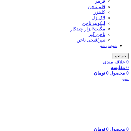
فرمر
قلم ناخن
کلینزر
لاک ژل
لیکوييد ناخن
مگنت/ابزار چندکار
ناخن گیر
نیپر/قیچی ناخن
موس مو
جستجو
0
علاقه مندی
0
مقایسه
0
محصول
0
تومان
منو
0
محصول
0
تومان