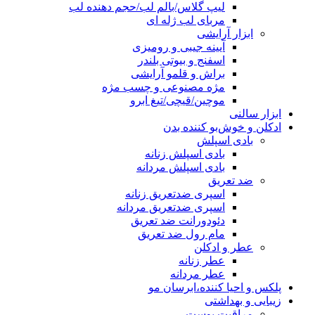
لیپ گلاس/بالم لب/حجم دهنده لب
مربای لب ژله ای
ابزار آرایشی
آیینه جیبی و رومیزی
اسفنج و بیوتی بلندر
براش و قلمو آرایشی
مژه مصنوعی و چسب مژه
موچین/قیچی/تیغ ابرو
ابزار سالنی
ادکلن و خوش‌بو کننده بدن
بادی اسپلش
بادی اسپلش زنانه
بادی اسپلش مردانه
ضد تعریق
اسپری ضدتعریق زنانه
اسپری ضدتعریق مردانه
دئودورانت ضد تعریق
مام رول ضد تعریق
عطر و ادکلن
عطر زنانه
عطر مردانه
پلکس و احیا کننده،ابرسان مو
زیبایی و بهداشتی
مراقبت پوست