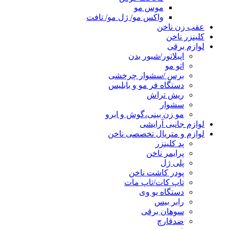
موس مو
واکس مو/ ژل مو/ تافت
عقب زن ناخن
کلینزر ناخن
لوازم برقی
اپیلاتور/شیور بدن
اتو مو
برس /سشوار چرخشی
دستگاه فر مو و بابلیس
ریش تراش
سشوار
مو زن بینی،گوش و ابرو
لوازم جانبی آرایشی
لوازم و متریال تخصصی ناخن
پد کلینزر
پرایمر ناخن
پلی ژل
پودر کاشت ناخن
تاپ کات/تاپ مات
دستگاه یو وی
رابر بیس
سوهان برقی
ضدقارچ