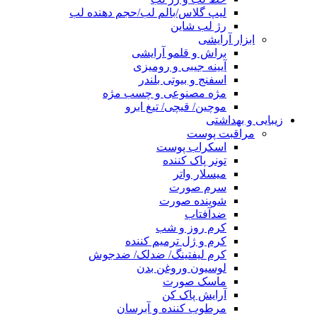
لیپ گلاس/بالم لب/حجم دهنده لب
رژ لب شاین
ابزار آرایشی
براش و قلمو آرایشی
آیینه جیبی و رومیزی
اسفنج و بیوتی بلندر
مژه مصنوعی و چسب مژه
موچین/ قیچی/ تیغ ابرو
زیبایی و بهداشتی
مراقبت پوست
اسکراب پوست
تونر پاک کننده
میسلار واتر
سرم صورت
شوینده صورت
ضدآفتاب
کرم روز و شب
کرم و ژل ترمیم کننده
کرم لیفتینگ/ ضدلک/ ضدجوش
لوسیون وروغن بدن
ماسک صورت
آرایش پاک کن
مرطوب کننده و آبرسان