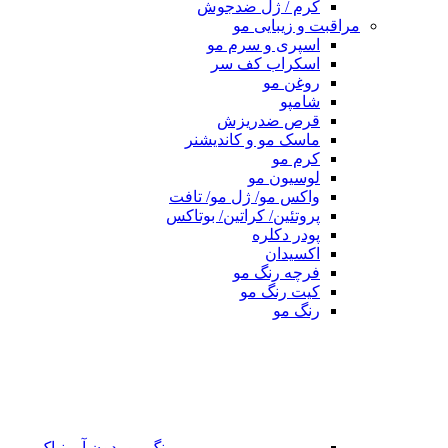
کرم / ژل ضدجوش
مراقبت و زیبایی مو
اسپری و سرم مو
اسکراب کف سر
روغن مو
شامپو
قرص ضدریزش
ماسک مو و کاندیشنر
کرم مو
لوسیون مو
واکس مو/ ژل مو/ تافت
پروتئین/ کراتین/ بوتاکس
پودر دکلره
اکسیدان
فرچه رنگ مو
کیت رنگ مو
رنگ مو
رنگ مو بدون آمونیاک