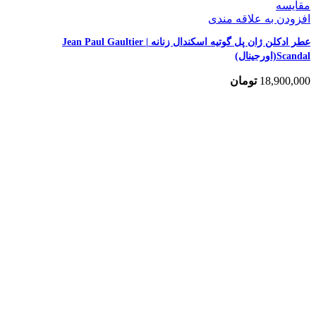
مقایسه
افزودن به علاقه مندی
عطر ادکلن ژان پل گوتیه اسکندال زنانه | Jean Paul Gaultier
Scandal(اورجینال)
18,900,000
تومان