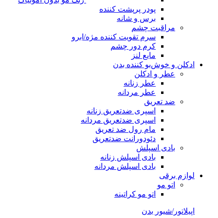
پودر پرپشت کننده
برس و شانه
مراقبت چشم
سرم تقویت کننده مژه/ابرو
کرم دور چشم
مایع لنز
ادکلن و خوش‌بو کننده بدن
عطر و ادکلن
عطر زنانه
عطر مردانه
ضد تعریق
اسپری ضدتعریق زنانه
اسپری ضدتعریق مردانه
مام رول ضد تعریق
دئودورانت ضدتعریق
بادی اسپلش
بادی اسپلش زنانه
بادی اسپلش مردانه
لوازم برقی
اتو مو
اتو مو کراتینه
اپیلاتور/شیور بدن