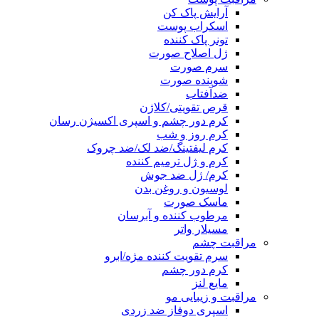
آرایش پاک کن
اسکراب پوست
تونر پاک کننده
ژل اصلاح صورت
سرم صورت
شوینده صورت
ضدآفتاب
قرص تقویتی/کلاژن
کرم دور چشم و اسپری اکسیژن رسان
کرم روز و شب
کرم لیفتینگ/ضد لک/ضد چروک
کرم و ژل ترمیم کننده
کرم/ ژل ضد جوش
لوسیون و روغن بدن
ماسک صورت
مرطوب کننده و آبرسان
مسیلار واتر
مراقبت چشم
سرم تقویت کننده مژه/ابرو
کرم دور چشم
مایع لنز
مراقبت و زیبایی مو
اسپری دوفاز ضد زردی