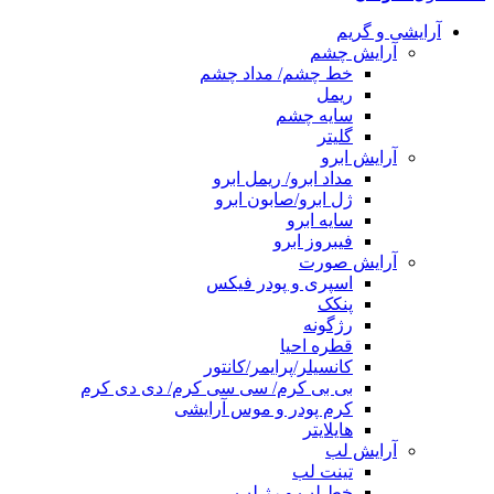
آرایشی و گریم
آرایش چشم
خط چشم/ مداد چشم
ریمل
سایه چشم
گلیتر
آرایش ابرو
مداد ابرو/ ریمل ابرو
ژل ابرو/صابون ابرو
سایه ابرو
فیبروز ابرو
آرایش صورت
اسپری و پودر فیکس
پنکک
رژگونه
قطره احیا
کانسیلر/پرایمر/کانتور
بی بی کرم/ سی سی کرم/ دی دی کرم
کرم پودر و موس آرایشی
هایلایتر
آرایش لب
تینت لب
خط لب و رژ لب