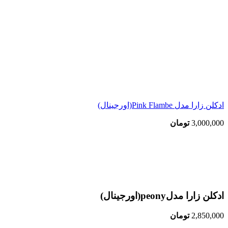
ادکلن زارا مدل Pink Flambe(اورجینال)
3,000,000
تومان
اتمام موجودی
بزرگنمایی تصویر
ادکلن زارا مدلpeony(اورجینال)
2,850,000
تومان