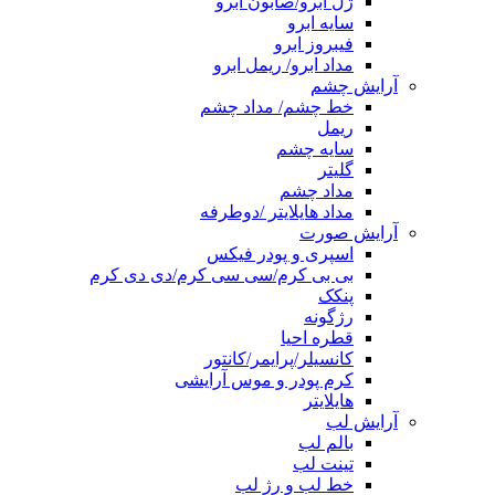
ژل ابرو/صابون ابرو
سایه ابرو
فیبروز ابرو
مداد ابرو/ ریمل ابرو
آرایش چشم
خط چشم/ مداد چشم
ریمل
سایه چشم
گلیتر
مداد چشم
مداد هایلایتر /دوطرفه
آرایش صورت
اسپری و پودر فیکس
بی بی کرم/سی سی کرم/دی دی کرم
پنکک
رژگونه
قطره احیا
کانسیلر/پرایمر/کانتور
کرم پودر و موس آرایشی
هایلایتر
آرایش لب
بالم لب
تینت لب
خط لب و رژ لب