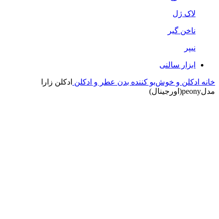
لاک ژل
ناخن گیر
نیپر
ابزار سالنی
خانه
ادکلن و خوش‌بو کننده بدن
عطر و ادکلن
ادکلن زارا
مدلpeony(اورجینال)