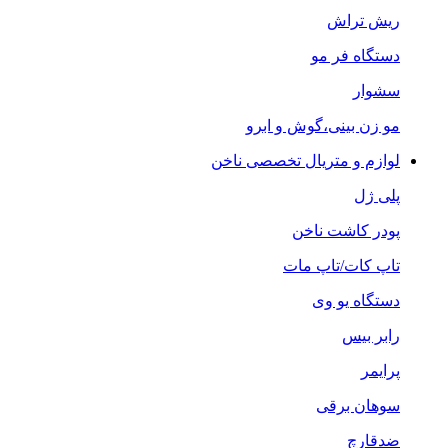
ریش تراش
دستگاه فر مو
سشوار
مو زن بینی،گوش و ابرو
لوازم و متریال تخصصی ناخن
پلی ژل
پودر کاشت ناخن
تاپ کات/تاپ مات
دستگاه یو وی
رابر بیس
پرایمر
سوهان برقی
ضدقارچ