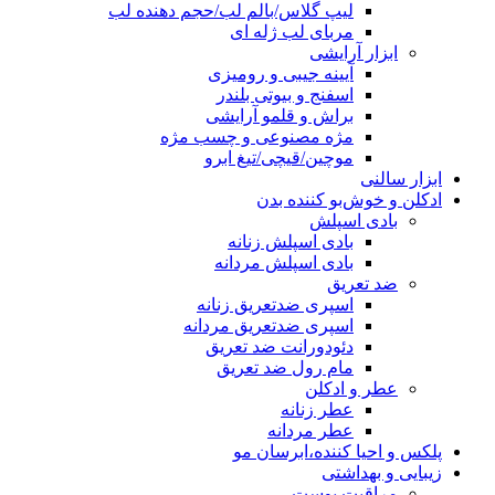
لیپ گلاس/بالم لب/حجم دهنده لب
مربای لب ژله ای
ابزار آرایشی
آیینه جیبی و رومیزی
اسفنج و بیوتی بلندر
براش و قلمو آرایشی
مژه مصنوعی و چسب مژه
موچین/قیچی/تیغ ابرو
ابزار سالنی
ادکلن و خوش‌بو کننده بدن
بادی اسپلش
بادی اسپلش زنانه
بادی اسپلش مردانه
ضد تعریق
اسپری ضدتعریق زنانه
اسپری ضدتعریق مردانه
دئودورانت ضد تعریق
مام رول ضد تعریق
عطر و ادکلن
عطر زنانه
عطر مردانه
پلکس و احیا کننده،ابرسان مو
زیبایی و بهداشتی
مراقبت پوست