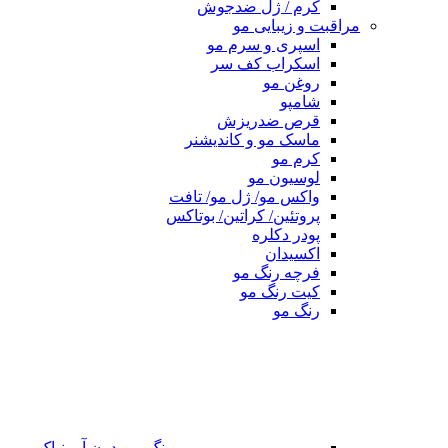
کرم / ژل ضدجوش
مراقبت و زیبایی مو
اسپری و سرم مو
اسکراب کف سر
روغن مو
شامپو
قرص ضدریزش
ماسک مو و کاندیشنر
کرم مو
لوسیون مو
واکس مو/ ژل مو/ تافت
پروتئین/ کراتین/ بوتاکس
پودر دکلره
اکسیدان
فرچه رنگ مو
کیت رنگ مو
رنگ مو
رنگ مو بدون آمونیاک