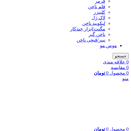
فرمر
قلم ناخن
کلینزر
لاک ژل
لیکوييد ناخن
مگنت/ابزار چندکار
ناخن گیر
نیپر/قیچی ناخن
موس مو
جستجو
0
علاقه مندی
0
مقایسه
0
محصول
0
تومان
منو
0
محصول
0
تومان