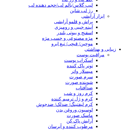
لیپ گلاس/بالم لب/حجم دهنده لب
رژ لب شاین
ابزار آرایشی
براش و قلمو آرایشی
آیینه جیبی و رومیزی
اسفنج و بیوتی بلندر
مژه مصنوعی و چسب مژه
موچین/ قیچی/ تیغ ابرو
زیبایی و بهداشتی
مراقبت پوست
اسکراب پوست
تونر پاک کننده
میسلار واتر
سرم صورت
شوینده صورت
ضدآفتاب
کرم روز و شب
کرم و ژل ترمیم کننده
کرم لیفتینگ/ ضدلک/ ضدجوش
لوسیون وروغن بدن
ماسک صورت
آرایش پاک کن
مرطوب کننده و آبرسان