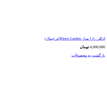
ادکلن زارا مدل Deep Garden(اورجینال)
4,900,000
تومان
بازگشت به محصولات