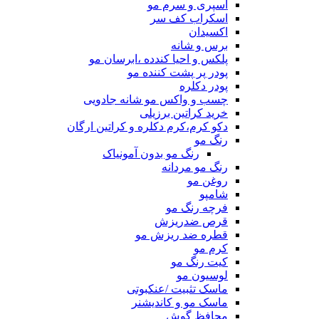
اسپری و سرم مو
اسکراب کف سر
اکسیدان
برس و شانه
پلکس و احیا کندده ،ابرسان مو
پودر پر پشت کننده مو
پودر دکلره
چسب و واکس مو شانه جادویی
خرید کراتین برزیلی
دکو کرم،کرم دکلره و کراتین ارگان
رنگ مو
رنگ مو بدون آمونیاک
رنگ مو مردانه
روغن مو
شامپو
فرچه رنگ مو
قرص ضدریزش
قطره ضد ریزش مو
کرم مو
کیت رنگ مو
لوسیون مو
ماسک تثبیت /عنکبوتی
ماسک مو و کاندیشنر
محافظ گوش