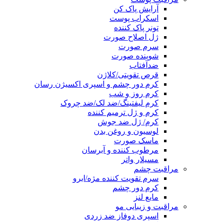
آرایش پاک کن
اسکراب پوست
تونر پاک کننده
ژل اصلاح صورت
سرم صورت
شوینده صورت
ضدآفتاب
قرص تقویتی/کلاژن
کرم دور چشم و اسپری اکسیژن رسان
کرم روز و شب
کرم لیفتینگ/ضد لک/ضد چروک
کرم و ژل ترمیم کننده
کرم/ ژل ضد جوش
لوسیون و روغن بدن
ماسک صورت
مرطوب کننده و آبرسان
مسیلار واتر
مراقبت چشم
سرم تقویت کننده مژه/ابرو
کرم دور چشم
مایع لنز
مراقبت و زیبایی مو
اسپری دوفاز ضد زردی