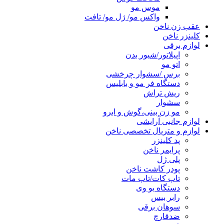
موس مو
واکس مو/ ژل مو/ تافت
عقب زن ناخن
کلینزر ناخن
لوازم برقی
اپیلاتور/شیور بدن
اتو مو
برس /سشوار چرخشی
دستگاه فر مو و بابلیس
ریش تراش
سشوار
مو زن بینی،گوش و ابرو
لوازم جانبی آرایشی
لوازم و متریال تخصصی ناخن
پد کلینزر
پرایمر ناخن
پلی ژل
پودر کاشت ناخن
تاپ کات/تاپ مات
دستگاه یو وی
رابر بیس
سوهان برقی
ضدقارچ