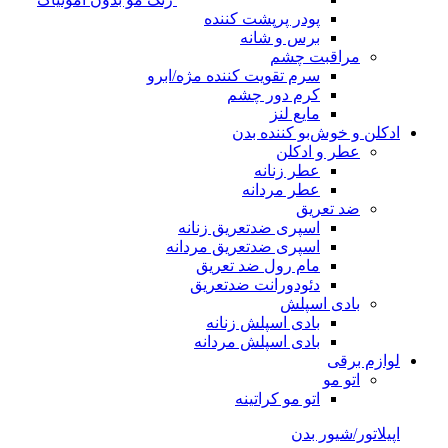
پودر پرپشت کننده
برس و شانه
مراقبت چشم
سرم تقویت کننده مژه/ابرو
کرم دور چشم
مایع لنز
ادکلن و خوش‌بو کننده بدن
عطر و ادکلن
عطر زنانه
عطر مردانه
ضد تعریق
اسپری ضدتعریق زنانه
اسپری ضدتعریق مردانه
مام رول ضد تعریق
دئودورانت ضدتعریق
بادی اسپلش
بادی اسپلش زنانه
بادی اسپلش مردانه
لوازم برقی
اتو مو
اتو مو کراتینه
اپیلاتور/شیور بدن