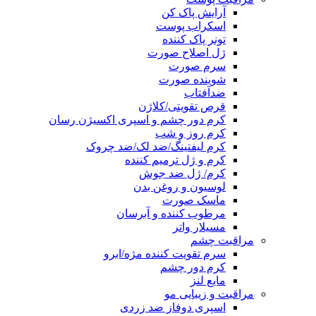
آرایش پاک کن
اسکراب پوست
تونر پاک کننده
ژل اصلاح صورت
سرم صورت
شوینده صورت
ضدآفتاب
قرص تقویتی/کلاژن
کرم دور چشم و اسپری اکسیژن رسان
کرم روز و شب
کرم لیفتینگ/ضد لک/ضد چروک
کرم و ژل ترمیم کننده
کرم/ ژل ضد جوش
لوسیون و روغن بدن
ماسک صورت
مرطوب کننده و آبرسان
مسیلار واتر
مراقبت چشم
سرم تقویت کننده مژه/ابرو
کرم دور چشم
مایع لنز
مراقبت و زیبایی مو
اسپری دوفاز ضد زردی