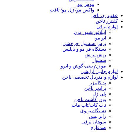
موس مو
واکس مو/ ژل مو/ تافت
عقب زن ناخن
کلینزر ناخن
لوازم برقی
اپیلاتور/شیور بدن
اتو مو
برس /سشوار چرخشی
دستگاه فر مو و بابلیس
ریش تراش
سشوار
مو زن بینی،گوش و ابرو
لوازم جانبی آرایشی
لوازم و متریال تخصصی ناخن
پد کلینزر
پرایمر ناخن
پلی ژل
پودر کاشت ناخن
تاپ کات/تاپ مات
دستگاه یو وی
رابر بیس
سوهان برقی
ضدقارچ