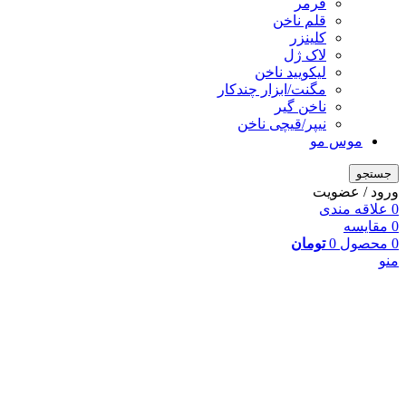
فرمر
قلم ناخن
کلینزر
لاک ژل
لیکوييد ناخن
مگنت/ابزار چندکار
ناخن گیر
نیپر/قیچی ناخن
موس مو
جستجو
ورود / عضویت
0
علاقه مندی
0
مقایسه
0
محصول
0
تومان
منو