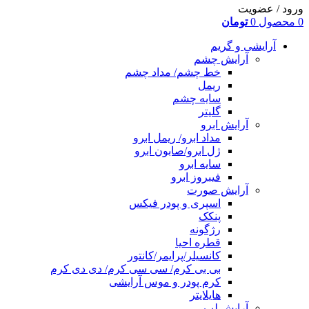
ورود / عضویت
0
محصول
0
تومان
آرایشی و گریم
آرایش چشم
خط چشم/ مداد چشم
ریمل
سایه چشم
گلیتر
آرایش ابرو
مداد ابرو/ ریمل ابرو
ژل ابرو/صابون ابرو
سایه ابرو
فیبروز ابرو
آرایش صورت
اسپری و پودر فیکس
پنکک
رژگونه
قطره احیا
کانسیلر/پرایمر/کانتور
بی بی کرم/ سی سی کرم/ دی دی کرم
کرم پودر و موس آرایشی
هایلایتر
آرایش لب