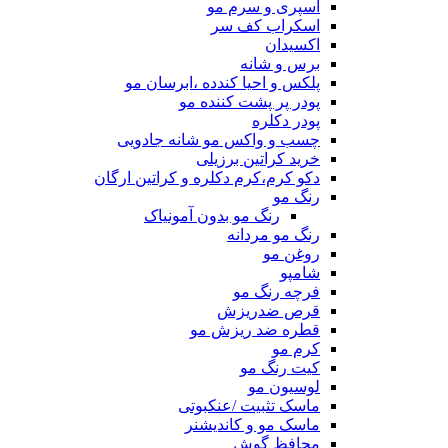
اسپری و سرم مو
اسکراب کف سر
اکسیدان
برس و شانه
پلکس و احیا کندده ،ابرسان مو
پودر پر پشت کننده مو
پودر دکلره
چسب و واکس مو شانه جادویی
خرید کراتین برزیلی
دکو کرم،کرم دکلره و کراتین ارگان
رنگ مو
رنگ مو بدون آمونیاک
رنگ مو مردانه
روغن مو
شامپو
فرچه رنگ مو
قرص ضدریزش
قطره ضد ریزش مو
کرم مو
کیت رنگ مو
لوسیون مو
ماسک تثبیت /عنکبوتی
ماسک مو و کاندیشنر
محافظ گوش