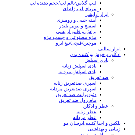
لیپ گلاس/بالم لب/حجم دهنده لب
مربای لب ژله ای
ابزار آرایشی
آیینه جیبی و رومیزی
اسفنج و بیوتی بلندر
براش و قلمو آرایشی
مژه مصنوعی و چسب مژه
موچین/قیچی/تیغ ابرو
ابزار سالنی
ادکلن و خوش‌بو کننده بدن
بادی اسپلش
بادی اسپلش زنانه
بادی اسپلش مردانه
ضد تعریق
اسپری ضدتعریق زنانه
اسپری ضدتعریق مردانه
دئودورانت ضد تعریق
مام رول ضد تعریق
عطر و ادکلن
عطر زنانه
عطر مردانه
پلکس و احیا کننده،ابرسان مو
زیبایی و بهداشتی
مراقبت پوست