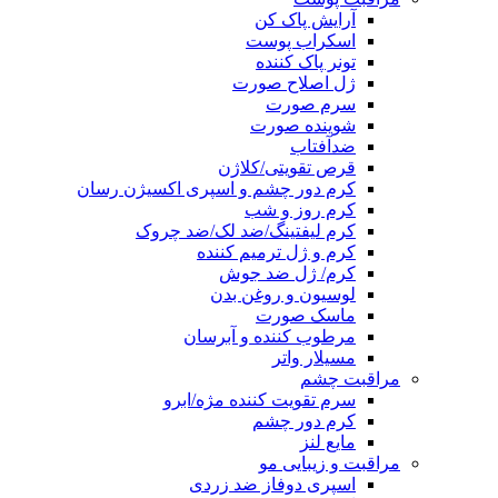
آرایش پاک کن
اسکراب پوست
تونر پاک کننده
ژل اصلاح صورت
سرم صورت
شوینده صورت
ضدآفتاب
قرص تقویتی/کلاژن
کرم دور چشم و اسپری اکسیژن رسان
کرم روز و شب
کرم لیفتینگ/ضد لک/ضد چروک
کرم و ژل ترمیم کننده
کرم/ ژل ضد جوش
لوسیون و روغن بدن
ماسک صورت
مرطوب کننده و آبرسان
مسیلار واتر
مراقبت چشم
سرم تقویت کننده مژه/ابرو
کرم دور چشم
مایع لنز
مراقبت و زیبایی مو
اسپری دوفاز ضد زردی