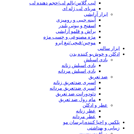
لیپ گلاس/بالم لب/حجم دهنده لب
مربای لب ژله ای
ابزار آرایشی
آیینه جیبی و رومیزی
اسفنج و بیوتی بلندر
براش و قلمو آرایشی
مژه مصنوعی و چسب مژه
موچین/قیچی/تیغ ابرو
ابزار سالنی
ادکلن و خوش‌بو کننده بدن
بادی اسپلش
بادی اسپلش زنانه
بادی اسپلش مردانه
ضد تعریق
اسپری ضدتعریق زنانه
اسپری ضدتعریق مردانه
دئودورانت ضد تعریق
مام رول ضد تعریق
عطر و ادکلن
عطر زنانه
عطر مردانه
پلکس و احیا کننده،ابرسان مو
زیبایی و بهداشتی
مراقبت پوست