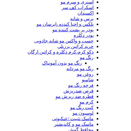
اسپری و سرم مو
اسکراب کف سر
اکسیدان
برس و شانه
پلکس و احیا کندده ،ابرسان مو
پودر پر پشت کننده مو
پودر دکلره
چسب و واکس مو شانه جادویی
خرید کراتین برزیلی
دکو کرم،کرم دکلره و کراتین ارگان
رنگ مو
رنگ مو بدون آمونیاک
رنگ مو مردانه
روغن مو
شامپو
فرچه رنگ مو
قرص ضدریزش
قطره ضد ریزش مو
کرم مو
کیت رنگ مو
لوسیون مو
ماسک تثبیت /عنکبوتی
ماسک مو و کاندیشنر
محافظ گوش