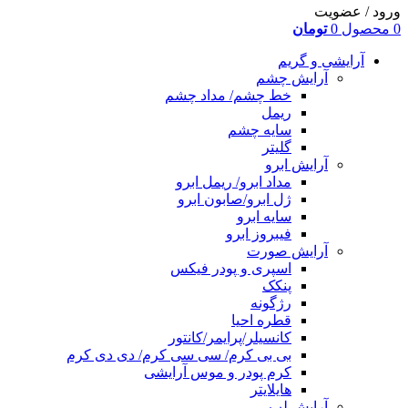
ورود / عضویت
0
محصول
0
تومان
آرایشی و گریم
آرایش چشم
خط چشم/ مداد چشم
ریمل
سایه چشم
گلیتر
آرایش ابرو
مداد ابرو/ ریمل ابرو
ژل ابرو/صابون ابرو
سایه ابرو
فیبروز ابرو
آرایش صورت
اسپری و پودر فیکس
پنکک
رژگونه
قطره احیا
کانسیلر/پرایمر/کانتور
بی بی کرم/ سی سی کرم/ دی دی کرم
کرم پودر و موس آرایشی
هایلایتر
آرایش لب