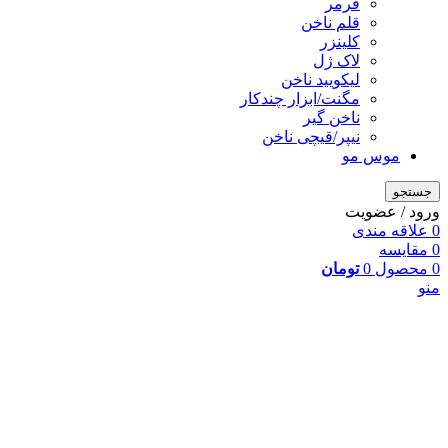
فرمر
قلم ناخن
کلینزر
لاک ژل
لیکوييد ناخن
مگنت/ابزار چندکار
ناخن گیر
نیپر/قیچی ناخن
موس مو
جستجو
ورود / عضویت
0
علاقه مندی
0
مقایسه
0
محصول
0
تومان
منو