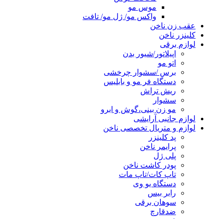
موس مو
واکس مو/ ژل مو/ تافت
عقب زن ناخن
کلینزر ناخن
لوازم برقی
اپیلاتور/شیور بدن
اتو مو
برس /سشوار چرخشی
دستگاه فر مو و بابلیس
ریش تراش
سشوار
مو زن بینی،گوش و ابرو
لوازم جانبی آرایشی
لوازم و متریال تخصصی ناخن
پد کلینزر
پرایمر ناخن
پلی ژل
پودر کاشت ناخن
تاپ کات/تاپ مات
دستگاه یو وی
رابر بیس
سوهان برقی
ضدقارچ