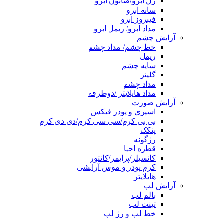
ژل ابرو/صابون ابرو
سایه ابرو
فیبروز ابرو
مداد ابرو/ ریمل ابرو
آرایش چشم
خط چشم/ مداد چشم
ریمل
سایه چشم
گلیتر
مداد چشم
مداد هایلایتر /دوطرفه
آرایش صورت
اسپری و پودر فیکس
بی بی کرم/سی سی کرم/دی دی کرم
پنکک
رژگونه
قطره احیا
کانسیلر/پرایمر/کانتور
کرم پودر و موس آرایشی
هایلایتر
آرایش لب
بالم لب
تینت لب
خط لب و رژ لب