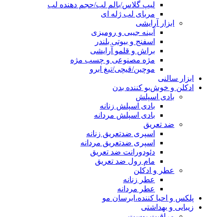
لیپ گلاس/بالم لب/حجم دهنده لب
مربای لب ژله ای
ابزار آرایشی
آیینه جیبی و رومیزی
اسفنج و بیوتی بلندر
براش و قلمو آرایشی
مژه مصنوعی و چسب مژه
موچین/قیچی/تیغ ابرو
ابزار سالنی
ادکلن و خوش‌بو کننده بدن
بادی اسپلش
بادی اسپلش زنانه
بادی اسپلش مردانه
ضد تعریق
اسپری ضدتعریق زنانه
اسپری ضدتعریق مردانه
دئودورانت ضد تعریق
مام رول ضد تعریق
عطر و ادکلن
عطر زنانه
عطر مردانه
پلکس و احیا کننده،ابرسان مو
زیبایی و بهداشتی
مراقبت پوست