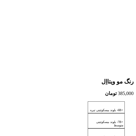
رنگ مو ویتااِل
385,000
تومان
+6B- بلوند بیسکوئیتی تیره
+7B- بلوند بیسکوئیتی
متوسط