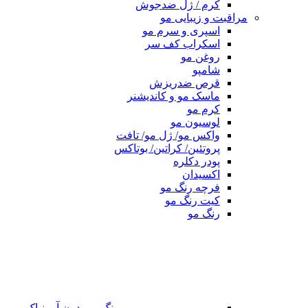
کرم / ژل ضدجوش
مراقبت و زیبایی مو
اسپری و سرم مو
اسکراب کف سر
روغن مو
شامپو
قرص ضدریزش
ماسک مو و کاندیشنر
کرم مو
لوسیون مو
واکس مو/ ژل مو/ تافت
پروتئین/ کراتین/ بوتاکس
پودر دکلره
اکسیدان
فرچه رنگ مو
کیت رنگ مو
رنگ مو
رنگ مو بدون آمونیاک