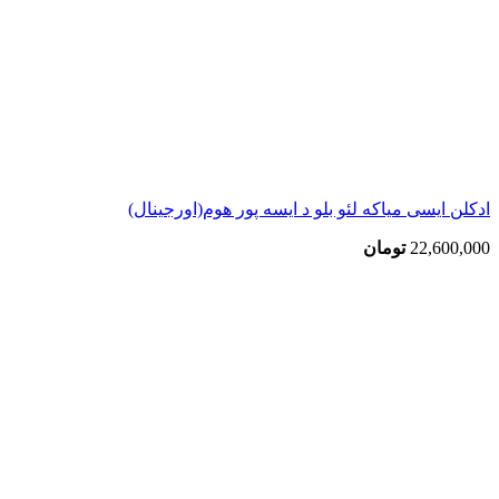
ادکلن ایسی میاکه لئو بلو د ایسه پور هوم(اورجینال)
22,600,000
تومان