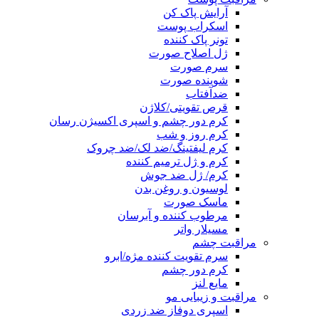
آرایش پاک کن
اسکراب پوست
تونر پاک کننده
ژل اصلاح صورت
سرم صورت
شوینده صورت
ضدآفتاب
قرص تقویتی/کلاژن
کرم دور چشم و اسپری اکسیژن رسان
کرم روز و شب
کرم لیفتینگ/ضد لک/ضد چروک
کرم و ژل ترمیم کننده
کرم/ ژل ضد جوش
لوسیون و روغن بدن
ماسک صورت
مرطوب کننده و آبرسان
مسیلار واتر
مراقبت چشم
سرم تقویت کننده مژه/ابرو
کرم دور چشم
مایع لنز
مراقبت و زیبایی مو
اسپری دوفاز ضد زردی