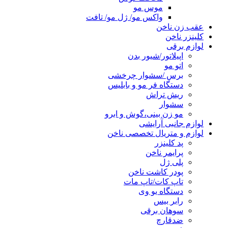
موس مو
واکس مو/ ژل مو/ تافت
عقب زن ناخن
کلینزر ناخن
لوازم برقی
اپیلاتور/شیور بدن
اتو مو
برس /سشوار چرخشی
دستگاه فر مو و بابلیس
ریش تراش
سشوار
مو زن بینی،گوش و ابرو
لوازم جانبی آرایشی
لوازم و متریال تخصصی ناخن
پد کلینزر
پرایمر ناخن
پلی ژل
پودر کاشت ناخن
تاپ کات/تاپ مات
دستگاه یو وی
رابر بیس
سوهان برقی
ضدقارچ