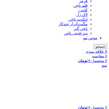
فرمر
قلم ناخن
کلینزر
لاک ژل
لیکوييد ناخن
مگنت/ابزار چندکار
ناخن گیر
نیپر/قیچی ناخن
موس مو
جستجو
0
علاقه مندی
0
مقایسه
0
محصول
0
تومان
منو
0
محصول
0
تومان