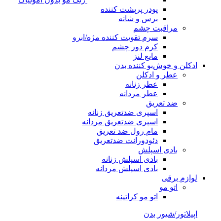
پودر پرپشت کننده
برس و شانه
مراقبت چشم
سرم تقویت کننده مژه/ابرو
کرم دور چشم
مایع لنز
ادکلن و خوش‌بو کننده بدن
عطر و ادکلن
عطر زنانه
عطر مردانه
ضد تعریق
اسپری ضدتعریق زنانه
اسپری ضدتعریق مردانه
مام رول ضد تعریق
دئودورانت ضدتعریق
بادی اسپلش
بادی اسپلش زنانه
بادی اسپلش مردانه
لوازم برقی
اتو مو
اتو مو کراتینه
اپیلاتور/شیور بدن