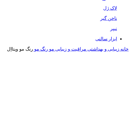
لاک ژل
ناخن گیر
نیپر
ابزار سالنی
خانه
زیبایی و بهداشتی
مراقبت و زیبایی مو
رنگ مو
رنگ مو ویتااِل