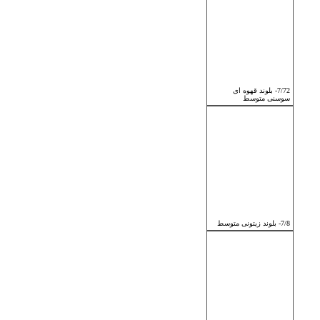
7/72- بلوند قهوه ای
سوسنی متوسط
7/8- بلوند زیتونی متوسط