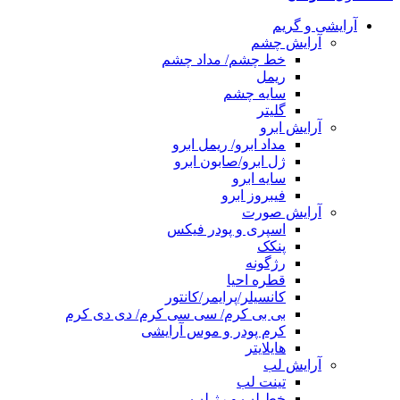
آرایشی و گریم
آرایش چشم
خط چشم/ مداد چشم
ریمل
سایه چشم
گلیتر
آرایش ابرو
مداد ابرو/ ریمل ابرو
ژل ابرو/صابون ابرو
سایه ابرو
فیبروز ابرو
آرایش صورت
اسپری و پودر فیکس
پنکک
رژگونه
قطره احیا
کانسیلر/پرایمر/کانتور
بی بی کرم/ سی سی کرم/ دی دی کرم
کرم پودر و موس آرایشی
هایلایتر
آرایش لب
تینت لب
خط لب و رژ لب