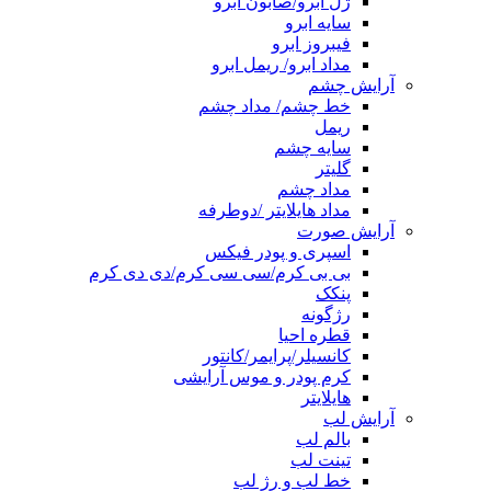
ژل ابرو/صابون ابرو
سایه ابرو
فیبروز ابرو
مداد ابرو/ ریمل ابرو
آرایش چشم
خط چشم/ مداد چشم
ریمل
سایه چشم
گلیتر
مداد چشم
مداد هایلایتر /دوطرفه
آرایش صورت
اسپری و پودر فیکس
بی بی کرم/سی سی کرم/دی دی کرم
پنکک
رژگونه
قطره احیا
کانسیلر/پرایمر/کانتور
کرم پودر و موس آرایشی
هایلایتر
آرایش لب
بالم لب
تینت لب
خط لب و رژ لب