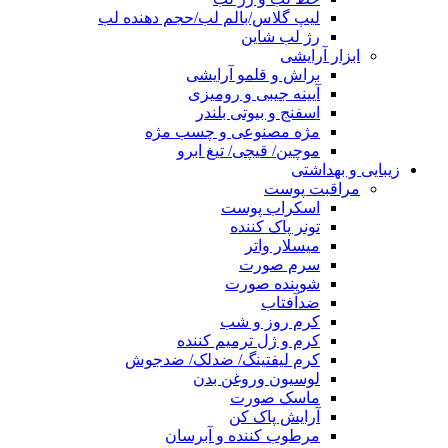
لیپ گلاس/بالم لب/حجم دهنده لب
رژ لب شاین
ابزار آرایشی
براش و قلمو آرایشی
آیینه جیبی و رومیزی
اسفنج و بیوتی بلندر
مژه مصنوعی و چسب مژه
موچین/ قیچی/ تیغ ابرو
زیبایی و بهداشتی
مراقبت پوست
اسکراب پوست
تونر پاک کننده
میسلار واتر
سرم صورت
شوینده صورت
ضدآفتاب
کرم روز و شب
کرم و ژل ترمیم کننده
کرم لیفتینگ/ ضدلک/ ضدجوش
لوسیون وروغن بدن
ماسک صورت
آرایش پاک کن
مرطوب کننده و آبرسان