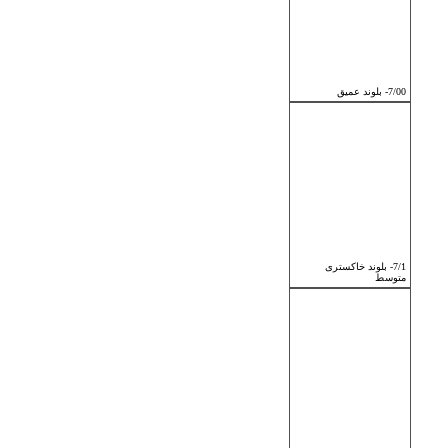
7/00- بلوند عمیق
7/1- بلوند خاکستری
متوسط