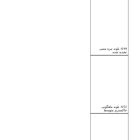
6/44- بلوند تیره مسی
تشدید شده
6/51- بلوند ماهگونی
خاکستری متوسط