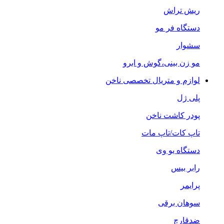
ریش تراش
دستگاه فر مو
سشوار
مو زن بینی،گوش و ابرو
لوازم و متریال تخصصی ناخن
پلی ژل
پودر کاشت ناخن
تاپ کات/تاپ مات
دستگاه یو وی
رابر بیس
پرایمر
سوهان برقی
ضدقارچ