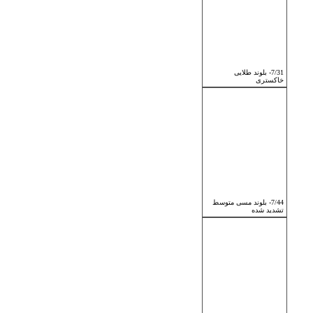
7/31- بلوند طلایی
خاکستری
7/44- بلوند مسی متوسط
تشدید شده