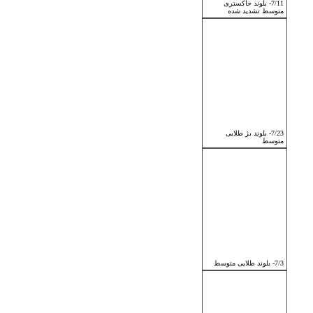
7/11- بلوند خاکستری
متوسط تشدید شده
7/23- بلوند بژ طلایی
متوسط
7/3- بلوند طلایی متوسط