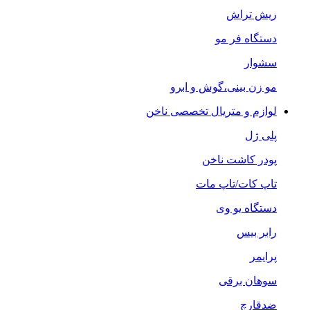
ریش تراش
دستگاه فر مو
سشوار
مو زن بینی،گوش و ابرو
لوازم و متریال تخصصی ناخن
پلی ژل
پودر کاشت ناخن
تاپ کات/تاپ مات
دستگاه یو وی
رابر بیس
پرایمر
سوهان برقی
ضدقارچ