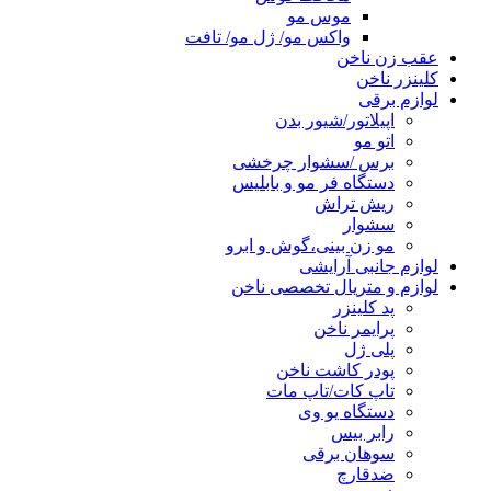
موس مو
واکس مو/ ژل مو/ تافت
عقب زن ناخن
کلینزر ناخن
لوازم برقی
اپیلاتور/شیور بدن
اتو مو
برس /سشوار چرخشی
دستگاه فر مو و بابلیس
ریش تراش
سشوار
مو زن بینی،گوش و ابرو
لوازم جانبی آرایشی
لوازم و متریال تخصصی ناخن
پد کلینزر
پرایمر ناخن
پلی ژل
پودر کاشت ناخن
تاپ کات/تاپ مات
دستگاه یو وی
رابر بیس
سوهان برقی
ضدقارچ