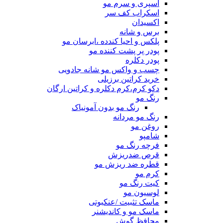
اسپری و سرم مو
اسکراب کف سر
اکسیدان
برس و شانه
پلکس و احیا کندده ،ابرسان مو
پودر پر پشت کننده مو
پودر دکلره
چسب و واکس مو شانه جادویی
خرید کراتین برزیلی
دکو کرم،کرم دکلره و کراتین ارگان
رنگ مو
رنگ مو بدون آمونیاک
رنگ مو مردانه
روغن مو
شامپو
فرچه رنگ مو
قرص ضدریزش
قطره ضد ریزش مو
کرم مو
کیت رنگ مو
لوسیون مو
ماسک تثبیت /عنکبوتی
ماسک مو و کاندیشنر
محافظ گوش