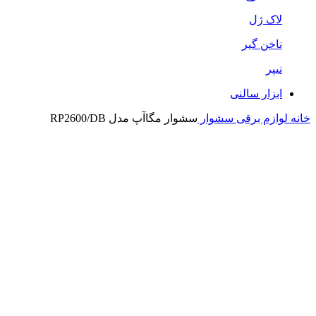
لاک ژل
ناخن گیر
نیپر
ابزار سالنی
خانه
لوازم برقی
سشوار
سشوار مگاآپ مدل RP2600/DB