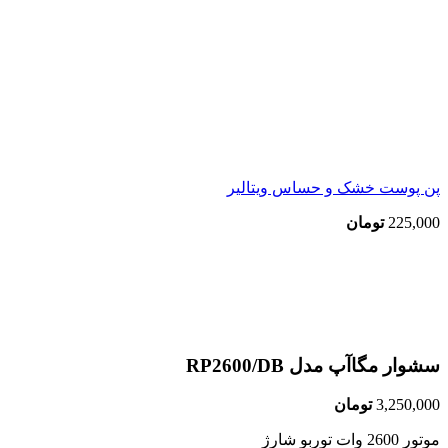
پن پوست خشک و حساس ویتالیر
225,000
تومان
اتمام موجودی
بزرگنمایی تصویر
سشوار مگاآپ مدل RP2600/DB
3,250,000
تومان
موتور 2600 وات توربو شارژ