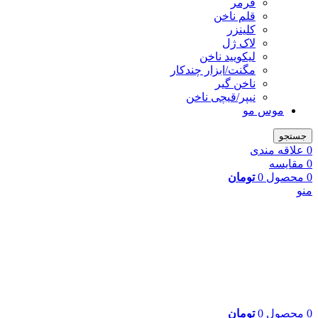
فرمر
قلم ناخن
کلینزر
لاک ژل
لیکوييد ناخن
مگنت/ابزار چندکار
ناخن گیر
نیپر/قیچی ناخن
موس مو
جستجو
0
علاقه مندی
0
مقایسه
0
محصول
0
تومان
منو
0
محصول
0
تومان