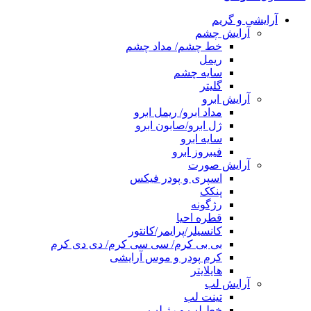
آرایشی و گریم
آرایش چشم
خط چشم/ مداد چشم
ریمل
سایه چشم
گلیتر
آرایش ابرو
مداد ابرو/ ریمل ابرو
ژل ابرو/صابون ابرو
سایه ابرو
فیبروز ابرو
آرایش صورت
اسپری و پودر فیکس
پنکک
رژگونه
قطره احیا
کانسیلر/پرایمر/کانتور
بی بی کرم/ سی سی کرم/ دی دی کرم
کرم پودر و موس آرایشی
هایلایتر
آرایش لب
تینت لب
خط لب و رژ لب