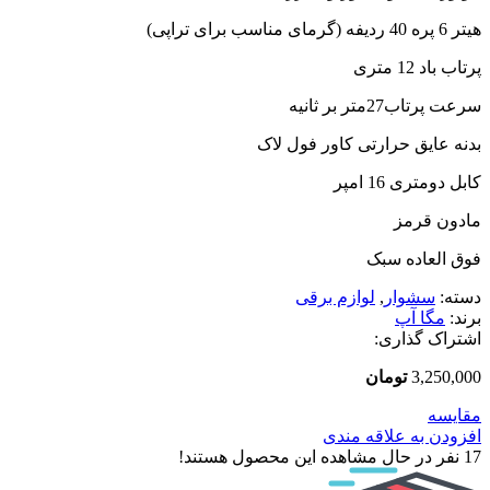
هیتر 6 پره 40 ردیفه (گرمای مناسب برای تراپی)
پرتاب باد 12 متری
سرعت پرتاب27متر بر ثانیه
بدنه عایق حرارتی کاور فول لاک
کابل دومتری 16 امپر
مادون قرمز
فوق العاده سبک
دسته:
سشوار
,
لوازم برقی
برند:
مگا آپ
اشتراک گذاری:
3,250,000
تومان
مقایسه
افزودن به علاقه مندی
17
نفر در حال مشاهده این محصول هستند!