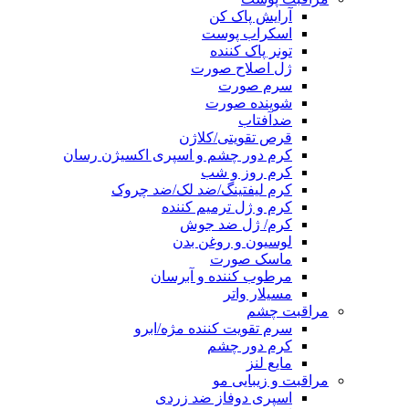
آرایش پاک کن
اسکراب پوست
تونر پاک کننده
ژل اصلاح صورت
سرم صورت
شوینده صورت
ضدآفتاب
قرص تقویتی/کلاژن
کرم دور چشم و اسپری اکسیژن رسان
کرم روز و شب
کرم لیفتینگ/ضد لک/ضد چروک
کرم و ژل ترمیم کننده
کرم/ ژل ضد جوش
لوسیون و روغن بدن
ماسک صورت
مرطوب کننده و آبرسان
مسیلار واتر
مراقبت چشم
سرم تقویت کننده مژه/ابرو
کرم دور چشم
مایع لنز
مراقبت و زیبایی مو
اسپری دوفاز ضد زردی