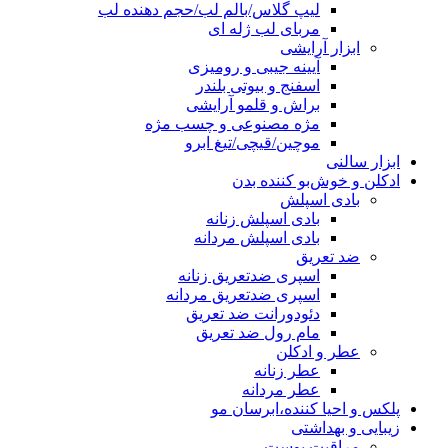
لیپ گلاس/بالم لب/حجم دهنده لب
مربای لب ژله ای
ابزار آرایشی
آیینه جیبی و رومیزی
اسفنج و بیوتی بلندر
براش و قلمو آرایشی
مژه مصنوعی و چسب مژه
موچین/قیچی/تیغ ابرو
ابزار سالنی
ادکلن و خوش‌بو کننده بدن
بادی اسپلش
بادی اسپلش زنانه
بادی اسپلش مردانه
ضد تعریق
اسپری ضدتعریق زنانه
اسپری ضدتعریق مردانه
دئودورانت ضد تعریق
مام رول ضد تعریق
عطر و ادکلن
عطر زنانه
عطر مردانه
پلکس و احیا کننده،ابرسان مو
زیبایی و بهداشتی
مراقبت پوست