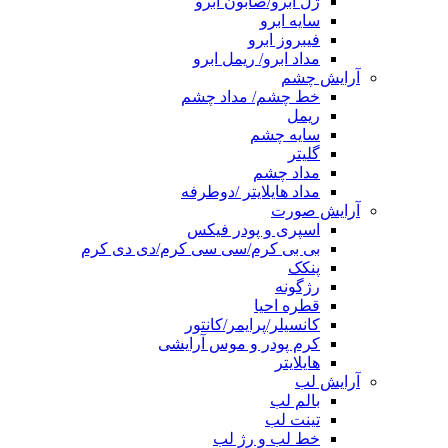
ژل ابرو/صابون ابرو
سایه ابرو
فیبروز ابرو
مداد ابرو/ ریمل ابرو
آرایش چشم
خط چشم/ مداد چشم
ریمل
سایه چشم
گلیتر
مداد چشم
مداد هایلایتر /دوطرفه
آرایش صورت
اسپری و پودر فیکس
بی بی کرم/سی سی کرم/دی دی کرم
پنکک
رژگونه
قطره احیا
کانسیلر/پرایمر/کانتور
کرم پودر و موس آرایشی
هایلایتر
آرایش لب
بالم لب
تینت لب
خط لب و رژ لب