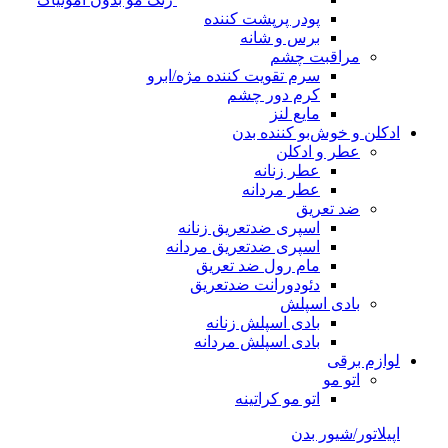
پودر پرپشت کننده
برس و شانه
مراقبت چشم
سرم تقویت کننده مژه/ابرو
کرم دور چشم
مایع لنز
ادکلن و خوش‌بو کننده بدن
عطر و ادکلن
عطر زنانه
عطر مردانه
ضد تعریق
اسپری ضدتعریق زنانه
اسپری ضدتعریق مردانه
مام رول ضد تعریق
دئودورانت ضدتعریق
بادی اسپلش
بادی اسپلش زنانه
بادی اسپلش مردانه
لوازم برقی
اتو مو
اتو مو کراتینه
اپیلاتور/شیور بدن