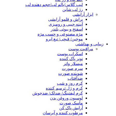
لیپ گلاس/بالم لب/حجم دهنده لب
رژ لب شاین
ابزار آرایشی
براش و قلمو آرایشی
آیینه جیبی و رومیزی
اسفنج و بیوتی بلندر
مژه مصنوعی و چسب مژه
موچین/ قیچی/ تیغ ابرو
زیبایی و بهداشتی
مراقبت پوست
اسکراب پوست
تونر پاک کننده
میسلار واتر
سرم صورت
شوینده صورت
ضدآفتاب
کرم روز و شب
کرم و ژل ترمیم کننده
کرم لیفتینگ/ ضدلک/ ضدجوش
لوسیون وروغن بدن
ماسک صورت
آرایش پاک کن
مرطوب کننده و آبرسان