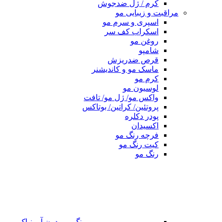
کرم / ژل ضدجوش
مراقبت و زیبایی مو
اسپری و سرم مو
اسکراب کف سر
روغن مو
شامپو
قرص ضدریزش
ماسک مو و کاندیشنر
کرم مو
لوسیون مو
واکس مو/ ژل مو/ تافت
پروتئین/ کراتین/ بوتاکس
پودر دکلره
اکسیدان
فرچه رنگ مو
کیت رنگ مو
رنگ مو
رنگ مو بدون آمونیاک