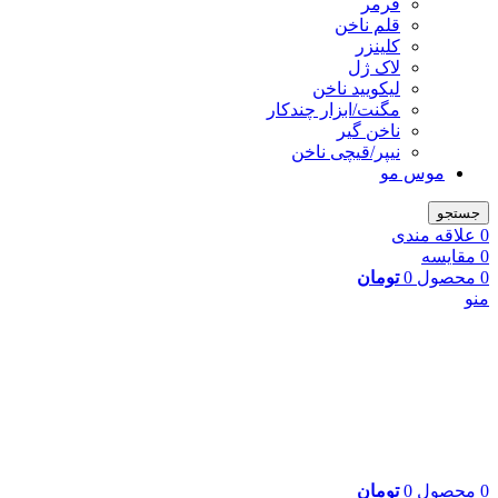
فرمر
قلم ناخن
کلینزر
لاک ژل
لیکوييد ناخن
مگنت/ابزار چندکار
ناخن گیر
نیپر/قیچی ناخن
موس مو
جستجو
0
علاقه مندی
0
مقایسه
0
محصول
0
تومان
منو
0
محصول
0
تومان