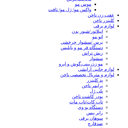
موس مو
واکس مو/ ژل مو/ تافت
عقب زن ناخن
کلینزر ناخن
لوازم برقی
اپیلاتور/شیور بدن
اتو مو
برس /سشوار چرخشی
دستگاه فر مو و بابلیس
ریش تراش
سشوار
مو زن بینی،گوش و ابرو
لوازم جانبی آرایشی
لوازم و متریال تخصصی ناخن
پد کلینزر
پرایمر ناخن
پلی ژل
پودر کاشت ناخن
تاپ کات/تاپ مات
دستگاه یو وی
رابر بیس
سوهان برقی
ضدقارچ