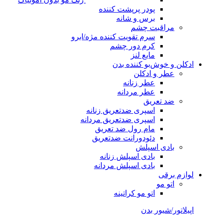
پودر پرپشت کننده
برس و شانه
مراقبت چشم
سرم تقویت کننده مژه/ابرو
کرم دور چشم
مایع لنز
ادکلن و خوش‌بو کننده بدن
عطر و ادکلن
عطر زنانه
عطر مردانه
ضد تعریق
اسپری ضدتعریق زنانه
اسپری ضدتعریق مردانه
مام رول ضد تعریق
دئودورانت ضدتعریق
بادی اسپلش
بادی اسپلش زنانه
بادی اسپلش مردانه
لوازم برقی
اتو مو
اتو مو کراتینه
اپیلاتور/شیور بدن