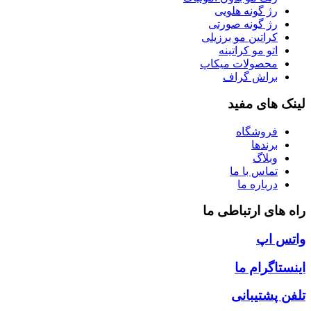
رژ گونه هلویی
رژ گونه صورتی
کراتین مو برزیلی
اتو مو کراتینه
محصولات میکاپ
براش گراف
لینک های مفید
فروشگاه
برندها
وبلاگ
تماس با ما
درباره ما
راه های ارتباطی ما
واتس اپ
اینستاگرام ما
تلفن پشتیبانی