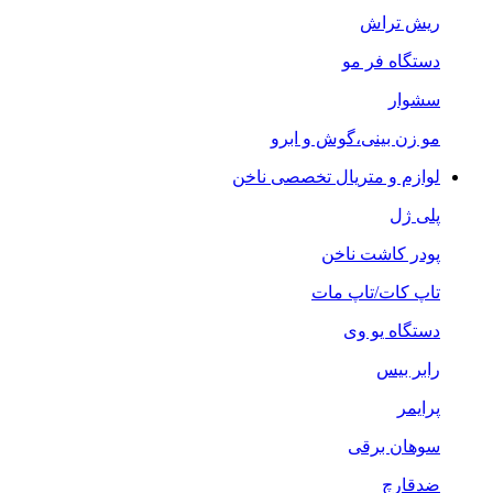
ریش تراش
دستگاه فر مو
سشوار
مو زن بینی،گوش و ابرو
لوازم و متریال تخصصی ناخن
پلی ژل
پودر کاشت ناخن
تاپ کات/تاپ مات
دستگاه یو وی
رابر بیس
پرایمر
سوهان برقی
ضدقارچ