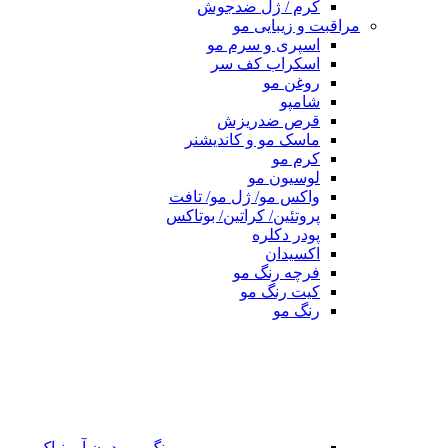
کرم / ژل ضدجوش
مراقبت و زیبایی مو
اسپری و سرم مو
اسکراب کف سر
روغن مو
شامپو
قرص ضدریزش
ماسک مو و کاندیشنر
کرم مو
لوسیون مو
واکس مو/ ژل مو/ تافت
پروتئین/ کراتین/ بوتاکس
پودر دکلره
اکسیدان
فرچه رنگ مو
کیت رنگ مو
رنگ مو
رنگ مو بدون آمونیاک