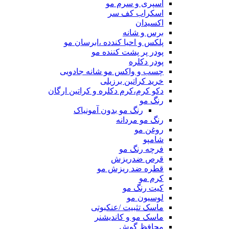
اسپری و سرم مو
اسکراب کف سر
اکسیدان
برس و شانه
پلکس و احیا کندده ،ابرسان مو
پودر پر پشت کننده مو
پودر دکلره
چسب و واکس مو شانه جادویی
خرید کراتین برزیلی
دکو کرم،کرم دکلره و کراتین ارگان
رنگ مو
رنگ مو بدون آمونیاک
رنگ مو مردانه
روغن مو
شامپو
فرچه رنگ مو
قرص ضدریزش
قطره ضد ریزش مو
کرم مو
کیت رنگ مو
لوسیون مو
ماسک تثبیت /عنکبوتی
ماسک مو و کاندیشنر
محافظ گوش