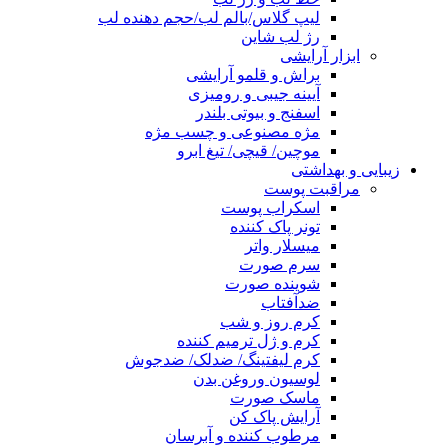
لیپ گلاس/بالم لب/حجم دهنده لب
رژ لب شاین
ابزار آرایشی
براش و قلمو آرایشی
آیینه جیبی و رومیزی
اسفنج و بیوتی بلندر
مژه مصنوعی و چسب مژه
موچین/ قیچی/ تیغ ابرو
زیبایی و بهداشتی
مراقبت پوست
اسکراب پوست
تونر پاک کننده
میسلار واتر
سرم صورت
شوینده صورت
ضدآفتاب
کرم روز و شب
کرم و ژل ترمیم کننده
کرم لیفتینگ/ ضدلک/ ضدجوش
لوسیون وروغن بدن
ماسک صورت
آرایش پاک کن
مرطوب کننده و آبرسان