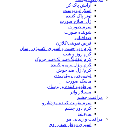
آرایش پاک کن
اسکراب پوست
تونر پاک کننده
ژل اصلاح صورت
سرم صورت
شوینده صورت
ضدآفتاب
قرص تقویتی/کلاژن
کرم دور چشم و اسپری اکسیژن رسان
کرم روز و شب
کرم لیفتینگ/ضد لک/ضد چروک
کرم و ژل ترمیم کننده
کرم/ ژل ضد جوش
لوسیون و روغن بدن
ماسک صورت
مرطوب کننده و آبرسان
مسیلار واتر
مراقبت چشم
سرم تقویت کننده مژه/ابرو
کرم دور چشم
مایع لنز
مراقبت و زیبایی مو
اسپری دوفاز ضد زردی