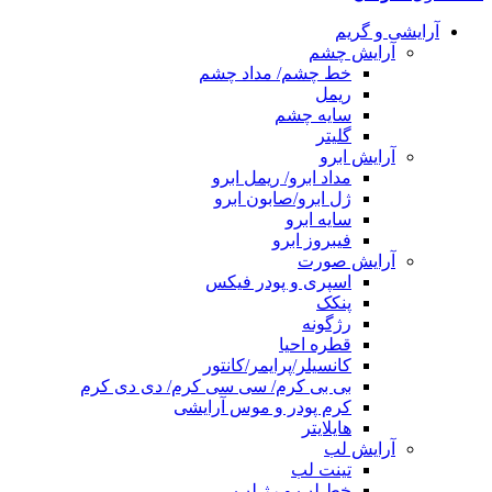
آرایشی و گریم
آرایش چشم
خط چشم/ مداد چشم
ریمل
سایه چشم
گلیتر
آرایش ابرو
مداد ابرو/ ریمل ابرو
ژل ابرو/صابون ابرو
سایه ابرو
فیبروز ابرو
آرایش صورت
اسپری و پودر فیکس
پنکک
رژگونه
قطره احیا
کانسیلر/پرایمر/کانتور
بی بی کرم/ سی سی کرم/ دی دی کرم
کرم پودر و موس آرایشی
هایلایتر
آرایش لب
تینت لب
خط لب و رژ لب