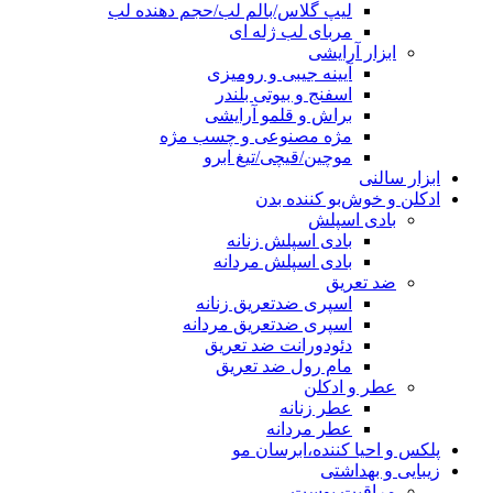
لیپ گلاس/بالم لب/حجم دهنده لب
مربای لب ژله ای
ابزار آرایشی
آیینه جیبی و رومیزی
اسفنج و بیوتی بلندر
براش و قلمو آرایشی
مژه مصنوعی و چسب مژه
موچین/قیچی/تیغ ابرو
ابزار سالنی
ادکلن و خوش‌بو کننده بدن
بادی اسپلش
بادی اسپلش زنانه
بادی اسپلش مردانه
ضد تعریق
اسپری ضدتعریق زنانه
اسپری ضدتعریق مردانه
دئودورانت ضد تعریق
مام رول ضد تعریق
عطر و ادکلن
عطر زنانه
عطر مردانه
پلکس و احیا کننده،ابرسان مو
زیبایی و بهداشتی
مراقبت پوست