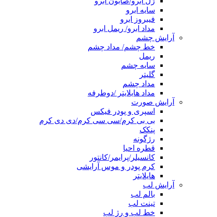
ژل ابرو/صابون ابرو
سایه ابرو
فیبروز ابرو
مداد ابرو/ ریمل ابرو
آرایش چشم
خط چشم/ مداد چشم
ریمل
سایه چشم
گلیتر
مداد چشم
مداد هایلایتر /دوطرفه
آرایش صورت
اسپری و پودر فیکس
بی بی کرم/سی سی کرم/دی دی کرم
پنکک
رژگونه
قطره احیا
کانسیلر/پرایمر/کانتور
کرم پودر و موس آرایشی
هایلایتر
آرایش لب
بالم لب
تینت لب
خط لب و رژ لب