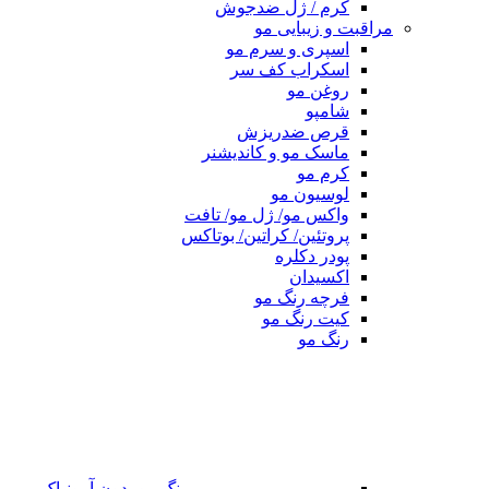
کرم / ژل ضدجوش
مراقبت و زیبایی مو
اسپری و سرم مو
اسکراب کف سر
روغن مو
شامپو
قرص ضدریزش
ماسک مو و کاندیشنر
کرم مو
لوسیون مو
واکس مو/ ژل مو/ تافت
پروتئین/ کراتین/ بوتاکس
پودر دکلره
اکسیدان
فرچه رنگ مو
کیت رنگ مو
رنگ مو
رنگ مو بدون آمونیاک