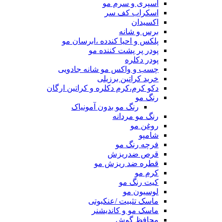
اسپری و سرم مو
اسکراب کف سر
اکسیدان
برس و شانه
پلکس و احیا کندده ،ابرسان مو
پودر پر پشت کننده مو
پودر دکلره
چسب و واکس مو شانه جادویی
خرید کراتین برزیلی
دکو کرم،کرم دکلره و کراتین ارگان
رنگ مو
رنگ مو بدون آمونیاک
رنگ مو مردانه
روغن مو
شامپو
فرچه رنگ مو
قرص ضدریزش
قطره ضد ریزش مو
کرم مو
کیت رنگ مو
لوسیون مو
ماسک تثبیت /عنکبوتی
ماسک مو و کاندیشنر
محافظ گوش