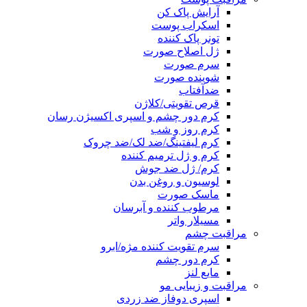
آرایش پاک کن
اسکراب پوست
تونر پاک کننده
ژل اصلاح صورت
سرم صورت
شوینده صورت
ضدآفتاب
قرص تقویتی/کلاژن
کرم دور چشم و اسپری اکسیژن رسان
کرم روز و شب
کرم لیفتینگ/ضد لک/ضد چروک
کرم و ژل ترمیم کننده
کرم/ ژل ضد جوش
لوسیون و روغن بدن
ماسک صورت
مرطوب کننده و آبرسان
مسیلار واتر
مراقبت چشم
سرم تقویت کننده مژه/ابرو
کرم دور چشم
مایع لنز
مراقبت و زیبایی مو
اسپری دوفاز ضد زردی