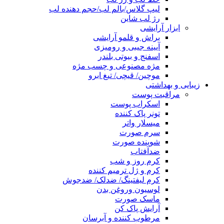
لیپ گلاس/بالم لب/حجم دهنده لب
رژ لب شاین
ابزار آرایشی
براش و قلمو آرایشی
آیینه جیبی و رومیزی
اسفنج و بیوتی بلندر
مژه مصنوعی و چسب مژه
موچین/ قیچی/ تیغ ابرو
زیبایی و بهداشتی
مراقبت پوست
اسکراب پوست
تونر پاک کننده
میسلار واتر
سرم صورت
شوینده صورت
ضدآفتاب
کرم روز و شب
کرم و ژل ترمیم کننده
کرم لیفتینگ/ ضدلک/ ضدجوش
لوسیون وروغن بدن
ماسک صورت
آرایش پاک کن
مرطوب کننده و آبرسان