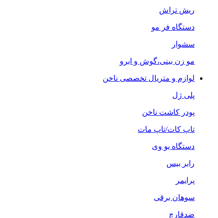
ریش تراش
دستگاه فر مو
سشوار
مو زن بینی،گوش و ابرو
لوازم و متریال تخصصی ناخن
پلی ژل
پودر کاشت ناخن
تاپ کات/تاپ مات
دستگاه یو وی
رابر بیس
پرایمر
سوهان برقی
ضدقارچ