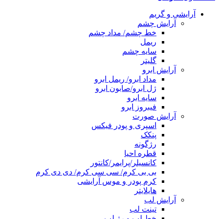
آرایشی و گریم
آرایش چشم
خط چشم/ مداد چشم
ریمل
سایه چشم
گلیتر
آرایش ابرو
مداد ابرو/ ریمل ابرو
ژل ابرو/صابون ابرو
سایه ابرو
فیبروز ابرو
آرایش صورت
اسپری و پودر فیکس
پنکک
رژگونه
قطره احیا
کانسیلر/پرایمر/کانتور
بی بی کرم/ سی سی کرم/ دی دی کرم
کرم پودر و موس آرایشی
هایلایتر
آرایش لب
تینت لب
خط لب و رژ لب