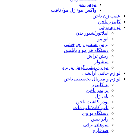
موس مو
واکس مو/ ژل مو/ تافت
عقب زن ناخن
کلینزر ناخن
لوازم برقی
اپیلاتور/شیور بدن
اتو مو
برس /سشوار چرخشی
دستگاه فر مو و بابلیس
ریش تراش
سشوار
مو زن بینی،گوش و ابرو
لوازم جانبی آرایشی
لوازم و متریال تخصصی ناخن
پد کلینزر
پرایمر ناخن
پلی ژل
پودر کاشت ناخن
تاپ کات/تاپ مات
دستگاه یو وی
رابر بیس
سوهان برقی
ضدقارچ