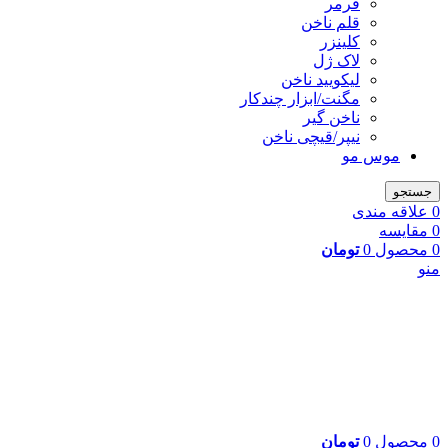
فرمر
قلم ناخن
کلینزر
لاک ژل
لیکوييد ناخن
مگنت/ابزار چندکار
ناخن گیر
نیپر/قیچی ناخن
موس مو
جستجو
0
علاقه مندی
0
مقایسه
0
محصول
0
تومان
منو
0
محصول
0
تومان