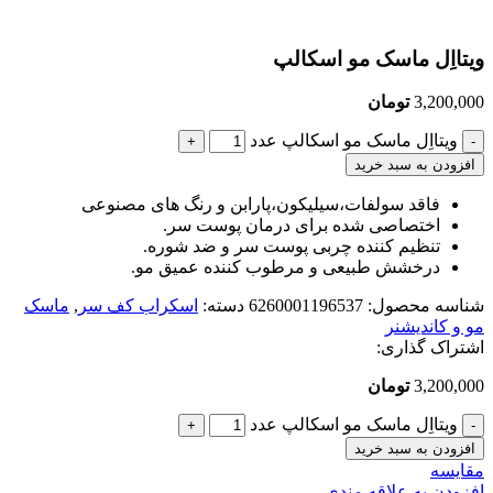
بزرگنمایی تصویر
ویتااِل ماسک مو اسکالپ
3,200,000
تومان
ویتااِل ماسک مو اسکالپ عدد
افزودن به سبد خرید
فاقد سولفات،سیلیکون،پارابن و رنگ های مصنوعی
اختصاصی شده برای درمان پوست سر.
تنظیم کننده چربی پوست سر و ضد شوره.
درخشش طبیعی و مرطوب کننده عمیق مو.
شناسه محصول:
6260001196537
دسته:
اسکراب کف سر
,
ماسک
مو و کاندیشنر
اشتراک گذاری:
3,200,000
تومان
ویتااِل ماسک مو اسکالپ عدد
افزودن به سبد خرید
مقایسه
افزودن به علاقه مندی