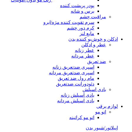
پودر پرپشت کننده
برس و شانه
مراقبت چشم
سرم تقویت کننده مژه/ابرو
کرم دور چشم
مایع لنز
ادکلن و خوش‌بو کننده بدن
عطر و ادکلن
عطر زنانه
عطر مردانه
ضد تعریق
اسپری ضدتعریق زنانه
اسپری ضدتعریق مردانه
مام رول ضد تعریق
دئودورانت ضدتعریق
بادی اسپلش
بادی اسپلش زنانه
بادی اسپلش مردانه
لوازم برقی
اتو مو
اتو مو کراتینه
اپیلاتور/شیور بدن