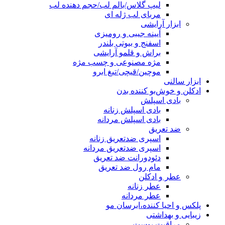
لیپ گلاس/بالم لب/حجم دهنده لب
مربای لب ژله ای
ابزار آرایشی
آیینه جیبی و رومیزی
اسفنج و بیوتی بلندر
براش و قلمو آرایشی
مژه مصنوعی و چسب مژه
موچین/قیچی/تیغ ابرو
ابزار سالنی
ادکلن و خوش‌بو کننده بدن
بادی اسپلش
بادی اسپلش زنانه
بادی اسپلش مردانه
ضد تعریق
اسپری ضدتعریق زنانه
اسپری ضدتعریق مردانه
دئودورانت ضد تعریق
مام رول ضد تعریق
عطر و ادکلن
عطر زنانه
عطر مردانه
پلکس و احیا کننده،ابرسان مو
زیبایی و بهداشتی
مراقبت پوست