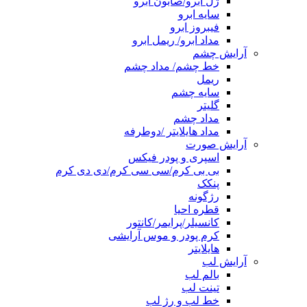
ژل ابرو/صابون ابرو
سایه ابرو
فیبروز ابرو
مداد ابرو/ ریمل ابرو
آرایش چشم
خط چشم/ مداد چشم
ریمل
سایه چشم
گلیتر
مداد چشم
مداد هایلایتر /دوطرفه
آرایش صورت
اسپری و پودر فیکس
بی بی کرم/سی سی کرم/دی دی کرم
پنکک
رژگونه
قطره احیا
کانسیلر/پرایمر/کانتور
کرم پودر و موس آرایشی
هایلایتر
آرایش لب
بالم لب
تینت لب
خط لب و رژ لب