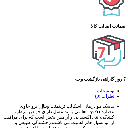
ضمانت اصالت کالا
7 روز گارانتی بازگشت وجه
توضیحات
نظرات (0)
ماسک مو درمانی اسکالپ تریتمنت ویتااِل پرو حاوی
عصارهhoney-Eco می باشد عسل دارای خواص مرطوب
کنندگی،انتی اکسیدانی و آرامش بخش است که برای مراقبت
از مو بسیار حائز اهمیت می باشد.درخشندگی طبیعی و
رطوبت عمیقی که به مو ها میدهد باعث ظاهر هر چه بهتر مو