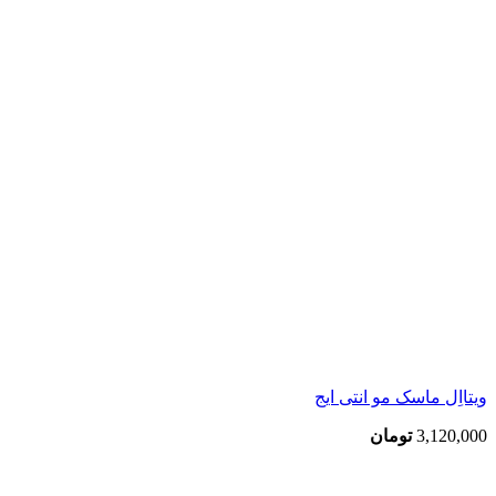
ویتااِل ماسک مو انتی ایج
3,120,000
تومان