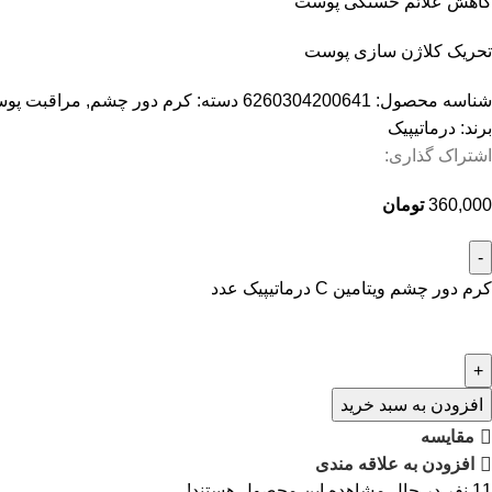
کاهش علائم خستگی پوست
تحریک کلاژن سازی پوست
شناسه محصول:
6260304200641
دسته:
کرم دور چشم
,
مراقبت پو
برند:
درماتیپیک
اشتراک گذاری:
360,000
تومان
کرم دور چشم ویتامین C درماتیپیک عدد
افزودن به سبد خرید
مقایسه
افزودن به علاقه مندی
11
نفر در حال مشاهده این محصول هستند!