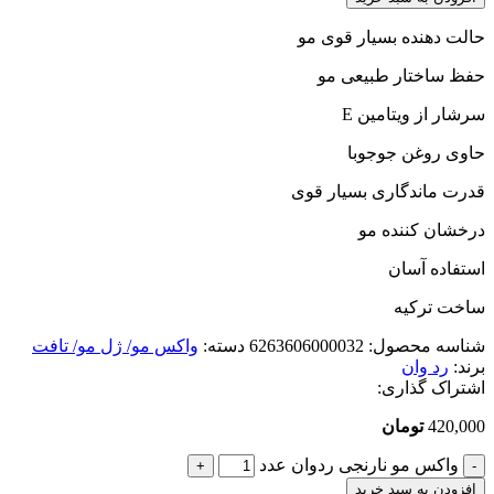
حالت دهنده بسیار قوی مو
حفظ ساختار طبیعی مو
سرشار از ویتامین E
حاوی روغن جوجوبا
قدرت ماندگاری بسیار قوی
درخشان کننده مو
استفاده آسان
ساخت ترکیه
شناسه محصول:
6263606000032
دسته:
واکس مو/ ژل مو/ تافت
برند:
رد وان
اشتراک گذاری:
420,000
تومان
واکس مو نارنجی ردوان عدد
افزودن به سبد خرید