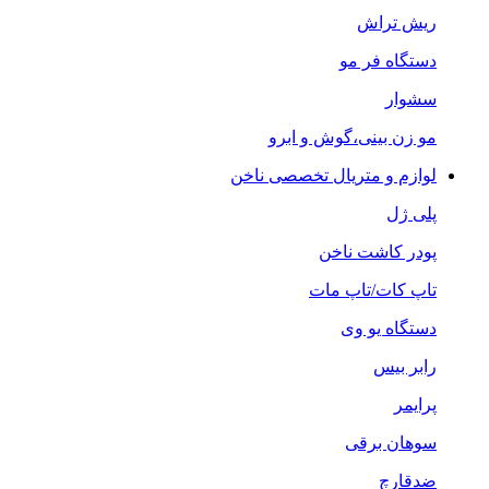
ریش تراش
دستگاه فر مو
سشوار
مو زن بینی،گوش و ابرو
لوازم و متریال تخصصی ناخن
پلی ژل
پودر کاشت ناخن
تاپ کات/تاپ مات
دستگاه یو وی
رابر بیس
پرایمر
سوهان برقی
ضدقارچ