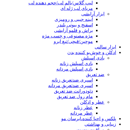
لیپ گلاس/بالم لب/حجم دهنده لب
مربای لب ژله ای
ابزار آرایشی
آیینه جیبی و رومیزی
اسفنج و بیوتی بلندر
براش و قلمو آرایشی
مژه مصنوعی و چسب مژه
موچین/قیچی/تیغ ابرو
ابزار سالنی
ادکلن و خوش‌بو کننده بدن
بادی اسپلش
بادی اسپلش زنانه
بادی اسپلش مردانه
ضد تعریق
اسپری ضدتعریق زنانه
اسپری ضدتعریق مردانه
دئودورانت ضد تعریق
مام رول ضد تعریق
عطر و ادکلن
عطر زنانه
عطر مردانه
پلکس و احیا کننده،ابرسان مو
زیبایی و بهداشتی
مراقبت پوست