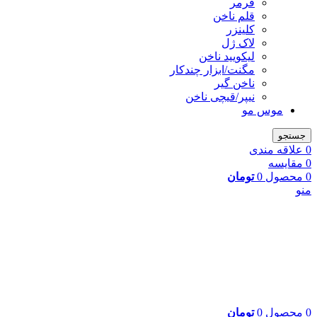
فرمر
قلم ناخن
کلینزر
لاک ژل
لیکوييد ناخن
مگنت/ابزار چندکار
ناخن گیر
نیپر/قیچی ناخن
موس مو
جستجو
0
علاقه مندی
0
مقایسه
0
محصول
0
تومان
منو
0
محصول
0
تومان