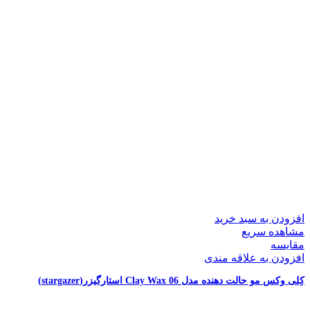
افزودن به سبد خرید
مشاهده سریع
مقایسه
افزودن به علاقه مندی
کِلی وکس مو حالت دهنده مدل 06 Clay Wax استارگیزر(stargazer)