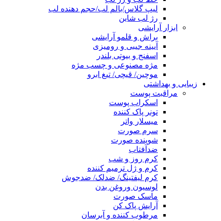
لیپ گلاس/بالم لب/حجم دهنده لب
رژ لب شاین
ابزار آرایشی
براش و قلمو آرایشی
آیینه جیبی و رومیزی
اسفنج و بیوتی بلندر
مژه مصنوعی و چسب مژه
موچین/ قیچی/ تیغ ابرو
زیبایی و بهداشتی
مراقبت پوست
اسکراب پوست
تونر پاک کننده
میسلار واتر
سرم صورت
شوینده صورت
ضدآفتاب
کرم روز و شب
کرم و ژل ترمیم کننده
کرم لیفتینگ/ ضدلک/ ضدجوش
لوسیون وروغن بدن
ماسک صورت
آرایش پاک کن
مرطوب کننده و آبرسان