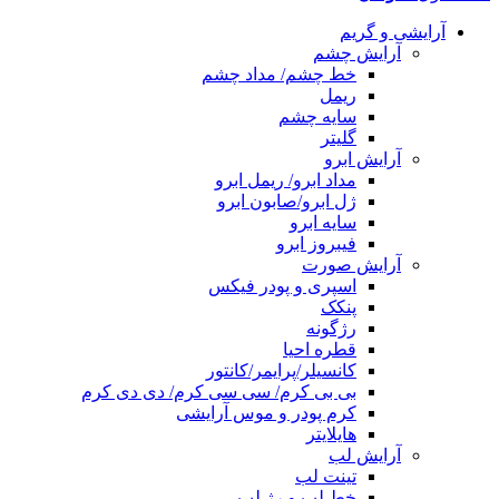
آرایشی و گریم
آرایش چشم
خط چشم/ مداد چشم
ریمل
سایه چشم
گلیتر
آرایش ابرو
مداد ابرو/ ریمل ابرو
ژل ابرو/صابون ابرو
سایه ابرو
فیبروز ابرو
آرایش صورت
اسپری و پودر فیکس
پنکک
رژگونه
قطره احیا
کانسیلر/پرایمر/کانتور
بی بی کرم/ سی سی کرم/ دی دی کرم
کرم پودر و موس آرایشی
هایلایتر
آرایش لب
تینت لب
خط لب و رژ لب