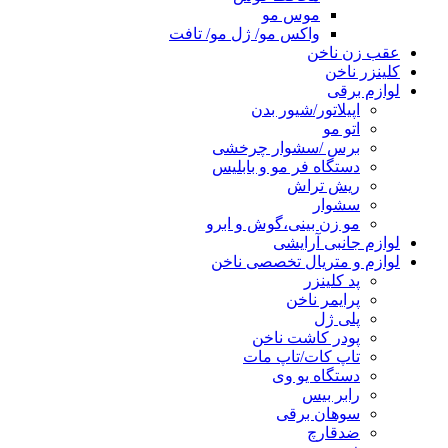
موس مو
واکس مو/ ژل مو/ تافت
عقب زن ناخن
کلینزر ناخن
لوازم برقی
اپیلاتور/شیور بدن
اتو مو
برس /سشوار چرخشی
دستگاه فر مو و بابلیس
ریش تراش
سشوار
مو زن بینی،گوش و ابرو
لوازم جانبی آرایشی
لوازم و متریال تخصصی ناخن
پد کلینزر
پرایمر ناخن
پلی ژل
پودر کاشت ناخن
تاپ کات/تاپ مات
دستگاه یو وی
رابر بیس
سوهان برقی
ضدقارچ