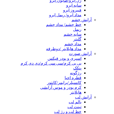
ژل ابرو/صابون ابرو
سایه ابرو
فیبروز ابرو
مداد ابرو/ ریمل ابرو
آرایش چشم
خط چشم/ مداد چشم
ریمل
سایه چشم
گلیتر
مداد چشم
مداد هایلایتر /دوطرفه
آرایش صورت
اسپری و پودر فیکس
بی بی کرم/سی سی کرم/دی دی کرم
پنکک
رژگونه
قطره احیا
کانسیلر/پرایمر/کانتور
کرم پودر و موس آرایشی
هایلایتر
آرایش لب
بالم لب
تینت لب
خط لب و رژ لب