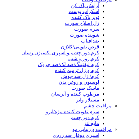
آرایش پاک کن
اسکراب پوست
تونر پاک کننده
ژل اصلاح صورت
سرم صورت
شوینده صورت
ضدآفتاب
قرص تقویتی/کلاژن
کرم دور چشم و اسپری اکسیژن رسان
کرم روز و شب
کرم لیفتینگ/ضد لک/ضد چروک
کرم و ژل ترمیم کننده
کرم/ ژل ضد جوش
لوسیون و روغن بدن
ماسک صورت
مرطوب کننده و آبرسان
مسیلار واتر
مراقبت چشم
سرم تقویت کننده مژه/ابرو
کرم دور چشم
مایع لنز
مراقبت و زیبایی مو
اسپری دوفاز ضد زردی