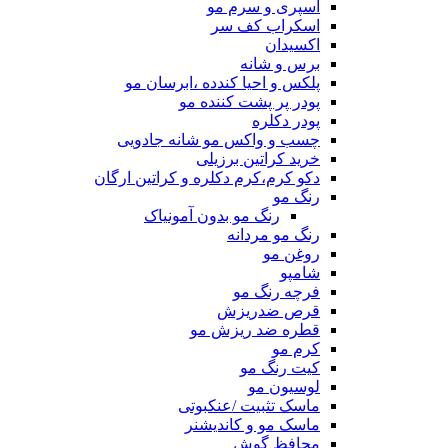
اسپری و سرم مو
اسکراب کف سر
اکسیدان
برس و شانه
پلکس و احیا کندده ،ابرسان مو
پودر پر پشت کننده مو
پودر دکلره
چسب و واکس مو شانه جادویی
خرید کراتین برزیلی
دکو کرم،کرم دکلره و کراتین ارگان
رنگ مو
رنگ مو بدون آمونیاک
رنگ مو مردانه
روغن مو
شامپو
فرچه رنگ مو
قرص ضدریزش
قطره ضد ریزش مو
کرم مو
کیت رنگ مو
لوسیون مو
ماسک تثبیت /عنکبوتی
ماسک مو و کاندیشنر
محافظ گوش