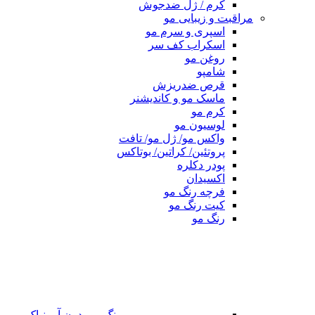
کرم / ژل ضدجوش
مراقبت و زیبایی مو
اسپری و سرم مو
اسکراب کف سر
روغن مو
شامپو
قرص ضدریزش
ماسک مو و کاندیشنر
کرم مو
لوسیون مو
واکس مو/ ژل مو/ تافت
پروتئین/ کراتین/ بوتاکس
پودر دکلره
اکسیدان
فرچه رنگ مو
کیت رنگ مو
رنگ مو
رنگ مو بدون آمونیاک