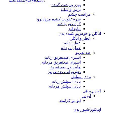
پودر پرپشت کننده
برس و شانه
مراقبت چشم
سرم تقویت کننده مژه/ابرو
کرم دور چشم
مایع لنز
ادکلن و خوش‌بو کننده بدن
عطر و ادکلن
عطر زنانه
عطر مردانه
ضد تعریق
اسپری ضدتعریق زنانه
اسپری ضدتعریق مردانه
مام رول ضد تعریق
دئودورانت ضدتعریق
بادی اسپلش
بادی اسپلش زنانه
بادی اسپلش مردانه
لوازم برقی
اتو مو
اتو مو کراتینه
اپیلاتور/شیور بدن