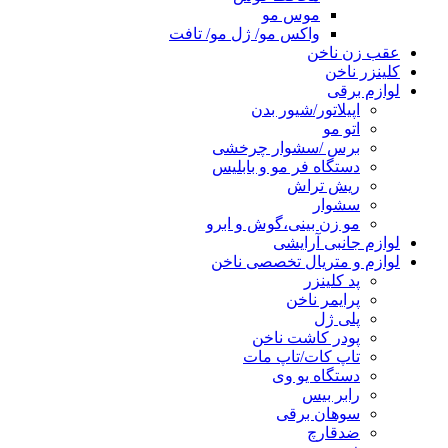
موس مو
واکس مو/ ژل مو/ تافت
عقب زن ناخن
کلینزر ناخن
لوازم برقی
اپیلاتور/شیور بدن
اتو مو
برس /سشوار چرخشی
دستگاه فر مو و بابلیس
ریش تراش
سشوار
مو زن بینی،گوش و ابرو
لوازم جانبی آرایشی
لوازم و متریال تخصصی ناخن
پد کلینزر
پرایمر ناخن
پلی ژل
پودر کاشت ناخن
تاپ کات/تاپ مات
دستگاه یو وی
رابر بیس
سوهان برقی
ضدقارچ