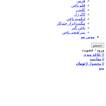
فرمر
قلم ناخن
کلینزر
لاک ژل
لیکوييد ناخن
مگنت/ابزار چندکار
ناخن گیر
نیپر/قیچی ناخن
موس مو
جستجو
ورود / عضویت
0
علاقه مندی
0
مقایسه
0
محصول
0
تومان
منو