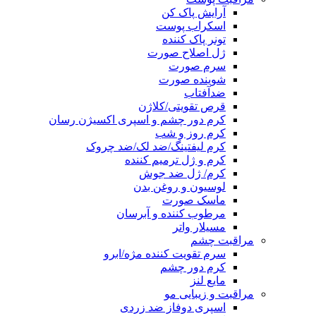
آرایش پاک کن
اسکراب پوست
تونر پاک کننده
ژل اصلاح صورت
سرم صورت
شوینده صورت
ضدآفتاب
قرص تقویتی/کلاژن
کرم دور چشم و اسپری اکسیژن رسان
کرم روز و شب
کرم لیفتینگ/ضد لک/ضد چروک
کرم و ژل ترمیم کننده
کرم/ ژل ضد جوش
لوسیون و روغن بدن
ماسک صورت
مرطوب کننده و آبرسان
مسیلار واتر
مراقبت چشم
سرم تقویت کننده مژه/ابرو
کرم دور چشم
مایع لنز
مراقبت و زیبایی مو
اسپری دوفاز ضد زردی