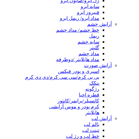
ژل ابرو/صابون ابرو
سایه ابرو
فیبروز ابرو
مداد ابرو/ ریمل ابرو
آرایش چشم
خط چشم/ مداد چشم
ریمل
سایه چشم
گلیتر
مداد چشم
مداد هایلایتر /دوطرفه
آرایش صورت
اسپری و پودر فیکس
بی بی کرم/سی سی کرم/دی دی کرم
پنکک
رژگونه
قطره احیا
کانسیلر/پرایمر/کانتور
کرم پودر و موس آرایشی
هایلایتر
آرایش لب
بالم لب
تینت لب
خط لب و رژ لب