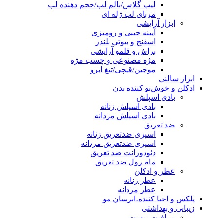
لیپ گلاس/بالم لب/حجم دهنده لب
مربای لب ژله ای
ابزار آرایشی
آیینه جیبی و رومیزی
اسفنج و بیوتی بلندر
براش و قلمو آرایشی
مژه مصنوعی و چسب مژه
موچین/قیچی/تیغ ابرو
ابزار سالنی
ادکلن و خوش‌بو کننده بدن
بادی اسپلش
بادی اسپلش زنانه
بادی اسپلش مردانه
ضد تعریق
اسپری ضدتعریق زنانه
اسپری ضدتعریق مردانه
دئودورانت ضد تعریق
مام رول ضد تعریق
عطر و ادکلن
عطر زنانه
عطر مردانه
پلکس و احیا کننده،ابرسان مو
زیبایی و بهداشتی
مراقبت پوست