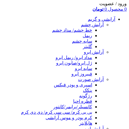
ورود / عضویت
0
محصول
0
تومان
آرایشی و گریم
آرایش چشم
خط چشم/ مداد چشم
ریمل
سایه چشم
گلیتر
آرایش ابرو
مداد ابرو/ ریمل ابرو
ژل ابرو/صابون ابرو
سایه ابرو
فیبروز ابرو
آرایش صورت
اسپری و پودر فیکس
پنکک
رژگونه
قطره احیا
کانسیلر/پرایمر/کانتور
بی بی کرم/ سی سی کرم/ دی دی کرم
کرم پودر و موس آرایشی
هایلایتر
آرایش لب