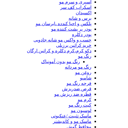
اسپری و سرم مو
اسکراب کف سر
اکسیدان
برس و شانه
پلکس و احیا کندده ،ابرسان مو
پودر پر پشت کننده مو
پودر دکلره
چسب و واکس مو شانه جادویی
خرید کراتین برزیلی
دکو کرم،کرم دکلره و کراتین ارگان
رنگ مو
رنگ مو بدون آمونیاک
رنگ مو مردانه
روغن مو
شامپو
فرچه رنگ مو
قرص ضدریزش
قطره ضد ریزش مو
کرم مو
کیت رنگ مو
لوسیون مو
ماسک تثبیت /عنکبوتی
ماسک مو و کاندیشنر
محافظ گوش