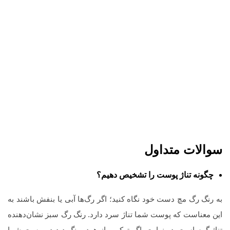
سوالات متداول
چگونه تناژ پوست را تشخیص دهیم؟
به رنگ رگ مچ دست خود نگاه کنید؛ اگر رگ‌ها آبی یا بنفش باشند به
این معناست که پوست شما تناژ سرد دارد. رنگ رگ سبز نشان‌دهنده
تناژ گرم است. در نهایت، اگر ترکیبی از هردو رنگ دیدید، پوست شما