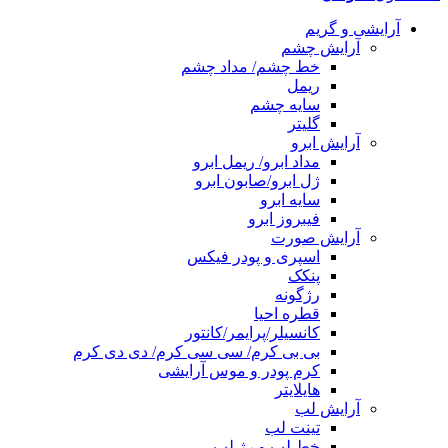
آرایشی و گریم
آرایش چشم
خط چشم/ مداد چشم
ریمل
سایه چشم
گلیتر
آرایش ابرو
مداد ابرو/ ریمل ابرو
ژل ابرو/صابون ابرو
سایه ابرو
فیبروز ابرو
آرایش صورت
اسپری و پودر فیکس
پنکک
رژگونه
قطره احیا
کانسیلر/پرایمر/کانتور
بی بی کرم/ سی سی کرم/ دی دی کرم
کرم پودر و موس آرایشی
هایلایتر
آرایش لب
تینت لب
خط لب و رژ لب