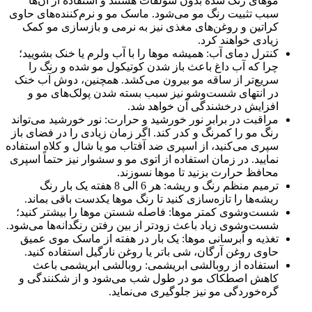
موهای رنگ شده بدون سولفات هستند و استفاده از آن‌ها
سبب تثبیت رنگ مو می‌شود. ماسک مو و نرم‌کننده‌های حاوی
کراتین و روغن‌های مغذی نیز به نرمی و بازسازی مو کمک
زیادی خواهند کرد.
کنترل دمای آب: همیشه موها را با آب ولرم یا خنک بشویید؛
چرا که آب داغ باعث باز شدن کوتیکول مو شده و رنگ را
سریع‌تر از ساقه مو بیرون می‌کشد. همچنین، دوش آب خنک
در انتهای شست‌وشو نیز سبب بسته شدن پولک‌های مو و
افزایش درخشندگی آن خواهد شد.
مراقبت در برابر نور خورشید و حرارت: نور خورشید می‌تواند
رنگ مو را کمرنگ و کدر کند. اگر زمان زیادی را در فضای باز
سپری می‌کنید، از اسپری ضد آفتاب مو یا شال و کلاه استفاده
نمایید. در زمان استفاده از اتوی مو و سشوار نیز حتماً اسپری
محافظ حرارت بزنید تا موها نسوزند.
ترمیم منظم رنگ و ریشه: هر 6 الی 8 هفته یک بار رنگ
ریشه‌ها را تازه‌سازی کنید تا رنگ موها یکدست باقی بماند.
شست‌وشوی کمتر موها: فاصله شستن موها را بیشتر کنید؛
شست‌وشوی زیاد باعث زودتر از بین رفتن رنگدانه‌ها می‌شود.
تغذیه و آبرسانی موها: یک بار در هفته از ماسک موی عمیق
حاوی روغن آرگان، شی باتر یا روغن نارگیل استفاده کنید.
استفاده از روبالشی ابریشمی: روبالشی ابریشمی باعث
کاهش اصطکاک مو در طول شب می‌شود و از شکنندگی و
گره‌خوردگی مو نیز جلوگیری می‌نماید.