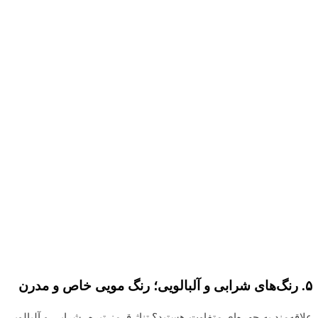
۵
.
رنگ‌های شرابی و آلبالویی؛ رنگ مویی خاص و مدرن
علاقه‌مند به چهره‌ای متفاوت هستید؟ تناژ قرمز تیره، شرابی و آلبالویی