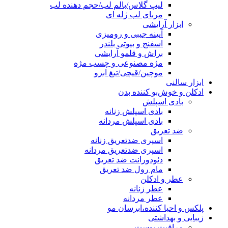
لیپ گلاس/بالم لب/حجم دهنده لب
مربای لب ژله ای
ابزار آرایشی
آیینه جیبی و رومیزی
اسفنج و بیوتی بلندر
براش و قلمو آرایشی
مژه مصنوعی و چسب مژه
موچین/قیچی/تیغ ابرو
ابزار سالنی
ادکلن و خوش‌بو کننده بدن
بادی اسپلش
بادی اسپلش زنانه
بادی اسپلش مردانه
ضد تعریق
اسپری ضدتعریق زنانه
اسپری ضدتعریق مردانه
دئودورانت ضد تعریق
مام رول ضد تعریق
عطر و ادکلن
عطر زنانه
عطر مردانه
پلکس و احیا کننده،ابرسان مو
زیبایی و بهداشتی
مراقبت پوست