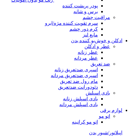
پودر پرپشت کننده
برس و شانه
مراقبت چشم
سرم تقویت کننده مژه/ابرو
کرم دور چشم
مایع لنز
ادکلن و خوش‌بو کننده بدن
عطر و ادکلن
عطر زنانه
عطر مردانه
ضد تعریق
اسپری ضدتعریق زنانه
اسپری ضدتعریق مردانه
مام رول ضد تعریق
دئودورانت ضدتعریق
بادی اسپلش
بادی اسپلش زنانه
بادی اسپلش مردانه
لوازم برقی
اتو مو
اتو مو کراتینه
اپیلاتور/شیور بدن