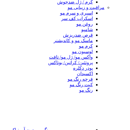
کرم / ژل ضدجوش
مراقبت و زیبایی مو
اسپری و سرم مو
اسکراب کف سر
روغن مو
شامپو
قرص ضدریزش
ماسک مو و کاندیشنر
کرم مو
لوسیون مو
واکس مو/ ژل مو/ تافت
پروتئین/ کراتین/ بوتاکس
پودر دکلره
اکسیدان
فرچه رنگ مو
کیت رنگ مو
رنگ مو
رنگ مو بدون آمونیاک