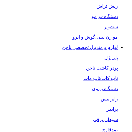
ریش تراش
دستگاه فر مو
سشوار
مو زن بینی،گوش و ابرو
لوازم و متریال تخصصی ناخن
پلی ژل
پودر کاشت ناخن
تاپ کات/تاپ مات
دستگاه یو وی
رابر بیس
پرایمر
سوهان برقی
ضدقارچ