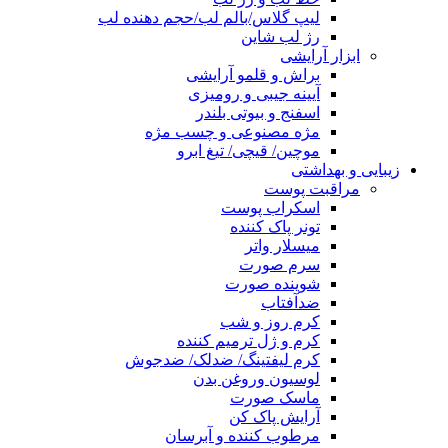
لیپ گلاس/بالم لب/حجم دهنده لب
رژ لب شاین
ابزار آرایشی
براش و قلمو آرایشی
آیینه جیبی و رومیزی
اسفنج و بیوتی بلندر
مژه مصنوعی و چسب مژه
موچین/ قیچی/ تیغ ابرو
زیبایی و بهداشتی
مراقبت پوست
اسکراب پوست
تونر پاک کننده
میسلار واتر
سرم صورت
شوینده صورت
ضدآفتاب
کرم روز و شب
کرم و ژل ترمیم کننده
کرم لیفتینگ/ ضدلک/ ضدجوش
لوسیون وروغن بدن
ماسک صورت
آرایش پاک کن
مرطوب کننده و آبرسان