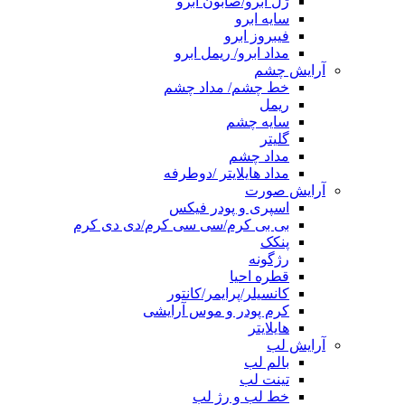
ژل ابرو/صابون ابرو
سایه ابرو
فیبروز ابرو
مداد ابرو/ ریمل ابرو
آرایش چشم
خط چشم/ مداد چشم
ریمل
سایه چشم
گلیتر
مداد چشم
مداد هایلایتر /دوطرفه
آرایش صورت
اسپری و پودر فیکس
بی بی کرم/سی سی کرم/دی دی کرم
پنکک
رژگونه
قطره احیا
کانسیلر/پرایمر/کانتور
کرم پودر و موس آرایشی
هایلایتر
آرایش لب
بالم لب
تینت لب
خط لب و رژ لب