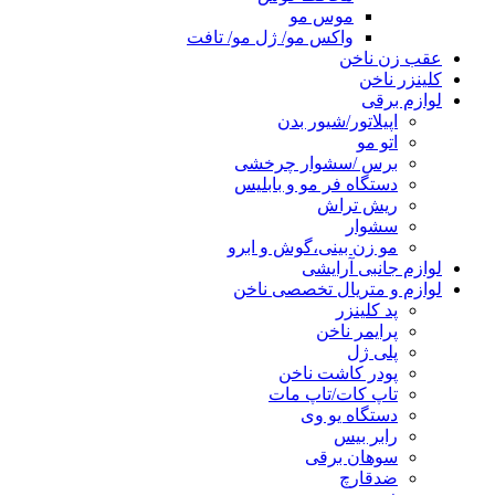
موس مو
واکس مو/ ژل مو/ تافت
عقب زن ناخن
کلینزر ناخن
لوازم برقی
اپیلاتور/شیور بدن
اتو مو
برس /سشوار چرخشی
دستگاه فر مو و بابلیس
ریش تراش
سشوار
مو زن بینی،گوش و ابرو
لوازم جانبی آرایشی
لوازم و متریال تخصصی ناخن
پد کلینزر
پرایمر ناخن
پلی ژل
پودر کاشت ناخن
تاپ کات/تاپ مات
دستگاه یو وی
رابر بیس
سوهان برقی
ضدقارچ