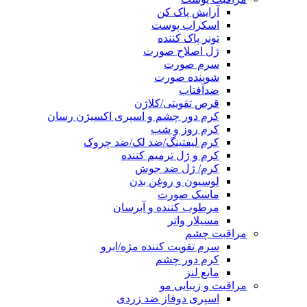
آرایش پاک کن
اسکراب پوست
تونر پاک کننده
ژل اصلاح صورت
سرم صورت
شوینده صورت
ضدآفتاب
قرص تقویتی/کلاژن
کرم دور چشم و اسپری اکسیژن رسان
کرم روز و شب
کرم لیفتینگ/ضد لک/ضد چروک
کرم و ژل ترمیم کننده
کرم/ ژل ضد جوش
لوسیون و روغن بدن
ماسک صورت
مرطوب کننده و آبرسان
مسیلار واتر
مراقبت چشم
سرم تقویت کننده مژه/ابرو
کرم دور چشم
مایع لنز
مراقبت و زیبایی مو
اسپری دوفاز ضد زردی