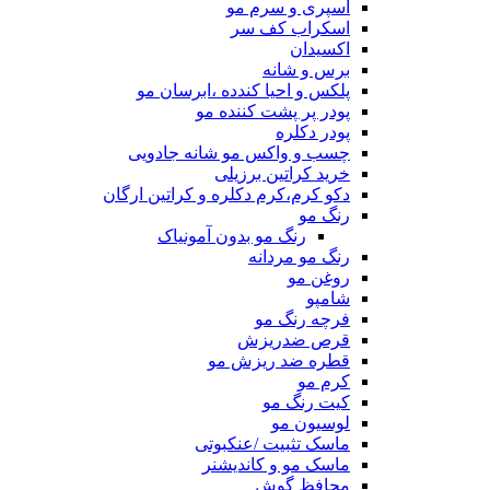
اسپری و سرم مو
اسکراب کف سر
اکسیدان
برس و شانه
پلکس و احیا کندده ،ابرسان مو
پودر پر پشت کننده مو
پودر دکلره
چسب و واکس مو شانه جادویی
خرید کراتین برزیلی
دکو کرم،کرم دکلره و کراتین ارگان
رنگ مو
رنگ مو بدون آمونیاک
رنگ مو مردانه
روغن مو
شامپو
فرچه رنگ مو
قرص ضدریزش
قطره ضد ریزش مو
کرم مو
کیت رنگ مو
لوسیون مو
ماسک تثبیت /عنکبوتی
ماسک مو و کاندیشنر
محافظ گوش