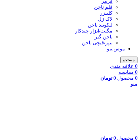
فرمر
قلم ناخن
کلینزر
لاک ژل
لیکوييد ناخن
مگنت/ابزار چندکار
ناخن گیر
نیپر/قیچی ناخن
موس مو
جستجو
0
علاقه مندی
0
مقایسه
0
محصول
0
تومان
منو
0
محصول
0
تومان