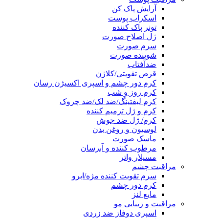
آرایش پاک کن
اسکراب پوست
تونر پاک کننده
ژل اصلاح صورت
سرم صورت
شوینده صورت
ضدآفتاب
قرص تقویتی/کلاژن
کرم دور چشم و اسپری اکسیژن رسان
کرم روز و شب
کرم لیفتینگ/ضد لک/ضد چروک
کرم و ژل ترمیم کننده
کرم/ ژل ضد جوش
لوسیون و روغن بدن
ماسک صورت
مرطوب کننده و آبرسان
مسیلار واتر
مراقبت چشم
سرم تقویت کننده مژه/ابرو
کرم دور چشم
مایع لنز
مراقبت و زیبایی مو
اسپری دوفاز ضد زردی