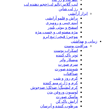
لیپ گلاس/بالم لب/حجم دهنده لب
رژ لب شاین
ابزار آرایشی
براش و قلمو آرایشی
آیینه جیبی و رومیزی
اسفنج و بیوتی بلندر
مژه مصنوعی و چسب مژه
موچین/ قیچی/ تیغ ابرو
زیبایی و بهداشتی
مراقبت پوست
اسکراب پوست
تونر پاک کننده
میسلار واتر
سرم صورت
شوینده صورت
ضدآفتاب
کرم روز و شب
کرم و ژل ترمیم کننده
کرم لیفتینگ/ ضدلک/ ضدجوش
لوسیون وروغن بدن
ماسک صورت
آرایش پاک کن
مرطوب کننده و آبرسان