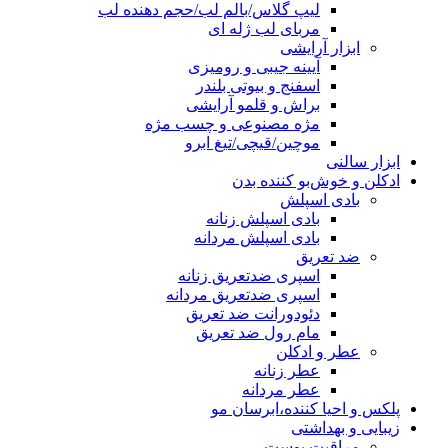
لیپ گلاس/بالم لب/حجم دهنده لب
مربای لب ژله ای
ابزار آرایشی
آیینه جیبی و رومیزی
اسفنج و بیوتی بلندر
براش و قلمو آرایشی
مژه مصنوعی و چسب مژه
موچین/قیچی/تیغ ابرو
ابزار سالنی
ادکلن و خوش‌بو کننده بدن
بادی اسپلش
بادی اسپلش زنانه
بادی اسپلش مردانه
ضد تعریق
اسپری ضدتعریق زنانه
اسپری ضدتعریق مردانه
دئودورانت ضد تعریق
مام رول ضد تعریق
عطر و ادکلن
عطر زنانه
عطر مردانه
پلکس و احیا کننده،ابرسان مو
زیبایی و بهداشتی
مراقبت پوست