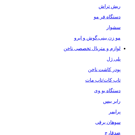
ریش تراش
دستگاه فر مو
سشوار
مو زن بینی،گوش و ابرو
لوازم و متریال تخصصی ناخن
پلی ژل
پودر کاشت ناخن
تاپ کات/تاپ مات
دستگاه یو وی
رابر بیس
پرایمر
سوهان برقی
ضدقارچ