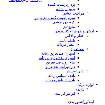
پودر پرپشت کننده
برس و شانه
مراقبت چشم
سرم تقویت کننده مژه/ابرو
کرم دور چشم
مایع لنز
ادکلن و خوش‌بو کننده بدن
عطر و ادکلن
عطر زنانه
عطر مردانه
ضد تعریق
اسپری ضدتعریق زنانه
اسپری ضدتعریق مردانه
مام رول ضد تعریق
دئودورانت ضدتعریق
بادی اسپلش
بادی اسپلش زنانه
بادی اسپلش مردانه
لوازم برقی
اتو مو
اتو مو کراتینه
اپیلاتور/شیور بدن