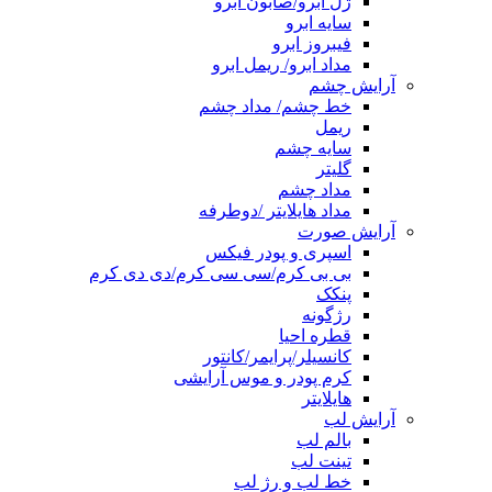
ژل ابرو/صابون ابرو
سایه ابرو
فیبروز ابرو
مداد ابرو/ ریمل ابرو
آرایش چشم
خط چشم/ مداد چشم
ریمل
سایه چشم
گلیتر
مداد چشم
مداد هایلایتر /دوطرفه
آرایش صورت
اسپری و پودر فیکس
بی بی کرم/سی سی کرم/دی دی کرم
پنکک
رژگونه
قطره احیا
کانسیلر/پرایمر/کانتور
کرم پودر و موس آرایشی
هایلایتر
آرایش لب
بالم لب
تینت لب
خط لب و رژ لب