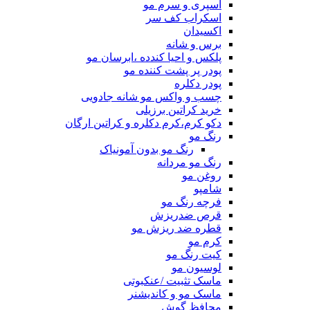
اسپری و سرم مو
اسکراب کف سر
اکسیدان
برس و شانه
پلکس و احیا کندده ،ابرسان مو
پودر پر پشت کننده مو
پودر دکلره
چسب و واکس مو شانه جادویی
خرید کراتین برزیلی
دکو کرم،کرم دکلره و کراتین ارگان
رنگ مو
رنگ مو بدون آمونیاک
رنگ مو مردانه
روغن مو
شامپو
فرچه رنگ مو
قرص ضدریزش
قطره ضد ریزش مو
کرم مو
کیت رنگ مو
لوسیون مو
ماسک تثبیت /عنکبوتی
ماسک مو و کاندیشنر
محافظ گوش