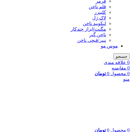
فرمر
قلم ناخن
کلینزر
لاک ژل
لیکوييد ناخن
مگنت/ابزار چندکار
ناخن گیر
نیپر/قیچی ناخن
موس مو
جستجو
0
علاقه مندی
0
مقایسه
0
محصول
0
تومان
منو
0
محصول
0
تومان