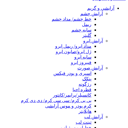
آرایشی و گریم
آرایش چشم
خط چشم/ مداد چشم
ریمل
سایه چشم
گلیتر
آرایش ابرو
مداد ابرو/ ریمل ابرو
ژل ابرو/صابون ابرو
سایه ابرو
فیبروز ابرو
آرایش صورت
اسپری و پودر فیکس
پنکک
رژگونه
قطره احیا
کانسیلر/پرایمر/کانتور
بی بی کرم/ سی سی کرم/ دی دی کرم
کرم پودر و موس آرایشی
هایلایتر
آرایش لب
تینت لب
خط لب و رژ لب