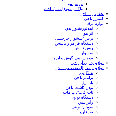
موس مو
واکس مو/ ژل مو/ تافت
عقب زن ناخن
کلینزر ناخن
لوازم برقی
اپیلاتور/شیور بدن
اتو مو
برس /سشوار چرخشی
دستگاه فر مو و بابلیس
ریش تراش
سشوار
مو زن بینی،گوش و ابرو
لوازم جانبی آرایشی
لوازم و متریال تخصصی ناخن
پد کلینزر
پرایمر ناخن
پلی ژل
پودر کاشت ناخن
تاپ کات/تاپ مات
دستگاه یو وی
رابر بیس
سوهان برقی
ضدقارچ