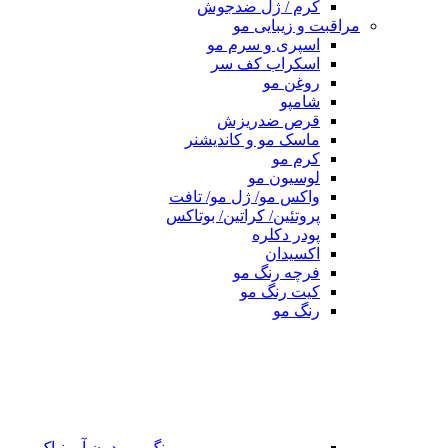
کرم / ژل ضدجوش
مراقبت و زیبایی مو
اسپری و سرم مو
اسکراب کف سر
روغن مو
شامپو
قرص ضدریزش
ماسک مو و کاندیشنر
کرم مو
لوسیون مو
واکس مو/ ژل مو/ تافت
پروتئین/ کراتین/ بوتاکس
پودر دکلره
اکسیدان
فرچه رنگ مو
کیت رنگ مو
رنگ مو
رنگ مو بدون آمونیاک