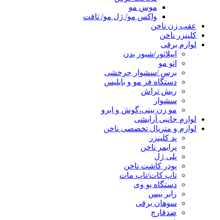
موس مو
واکس مو/ ژل مو/ تافت
عقب زن ناخن
کلینزر ناخن
لوازم برقی
اپیلاتور/شیور بدن
اتو مو
برس /سشوار چرخشی
دستگاه فر مو و بابلیس
ریش تراش
سشوار
مو زن بینی،گوش و ابرو
لوازم جانبی آرایشی
لوازم و متریال تخصصی ناخن
پد کلینزر
پرایمر ناخن
پلی ژل
پودر کاشت ناخن
تاپ کات/تاپ مات
دستگاه یو وی
رابر بیس
سوهان برقی
ضدقارچ