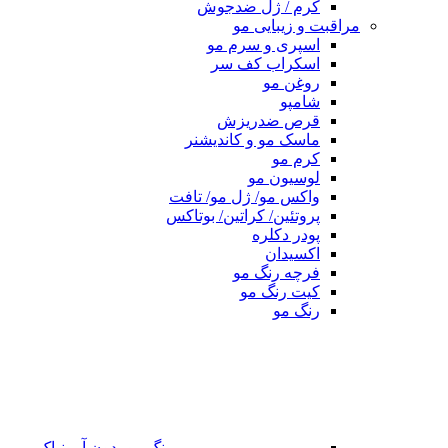
کرم / ژل ضدجوش
مراقبت و زیبایی مو
اسپری و سرم مو
اسکراب کف سر
روغن مو
شامپو
قرص ضدریزش
ماسک مو و کاندیشنر
کرم مو
لوسیون مو
واکس مو/ ژل مو/ تافت
پروتئین/ کراتین/ بوتاکس
پودر دکلره
اکسیدان
فرچه رنگ مو
کیت رنگ مو
رنگ مو
رنگ مو بدون آمونیاک