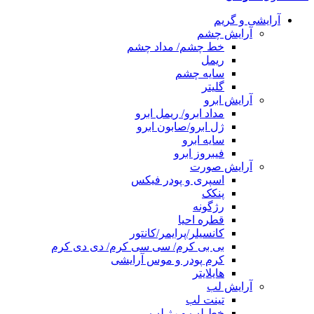
آرایشی و گریم
آرایش چشم
خط چشم/ مداد چشم
ریمل
سایه چشم
گلیتر
آرایش ابرو
مداد ابرو/ ریمل ابرو
ژل ابرو/صابون ابرو
سایه ابرو
فیبروز ابرو
آرایش صورت
اسپری و پودر فیکس
پنکک
رژگونه
قطره احیا
کانسیلر/پرایمر/کانتور
بی بی کرم/ سی سی کرم/ دی دی کرم
کرم پودر و موس آرایشی
هایلایتر
آرایش لب
تینت لب
خط لب و رژ لب