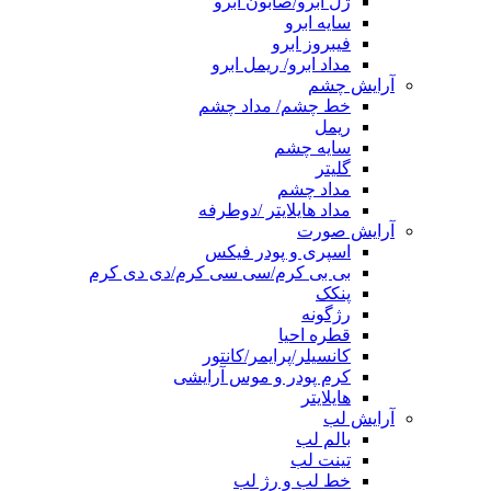
ژل ابرو/صابون ابرو
سایه ابرو
فیبروز ابرو
مداد ابرو/ ریمل ابرو
آرایش چشم
خط چشم/ مداد چشم
ریمل
سایه چشم
گلیتر
مداد چشم
مداد هایلایتر /دوطرفه
آرایش صورت
اسپری و پودر فیکس
بی بی کرم/سی سی کرم/دی دی کرم
پنکک
رژگونه
قطره احیا
کانسیلر/پرایمر/کانتور
کرم پودر و موس آرایشی
هایلایتر
آرایش لب
بالم لب
تینت لب
خط لب و رژ لب