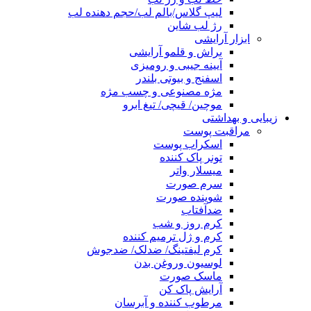
لیپ گلاس/بالم لب/حجم دهنده لب
رژ لب شاین
ابزار آرایشی
براش و قلمو آرایشی
آیینه جیبی و رومیزی
اسفنج و بیوتی بلندر
مژه مصنوعی و چسب مژه
موچین/ قیچی/ تیغ ابرو
زیبایی و بهداشتی
مراقبت پوست
اسکراب پوست
تونر پاک کننده
میسلار واتر
سرم صورت
شوینده صورت
ضدآفتاب
کرم روز و شب
کرم و ژل ترمیم کننده
کرم لیفتینگ/ ضدلک/ ضدجوش
لوسیون وروغن بدن
ماسک صورت
آرایش پاک کن
مرطوب کننده و آبرسان