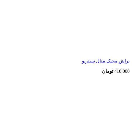
براش مجیک متال سیتریو
410,000
تومان
بزرگنمایی تصویر