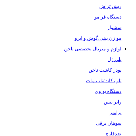
ریش تراش
دستگاه فر مو
سشوار
مو زن بینی،گوش و ابرو
لوازم و متریال تخصصی ناخن
پلی ژل
پودر کاشت ناخن
تاپ کات/تاپ مات
دستگاه یو وی
رابر بیس
پرایمر
سوهان برقی
ضدقارچ