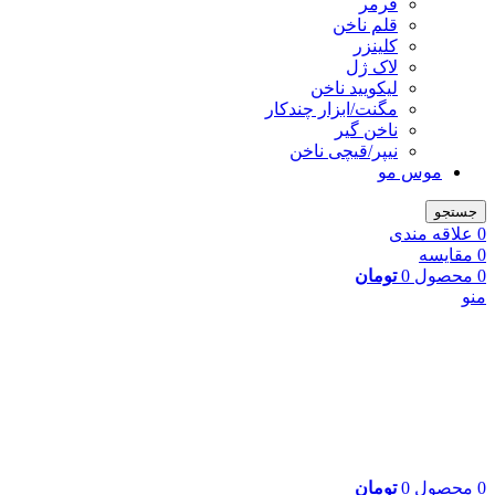
فرمر
قلم ناخن
کلینزر
لاک ژل
لیکوييد ناخن
مگنت/ابزار چندکار
ناخن گیر
نیپر/قیچی ناخن
موس مو
جستجو
0
علاقه مندی
0
مقایسه
0
محصول
0
تومان
منو
0
محصول
0
تومان