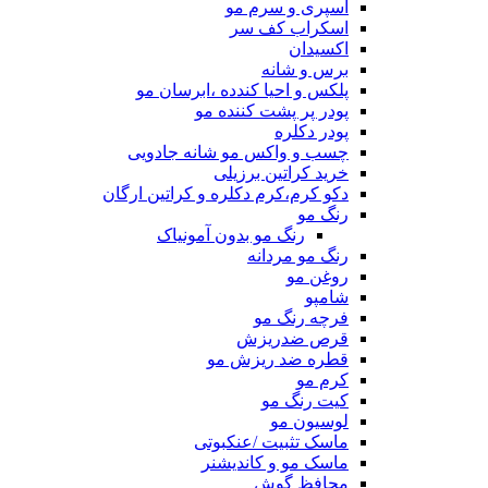
اسپری و سرم مو
اسکراب کف سر
اکسیدان
برس و شانه
پلکس و احیا کندده ،ابرسان مو
پودر پر پشت کننده مو
پودر دکلره
چسب و واکس مو شانه جادویی
خرید کراتین برزیلی
دکو کرم،کرم دکلره و کراتین ارگان
رنگ مو
رنگ مو بدون آمونیاک
رنگ مو مردانه
روغن مو
شامپو
فرچه رنگ مو
قرص ضدریزش
قطره ضد ریزش مو
کرم مو
کیت رنگ مو
لوسیون مو
ماسک تثبیت /عنکبوتی
ماسک مو و کاندیشنر
محافظ گوش