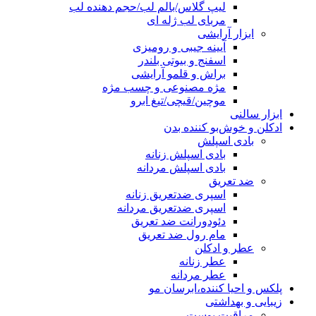
لیپ گلاس/بالم لب/حجم دهنده لب
مربای لب ژله ای
ابزار آرایشی
آیینه جیبی و رومیزی
اسفنج و بیوتی بلندر
براش و قلمو آرایشی
مژه مصنوعی و چسب مژه
موچین/قیچی/تیغ ابرو
ابزار سالنی
ادکلن و خوش‌بو کننده بدن
بادی اسپلش
بادی اسپلش زنانه
بادی اسپلش مردانه
ضد تعریق
اسپری ضدتعریق زنانه
اسپری ضدتعریق مردانه
دئودورانت ضد تعریق
مام رول ضد تعریق
عطر و ادکلن
عطر زنانه
عطر مردانه
پلکس و احیا کننده،ابرسان مو
زیبایی و بهداشتی
مراقبت پوست