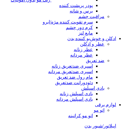
پودر پرپشت کننده
برس و شانه
مراقبت چشم
سرم تقویت کننده مژه/ابرو
کرم دور چشم
مایع لنز
ادکلن و خوش‌بو کننده بدن
عطر و ادکلن
عطر زنانه
عطر مردانه
ضد تعریق
اسپری ضدتعریق زنانه
اسپری ضدتعریق مردانه
مام رول ضد تعریق
دئودورانت ضدتعریق
بادی اسپلش
بادی اسپلش زنانه
بادی اسپلش مردانه
لوازم برقی
اتو مو
اتو مو کراتینه
اپیلاتور/شیور بدن