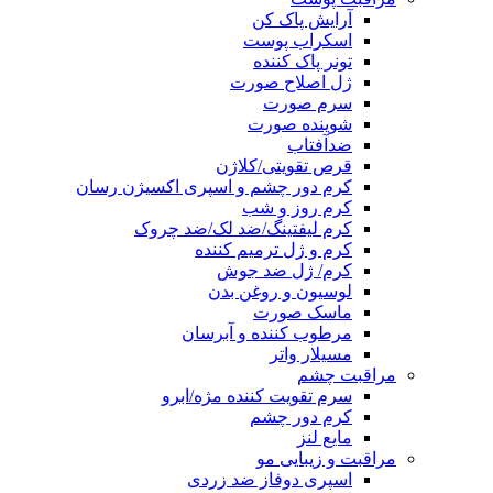
آرایش پاک کن
اسکراب پوست
تونر پاک کننده
ژل اصلاح صورت
سرم صورت
شوینده صورت
ضدآفتاب
قرص تقویتی/کلاژن
کرم دور چشم و اسپری اکسیژن رسان
کرم روز و شب
کرم لیفتینگ/ضد لک/ضد چروک
کرم و ژل ترمیم کننده
کرم/ ژل ضد جوش
لوسیون و روغن بدن
ماسک صورت
مرطوب کننده و آبرسان
مسیلار واتر
مراقبت چشم
سرم تقویت کننده مژه/ابرو
کرم دور چشم
مایع لنز
مراقبت و زیبایی مو
اسپری دوفاز ضد زردی