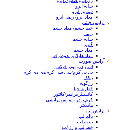
ژل ابرو/صابون ابرو
سایه ابرو
فیبروز ابرو
مداد ابرو/ ریمل ابرو
آرایش چشم
خط چشم/ مداد چشم
ریمل
سایه چشم
گلیتر
مداد چشم
مداد هایلایتر /دوطرفه
آرایش صورت
اسپری و پودر فیکس
بی بی کرم/سی سی کرم/دی دی کرم
پنکک
رژگونه
قطره احیا
کانسیلر/پرایمر/کانتور
کرم پودر و موس آرایشی
هایلایتر
آرایش لب
بالم لب
تینت لب
خط لب و رژ لب