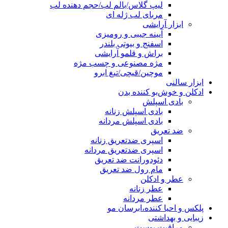
لیپ گلاس/بالم لب/حجم دهنده لب
مربای لب ژله ای
ابزار آرایشی
آیینه جیبی و رومیزی
اسفنج و بیوتی بلندر
براش و قلمو آرایشی
مژه مصنوعی و چسب مژه
موچین/قیچی/تیغ ابرو
ابزار سالنی
ادکلن و خوش‌بو کننده بدن
بادی اسپلش
بادی اسپلش زنانه
بادی اسپلش مردانه
ضد تعریق
اسپری ضدتعریق زنانه
اسپری ضدتعریق مردانه
دئودورانت ضد تعریق
مام رول ضد تعریق
عطر و ادکلن
عطر زنانه
عطر مردانه
پلکس و احیا کننده،ابرسان مو
زیبایی و بهداشتی
مراقبت پوست