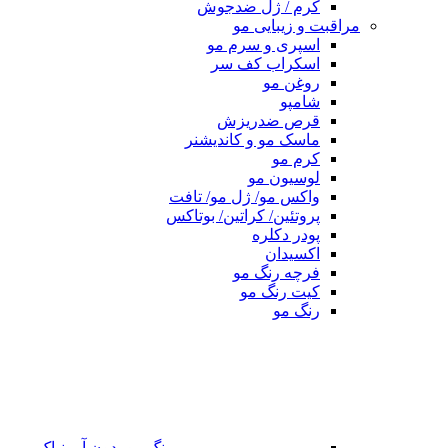
کرم / ژل ضدجوش
مراقبت و زیبایی مو
اسپری و سرم مو
اسکراب کف سر
روغن مو
شامپو
قرص ضدریزش
ماسک مو و کاندیشنر
کرم مو
لوسیون مو
واکس مو/ ژل مو/ تافت
پروتئین/ کراتین/ بوتاکس
پودر دکلره
اکسیدان
فرچه رنگ مو
کیت رنگ مو
رنگ مو
رنگ مو بدون آمونیاک