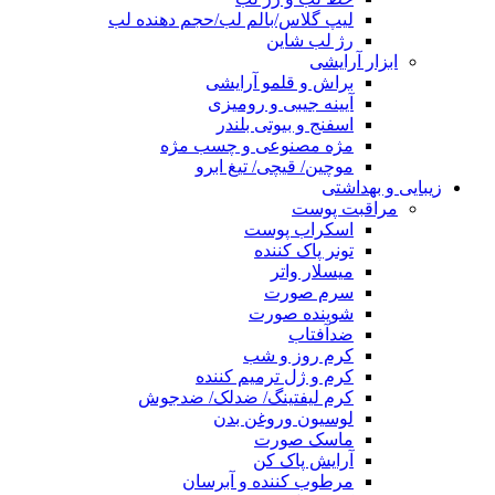
لیپ گلاس/بالم لب/حجم دهنده لب
رژ لب شاین
ابزار آرایشی
براش و قلمو آرایشی
آیینه جیبی و رومیزی
اسفنج و بیوتی بلندر
مژه مصنوعی و چسب مژه
موچین/ قیچی/ تیغ ابرو
زیبایی و بهداشتی
مراقبت پوست
اسکراب پوست
تونر پاک کننده
میسلار واتر
سرم صورت
شوینده صورت
ضدآفتاب
کرم روز و شب
کرم و ژل ترمیم کننده
کرم لیفتینگ/ ضدلک/ ضدجوش
لوسیون وروغن بدن
ماسک صورت
آرایش پاک کن
مرطوب کننده و آبرسان