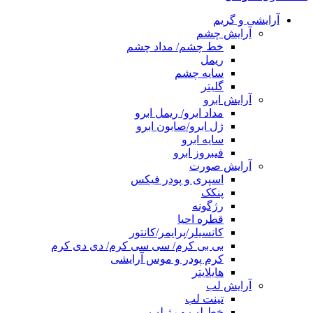
آرایشی و گریم
آرایش چشم
خط چشم/ مداد چشم
ریمل
سایه چشم
گلیتر
آرایش ابرو
مداد ابرو/ ریمل ابرو
ژل ابرو/صابون ابرو
سایه ابرو
فیبروز ابرو
آرایش صورت
اسپری و پودر فیکس
پنکک
رژگونه
قطره احیا
کانسیلر/پرایمر/کانتور
بی بی کرم/ سی سی کرم/ دی دی کرم
کرم پودر و موس آرایشی
هایلایتر
آرایش لب
تینت لب
خط لب و رژ لب