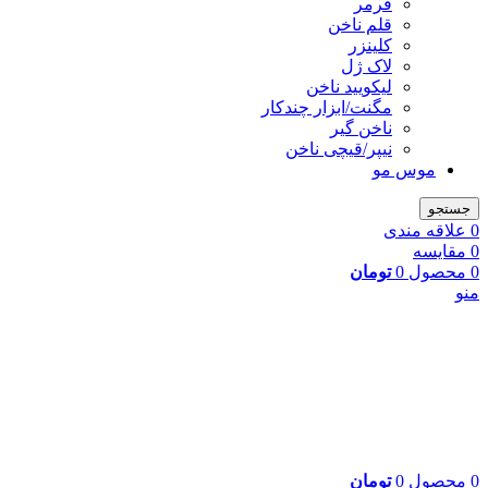
فرمر
قلم ناخن
کلینزر
لاک ژل
لیکوييد ناخن
مگنت/ابزار چندکار
ناخن گیر
نیپر/قیچی ناخن
موس مو
جستجو
0
علاقه مندی
0
مقایسه
0
محصول
0
تومان
منو
0
محصول
0
تومان