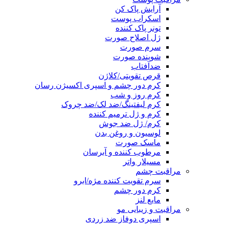
آرایش پاک کن
اسکراب پوست
تونر پاک کننده
ژل اصلاح صورت
سرم صورت
شوینده صورت
ضدآفتاب
قرص تقویتی/کلاژن
کرم دور چشم و اسپری اکسیژن رسان
کرم روز و شب
کرم لیفتینگ/ضد لک/ضد چروک
کرم و ژل ترمیم کننده
کرم/ ژل ضد جوش
لوسیون و روغن بدن
ماسک صورت
مرطوب کننده و آبرسان
مسیلار واتر
مراقبت چشم
سرم تقویت کننده مژه/ابرو
کرم دور چشم
مایع لنز
مراقبت و زیبایی مو
اسپری دوفاز ضد زردی