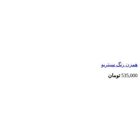
همزن رنگ سیتریو
535,000
تومان
بزرگنمایی تصویر