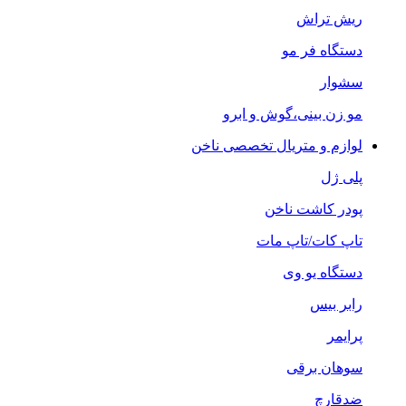
ریش تراش
دستگاه فر مو
سشوار
مو زن بینی،گوش و ابرو
لوازم و متریال تخصصی ناخن
پلی ژل
پودر کاشت ناخن
تاپ کات/تاپ مات
دستگاه یو وی
رابر بیس
پرایمر
سوهان برقی
ضدقارچ