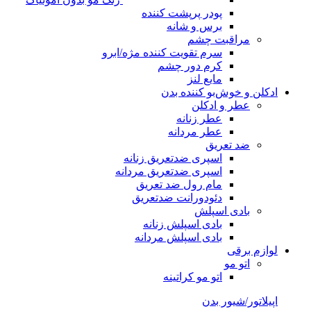
پودر پرپشت کننده
برس و شانه
مراقبت چشم
سرم تقویت کننده مژه/ابرو
کرم دور چشم
مایع لنز
ادکلن و خوش‌بو کننده بدن
عطر و ادکلن
عطر زنانه
عطر مردانه
ضد تعریق
اسپری ضدتعریق زنانه
اسپری ضدتعریق مردانه
مام رول ضد تعریق
دئودورانت ضدتعریق
بادی اسپلش
بادی اسپلش زنانه
بادی اسپلش مردانه
لوازم برقی
اتو مو
اتو مو کراتینه
اپیلاتور/شیور بدن