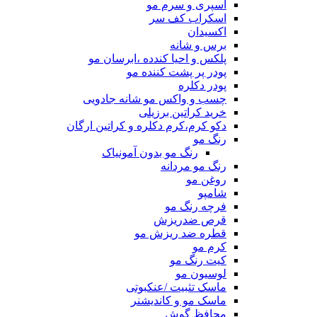
اسپری و سرم مو
اسکراب کف سر
اکسیدان
برس و شانه
پلکس و احیا کندده ،ابرسان مو
پودر پر پشت کننده مو
پودر دکلره
چسب و واکس مو شانه جادویی
خرید کراتین برزیلی
دکو کرم،کرم دکلره و کراتین ارگان
رنگ مو
رنگ مو بدون آمونیاک
رنگ مو مردانه
روغن مو
شامپو
فرچه رنگ مو
قرص ضدریزش
قطره ضد ریزش مو
کرم مو
کیت رنگ مو
لوسیون مو
ماسک تثبیت /عنکبوتی
ماسک مو و کاندیشنر
محافظ گوش