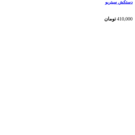
دستکش سیتریو
410,000
تومان