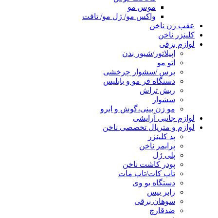
موس مو
واکس مو/ ژل مو/ تافت
عقب زن ناخن
کلینزر ناخن
لوازم برقی
اپیلاتور/شیور بدن
اتو مو
برس /سشوار چرخشی
دستگاه فر مو و بابلیس
ریش تراش
سشوار
مو زن بینی،گوش و ابرو
لوازم جانبی آرایشی
لوازم و متریال تخصصی ناخن
پد کلینزر
پرایمر ناخن
پلی ژل
پودر کاشت ناخن
تاپ کات/تاپ مات
دستگاه یو وی
رابر بیس
سوهان برقی
ضدقارچ