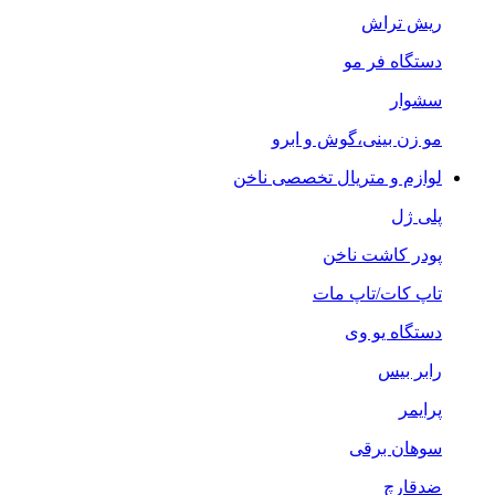
ریش تراش
دستگاه فر مو
سشوار
مو زن بینی،گوش و ابرو
لوازم و متریال تخصصی ناخن
پلی ژل
پودر کاشت ناخن
تاپ کات/تاپ مات
دستگاه یو وی
رابر بیس
پرایمر
سوهان برقی
ضدقارچ