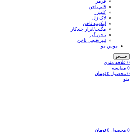
فرمر
قلم ناخن
کلینزر
لاک ژل
لیکوييد ناخن
مگنت/ابزار چندکار
ناخن گیر
نیپر/قیچی ناخن
موس مو
جستجو
0
علاقه مندی
0
مقایسه
0
محصول
0
تومان
منو
0
محصول
0
تومان