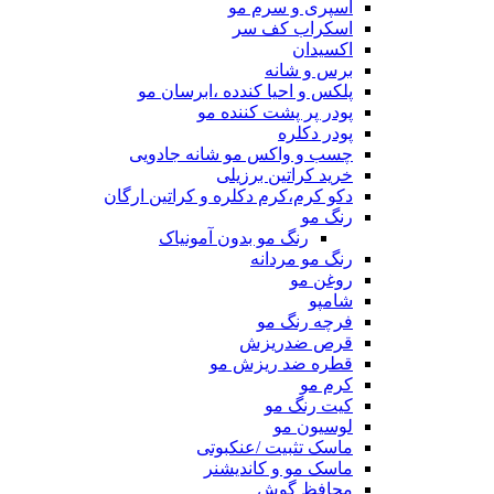
اسپری و سرم مو
اسکراب کف سر
اکسیدان
برس و شانه
پلکس و احیا کندده ،ابرسان مو
پودر پر پشت کننده مو
پودر دکلره
چسب و واکس مو شانه جادویی
خرید کراتین برزیلی
دکو کرم،کرم دکلره و کراتین ارگان
رنگ مو
رنگ مو بدون آمونیاک
رنگ مو مردانه
روغن مو
شامپو
فرچه رنگ مو
قرص ضدریزش
قطره ضد ریزش مو
کرم مو
کیت رنگ مو
لوسیون مو
ماسک تثبیت /عنکبوتی
ماسک مو و کاندیشنر
محافظ گوش