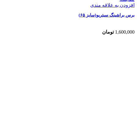
افزودن به علاقه مندی
برس براشینگ سیتریو(سایز ۶۵)
1,600,000
تومان