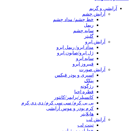
آرایشی و گریم
آرایش چشم
خط چشم/ مداد چشم
ریمل
سایه چشم
گلیتر
آرایش ابرو
مداد ابرو/ ریمل ابرو
ژل ابرو/صابون ابرو
سایه ابرو
فیبروز ابرو
آرایش صورت
اسپری و پودر فیکس
پنکک
رژگونه
قطره احیا
کانسیلر/پرایمر/کانتور
بی بی کرم/ سی سی کرم/ دی دی کرم
کرم پودر و موس آرایشی
هایلایتر
آرایش لب
تینت لب
خط لب و رژ لب