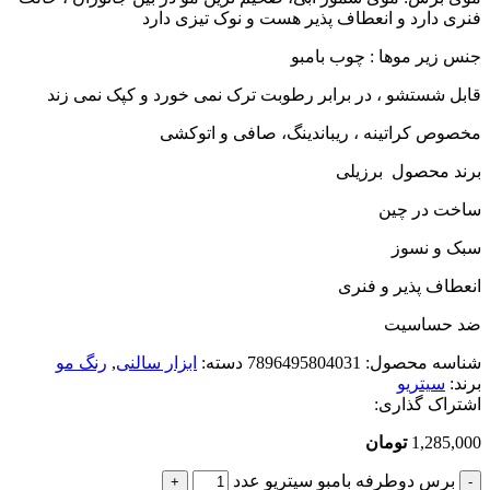
فنری دارد و انعطاف پذیر هست و نوک تیزی دارد
جنس زیر موها : چوب بامبو
قابل شستشو ، در برابر رطوبت ترک نمی خورد و کپک نمی زند
مخصوص کراتینه ، ریباندینگ، صافی و اتوکشی
برند محصول برزیلی
ساخت در چین
سبک و نسوز
انعطاف پذیر و فنری
ضد حساسیت
شناسه محصول:
7896495804031
دسته:
ابزار سالنی
,
رنگ مو
برند:
سیتریو
اشتراک گذاری:
1,285,000
تومان
برس دوطرفه بامبو سیتریو عدد