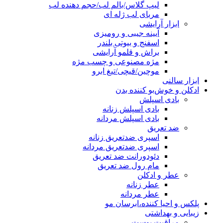
لیپ گلاس/بالم لب/حجم دهنده لب
مربای لب ژله ای
ابزار آرایشی
آیینه جیبی و رومیزی
اسفنج و بیوتی بلندر
براش و قلمو آرایشی
مژه مصنوعی و چسب مژه
موچین/قیچی/تیغ ابرو
ابزار سالنی
ادکلن و خوش‌بو کننده بدن
بادی اسپلش
بادی اسپلش زنانه
بادی اسپلش مردانه
ضد تعریق
اسپری ضدتعریق زنانه
اسپری ضدتعریق مردانه
دئودورانت ضد تعریق
مام رول ضد تعریق
عطر و ادکلن
عطر زنانه
عطر مردانه
پلکس و احیا کننده،ابرسان مو
زیبایی و بهداشتی
مراقبت پوست