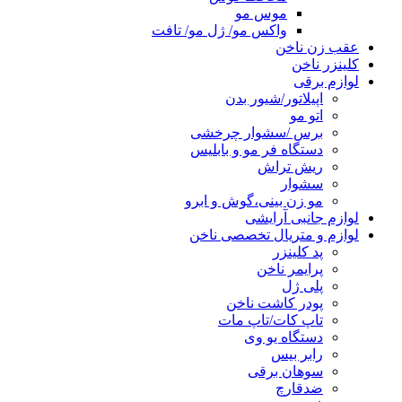
موس مو
واکس مو/ ژل مو/ تافت
عقب زن ناخن
کلینزر ناخن
لوازم برقی
اپیلاتور/شیور بدن
اتو مو
برس /سشوار چرخشی
دستگاه فر مو و بابلیس
ریش تراش
سشوار
مو زن بینی،گوش و ابرو
لوازم جانبی آرایشی
لوازم و متریال تخصصی ناخن
پد کلینزر
پرایمر ناخن
پلی ژل
پودر کاشت ناخن
تاپ کات/تاپ مات
دستگاه یو وی
رابر بیس
سوهان برقی
ضدقارچ