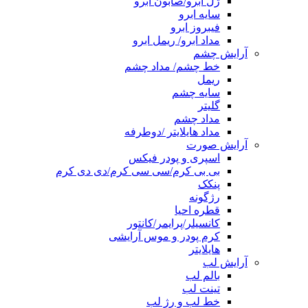
ژل ابرو/صابون ابرو
سایه ابرو
فیبروز ابرو
مداد ابرو/ ریمل ابرو
آرایش چشم
خط چشم/ مداد چشم
ریمل
سایه چشم
گلیتر
مداد چشم
مداد هایلایتر /دوطرفه
آرایش صورت
اسپری و پودر فیکس
بی بی کرم/سی سی کرم/دی دی کرم
پنکک
رژگونه
قطره احیا
کانسیلر/پرایمر/کانتور
کرم پودر و موس آرایشی
هایلایتر
آرایش لب
بالم لب
تینت لب
خط لب و رژ لب