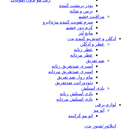
پودر پرپشت کننده
برس و شانه
مراقبت چشم
سرم تقویت کننده مژه/ابرو
کرم دور چشم
مایع لنز
ادکلن و خوش‌بو کننده بدن
عطر و ادکلن
عطر زنانه
عطر مردانه
ضد تعریق
اسپری ضدتعریق زنانه
اسپری ضدتعریق مردانه
مام رول ضد تعریق
دئودورانت ضدتعریق
بادی اسپلش
بادی اسپلش زنانه
بادی اسپلش مردانه
لوازم برقی
اتو مو
اتو مو کراتینه
اپیلاتور/شیور بدن