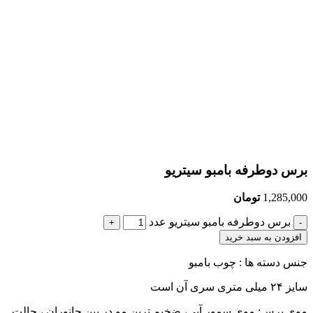
برس دوطرفه بامبو سیتریو
1,285,000
تومان
برس دوطرفه بامبو سیتریو عدد
افزودن به سبد خرید
جنس دسته ها : چوب بامبو
سایز ۲۴ میلی متری سری آن است
موی برس: موی سمور آبی، ضخیم ترین مو در بین جانوران ، حالت