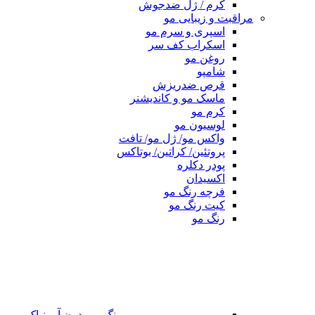
کرم / ژل ضدجوش
مراقبت و زیبایی مو
اسپری و سرم مو
اسکراب کف سر
روغن مو
شامپو
قرص ضدریزش
ماسک مو و کاندیشنر
کرم مو
لوسیون مو
واکس مو/ ژل مو/ تافت
پروتئین/ کراتین/ بوتاکس
پودر دکلره
اکسیدان
فرچه رنگ مو
کیت رنگ مو
رنگ مو
رنگ مو بدون آمونیاک