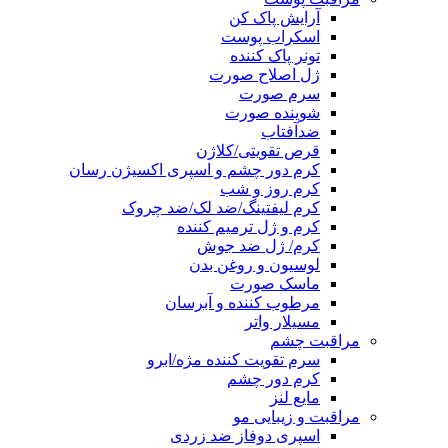
آرایش پاک کن
اسکراب پوست
تونر پاک کننده
ژل اصلاح صورت
سرم صورت
شوینده صورت
ضدآفتاب
قرص تقویتی/کلاژن
کرم دور چشم و اسپری اکسیژن رسان
کرم روز و شب
کرم لیفتینگ/ضد لک/ضد چروک
کرم و ژل ترمیم کننده
کرم/ ژل ضد جوش
لوسیون و روغن بدن
ماسک صورت
مرطوب کننده و آبرسان
مسیلار واتر
مراقبت چشم
سرم تقویت کننده مژه/ابرو
کرم دور چشم
مایع لنز
مراقبت و زیبایی مو
اسپری دوفاز ضد زردی