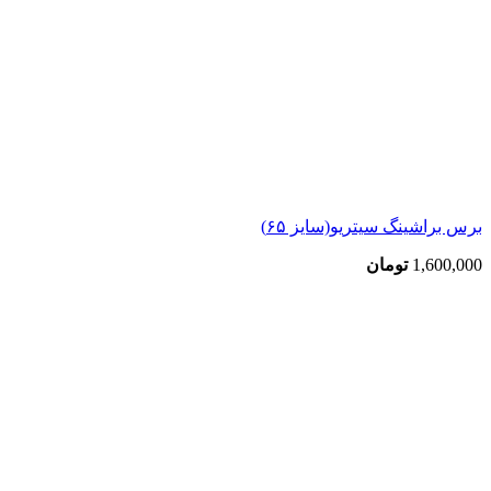
برس براشینگ سیتریو(سایز ۶۵)
1,600,000
تومان
بزرگنمایی تصویر