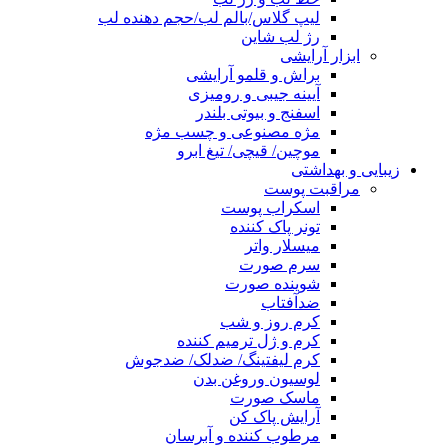
لیپ گلاس/بالم لب/حجم دهنده لب
رژ لب شاین
ابزار آرایشی
براش و قلمو آرایشی
آیینه جیبی و رومیزی
اسفنج و بیوتی بلندر
مژه مصنوعی و چسب مژه
موچین/ قیچی/ تیغ ابرو
زیبایی و بهداشتی
مراقبت پوست
اسکراب پوست
تونر پاک کننده
میسلار واتر
سرم صورت
شوینده صورت
ضدآفتاب
کرم روز و شب
کرم و ژل ترمیم کننده
کرم لیفتینگ/ ضدلک/ ضدجوش
لوسیون وروغن بدن
ماسک صورت
آرایش پاک کن
مرطوب کننده و آبرسان