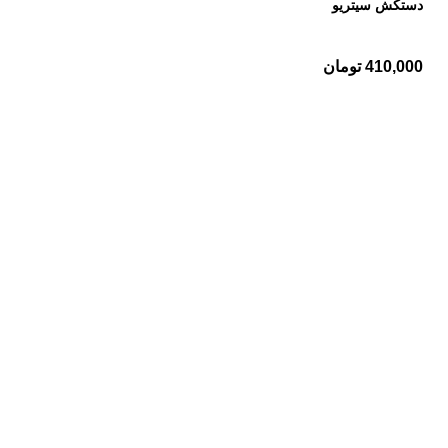
دستکش سیتریو
410,000
تومان