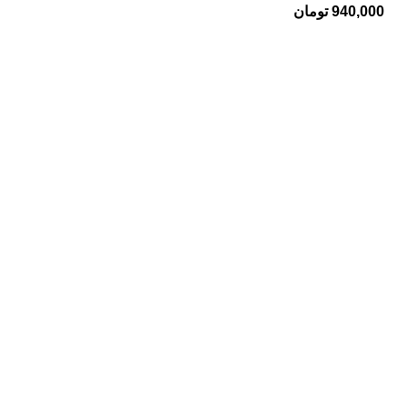
940,000
تومان