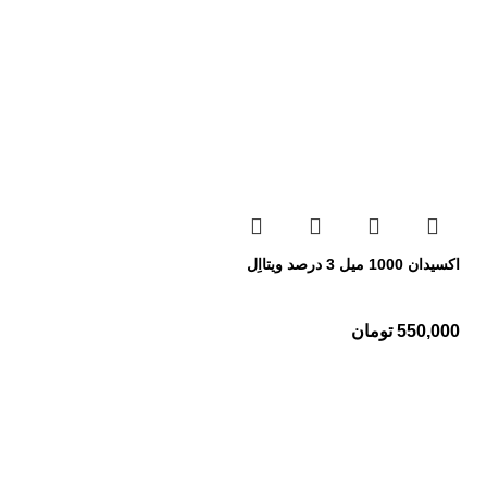
اکسیدان 1000 میل 3 درصد ویتااِل
550,000
تومان