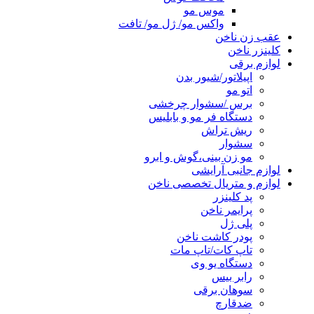
موس مو
واکس مو/ ژل مو/ تافت
عقب زن ناخن
کلینزر ناخن
لوازم برقی
اپیلاتور/شیور بدن
اتو مو
برس /سشوار چرخشی
دستگاه فر مو و بابلیس
ریش تراش
سشوار
مو زن بینی،گوش و ابرو
لوازم جانبی آرایشی
لوازم و متریال تخصصی ناخن
پد کلینزر
پرایمر ناخن
پلی ژل
پودر کاشت ناخن
تاپ کات/تاپ مات
دستگاه یو وی
رابر بیس
سوهان برقی
ضدقارچ