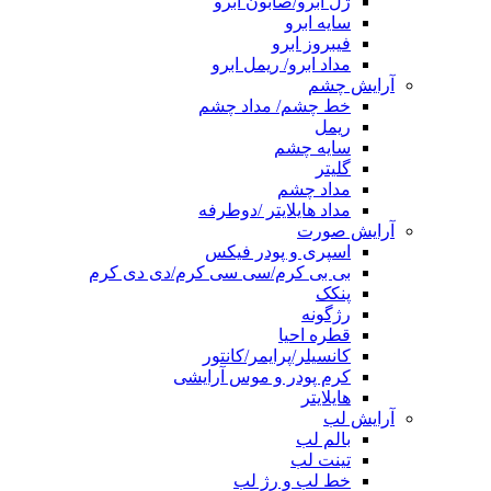
ژل ابرو/صابون ابرو
سایه ابرو
فیبروز ابرو
مداد ابرو/ ریمل ابرو
آرایش چشم
خط چشم/ مداد چشم
ریمل
سایه چشم
گلیتر
مداد چشم
مداد هایلایتر /دوطرفه
آرایش صورت
اسپری و پودر فیکس
بی بی کرم/سی سی کرم/دی دی کرم
پنکک
رژگونه
قطره احیا
کانسیلر/پرایمر/کانتور
کرم پودر و موس آرایشی
هایلایتر
آرایش لب
بالم لب
تینت لب
خط لب و رژ لب