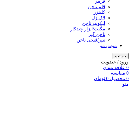
فرمر
قلم ناخن
کلینزر
لاک ژل
لیکوييد ناخن
مگنت/ابزار چندکار
ناخن گیر
نیپر/قیچی ناخن
موس مو
جستجو
ورود / عضویت
0
علاقه مندی
0
مقایسه
0
محصول
0
تومان
منو