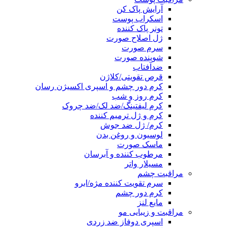
آرایش پاک کن
اسکراب پوست
تونر پاک کننده
ژل اصلاح صورت
سرم صورت
شوینده صورت
ضدآفتاب
قرص تقویتی/کلاژن
کرم دور چشم و اسپری اکسیژن رسان
کرم روز و شب
کرم لیفتینگ/ضد لک/ضد چروک
کرم و ژل ترمیم کننده
کرم/ ژل ضد جوش
لوسیون و روغن بدن
ماسک صورت
مرطوب کننده و آبرسان
مسیلار واتر
مراقبت چشم
سرم تقویت کننده مژه/ابرو
کرم دور چشم
مایع لنز
مراقبت و زیبایی مو
اسپری دوفاز ضد زردی