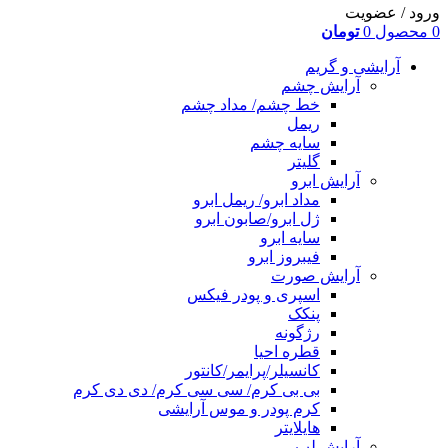
ورود / عضویت
0
محصول
0
تومان
آرایشی و گریم
آرایش چشم
خط چشم/ مداد چشم
ریمل
سایه چشم
گلیتر
آرایش ابرو
مداد ابرو/ ریمل ابرو
ژل ابرو/صابون ابرو
سایه ابرو
فیبروز ابرو
آرایش صورت
اسپری و پودر فیکس
پنکک
رژگونه
قطره احیا
کانسیلر/پرایمر/کانتور
بی بی کرم/ سی سی کرم/ دی دی کرم
کرم پودر و موس آرایشی
هایلایتر
آرایش لب