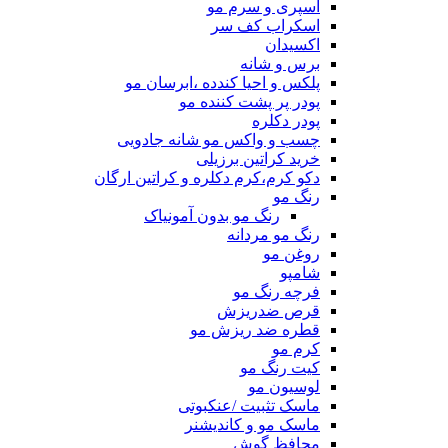
اسپری و سرم مو
اسکراب کف سر
اکسیدان
برس و شانه
پلکس و احیا کندده ،ابرسان مو
پودر پر پشت کننده مو
پودر دکلره
چسب و واکس مو شانه جادویی
خرید کراتین برزیلی
دکو کرم،کرم دکلره و کراتین ارگان
رنگ مو
رنگ مو بدون آمونیاک
رنگ مو مردانه
روغن مو
شامپو
فرچه رنگ مو
قرص ضدریزش
قطره ضد ریزش مو
کرم مو
کیت رنگ مو
لوسیون مو
ماسک تثبیت /عنکبوتی
ماسک مو و کاندیشنر
محافظ گوش