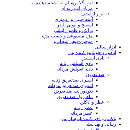
لیپ گلاس/بالم لب/حجم دهنده لب
مربای لب ژله ای
ابزار آرایشی
آیینه جیبی و رومیزی
اسفنج و بیوتی بلندر
براش و قلمو آرایشی
مژه مصنوعی و چسب مژه
موچین/قیچی/تیغ ابرو
ابزار سالنی
ادکلن و خوش‌بو کننده بدن
بادی اسپلش
بادی اسپلش زنانه
بادی اسپلش مردانه
ضد تعریق
اسپری ضدتعریق زنانه
اسپری ضدتعریق مردانه
دئودورانت ضد تعریق
مام رول ضد تعریق
عطر و ادکلن
عطر زنانه
عطر مردانه
پلکس و احیا کننده،ابرسان مو
زیبایی و بهداشتی
مراقبت پوست