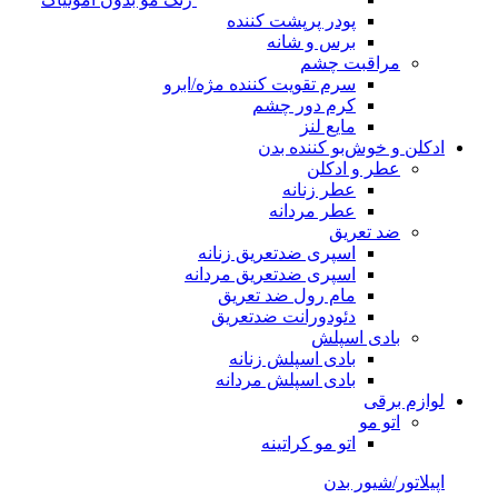
پودر پرپشت کننده
برس و شانه
مراقبت چشم
سرم تقویت کننده مژه/ابرو
کرم دور چشم
مایع لنز
ادکلن و خوش‌بو کننده بدن
عطر و ادکلن
عطر زنانه
عطر مردانه
ضد تعریق
اسپری ضدتعریق زنانه
اسپری ضدتعریق مردانه
مام رول ضد تعریق
دئودورانت ضدتعریق
بادی اسپلش
بادی اسپلش زنانه
بادی اسپلش مردانه
لوازم برقی
اتو مو
اتو مو کراتینه
اپیلاتور/شیور بدن