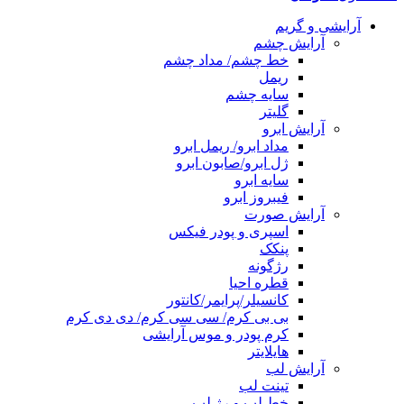
آرایشی و گریم
آرایش چشم
خط چشم/ مداد چشم
ریمل
سایه چشم
گلیتر
آرایش ابرو
مداد ابرو/ ریمل ابرو
ژل ابرو/صابون ابرو
سایه ابرو
فیبروز ابرو
آرایش صورت
اسپری و پودر فیکس
پنکک
رژگونه
قطره احیا
کانسیلر/پرایمر/کانتور
بی بی کرم/ سی سی کرم/ دی دی کرم
کرم پودر و موس آرایشی
هایلایتر
آرایش لب
تینت لب
خط لب و رژ لب