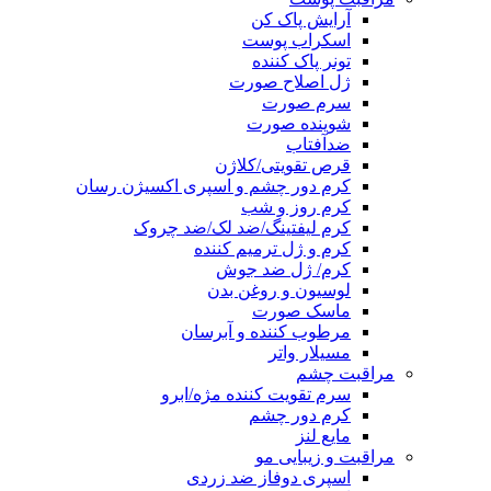
آرایش پاک کن
اسکراب پوست
تونر پاک کننده
ژل اصلاح صورت
سرم صورت
شوینده صورت
ضدآفتاب
قرص تقویتی/کلاژن
کرم دور چشم و اسپری اکسیژن رسان
کرم روز و شب
کرم لیفتینگ/ضد لک/ضد چروک
کرم و ژل ترمیم کننده
کرم/ ژل ضد جوش
لوسیون و روغن بدن
ماسک صورت
مرطوب کننده و آبرسان
مسیلار واتر
مراقبت چشم
سرم تقویت کننده مژه/ابرو
کرم دور چشم
مایع لنز
مراقبت و زیبایی مو
اسپری دوفاز ضد زردی