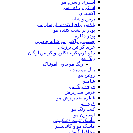
اسپری و سرم مو
اسکراب کف سر
اکسیدان
برس و شانه
پلکس و احیا کندده ،ابرسان مو
پودر پر پشت کننده مو
پودر دکلره
چسب و واکس مو شانه جادویی
خرید کراتین برزیلی
دکو کرم،کرم دکلره و کراتین ارگان
رنگ مو
رنگ مو بدون آمونیاک
رنگ مو مردانه
روغن مو
شامپو
فرچه رنگ مو
قرص ضدریزش
قطره ضد ریزش مو
کرم مو
کیت رنگ مو
لوسیون مو
ماسک تثبیت /عنکبوتی
ماسک مو و کاندیشنر
محافظ گوش