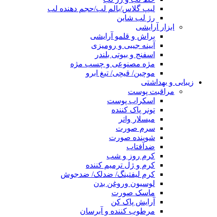
لیپ گلاس/بالم لب/حجم دهنده لب
رژ لب شاین
ابزار آرایشی
براش و قلمو آرایشی
آیینه جیبی و رومیزی
اسفنج و بیوتی بلندر
مژه مصنوعی و چسب مژه
موچین/ قیچی/ تیغ ابرو
زیبایی و بهداشتی
مراقبت پوست
اسکراب پوست
تونر پاک کننده
میسلار واتر
سرم صورت
شوینده صورت
ضدآفتاب
کرم روز و شب
کرم و ژل ترمیم کننده
کرم لیفتینگ/ ضدلک/ ضدجوش
لوسیون وروغن بدن
ماسک صورت
آرایش پاک کن
مرطوب کننده و آبرسان