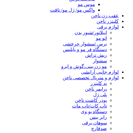
موس مو
واکس مو/ ژل مو/ تافت
عقب زن ناخن
کلینزر ناخن
لوازم برقی
اپیلاتور/شیور بدن
اتو مو
برس /سشوار چرخشی
دستگاه فر مو و بابلیس
ریش تراش
سشوار
مو زن بینی،گوش و ابرو
لوازم جانبی آرایشی
لوازم و متریال تخصصی ناخن
پد کلینزر
پرایمر ناخن
پلی ژل
پودر کاشت ناخن
تاپ کات/تاپ مات
دستگاه یو وی
رابر بیس
سوهان برقی
ضدقارچ