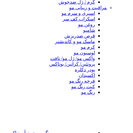
کرم / ژل ضدجوش
مراقبت و زیبایی مو
اسپری و سرم مو
اسکراب کف سر
روغن مو
شامپو
قرص ضدریزش
ماسک مو و کاندیشنر
کرم مو
لوسیون مو
واکس مو/ ژل مو/ تافت
پروتئین/ کراتین/ بوتاکس
پودر دکلره
اکسیدان
فرچه رنگ مو
کیت رنگ مو
رنگ مو
رنگ مو بدون آمونیاک