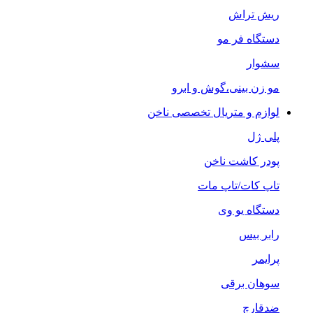
ریش تراش
دستگاه فر مو
سشوار
مو زن بینی،گوش و ابرو
لوازم و متریال تخصصی ناخن
پلی ژل
پودر کاشت ناخن
تاپ کات/تاپ مات
دستگاه یو وی
رابر بیس
پرایمر
سوهان برقی
ضدقارچ