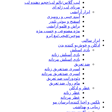
لیپ گلاس/بالم لب/حجم دهنده لب
مربای لب ژله ای
ابزار آرایشی
آیینه جیبی و رومیزی
اسفنج و بیوتی بلندر
براش و قلمو آرایشی
مژه مصنوعی و چسب مژه
موچین/قیچی/تیغ ابرو
ابزار سالنی
ادکلن و خوش‌بو کننده بدن
بادی اسپلش
بادی اسپلش زنانه
بادی اسپلش مردانه
ضد تعریق
اسپری ضدتعریق زنانه
اسپری ضدتعریق مردانه
دئودورانت ضد تعریق
مام رول ضد تعریق
عطر و ادکلن
عطر زنانه
عطر مردانه
پلکس و احیا کننده،ابرسان مو
زیبایی و بهداشتی
مراقبت پوست