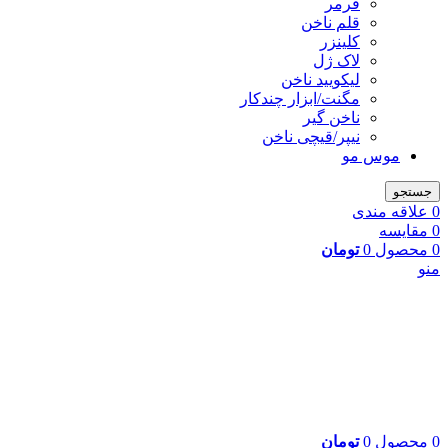
فرمر
قلم ناخن
کلینزر
لاک ژل
لیکوييد ناخن
مگنت/ابزار چندکار
ناخن گیر
نیپر/قیچی ناخن
موس مو
جستجو
0
علاقه مندی
0
مقایسه
0
محصول
0
تومان
منو
0
محصول
0
تومان