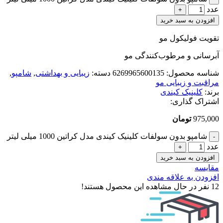
عدد
افزودن به سبد خرید
تقویت فولیکول مو
آبرسانی و مرطوب‌کنندگی مو
شناسه محصول:
6269965600135
دسته:
زیبایی و بهداشتی
,
شامپو
,
مراقبت و زیبایی مو
برند:
کلینیک کیندی
اشتراک گذاری:
975,000
تومان
شامپو بدون سولفات کلینیک کیندی مدل کراتین 1000 میلی لیتر
عدد
افزودن به سبد خرید
مقایسه
افزودن به علاقه مندی
12
نفر در حال مشاهده این محصول هستند!