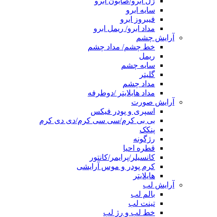
ژل ابرو/صابون ابرو
سایه ابرو
فیبروز ابرو
مداد ابرو/ ریمل ابرو
آرایش چشم
خط چشم/ مداد چشم
ریمل
سایه چشم
گلیتر
مداد چشم
مداد هایلایتر /دوطرفه
آرایش صورت
اسپری و پودر فیکس
بی بی کرم/سی سی کرم/دی دی کرم
پنکک
رژگونه
قطره احیا
کانسیلر/پرایمر/کانتور
کرم پودر و موس آرایشی
هایلایتر
آرایش لب
بالم لب
تینت لب
خط لب و رژ لب