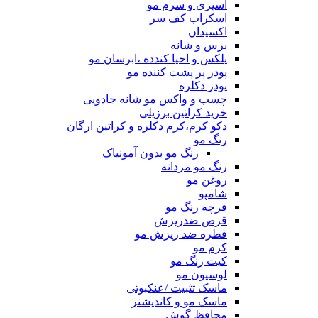
اسپری و سرم مو
اسکراب کف سر
اکسیدان
برس و شانه
پلکس و احیا کندده ،ابرسان مو
پودر پر پشت کننده مو
پودر دکلره
چسب و واکس مو شانه جادویی
خرید کراتین برزیلی
دکو کرم،کرم دکلره و کراتین ارگان
رنگ مو
رنگ مو بدون آمونیاک
رنگ مو مردانه
روغن مو
شامپو
فرچه رنگ مو
قرص ضدریزش
قطره ضد ریزش مو
کرم مو
کیت رنگ مو
لوسیون مو
ماسک تثبیت /عنکبوتی
ماسک مو و کاندیشنر
محافظ گوش