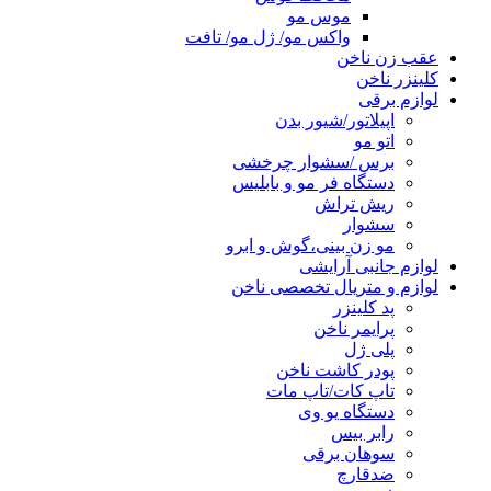
موس مو
واکس مو/ ژل مو/ تافت
عقب زن ناخن
کلینزر ناخن
لوازم برقی
اپیلاتور/شیور بدن
اتو مو
برس /سشوار چرخشی
دستگاه فر مو و بابلیس
ریش تراش
سشوار
مو زن بینی،گوش و ابرو
لوازم جانبی آرایشی
لوازم و متریال تخصصی ناخن
پد کلینزر
پرایمر ناخن
پلی ژل
پودر کاشت ناخن
تاپ کات/تاپ مات
دستگاه یو وی
رابر بیس
سوهان برقی
ضدقارچ