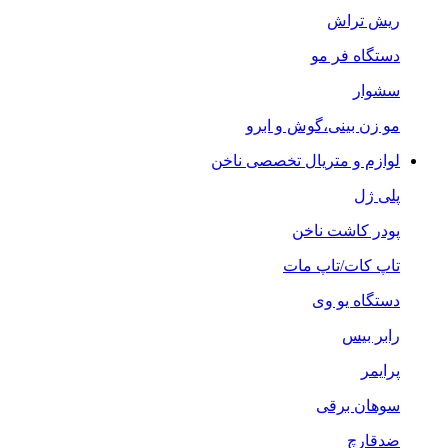
ریش تراش
دستگاه فر مو
سشوار
مو زن بینی،گوش و ابرو
لوازم و متریال تخصصی ناخن
پلی ژل
پودر کاشت ناخن
تاپ کات/تاپ مات
دستگاه یو وی
رابر بیس
پرایمر
سوهان برقی
ضدقارچ