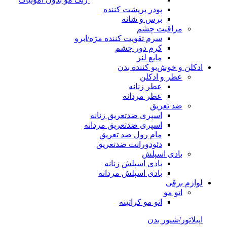
پودر پرپشت کننده
برس و شانه
مراقبت چشم
سرم تقویت کننده مژه/ابرو
کرم دور چشم
مایع لنز
ادکلن و خوش‌بو کننده بدن
عطر و ادکلن
عطر زنانه
عطر مردانه
ضد تعریق
اسپری ضدتعریق زنانه
اسپری ضدتعریق مردانه
مام رول ضد تعریق
دئودورانت ضدتعریق
بادی اسپلش
بادی اسپلش زنانه
بادی اسپلش مردانه
لوازم برقی
اتو مو
اتو مو کراتینه
اپیلاتور/شیور بدن