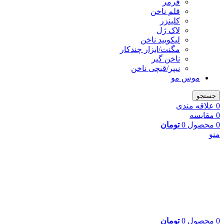
فرمر
قلم ناخن
کلینزر
لاک ژل
لیکوييد ناخن
مگنت/ابزار چندکار
ناخن گیر
نیپر/قیچی ناخن
موس مو
جستجو
0
علاقه مندی
0
مقایسه
0
محصول
0
تومان
منو
0
محصول
0
تومان