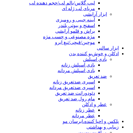
لیپ گلاس/بالم لب/حجم دهنده لب
مربای لب ژله ای
ابزار آرایشی
آیینه جیبی و رومیزی
اسفنج و بیوتی بلندر
براش و قلمو آرایشی
مژه مصنوعی و چسب مژه
موچین/قیچی/تیغ ابرو
ابزار سالنی
ادکلن و خوش‌بو کننده بدن
بادی اسپلش
بادی اسپلش زنانه
بادی اسپلش مردانه
ضد تعریق
اسپری ضدتعریق زنانه
اسپری ضدتعریق مردانه
دئودورانت ضد تعریق
مام رول ضد تعریق
عطر و ادکلن
عطر زنانه
عطر مردانه
پلکس و احیا کننده،ابرسان مو
زیبایی و بهداشتی
مراقبت پوست