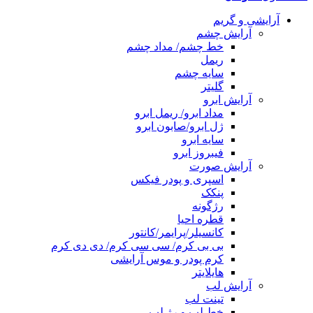
آرایشی و گریم
آرایش چشم
خط چشم/ مداد چشم
ریمل
سایه چشم
گلیتر
آرایش ابرو
مداد ابرو/ ریمل ابرو
ژل ابرو/صابون ابرو
سایه ابرو
فیبروز ابرو
آرایش صورت
اسپری و پودر فیکس
پنکک
رژگونه
قطره احیا
کانسیلر/پرایمر/کانتور
بی بی کرم/ سی سی کرم/ دی دی کرم
کرم پودر و موس آرایشی
هایلایتر
آرایش لب
تینت لب
خط لب و رژ لب