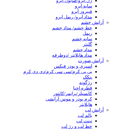
ژل ابرو/صابون ابرو
سایه ابرو
فیبروز ابرو
مداد ابرو/ ریمل ابرو
آرایش چشم
خط چشم/ مداد چشم
ریمل
سایه چشم
گلیتر
مداد چشم
مداد هایلایتر /دوطرفه
آرایش صورت
اسپری و پودر فیکس
بی بی کرم/سی سی کرم/دی دی کرم
پنکک
رژگونه
قطره احیا
کانسیلر/پرایمر/کانتور
کرم پودر و موس آرایشی
هایلایتر
آرایش لب
بالم لب
تینت لب
خط لب و رژ لب