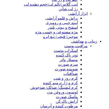
لیپ گلاس/بالم لب/حجم دهنده لب
رژ لب شاین
ابزار آرایشی
براش و قلمو آرایشی
آیینه جیبی و رومیزی
اسفنج و بیوتی بلندر
مژه مصنوعی و چسب مژه
موچین/ قیچی/ تیغ ابرو
زیبایی و بهداشتی
مراقبت پوست
اسکراب پوست
تونر پاک کننده
میسلار واتر
سرم صورت
شوینده صورت
ضدآفتاب
کرم روز و شب
کرم و ژل ترمیم کننده
کرم لیفتینگ/ ضدلک/ ضدجوش
لوسیون وروغن بدن
ماسک صورت
آرایش پاک کن
مرطوب کننده و آبرسان