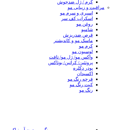
کرم / ژل ضدجوش
مراقبت و زیبایی مو
اسپری و سرم مو
اسکراب کف سر
روغن مو
شامپو
قرص ضدریزش
ماسک مو و کاندیشنر
کرم مو
لوسیون مو
واکس مو/ ژل مو/ تافت
پروتئین/ کراتین/ بوتاکس
پودر دکلره
اکسیدان
فرچه رنگ مو
کیت رنگ مو
رنگ مو
رنگ مو بدون آمونیاک