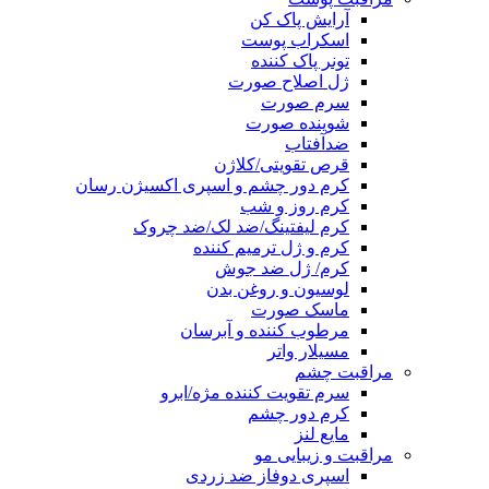
آرایش پاک کن
اسکراب پوست
تونر پاک کننده
ژل اصلاح صورت
سرم صورت
شوینده صورت
ضدآفتاب
قرص تقویتی/کلاژن
کرم دور چشم و اسپری اکسیژن رسان
کرم روز و شب
کرم لیفتینگ/ضد لک/ضد چروک
کرم و ژل ترمیم کننده
کرم/ ژل ضد جوش
لوسیون و روغن بدن
ماسک صورت
مرطوب کننده و آبرسان
مسیلار واتر
مراقبت چشم
سرم تقویت کننده مژه/ابرو
کرم دور چشم
مایع لنز
مراقبت و زیبایی مو
اسپری دوفاز ضد زردی