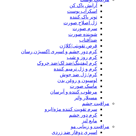
آرایش پاک کن
اسکراب پوست
تونر پاک کننده
ژل اصلاح صورت
سرم صورت
شوینده صورت
ضدآفتاب
قرص تقویتی/کلاژن
کرم دور چشم و اسپری اکسیژن رسان
کرم روز و شب
کرم لیفتینگ/ضد لک/ضد چروک
کرم و ژل ترمیم کننده
کرم/ ژل ضد جوش
لوسیون و روغن بدن
ماسک صورت
مرطوب کننده و آبرسان
مسیلار واتر
مراقبت چشم
سرم تقویت کننده مژه/ابرو
کرم دور چشم
مایع لنز
مراقبت و زیبایی مو
اسپری دوفاز ضد زردی