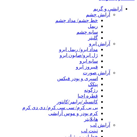
آرایشی و گریم
آرایش چشم
خط چشم/ مداد چشم
ریمل
سایه چشم
گلیتر
آرایش ابرو
مداد ابرو/ ریمل ابرو
ژل ابرو/صابون ابرو
سایه ابرو
فیبروز ابرو
آرایش صورت
اسپری و پودر فیکس
پنکک
رژگونه
قطره احیا
کانسیلر/پرایمر/کانتور
بی بی کرم/ سی سی کرم/ دی دی کرم
کرم پودر و موس آرایشی
هایلایتر
آرایش لب
تینت لب
خط لب و رژ لب