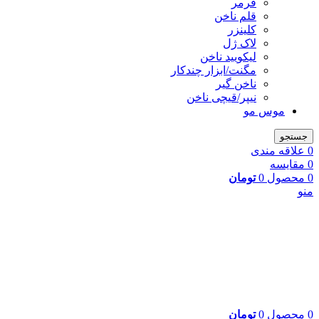
فرمر
قلم ناخن
کلینزر
لاک ژل
لیکوييد ناخن
مگنت/ابزار چندکار
ناخن گیر
نیپر/قیچی ناخن
موس مو
جستجو
0
علاقه مندی
0
مقایسه
0
محصول
0
تومان
منو
0
محصول
0
تومان