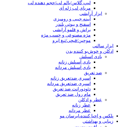
لیپ گلاس/بالم لب/حجم دهنده لب
مربای لب ژله ای
ابزار آرایشی
آیینه جیبی و رومیزی
اسفنج و بیوتی بلندر
براش و قلمو آرایشی
مژه مصنوعی و چسب مژه
موچین/قیچی/تیغ ابرو
ابزار سالنی
ادکلن و خوش‌بو کننده بدن
بادی اسپلش
بادی اسپلش زنانه
بادی اسپلش مردانه
ضد تعریق
اسپری ضدتعریق زنانه
اسپری ضدتعریق مردانه
دئودورانت ضد تعریق
مام رول ضد تعریق
عطر و ادکلن
عطر زنانه
عطر مردانه
پلکس و احیا کننده،ابرسان مو
زیبایی و بهداشتی
مراقبت پوست