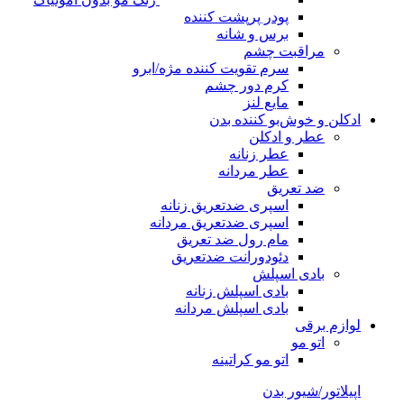
پودر پرپشت کننده
برس و شانه
مراقبت چشم
سرم تقویت کننده مژه/ابرو
کرم دور چشم
مایع لنز
ادکلن و خوش‌بو کننده بدن
عطر و ادکلن
عطر زنانه
عطر مردانه
ضد تعریق
اسپری ضدتعریق زنانه
اسپری ضدتعریق مردانه
مام رول ضد تعریق
دئودورانت ضدتعریق
بادی اسپلش
بادی اسپلش زنانه
بادی اسپلش مردانه
لوازم برقی
اتو مو
اتو مو کراتینه
اپیلاتور/شیور بدن