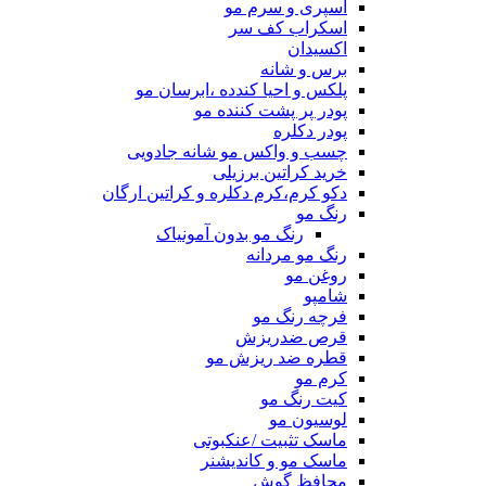
اسپری و سرم مو
اسکراب کف سر
اکسیدان
برس و شانه
پلکس و احیا کندده ،ابرسان مو
پودر پر پشت کننده مو
پودر دکلره
چسب و واکس مو شانه جادویی
خرید کراتین برزیلی
دکو کرم،کرم دکلره و کراتین ارگان
رنگ مو
رنگ مو بدون آمونیاک
رنگ مو مردانه
روغن مو
شامپو
فرچه رنگ مو
قرص ضدریزش
قطره ضد ریزش مو
کرم مو
کیت رنگ مو
لوسیون مو
ماسک تثبیت /عنکبوتی
ماسک مو و کاندیشنر
محافظ گوش