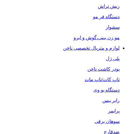
ریش تراش
دستگاه فر مو
سشوار
مو زن بینی،گوش و ابرو
لوازم و متریال تخصصی ناخن
پلی ژل
پودر کاشت ناخن
تاپ کات/تاپ مات
دستگاه یو وی
رابر بیس
پرایمر
سوهان برقی
ضدقارچ