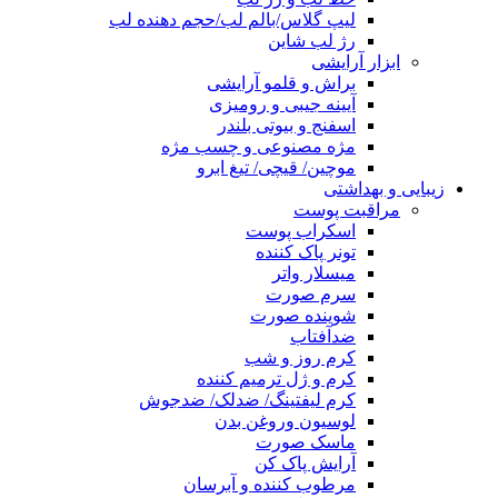
لیپ گلاس/بالم لب/حجم دهنده لب
رژ لب شاین
ابزار آرایشی
براش و قلمو آرایشی
آیینه جیبی و رومیزی
اسفنج و بیوتی بلندر
مژه مصنوعی و چسب مژه
موچین/ قیچی/ تیغ ابرو
زیبایی و بهداشتی
مراقبت پوست
اسکراب پوست
تونر پاک کننده
میسلار واتر
سرم صورت
شوینده صورت
ضدآفتاب
کرم روز و شب
کرم و ژل ترمیم کننده
کرم لیفتینگ/ ضدلک/ ضدجوش
لوسیون وروغن بدن
ماسک صورت
آرایش پاک کن
مرطوب کننده و آبرسان