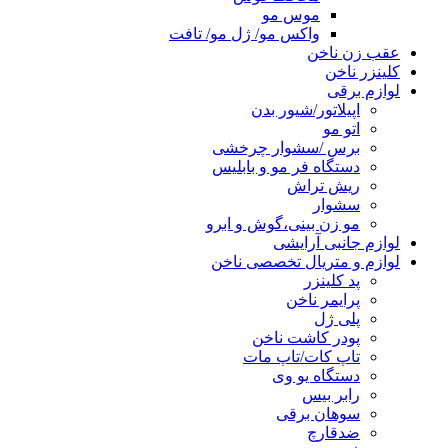
موس مو
واکس مو/ ژل مو/ تافت
عقب زن ناخن
کلینزر ناخن
لوازم برقی
اپیلاتور/شیور بدن
اتو مو
برس /سشوار چرخشی
دستگاه فر مو و بابلیس
ریش تراش
سشوار
مو زن بینی،گوش و ابرو
لوازم جانبی آرایشی
لوازم و متریال تخصصی ناخن
پد کلینزر
پرایمر ناخن
پلی ژل
پودر کاشت ناخن
تاپ کات/تاپ مات
دستگاه یو وی
رابر بیس
سوهان برقی
ضدقارچ