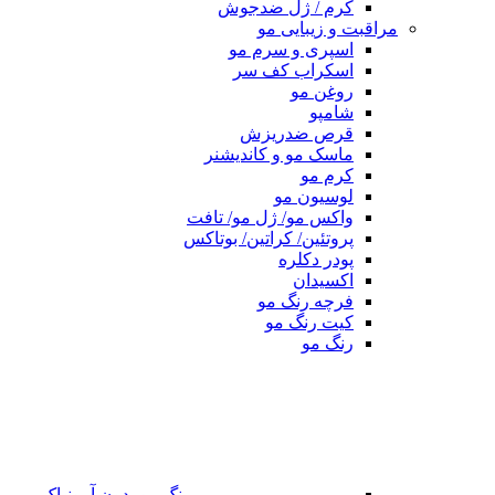
کرم / ژل ضدجوش
مراقبت و زیبایی مو
اسپری و سرم مو
اسکراب کف سر
روغن مو
شامپو
قرص ضدریزش
ماسک مو و کاندیشنر
کرم مو
لوسیون مو
واکس مو/ ژل مو/ تافت
پروتئین/ کراتین/ بوتاکس
پودر دکلره
اکسیدان
فرچه رنگ مو
کیت رنگ مو
رنگ مو
رنگ مو بدون آمونیاک