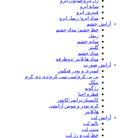
ژل ابرو/صابون ابرو
سایه ابرو
فیبروز ابرو
مداد ابرو/ ریمل ابرو
آرایش چشم
خط چشم/ مداد چشم
ریمل
سایه چشم
گلیتر
مداد چشم
مداد هایلایتر /دوطرفه
آرایش صورت
اسپری و پودر فیکس
بی بی کرم/سی سی کرم/دی دی کرم
پنکک
رژگونه
قطره احیا
کانسیلر/پرایمر/کانتور
کرم پودر و موس آرایشی
هایلایتر
آرایش لب
بالم لب
تینت لب
خط لب و رژ لب