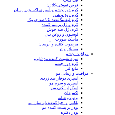
ضدآفتاب
قرص تقویتی/کلاژن
کرم دور چشم و اسپری اکسیژن رسان
کرم روز و شب
کرم لیفتینگ/ضد لک/ضد چروک
کرم و ژل ترمیم کننده
کرم/ ژل ضد جوش
لوسیون و روغن بدن
ماسک صورت
مرطوب کننده و آبرسان
مسیلار واتر
مراقبت چشم
سرم تقویت کننده مژه/ابرو
کرم دور چشم
مایع لنز
مراقبت و زیبایی مو
اسپری دوفاز ضد زردی
اسپری و سرم مو
اسکراب کف سر
اکسیدان
برس و شانه
پلکس و احیا کندده ،ابرسان مو
پودر پر پشت کننده مو
پودر دکلره