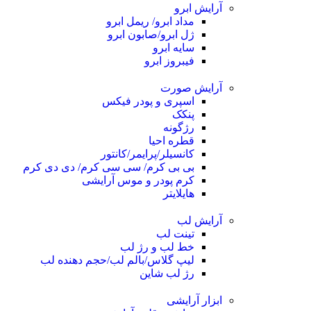
آرایش ابرو
مداد ابرو/ ریمل ابرو
ژل ابرو/صابون ابرو
سایه ابرو
فیبروز ابرو
آرایش صورت
اسپری و پودر فیکس
پنکک
رژگونه
قطره احیا
کانسیلر/پرایمر/کانتور
بی بی کرم/ سی سی کرم/ دی دی کرم
کرم پودر و موس آرایشی
هایلایتر
آرایش لب
تینت لب
خط لب و رژ لب
لیپ گلاس/بالم لب/حجم دهنده لب
رژ لب شاین
ابزار آرایشی