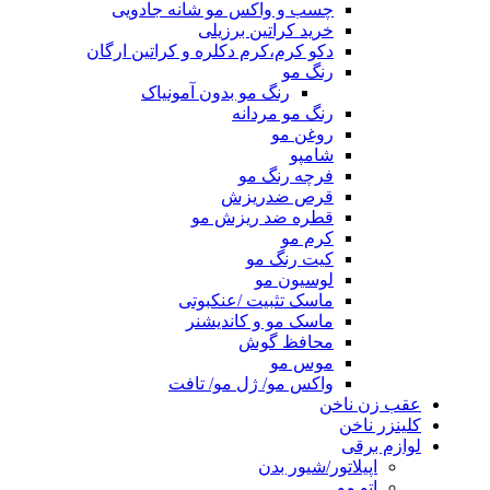
چسب و واکس مو شانه جادویی
خرید کراتین برزیلی
دکو کرم،کرم دکلره و کراتین ارگان
رنگ مو
رنگ مو بدون آمونیاک
رنگ مو مردانه
روغن مو
شامپو
فرچه رنگ مو
قرص ضدریزش
قطره ضد ریزش مو
کرم مو
کیت رنگ مو
لوسیون مو
ماسک تثبیت /عنکبوتی
ماسک مو و کاندیشنر
محافظ گوش
موس مو
واکس مو/ ژل مو/ تافت
عقب زن ناخن
کلینزر ناخن
لوازم برقی
اپیلاتور/شیور بدن
اتو مو