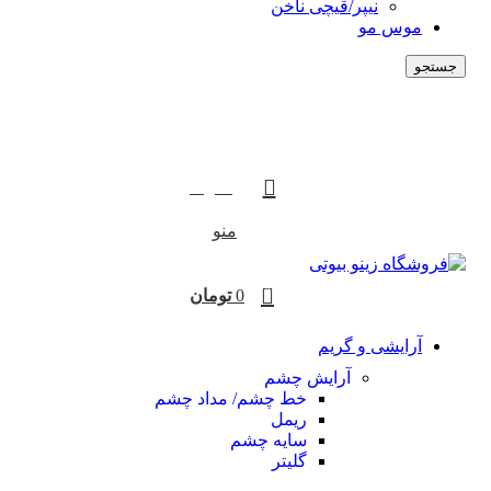
نیپر/قیچی ناخن
موس مو
جستجو
0
تومان
منو
0
0
تومان
آرایشی و گریم
آرایش چشم
خط چشم/ مداد چشم
ریمل
سایه چشم
گلیتر