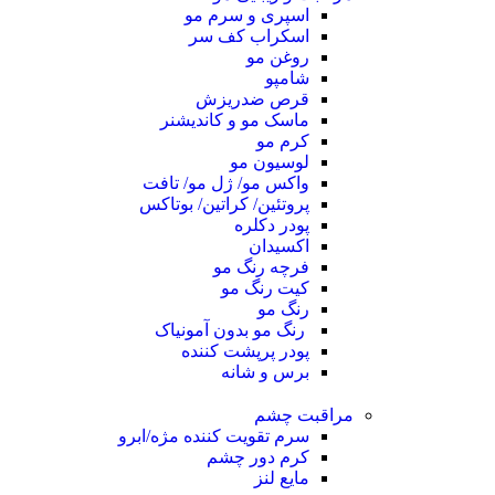
اسپری و سرم مو
اسکراب کف سر
روغن مو
شامپو
قرص ضدریزش
ماسک مو و کاندیشنر
کرم مو
لوسیون مو
واکس مو/ ژل مو/ تافت
پروتئین/ کراتین/ بوتاکس
پودر دکلره
اکسیدان
فرچه رنگ مو
کیت رنگ مو
رنگ مو
رنگ مو بدون آمونیاک
پودر پرپشت کننده
برس و شانه
مراقبت چشم
سرم تقویت کننده مژه/ابرو
کرم دور چشم
مایع لنز