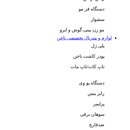
دستگاه فر مو
سشوار
مو زن بینی،گوش و ابرو
لوازم و متریال تخصصی ناخن
پلی ژل
پودر کاشت ناخن
تاپ کات/تاپ مات
دستگاه یو وی
رابر بیس
پرایمر
سوهان برقی
ضدقارچ