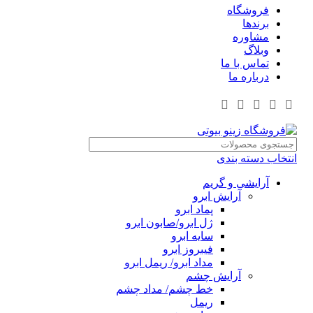
فروشگاه
برندها
مشاوره
وبلاگ
تماس با ما
درباره ما
انتخاب دسته بندی
آرایشی و گریم
آرایش ابرو
پماد ابرو
ژل ابرو/صابون ابرو
سایه ابرو
فیبروز ابرو
مداد ابرو/ ریمل ابرو
آرایش چشم
خط چشم/ مداد چشم
ریمل