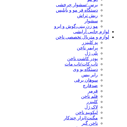
برس /سشوار چرخشی
دستگاه فر مو و بابلیس
ریش تراش
سشوار
مو زن بینی،گوش و ابرو
لوازم جانبی آرایشی
لوازم و متریال تخصصی ناخن
پد کلینزر
پرایمر ناخن
پلی ژل
پودر کاشت ناخن
تاپ کات/تاپ مات
دستگاه یو وی
رابر بیس
سوهان برقی
ضدقارچ
فرمر
قلم ناخن
کلینزر
لاک ژل
لیکوييد ناخن
مگنت/ابزار چندکار
ناخن گیر