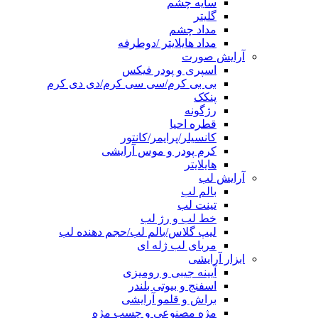
سایه چشم
گلیتر
مداد چشم
مداد هایلایتر /دوطرفه
آرایش صورت
اسپری و پودر فیکس
بی بی کرم/سی سی کرم/دی دی کرم
پنکک
رژگونه
قطره احیا
کانسیلر/پرایمر/کانتور
کرم پودر و موس آرایشی
هایلایتر
آرایش لب
بالم لب
تینت لب
خط لب و رژ لب
لیپ گلاس/بالم لب/حجم دهنده لب
مربای لب ژله ای
ابزار آرایشی
آیینه جیبی و رومیزی
اسفنج و بیوتی بلندر
براش و قلمو آرایشی
مژه مصنوعی و چسب مژه