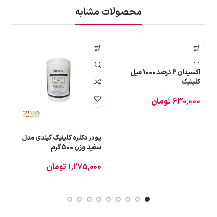
محصولات مشابه
اکسیدان 6 درصد 1000 میل
کلینیک
630,000
تومان
پودر دکلره کلینیک کیندی مدل
ا
سفید وزن 500 گرم
00
1,275,000
تومان
0