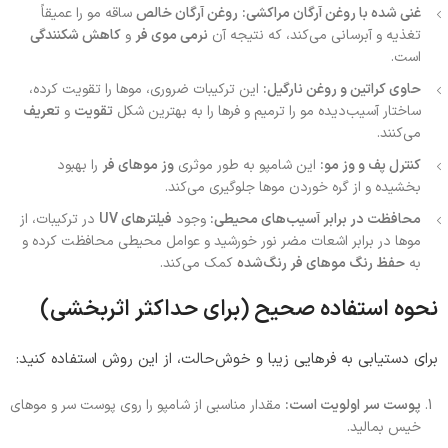
غنی شده با روغن آرگان مراکشی:
روغن آرگان خالص
ساقه مو را عمیقاً
تغذیه و آبرسانی می‌کند، که نتیجه آن
نرمی موی فر
و
کاهش شکنندگی
است.
حاوی کراتین و روغن نارگیل:
این ترکیبات ضروری، موها را تقویت کرده،
ساختار آسیب‌دیده مو را ترمیم و فرها را به بهترین شکل
تقویت
و
تعریف
می‌کنند.
کنترل پف و وز مو:
این شامپو به طور موثری
وز موهای فر
را بهبود
بخشیده و از گره خوردن موها جلوگیری می‌کند.
محافظت در برابر آسیب‌های محیطی:
وجود
فیلترهای UV
در ترکیبات، از
موها در برابر اشعات مضر نور خورشید و عوامل محیطی محافظت کرده و
به
حفظ رنگ موهای فر رنگ‌شده
کمک می‌کند.
نحوه استفاده صحیح (برای حداکثر اثربخشی)
برای دستیابی به فرهایی زیبا و خوش‌حالت، از این روش استفاده کنید:
پوست سر اولویت است:
مقدار مناسبی از شامپو را روی پوست سر و موهای
خیس بمالید.