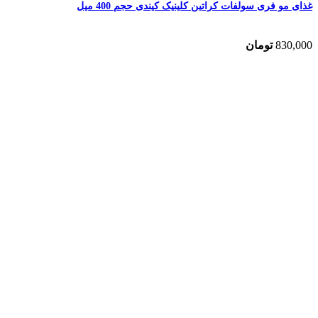
غذای مو فری سولفات کراتین کلینیک کیندی حجم 400 میل
830,000
تومان