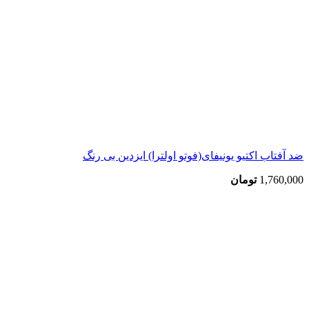
ضد آفتاب اکتیو یونیفای(فوتو اولترا) ایزدین بی رنگ
1,760,000
تومان
اتمام موجودی
بزرگنمایی تصویر