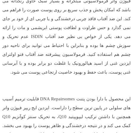
فیوژن واتر فرمولاسیونی مبتکرانه و بسیار سبک حاوی رنگدانه می
باشد که امکان پخش و جذب سریع بر روی پوست صورت را فراهم می
کند. این ضد آفتاب فاقد چربی درخشندگی و یا چربی ای از خود بر جای
نمی گذارد و حس طراوت و لطافت پوستی ابریشمی و مات را ارائه
می دهد. یکی از خواص بی نظیر ضد آفتاب ISDIN عدم تحریک و
سوزش چشم ها بوده و بنابراین با احتیاط می توانید برای ناحیه دور
چشم هم استفاده کنید. فرمولاسیون پیشرفته ضد آفتاب فتو اولترای
ایزدین غنی از اسید هیالورونیک با غلظت دو برابر بوده و با آبرسانی
غنی پوست، باعث حفظ و بهبود خاصیت ارتجاعی پوست می شود.
این محصول با دارا بودن پتنت DNA Repairsomes قابلیت ترمیم آسیب
های سلولی در پایین ترین سطح را داراست. ایزدین ایج ریپر فیوژن واتر
همچنین با داشتن ترکیب لیپوپپتید Q10، به تحریک سنتز کوآنزیم Q10
کمک می کند و در نتیجه درخشندگی و ظاهر پوست را بهبود می بخشد.