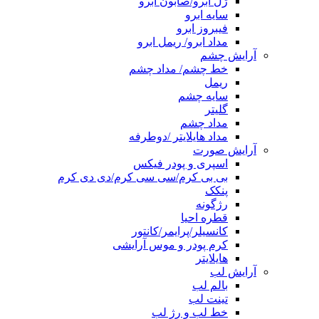
ژل ابرو/صابون ابرو
سایه ابرو
فیبروز ابرو
مداد ابرو/ ریمل ابرو
آرایش چشم
خط چشم/ مداد چشم
ریمل
سایه چشم
گلیتر
مداد چشم
مداد هایلایتر /دوطرفه
آرایش صورت
اسپری و پودر فیکس
بی بی کرم/سی سی کرم/دی دی کرم
پنکک
رژگونه
قطره احیا
کانسیلر/پرایمر/کانتور
کرم پودر و موس آرایشی
هایلایتر
آرایش لب
بالم لب
تینت لب
خط لب و رژ لب