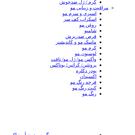
کرم / ژل ضدجوش
مراقبت و زیبایی مو
اسپری و سرم مو
اسکراب کف سر
روغن مو
شامپو
قرص ضدریزش
ماسک مو و کاندیشنر
کرم مو
لوسیون مو
واکس مو/ ژل مو/ تافت
پروتئین/ کراتین/ بوتاکس
پودر دکلره
اکسیدان
فرچه رنگ مو
کیت رنگ مو
رنگ مو
رنگ مو بدون آمونیاک