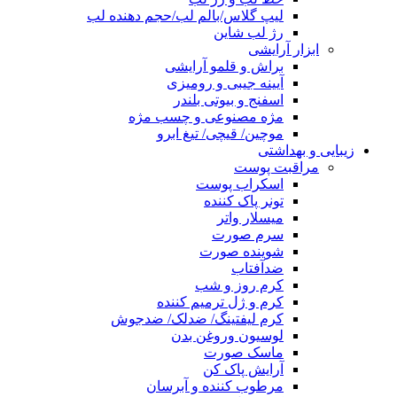
لیپ گلاس/بالم لب/حجم دهنده لب
رژ لب شاین
ابزار آرایشی
براش و قلمو آرایشی
آیینه جیبی و رومیزی
اسفنج و بیوتی بلندر
مژه مصنوعی و چسب مژه
موچین/ قیچی/ تیغ ابرو
زیبایی و بهداشتی
مراقبت پوست
اسکراب پوست
تونر پاک کننده
میسلار واتر
سرم صورت
شوینده صورت
ضدآفتاب
کرم روز و شب
کرم و ژل ترمیم کننده
کرم لیفتینگ/ ضدلک/ ضدجوش
لوسیون وروغن بدن
ماسک صورت
آرایش پاک کن
مرطوب کننده و آبرسان