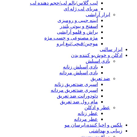
لیپ گلاس/بالم لب/حجم دهنده لب
مربای لب ژله ای
ابزار آرایشی
آیینه جیبی و رومیزی
اسفنج و بیوتی بلندر
براش و قلمو آرایشی
مژه مصنوعی و چسب مژه
موچین/قیچی/تیغ ابرو
ابزار سالنی
ادکلن و خوش‌بو کننده بدن
بادی اسپلش
بادی اسپلش زنانه
بادی اسپلش مردانه
ضد تعریق
اسپری ضدتعریق زنانه
اسپری ضدتعریق مردانه
دئودورانت ضد تعریق
مام رول ضد تعریق
عطر و ادکلن
عطر زنانه
عطر مردانه
پلکس و احیا کننده،ابرسان مو
زیبایی و بهداشتی
مراقبت پوست