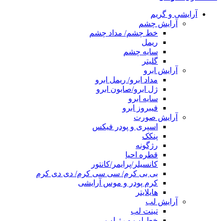
آرایشی و گریم
آرایش چشم
خط چشم/ مداد چشم
ریمل
سایه چشم
گلیتر
آرایش ابرو
مداد ابرو/ ریمل ابرو
ژل ابرو/صابون ابرو
سایه ابرو
فیبروز ابرو
آرایش صورت
اسپری و پودر فیکس
پنکک
رژگونه
قطره احیا
کانسیلر/پرایمر/کانتور
بی بی کرم/ سی سی کرم/ دی دی کرم
کرم پودر و موس آرایشی
هایلایتر
آرایش لب
تینت لب
خط لب و رژ لب