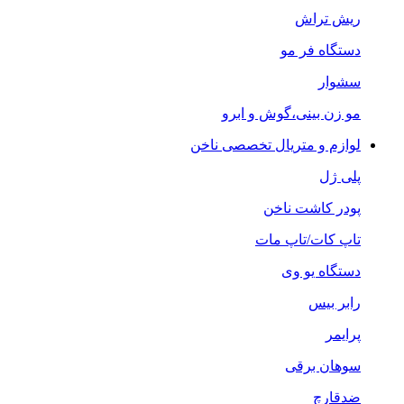
ریش تراش
دستگاه فر مو
سشوار
مو زن بینی،گوش و ابرو
لوازم و متریال تخصصی ناخن
پلی ژل
پودر کاشت ناخن
تاپ کات/تاپ مات
دستگاه یو وی
رابر بیس
پرایمر
سوهان برقی
ضدقارچ