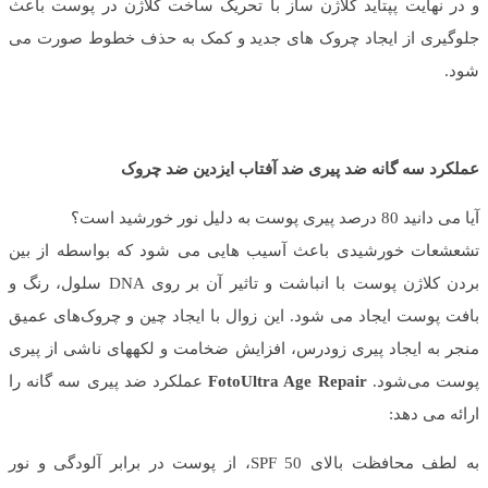
و در نهایت پپتاید کلاژن ساز با تحریک ساخت کلاژن در پوست باعث
جلوگیری از ایجاد چروک های جدید و کمک به حذف خطوط صورت می
شود.
عملکرد سه گانه ضد پیری ضد آفتاب ایزدین ضد چروک
آیا می دانید 80 درصد پیری پوست به دلیل نور خورشید است؟
تشعشعات خورشیدی باعث آسیب هایی می شود که بواسطه از بین
بردن کلاژن پوست با انباشت و تاثیر آن بر روی DNA سلول، رنگ و
بافت پوست ایجاد می شود. این زوال با ایجاد چین و چروک‌های عمیق
منجر به ایجاد پیری زودرس، افزایش ضخامت و لکههای ناشی از پیری
پوست می‌شود.
FotoUltra Age Repair
عملکرد ضد پیری سه گانه را
ارائه می دهد:
به لطف محافظت بالای SPF 50، از پوست در برابر آلودگی و نور