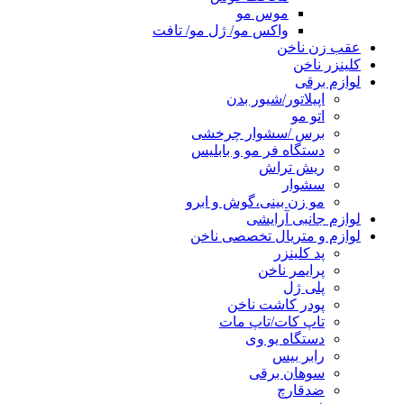
موس مو
واکس مو/ ژل مو/ تافت
عقب زن ناخن
کلینزر ناخن
لوازم برقی
اپیلاتور/شیور بدن
اتو مو
برس /سشوار چرخشی
دستگاه فر مو و بابلیس
ریش تراش
سشوار
مو زن بینی،گوش و ابرو
لوازم جانبی آرایشی
لوازم و متریال تخصصی ناخن
پد کلینزر
پرایمر ناخن
پلی ژل
پودر کاشت ناخن
تاپ کات/تاپ مات
دستگاه یو وی
رابر بیس
سوهان برقی
ضدقارچ