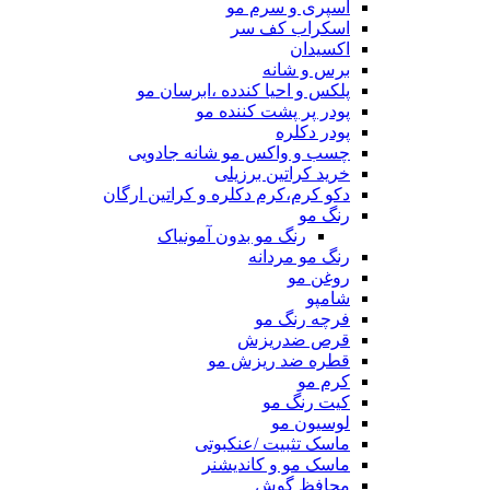
اسپری و سرم مو
اسکراب کف سر
اکسیدان
برس و شانه
پلکس و احیا کندده ،ابرسان مو
پودر پر پشت کننده مو
پودر دکلره
چسب و واکس مو شانه جادویی
خرید کراتین برزیلی
دکو کرم،کرم دکلره و کراتین ارگان
رنگ مو
رنگ مو بدون آمونیاک
رنگ مو مردانه
روغن مو
شامپو
فرچه رنگ مو
قرص ضدریزش
قطره ضد ریزش مو
کرم مو
کیت رنگ مو
لوسیون مو
ماسک تثبیت /عنکبوتی
ماسک مو و کاندیشنر
محافظ گوش