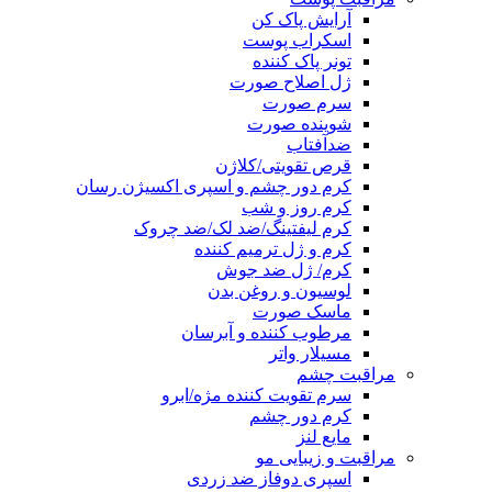
آرایش پاک کن
اسکراب پوست
تونر پاک کننده
ژل اصلاح صورت
سرم صورت
شوینده صورت
ضدآفتاب
قرص تقویتی/کلاژن
کرم دور چشم و اسپری اکسیژن رسان
کرم روز و شب
کرم لیفتینگ/ضد لک/ضد چروک
کرم و ژل ترمیم کننده
کرم/ ژل ضد جوش
لوسیون و روغن بدن
ماسک صورت
مرطوب کننده و آبرسان
مسیلار واتر
مراقبت چشم
سرم تقویت کننده مژه/ابرو
کرم دور چشم
مایع لنز
مراقبت و زیبایی مو
اسپری دوفاز ضد زردی