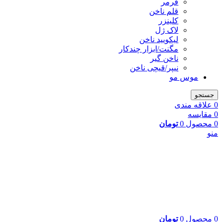
فرمر
قلم ناخن
کلینزر
لاک ژل
لیکوييد ناخن
مگنت/ابزار چندکار
ناخن گیر
نیپر/قیچی ناخن
موس مو
جستجو
0
علاقه مندی
0
مقایسه
0
محصول
0
تومان
منو
0
محصول
0
تومان