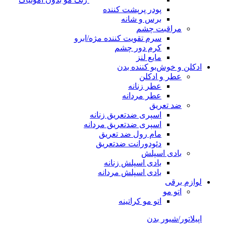
پودر پرپشت کننده
برس و شانه
مراقبت چشم
سرم تقویت کننده مژه/ابرو
کرم دور چشم
مایع لنز
ادکلن و خوش‌بو کننده بدن
عطر و ادکلن
عطر زنانه
عطر مردانه
ضد تعریق
اسپری ضدتعریق زنانه
اسپری ضدتعریق مردانه
مام رول ضد تعریق
دئودورانت ضدتعریق
بادی اسپلش
بادی اسپلش زنانه
بادی اسپلش مردانه
لوازم برقی
اتو مو
اتو مو کراتینه
اپیلاتور/شیور بدن