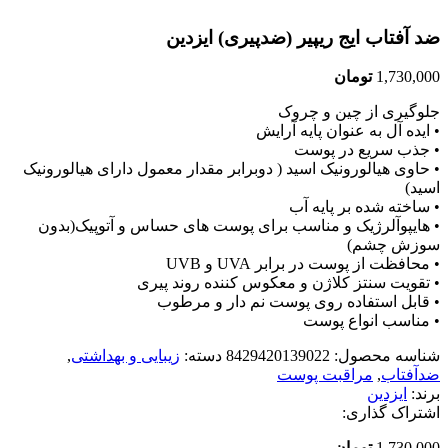
ضد آفتاب ایج ریپیر (ضدپیری) ایزدین
1,730,000
تومان
جلوگیری از چین و چروک
• ایده آل به عنوان پایه آرایش
• جذب سریع در پوست
• حاوی هیالورونیک اسید ( دوبرابر مقدار معمول دارای هیالورونیک
اسید)
• ساخته شده بر پایه آب
• هایپوآلرژیک و مناسب برای پوست های حساس و آتوپیک(بدون
سوزش چشم)
• محافظت از پوست در برابر UVA و UVB
• تقویت سنتز کلاژن و معکوس کننده روند پیری
• قابل استفاده روی پوست نم دار و مرطوب
• مناسب انواع پوست
شناسه محصول:
8429420139022
دسته:
زیبایی و بهداشتی
,
ضدآفتاب
,
مراقبت پوست
برند:
ایزدین
اشتراک گذاری:
1,730,000
تومان