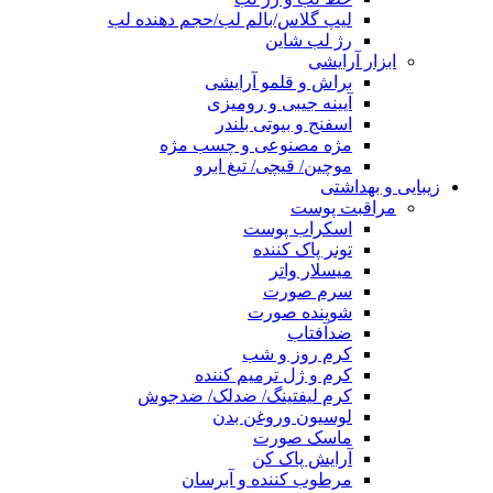
لیپ گلاس/بالم لب/حجم دهنده لب
رژ لب شاین
ابزار آرایشی
براش و قلمو آرایشی
آیینه جیبی و رومیزی
اسفنج و بیوتی بلندر
مژه مصنوعی و چسب مژه
موچین/ قیچی/ تیغ ابرو
زیبایی و بهداشتی
مراقبت پوست
اسکراب پوست
تونر پاک کننده
میسلار واتر
سرم صورت
شوینده صورت
ضدآفتاب
کرم روز و شب
کرم و ژل ترمیم کننده
کرم لیفتینگ/ ضدلک/ ضدجوش
لوسیون وروغن بدن
ماسک صورت
آرایش پاک کن
مرطوب کننده و آبرسان