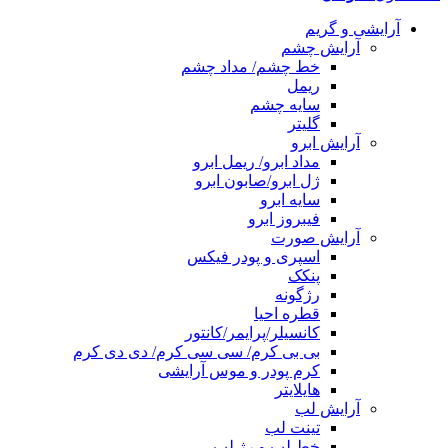
آرایشی و گریم
آرایش چشم
خط چشم/ مداد چشم
ریمل
سایه چشم
گلیتر
آرایش ابرو
مداد ابرو/ ریمل ابرو
ژل ابرو/صابون ابرو
سایه ابرو
فیبروز ابرو
آرایش صورت
اسپری و پودر فیکس
پنکک
رژگونه
قطره احیا
کانسیلر/پرایمر/کانتور
بی بی کرم/ سی سی کرم/ دی دی کرم
کرم پودر و موس آرایشی
هایلایتر
آرایش لب
تینت لب
خط لب و رژ لب