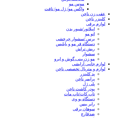
موس مو
واکس مو/ ژل مو/ تافت
عقب زن ناخن
کلینزر ناخن
لوازم برقی
اپیلاتور/شیور بدن
اتو مو
برس /سشوار چرخشی
دستگاه فر مو و بابلیس
ریش تراش
سشوار
مو زن بینی،گوش و ابرو
لوازم جانبی آرایشی
لوازم و متریال تخصصی ناخن
پد کلینزر
پرایمر ناخن
پلی ژل
پودر کاشت ناخن
تاپ کات/تاپ مات
دستگاه یو وی
رابر بیس
سوهان برقی
ضدقارچ