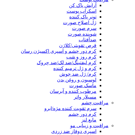
آرایش پاک کن
اسکراب پوست
تونر پاک کننده
ژل اصلاح صورت
سرم صورت
شوینده صورت
ضدآفتاب
قرص تقویتی/کلاژن
کرم دور چشم و اسپری اکسیژن رسان
کرم روز و شب
کرم لیفتینگ/ضد لک/ضد چروک
کرم و ژل ترمیم کننده
کرم/ ژل ضد جوش
لوسیون و روغن بدن
ماسک صورت
مرطوب کننده و آبرسان
مسیلار واتر
مراقبت چشم
سرم تقویت کننده مژه/ابرو
کرم دور چشم
مایع لنز
مراقبت و زیبایی مو
اسپری دوفاز ضد زردی