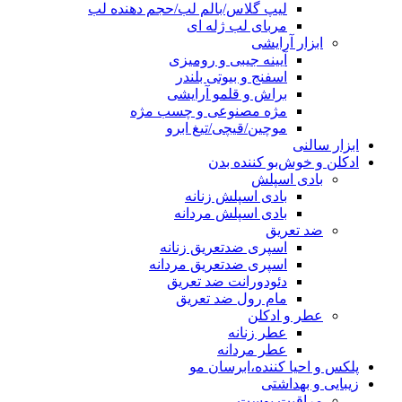
لیپ گلاس/بالم لب/حجم دهنده لب
مربای لب ژله ای
ابزار آرایشی
آیینه جیبی و رومیزی
اسفنج و بیوتی بلندر
براش و قلمو آرایشی
مژه مصنوعی و چسب مژه
موچین/قیچی/تیغ ابرو
ابزار سالنی
ادکلن و خوش‌بو کننده بدن
بادی اسپلش
بادی اسپلش زنانه
بادی اسپلش مردانه
ضد تعریق
اسپری ضدتعریق زنانه
اسپری ضدتعریق مردانه
دئودورانت ضد تعریق
مام رول ضد تعریق
عطر و ادکلن
عطر زنانه
عطر مردانه
پلکس و احیا کننده،ابرسان مو
زیبایی و بهداشتی
مراقبت پوست