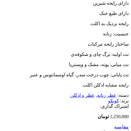
دارای رایحه شیرین
دارای طبع خنک
رایحه نزدیک به اکلت
جنسیت: زنانه
ساختار رایحه مرکبات
نت اولیه: برگ چای و شکوفه‌ی
نت میانی: پونه، مشک و ویستریا
نت پایانی: چوب درخت سدر، گیاه اوسمانتوس و عنبر
رایحه مشابه ادکلن اکلت
دسته:
عطر زنانه
,
عطر و ادکلن
برند:
کوبکو
اشتراک گذاری:
1,250,000
تومان
مقایسه