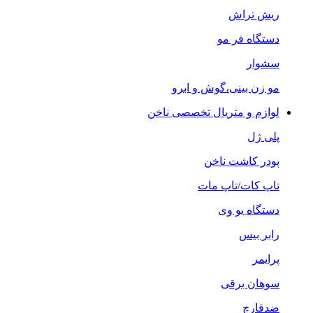
ریش تراش
دستگاه فر مو
سشوار
مو زن بینی،گوش و ابرو
لوازم و متریال تخصصی ناخن
پلی ژل
پودر کاشت ناخن
تاپ کات/تاپ مات
دستگاه یو وی
رابر بیس
پرایمر
سوهان برقی
ضدقارچ