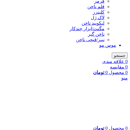
فرمر
قلم ناخن
کلینزر
لاک ژل
لیکوييد ناخن
مگنت/ابزار چندکار
ناخن گیر
نیپر/قیچی ناخن
موس مو
جستجو
0
علاقه مندی
0
مقایسه
0
محصول
0
تومان
منو
0
محصول
0
تومان