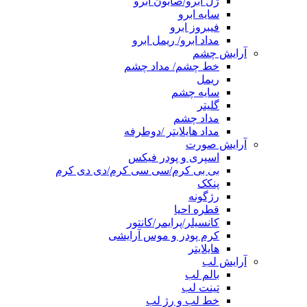
ژل ابرو/صابون ابرو
سایه ابرو
فیبروز ابرو
مداد ابرو/ ریمل ابرو
آرایش چشم
خط چشم/ مداد چشم
ریمل
سایه چشم
گلیتر
مداد چشم
مداد هایلایتر /دوطرفه
آرایش صورت
اسپری و پودر فیکس
بی بی کرم/سی سی کرم/دی دی کرم
پنکک
رژگونه
قطره احیا
کانسیلر/پرایمر/کانتور
کرم پودر و موس آرایشی
هایلایتر
آرایش لب
بالم لب
تینت لب
خط لب و رژ لب