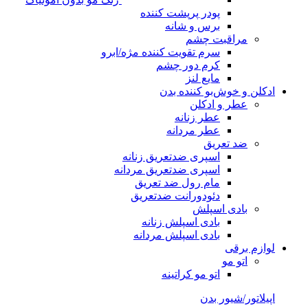
پودر پرپشت کننده
برس و شانه
مراقبت چشم
سرم تقویت کننده مژه/ابرو
کرم دور چشم
مایع لنز
ادکلن و خوش‌بو کننده بدن
عطر و ادکلن
عطر زنانه
عطر مردانه
ضد تعریق
اسپری ضدتعریق زنانه
اسپری ضدتعریق مردانه
مام رول ضد تعریق
دئودورانت ضدتعریق
بادی اسپلش
بادی اسپلش زنانه
بادی اسپلش مردانه
لوازم برقی
اتو مو
اتو مو کراتینه
اپیلاتور/شیور بدن