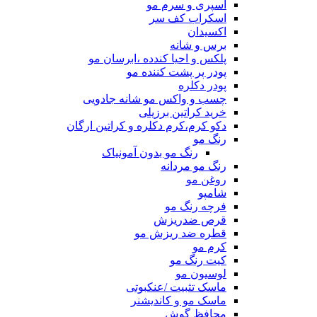
اسپری و سرم مو
اسکراب کف سر
اکسیدان
برس و شانه
پلکس و احیا کندده ،ابرسان مو
پودر پر پشت کننده مو
پودر دکلره
چسب و واکس مو شانه جادویی
خرید کراتین برزیلی
دکو کرم،کرم دکلره و کراتین ارگان
رنگ مو
رنگ مو بدون آمونیاک
رنگ مو مردانه
روغن مو
شامپو
فرچه رنگ مو
قرص ضدریزش
قطره ضد ریزش مو
کرم مو
کیت رنگ مو
لوسیون مو
ماسک تثبیت /عنکبوتی
ماسک مو و کاندیشنر
محافظ گوش