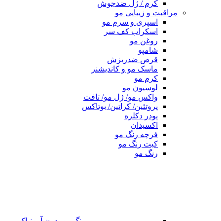
کرم / ژل ضدجوش
مراقبت و زیبایی مو
اسپری و سرم مو
اسکراب کف سر
روغن مو
شامپو
قرص ضدریزش
ماسک مو و کاندیشنر
کرم مو
لوسیون مو
واکس مو/ ژل مو/ تافت
پروتئین/ کراتین/ بوتاکس
پودر دکلره
اکسیدان
فرچه رنگ مو
کیت رنگ مو
رنگ مو
رنگ مو بدون آمونیاک