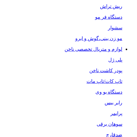
ریش تراش
دستگاه فر مو
سشوار
مو زن بینی،گوش و ابرو
لوازم و متریال تخصصی ناخن
پلی ژل
پودر کاشت ناخن
تاپ کات/تاپ مات
دستگاه یو وی
رابر بیس
پرایمر
سوهان برقی
ضدقارچ