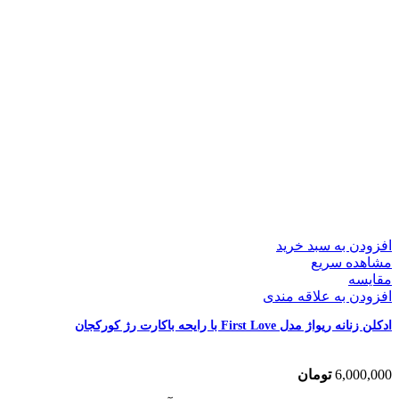
افزودن به سبد خرید
مشاهده سریع
مقایسه
افزودن به علاقه مندی
ادکلن زنانه ریواژ مدل First Love با رایحه باکارت رژ کورکجان
6,000,000
تومان