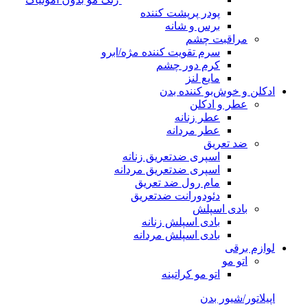
پودر پرپشت کننده
برس و شانه
مراقبت چشم
سرم تقویت کننده مژه/ابرو
کرم دور چشم
مایع لنز
ادکلن و خوش‌بو کننده بدن
عطر و ادکلن
عطر زنانه
عطر مردانه
ضد تعریق
اسپری ضدتعریق زنانه
اسپری ضدتعریق مردانه
مام رول ضد تعریق
دئودورانت ضدتعریق
بادی اسپلش
بادی اسپلش زنانه
بادی اسپلش مردانه
لوازم برقی
اتو مو
اتو مو کراتینه
اپیلاتور/شیور بدن