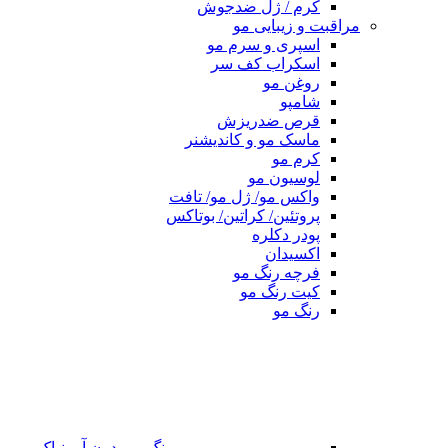
کرم / ژل ضدجوش
مراقبت و زیبایی مو
اسپری و سرم مو
اسکراب کف سر
روغن مو
شامپو
قرص ضدریزش
ماسک مو و کاندیشنر
کرم مو
لوسیون مو
واکس مو/ ژل مو/ تافت
پروتئین/ کراتین/ بوتاکس
پودر دکلره
اکسیدان
فرچه رنگ مو
کیت رنگ مو
رنگ مو
رنگ مو بدون آمونیاک