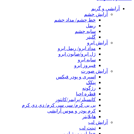
آرایشی و گریم
آرایش چشم
خط چشم/ مداد چشم
ریمل
سایه چشم
گلیتر
آرایش ابرو
مداد ابرو/ ریمل ابرو
ژل ابرو/صابون ابرو
سایه ابرو
فیبروز ابرو
آرایش صورت
اسپری و پودر فیکس
پنکک
رژگونه
قطره احیا
کانسیلر/پرایمر/کانتور
بی بی کرم/ سی سی کرم/ دی دی کرم
کرم پودر و موس آرایشی
هایلایتر
آرایش لب
تینت لب
خط لب و رژ لب