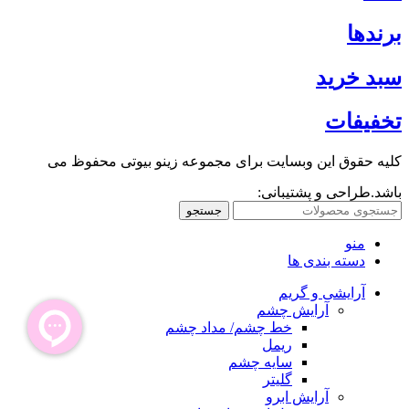
برندها
سبد خرید
تخفیفات
کلیه حقوق این وبسایت برای مجموعه زینو بیوتی محفوظ می
باشد.طراحی و پشتیبانی:
جستجو
منو
دسته بندی ها
آرایشی و گریم
آرایش چشم
خط چشم/ مداد چشم
ریمل
سایه چشم
گلیتر
آرایش ابرو