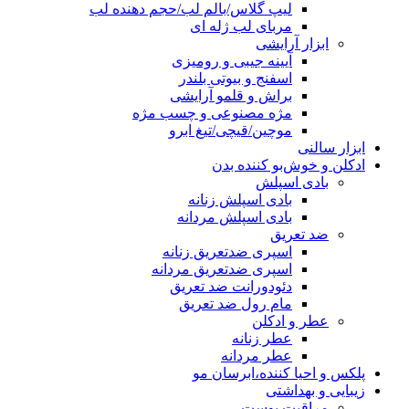
لیپ گلاس/بالم لب/حجم دهنده لب
مربای لب ژله ای
ابزار آرایشی
آیینه جیبی و رومیزی
اسفنج و بیوتی بلندر
براش و قلمو آرایشی
مژه مصنوعی و چسب مژه
موچین/قیچی/تیغ ابرو
ابزار سالنی
ادکلن و خوش‌بو کننده بدن
بادی اسپلش
بادی اسپلش زنانه
بادی اسپلش مردانه
ضد تعریق
اسپری ضدتعریق زنانه
اسپری ضدتعریق مردانه
دئودورانت ضد تعریق
مام رول ضد تعریق
عطر و ادکلن
عطر زنانه
عطر مردانه
پلکس و احیا کننده،ابرسان مو
زیبایی و بهداشتی
مراقبت پوست