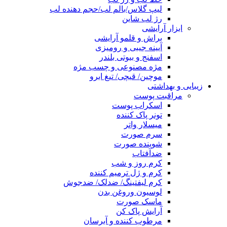
لیپ گلاس/بالم لب/حجم دهنده لب
رژ لب شاین
ابزار آرایشی
براش و قلمو آرایشی
آیینه جیبی و رومیزی
اسفنج و بیوتی بلندر
مژه مصنوعی و چسب مژه
موچین/ قیچی/ تیغ ابرو
زیبایی و بهداشتی
مراقبت پوست
اسکراب پوست
تونر پاک کننده
میسلار واتر
سرم صورت
شوینده صورت
ضدآفتاب
کرم روز و شب
کرم و ژل ترمیم کننده
کرم لیفتینگ/ ضدلک/ ضدجوش
لوسیون وروغن بدن
ماسک صورت
آرایش پاک کن
مرطوب کننده و آبرسان