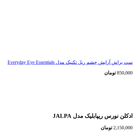
ست براش آرایش چشم ریل تکنیک مدل Everyday Eye Essentials
850,000
تومان
اتمام موجودی
بزرگنمایی تصویر
ادکلن نورس ریپابلیک مدل JALPA
2,150,000
تومان