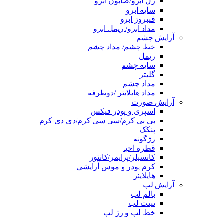
ژل ابرو/صابون ابرو
سایه ابرو
فیبروز ابرو
مداد ابرو/ ریمل ابرو
آرایش چشم
خط چشم/ مداد چشم
ریمل
سایه چشم
گلیتر
مداد چشم
مداد هایلایتر /دوطرفه
آرایش صورت
اسپری و پودر فیکس
بی بی کرم/سی سی کرم/دی دی کرم
پنکک
رژگونه
قطره احیا
کانسیلر/پرایمر/کانتور
کرم پودر و موس آرایشی
هایلایتر
آرایش لب
بالم لب
تینت لب
خط لب و رژ لب