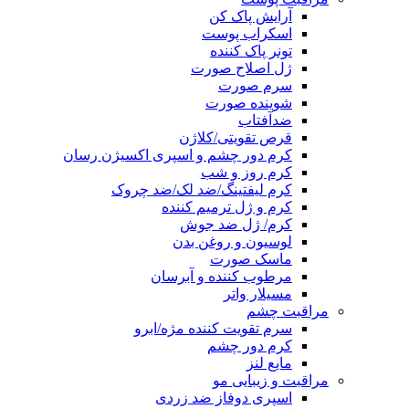
آرایش پاک کن
اسکراب پوست
تونر پاک کننده
ژل اصلاح صورت
سرم صورت
شوینده صورت
ضدآفتاب
قرص تقویتی/کلاژن
کرم دور چشم و اسپری اکسیژن رسان
کرم روز و شب
کرم لیفتینگ/ضد لک/ضد چروک
کرم و ژل ترمیم کننده
کرم/ ژل ضد جوش
لوسیون و روغن بدن
ماسک صورت
مرطوب کننده و آبرسان
مسیلار واتر
مراقبت چشم
سرم تقویت کننده مژه/ابرو
کرم دور چشم
مایع لنز
مراقبت و زیبایی مو
اسپری دوفاز ضد زردی