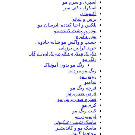
اسپری و سرم مو
اسکراب کف سر
اکسیدان
برس و شانه
پلکس و احیا کندده ،ابرسان مو
پودر پر پشت کننده مو
پودر دکلره
چسب و واکس مو شانه جادویی
خرید کراتین برزیلی
دکو کرم،کرم دکلره و کراتین ارگان
رنگ مو
رنگ مو بدون آمونیاک
رنگ مو مردانه
روغن مو
شامپو
فرچه رنگ مو
قرص ضدریزش
قطره ضد ریزش مو
کرم مو
کیت رنگ مو
لوسیون مو
ماسک تثبیت /عنکبوتی
ماسک مو و کاندیشنر
محافظ گوش