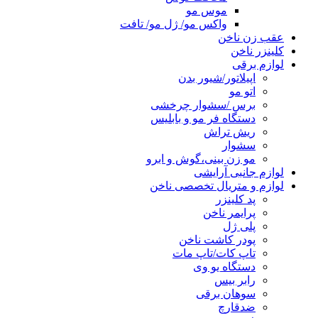
موس مو
واکس مو/ ژل مو/ تافت
عقب زن ناخن
کلینزر ناخن
لوازم برقی
اپیلاتور/شیور بدن
اتو مو
برس /سشوار چرخشی
دستگاه فر مو و بابلیس
ریش تراش
سشوار
مو زن بینی،گوش و ابرو
لوازم جانبی آرایشی
لوازم و متریال تخصصی ناخن
پد کلینزر
پرایمر ناخن
پلی ژل
پودر کاشت ناخن
تاپ کات/تاپ مات
دستگاه یو وی
رابر بیس
سوهان برقی
ضدقارچ