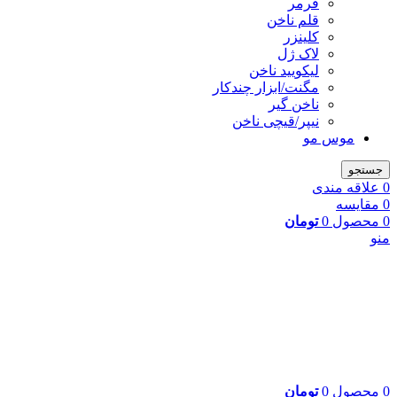
فرمر
قلم ناخن
کلینزر
لاک ژل
لیکوييد ناخن
مگنت/ابزار چندکار
ناخن گیر
نیپر/قیچی ناخن
موس مو
جستجو
0
علاقه مندی
0
مقایسه
0
محصول
0
تومان
منو
0
محصول
0
تومان