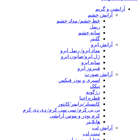
آرایشی و گریم
آرایش چشم
خط چشم/ مداد چشم
ریمل
سایه چشم
گلیتر
آرایش ابرو
مداد ابرو/ ریمل ابرو
ژل ابرو/صابون ابرو
سایه ابرو
فیبروز ابرو
آرایش صورت
اسپری و پودر فیکس
پنکک
رژگونه
قطره احیا
کانسیلر/پرایمر/کانتور
بی بی کرم/ سی سی کرم/ دی دی کرم
کرم پودر و موس آرایشی
هایلایتر
آرایش لب
تینت لب
خط لب و رژ لب