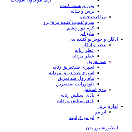
پودر پرپشت کننده
برس و شانه
مراقبت چشم
سرم تقویت کننده مژه/ابرو
کرم دور چشم
مایع لنز
ادکلن و خوش‌بو کننده بدن
عطر و ادکلن
عطر زنانه
عطر مردانه
ضد تعریق
اسپری ضدتعریق زنانه
اسپری ضدتعریق مردانه
مام رول ضد تعریق
دئودورانت ضدتعریق
بادی اسپلش
بادی اسپلش زنانه
بادی اسپلش مردانه
لوازم برقی
اتو مو
اتو مو کراتینه
اپیلاتور/شیور بدن