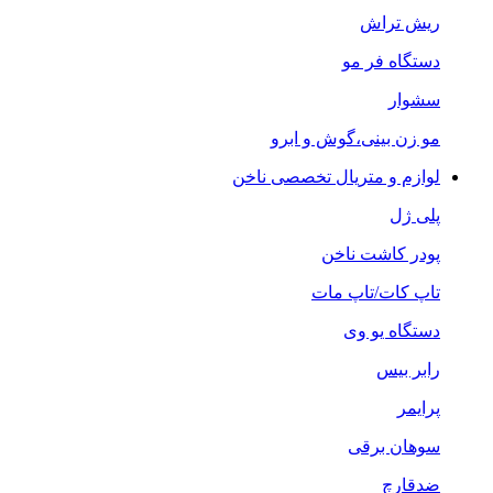
ریش تراش
دستگاه فر مو
سشوار
مو زن بینی،گوش و ابرو
لوازم و متریال تخصصی ناخن
پلی ژل
پودر کاشت ناخن
تاپ کات/تاپ مات
دستگاه یو وی
رابر بیس
پرایمر
سوهان برقی
ضدقارچ