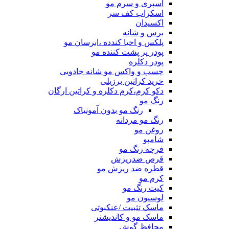
اسپری و سرم مو
اسکراب کف سر
اکسیدان
برس و شانه
پلکس و احیا کندده ،ابرسان مو
پودر پر پشت کننده مو
پودر دکلره
چسب و واکس مو شانه جادویی
خرید کراتین برزیلی
دکو کرم،کرم دکلره و کراتین ارگان
رنگ مو
رنگ مو بدون آمونیاک
رنگ مو مردانه
روغن مو
شامپو
فرچه رنگ مو
قرص ضدریزش
قطره ضد ریزش مو
کرم مو
کیت رنگ مو
لوسیون مو
ماسک تثبیت /عنکبوتی
ماسک مو و کاندیشنر
محافظ گوش