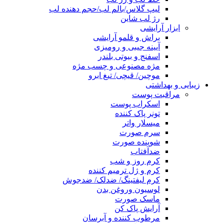
لیپ گلاس/بالم لب/حجم دهنده لب
رژ لب شاین
ابزار آرایشی
براش و قلمو آرایشی
آیینه جیبی و رومیزی
اسفنج و بیوتی بلندر
مژه مصنوعی و چسب مژه
موچین/ قیچی/ تیغ ابرو
زیبایی و بهداشتی
مراقبت پوست
اسکراب پوست
تونر پاک کننده
میسلار واتر
سرم صورت
شوینده صورت
ضدآفتاب
کرم روز و شب
کرم و ژل ترمیم کننده
کرم لیفتینگ/ ضدلک/ ضدجوش
لوسیون وروغن بدن
ماسک صورت
آرایش پاک کن
مرطوب کننده و آبرسان