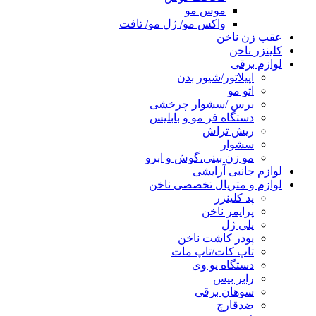
موس مو
واکس مو/ ژل مو/ تافت
عقب زن ناخن
کلینزر ناخن
لوازم برقی
اپیلاتور/شیور بدن
اتو مو
برس /سشوار چرخشی
دستگاه فر مو و بابلیس
ریش تراش
سشوار
مو زن بینی،گوش و ابرو
لوازم جانبی آرایشی
لوازم و متریال تخصصی ناخن
پد کلینزر
پرایمر ناخن
پلی ژل
پودر کاشت ناخن
تاپ کات/تاپ مات
دستگاه یو وی
رابر بیس
سوهان برقی
ضدقارچ