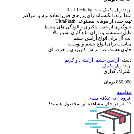
برند: ریل تکنیک – Real Techniques
مبدا برند: انگلستاندارای پرزهای فوق العاده نرم و متراکم
تهیه شده از موهای مصنوعی UltraPlush
جلوگیری از جذب باکتری و آلودگی های محیط
قابل شستشو و دارای ماندگاری بسیار بالا
ایده آل برای انواع آرایش چشم
مناسب برای انواع چشم و پوست
حاوی هشت عدد براش کاربردی و حرفه ای
دسته:
آرایش چشم
,
آرایشی و گریم
برند:
ریل تکنیک
اشتراک گذاری:
850,000
تومان
مقایسه
افزودن به علاقه مندی
15
نفر در حال مشاهده این محصول هستند!