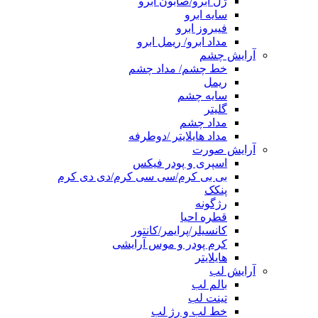
ژل ابرو/صابون ابرو
سایه ابرو
فیبروز ابرو
مداد ابرو/ ریمل ابرو
آرایش چشم
خط چشم/ مداد چشم
ریمل
سایه چشم
گلیتر
مداد چشم
مداد هایلایتر /دوطرفه
آرایش صورت
اسپری و پودر فیکس
بی بی کرم/سی سی کرم/دی دی کرم
پنکک
رژگونه
قطره احیا
کانسیلر/پرایمر/کانتور
کرم پودر و موس آرایشی
هایلایتر
آرایش لب
بالم لب
تینت لب
خط لب و رژ لب