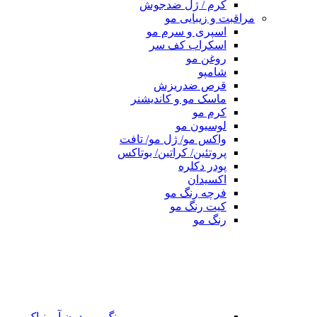
کرم / ژل ضدجوش
مراقبت و زیبایی مو
اسپری و سرم مو
اسکراب کف سر
روغن مو
شامپو
قرص ضدریزش
ماسک مو و کاندیشنر
کرم مو
لوسیون مو
واکس مو/ ژل مو/ تافت
پروتئین/ کراتین/ بوتاکس
پودر دکلره
اکسیدان
فرچه رنگ مو
کیت رنگ مو
رنگ مو
رنگ مو بدون آمونیاک