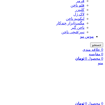
فرمر
قلم ناخن
کلینزر
لاک ژل
لیکوييد ناخن
مگنت/ابزار چندکار
ناخن گیر
نیپر/قیچی ناخن
موس مو
جستجو
0
علاقه مندی
0
مقایسه
0
محصول
0
تومان
منو
0
محصول
0
تومان