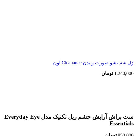
ژل شستشو صورت و بدن Cleanance اون
1,240,000
تومان
اتمام موجودی
بزرگنمایی تصویر
ست براش آرایش چشم ریل تکنیک مدل Everyday Eye
Essentials
850,000
تومان