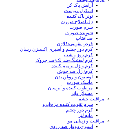
آرایش پاک کن
اسکراب پوست
تونر پاک کننده
ژل اصلاح صورت
سرم صورت
شوینده صورت
ضدآفتاب
قرص تقویتی/کلاژن
کرم دور چشم و اسپری اکسیژن رسان
کرم روز و شب
کرم لیفتینگ/ضد لک/ضد چروک
کرم و ژل ترمیم کننده
کرم/ ژل ضد جوش
لوسیون و روغن بدن
ماسک صورت
مرطوب کننده و آبرسان
مسیلار واتر
مراقبت چشم
سرم تقویت کننده مژه/ابرو
کرم دور چشم
مایع لنز
مراقبت و زیبایی مو
اسپری دوفاز ضد زردی