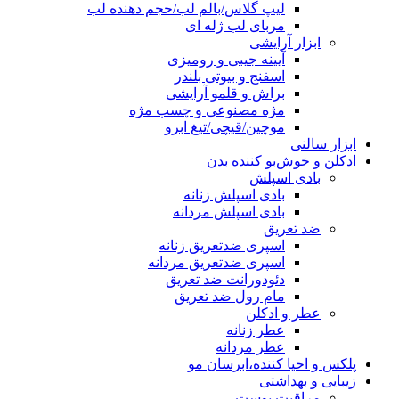
لیپ گلاس/بالم لب/حجم دهنده لب
مربای لب ژله ای
ابزار آرایشی
آیینه جیبی و رومیزی
اسفنج و بیوتی بلندر
براش و قلمو آرایشی
مژه مصنوعی و چسب مژه
موچین/قیچی/تیغ ابرو
ابزار سالنی
ادکلن و خوش‌بو کننده بدن
بادی اسپلش
بادی اسپلش زنانه
بادی اسپلش مردانه
ضد تعریق
اسپری ضدتعریق زنانه
اسپری ضدتعریق مردانه
دئودورانت ضد تعریق
مام رول ضد تعریق
عطر و ادکلن
عطر زنانه
عطر مردانه
پلکس و احیا کننده،ابرسان مو
زیبایی و بهداشتی
مراقبت پوست