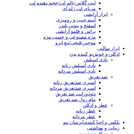
لیپ گلاس/بالم لب/حجم دهنده لب
مربای لب ژله ای
ابزار آرایشی
آیینه جیبی و رومیزی
اسفنج و بیوتی بلندر
براش و قلمو آرایشی
مژه مصنوعی و چسب مژه
موچین/قیچی/تیغ ابرو
ابزار سالنی
ادکلن و خوش‌بو کننده بدن
بادی اسپلش
بادی اسپلش زنانه
بادی اسپلش مردانه
ضد تعریق
اسپری ضدتعریق زنانه
اسپری ضدتعریق مردانه
دئودورانت ضد تعریق
مام رول ضد تعریق
عطر و ادکلن
عطر زنانه
عطر مردانه
پلکس و احیا کننده،ابرسان مو
زیبایی و بهداشتی
مراقبت پوست