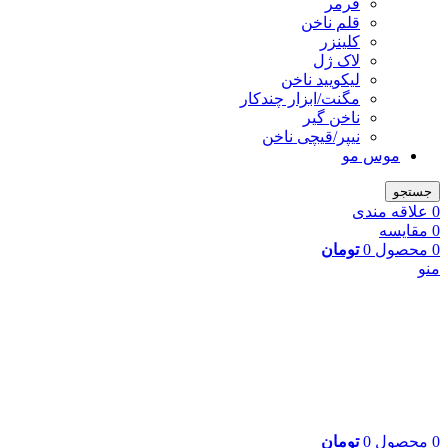
فرمر
قلم ناخن
کلینزر
لاک ژل
لیکوييد ناخن
مگنت/ابزار چندکار
ناخن گیر
نیپر/قیچی ناخن
موس مو
جستجو
0
علاقه مندی
0
مقایسه
0
محصول
0
تومان
منو
0
محصول
0
تومان