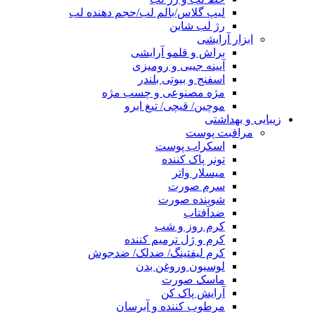
لیپ گلاس/بالم لب/حجم دهنده لب
رژ لب شاین
ابزار آرایشی
براش و قلمو آرایشی
آیینه جیبی و رومیزی
اسفنج و بیوتی بلندر
مژه مصنوعی و چسب مژه
موچین/ قیچی/ تیغ ابرو
زیبایی و بهداشتی
مراقبت پوست
اسکراب پوست
تونر پاک کننده
میسلار واتر
سرم صورت
شوینده صورت
ضدآفتاب
کرم روز و شب
کرم و ژل ترمیم کننده
کرم لیفتینگ/ ضدلک/ ضدجوش
لوسیون وروغن بدن
ماسک صورت
آرایش پاک کن
مرطوب کننده و آبرسان