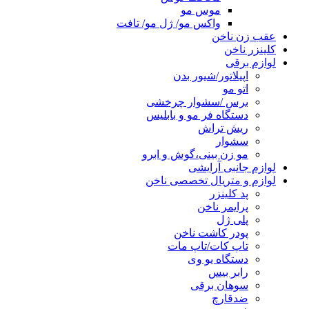
موس مو
واکس مو/ ژل مو/ تافت
عقب زن ناخن
کلینزر ناخن
لوازم برقی
اپیلاتور/شیور بدن
اتو مو
برس /سشوار چرخشی
دستگاه فر مو و بابلیس
ریش تراش
سشوار
مو زن بینی،گوش و ابرو
لوازم جانبی آرایشی
لوازم و متریال تخصصی ناخن
پد کلینزر
پرایمر ناخن
پلی ژل
پودر کاشت ناخن
تاپ کات/تاپ مات
دستگاه یو وی
رابر بیس
سوهان برقی
ضدقارچ