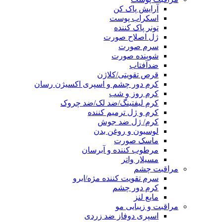
آرایش پاک کن
اسکراب پوست
تونر پاک کننده
ژل اصلاح صورت
سرم صورت
شوینده صورت
ضدآفتاب
قرص تقویتی/کلاژن
کرم دور چشم و اسپری اکسیژن رسان
کرم روز و شب
کرم لیفتینگ/ضد لک/ضد چروک
کرم و ژل ترمیم کننده
کرم/ ژل ضد جوش
لوسیون و روغن بدن
ماسک صورت
مرطوب کننده و آبرسان
مسیلار واتر
مراقبت چشم
سرم تقویت کننده مژه/ابرو
کرم دور چشم
مایع لنز
مراقبت و زیبایی مو
اسپری دوفاز ضد زردی