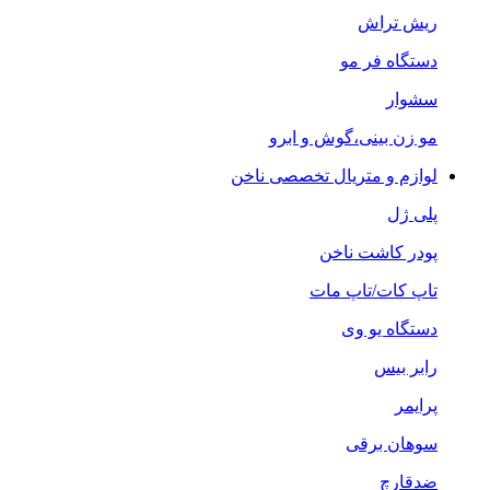
ریش تراش
دستگاه فر مو
سشوار
مو زن بینی،گوش و ابرو
لوازم و متریال تخصصی ناخن
پلی ژل
پودر کاشت ناخن
تاپ کات/تاپ مات
دستگاه یو وی
رابر بیس
پرایمر
سوهان برقی
ضدقارچ