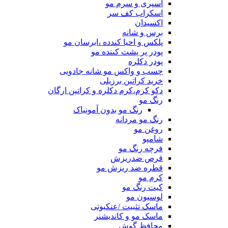
اسپری و سرم مو
اسکراب کف سر
اکسیدان
برس و شانه
پلکس و احیا کندده ،ابرسان مو
پودر پر پشت کننده مو
پودر دکلره
چسب و واکس مو شانه جادویی
خرید کراتین برزیلی
دکو کرم،کرم دکلره و کراتین ارگان
رنگ مو
رنگ مو بدون آمونیاک
رنگ مو مردانه
روغن مو
شامپو
فرچه رنگ مو
قرص ضدریزش
قطره ضد ریزش مو
کرم مو
کیت رنگ مو
لوسیون مو
ماسک تثبیت /عنکبوتی
ماسک مو و کاندیشنر
محافظ گوش