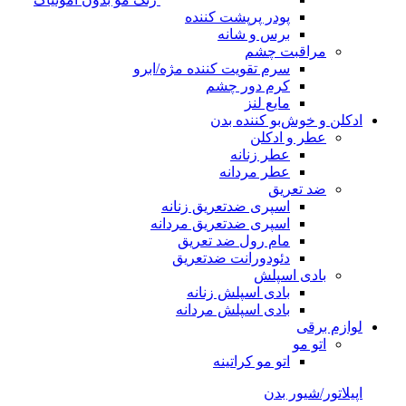
پودر پرپشت کننده
برس و شانه
مراقبت چشم
سرم تقویت کننده مژه/ابرو
کرم دور چشم
مایع لنز
ادکلن و خوش‌بو کننده بدن
عطر و ادکلن
عطر زنانه
عطر مردانه
ضد تعریق
اسپری ضدتعریق زنانه
اسپری ضدتعریق مردانه
مام رول ضد تعریق
دئودورانت ضدتعریق
بادی اسپلش
بادی اسپلش زنانه
بادی اسپلش مردانه
لوازم برقی
اتو مو
اتو مو کراتینه
اپیلاتور/شیور بدن