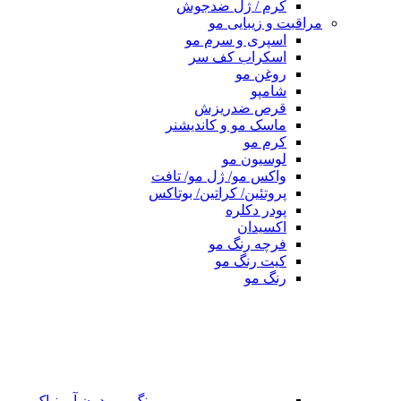
کرم / ژل ضدجوش
مراقبت و زیبایی مو
اسپری و سرم مو
اسکراب کف سر
روغن مو
شامپو
قرص ضدریزش
ماسک مو و کاندیشنر
کرم مو
لوسیون مو
واکس مو/ ژل مو/ تافت
پروتئین/ کراتین/ بوتاکس
پودر دکلره
اکسیدان
فرچه رنگ مو
کیت رنگ مو
رنگ مو
رنگ مو بدون آمونیاک