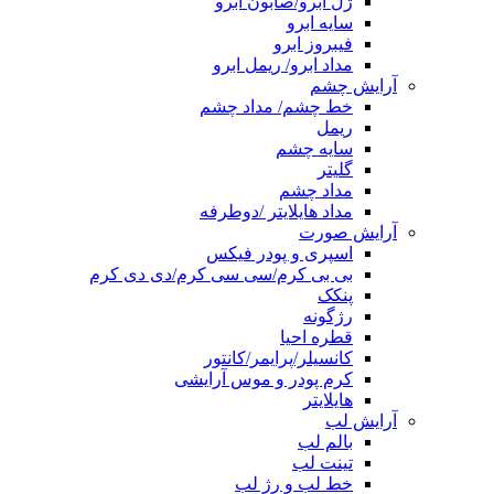
ژل ابرو/صابون ابرو
سایه ابرو
فیبروز ابرو
مداد ابرو/ ریمل ابرو
آرایش چشم
خط چشم/ مداد چشم
ریمل
سایه چشم
گلیتر
مداد چشم
مداد هایلایتر /دوطرفه
آرایش صورت
اسپری و پودر فیکس
بی بی کرم/سی سی کرم/دی دی کرم
پنکک
رژگونه
قطره احیا
کانسیلر/پرایمر/کانتور
کرم پودر و موس آرایشی
هایلایتر
آرایش لب
بالم لب
تینت لب
خط لب و رژ لب