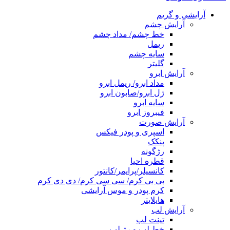
آرایشی و گریم
آرایش چشم
خط چشم/ مداد چشم
ریمل
سایه چشم
گلیتر
آرایش ابرو
مداد ابرو/ ریمل ابرو
ژل ابرو/صابون ابرو
سایه ابرو
فیبروز ابرو
آرایش صورت
اسپری و پودر فیکس
پنکک
رژگونه
قطره احیا
کانسیلر/پرایمر/کانتور
بی بی کرم/ سی سی کرم/ دی دی کرم
کرم پودر و موس آرایشی
هایلایتر
آرایش لب
تینت لب
خط لب و رژ لب