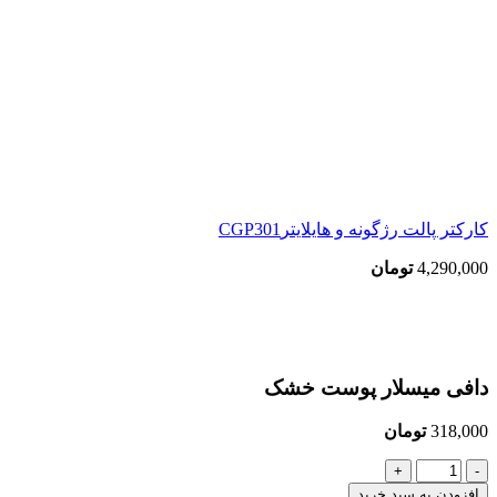
کارکتر پالت رژگونه و هايلايترCGP301
4,290,000
تومان
بزرگنمایی تصویر
دافی میسلار پوست خشک
318,000
تومان
دافی
میسلار
افزودن به سبد خرید