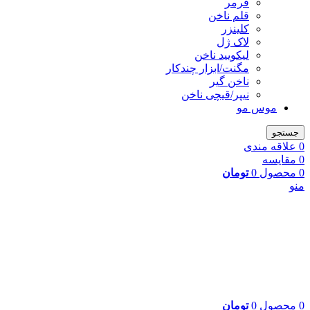
فرمر
قلم ناخن
کلینزر
لاک ژل
لیکوييد ناخن
مگنت/ابزار چندکار
ناخن گیر
نیپر/قیچی ناخن
موس مو
جستجو
0
علاقه مندی
0
مقایسه
0
محصول
0
تومان
منو
0
محصول
0
تومان