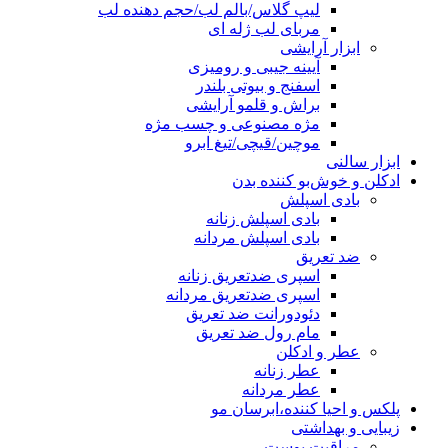
لیپ گلاس/بالم لب/حجم دهنده لب
مربای لب ژله ای
ابزار آرایشی
آیینه جیبی و رومیزی
اسفنج و بیوتی بلندر
براش و قلمو آرایشی
مژه مصنوعی و چسب مژه
موچین/قیچی/تیغ ابرو
ابزار سالنی
ادکلن و خوش‌بو کننده بدن
بادی اسپلش
بادی اسپلش زنانه
بادی اسپلش مردانه
ضد تعریق
اسپری ضدتعریق زنانه
اسپری ضدتعریق مردانه
دئودورانت ضد تعریق
مام رول ضد تعریق
عطر و ادکلن
عطر زنانه
عطر مردانه
پلکس و احیا کننده،ابرسان مو
زیبایی و بهداشتی
مراقبت پوست