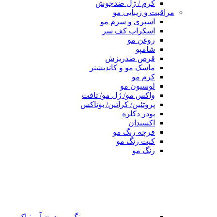
کرم / ژل ضدجوش
مراقبت و زیبایی مو
اسپری و سرم مو
اسکراب کف سر
روغن مو
شامپو
قرص ضدریزش
ماسک مو و کاندیشنر
کرم مو
لوسیون مو
واکس مو/ ژل مو/ تافت
پروتئین/ کراتین/ بوتاکس
پودر دکلره
اکسیدان
فرچه رنگ مو
کیت رنگ مو
رنگ مو
رنگ مو بدون آمونیاک