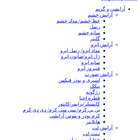
آرایشی و گریم
آرایش چشم
خط چشم/ مداد چشم
ریمل
سایه چشم
گلیتر
آرایش ابرو
مداد ابرو/ ریمل ابرو
ژل ابرو/صابون ابرو
سایه ابرو
فیبروز ابرو
آرایش صورت
اسپری و پودر فیکس
پنکک
رژگونه
قطره احیا
کانسیلر/پرایمر/کانتور
بی بی کرم/ سی سی کرم/ دی دی کرم
کرم پودر و موس آرایشی
هایلایتر
آرایش لب
تینت لب
خط لب و رژ لب