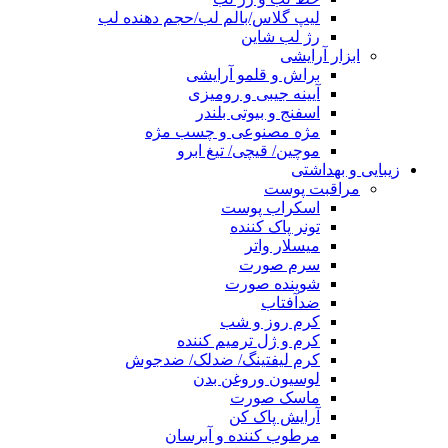
لیپ گلاس/بالم لب/حجم دهنده لب
رژ لب شاین
ابزار آرایشی
براش و قلمو آرایشی
آیینه جیبی و رومیزی
اسفنج و بیوتی بلندر
مژه مصنوعی و چسب مژه
موچین/ قیچی/ تیغ ابرو
زیبایی و بهداشتی
مراقبت پوست
اسکراب پوست
تونر پاک کننده
میسلار واتر
سرم صورت
شوینده صورت
ضدآفتاب
کرم روز و شب
کرم و ژل ترمیم کننده
کرم لیفتینگ/ ضدلک/ ضدجوش
لوسیون وروغن بدن
ماسک صورت
آرایش پاک کن
مرطوب کننده و آبرسان