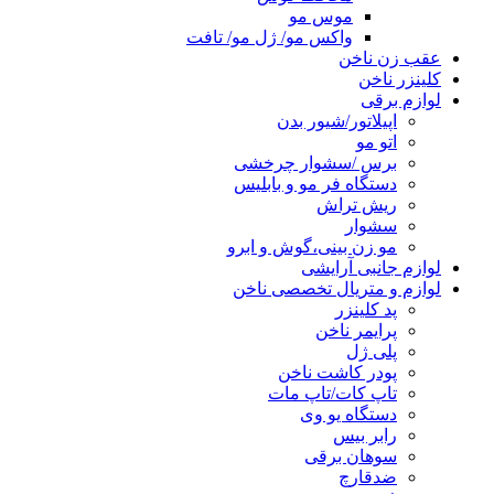
موس مو
واکس مو/ ژل مو/ تافت
عقب زن ناخن
کلینزر ناخن
لوازم برقی
اپیلاتور/شیور بدن
اتو مو
برس /سشوار چرخشی
دستگاه فر مو و بابلیس
ریش تراش
سشوار
مو زن بینی،گوش و ابرو
لوازم جانبی آرایشی
لوازم و متریال تخصصی ناخن
پد کلینزر
پرایمر ناخن
پلی ژل
پودر کاشت ناخن
تاپ کات/تاپ مات
دستگاه یو وی
رابر بیس
سوهان برقی
ضدقارچ