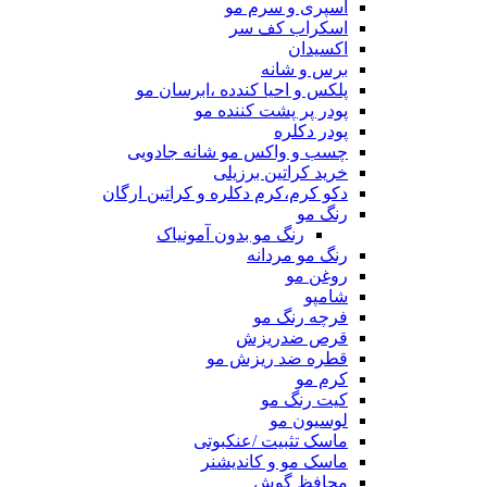
اسپری و سرم مو
اسکراب کف سر
اکسیدان
برس و شانه
پلکس و احیا کندده ،ابرسان مو
پودر پر پشت کننده مو
پودر دکلره
چسب و واکس مو شانه جادویی
خرید کراتین برزیلی
دکو کرم،کرم دکلره و کراتین ارگان
رنگ مو
رنگ مو بدون آمونیاک
رنگ مو مردانه
روغن مو
شامپو
فرچه رنگ مو
قرص ضدریزش
قطره ضد ریزش مو
کرم مو
کیت رنگ مو
لوسیون مو
ماسک تثبیت /عنکبوتی
ماسک مو و کاندیشنر
محافظ گوش