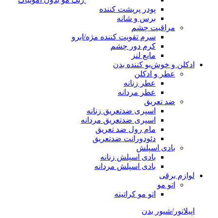
پودر پرپشت کننده
برس و شانه
مراقبت چشم
سرم تقویت کننده مژه/ابرو
کرم دور چشم
مایع لنز
ادکلن و خوش‌بو کننده بدن
عطر و ادکلن
عطر زنانه
عطر مردانه
ضد تعریق
اسپری ضدتعریق زنانه
اسپری ضدتعریق مردانه
مام رول ضد تعریق
دئودورانت ضدتعریق
بادی اسپلش
بادی اسپلش زنانه
بادی اسپلش مردانه
لوازم برقی
اتو مو
اتو مو کراتینه
اپیلاتور/شیور بدن