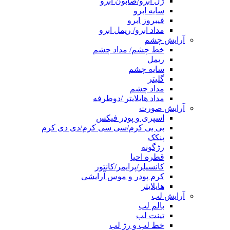
ژل ابرو/صابون ابرو
سایه ابرو
فیبروز ابرو
مداد ابرو/ ریمل ابرو
آرایش چشم
خط چشم/ مداد چشم
ریمل
سایه چشم
گلیتر
مداد چشم
مداد هایلایتر /دوطرفه
آرایش صورت
اسپری و پودر فیکس
بی بی کرم/سی سی کرم/دی دی کرم
پنکک
رژگونه
قطره احیا
کانسیلر/پرایمر/کانتور
کرم پودر و موس آرایشی
هایلایتر
آرایش لب
بالم لب
تینت لب
خط لب و رژ لب