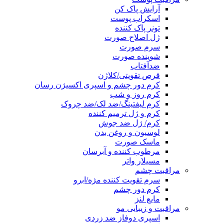
آرایش پاک کن
اسکراب پوست
تونر پاک کننده
ژل اصلاح صورت
سرم صورت
شوینده صورت
ضدآفتاب
قرص تقویتی/کلاژن
کرم دور چشم و اسپری اکسیژن رسان
کرم روز و شب
کرم لیفتینگ/ضد لک/ضد چروک
کرم و ژل ترمیم کننده
کرم/ ژل ضد جوش
لوسیون و روغن بدن
ماسک صورت
مرطوب کننده و آبرسان
مسیلار واتر
مراقبت چشم
سرم تقویت کننده مژه/ابرو
کرم دور چشم
مایع لنز
مراقبت و زیبایی مو
اسپری دوفاز ضد زردی