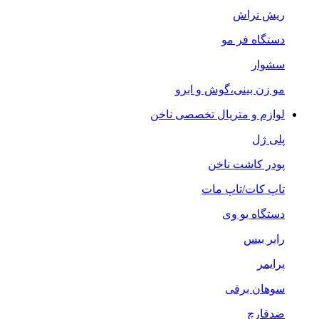
ریش تراش
دستگاه فر مو
سشوار
مو زن بینی،گوش و ابرو
لوازم و متریال تخصصی ناخن
پلی ژل
پودر کاشت ناخن
تاپ کات/تاپ مات
دستگاه یو وی
رابر بیس
پرایمر
سوهان برقی
ضدقارچ