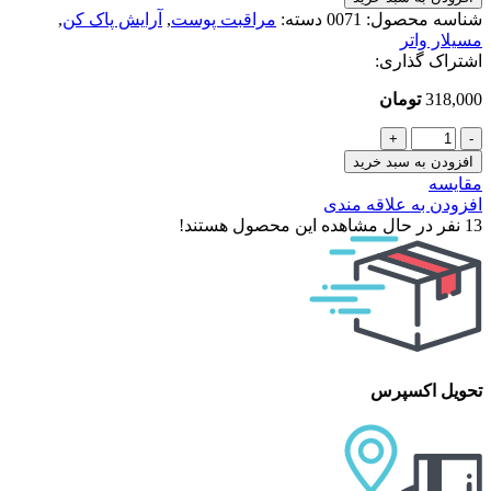
پوست
شناسه محصول:
0071
دسته:
مراقبت پوست
,
آرایش پاک کن
,
خشک
مسیلار واتر
عدد
اشتراک گذاری:
318,000
تومان
دافی
میسلار
افزودن به سبد خرید
پوست
مقایسه
خشک
افزودن به علاقه مندی
عدد
13
نفر در حال مشاهده این محصول هستند!
تحویل اکسپرس