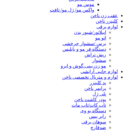
موس مو
واکس مو/ ژل مو/ تافت
عقب زن ناخن
کلینزر ناخن
لوازم برقی
اپیلاتور/شیور بدن
اتو مو
برس /سشوار چرخشی
دستگاه فر مو و بابلیس
ریش تراش
سشوار
مو زن بینی،گوش و ابرو
لوازم جانبی آرایشی
لوازم و متریال تخصصی ناخن
پد کلینزر
پرایمر ناخن
پلی ژل
پودر کاشت ناخن
تاپ کات/تاپ مات
دستگاه یو وی
رابر بیس
سوهان برقی
ضدقارچ