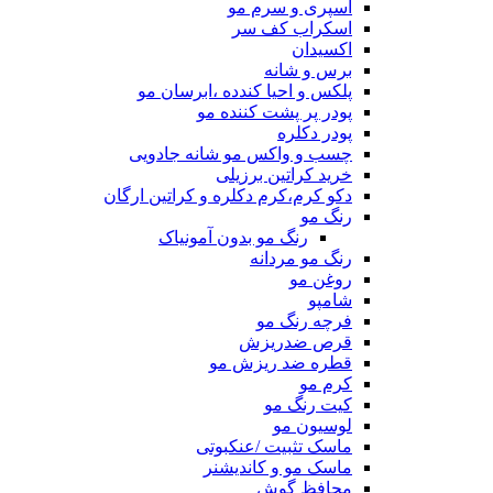
اسپری و سرم مو
اسکراب کف سر
اکسیدان
برس و شانه
پلکس و احیا کندده ،ابرسان مو
پودر پر پشت کننده مو
پودر دکلره
چسب و واکس مو شانه جادویی
خرید کراتین برزیلی
دکو کرم،کرم دکلره و کراتین ارگان
رنگ مو
رنگ مو بدون آمونیاک
رنگ مو مردانه
روغن مو
شامپو
فرچه رنگ مو
قرص ضدریزش
قطره ضد ریزش مو
کرم مو
کیت رنگ مو
لوسیون مو
ماسک تثبیت /عنکبوتی
ماسک مو و کاندیشنر
محافظ گوش