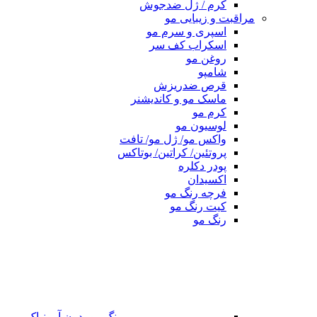
کرم / ژل ضدجوش
مراقبت و زیبایی مو
اسپری و سرم مو
اسکراب کف سر
روغن مو
شامپو
قرص ضدریزش
ماسک مو و کاندیشنر
کرم مو
لوسیون مو
واکس مو/ ژل مو/ تافت
پروتئین/ کراتین/ بوتاکس
پودر دکلره
اکسیدان
فرچه رنگ مو
کیت رنگ مو
رنگ مو
رنگ مو بدون آمونیاک