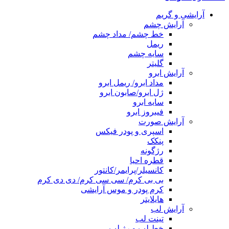
آرایشی و گریم
آرایش چشم
خط چشم/ مداد چشم
ریمل
سایه چشم
گلیتر
آرایش ابرو
مداد ابرو/ ریمل ابرو
ژل ابرو/صابون ابرو
سایه ابرو
فیبروز ابرو
آرایش صورت
اسپری و پودر فیکس
پنکک
رژگونه
قطره احیا
کانسیلر/پرایمر/کانتور
بی بی کرم/ سی سی کرم/ دی دی کرم
کرم پودر و موس آرایشی
هایلایتر
آرایش لب
تینت لب
خط لب و رژ لب