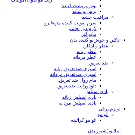
پودر پرپشت کننده
برس و شانه
مراقبت چشم
سرم تقویت کننده مژه/ابرو
کرم دور چشم
مایع لنز
ادکلن و خوش‌بو کننده بدن
عطر و ادکلن
عطر زنانه
عطر مردانه
ضد تعریق
اسپری ضدتعریق زنانه
اسپری ضدتعریق مردانه
مام رول ضد تعریق
دئودورانت ضدتعریق
بادی اسپلش
بادی اسپلش زنانه
بادی اسپلش مردانه
لوازم برقی
اتو مو
اتو مو کراتینه
اپیلاتور/شیور بدن