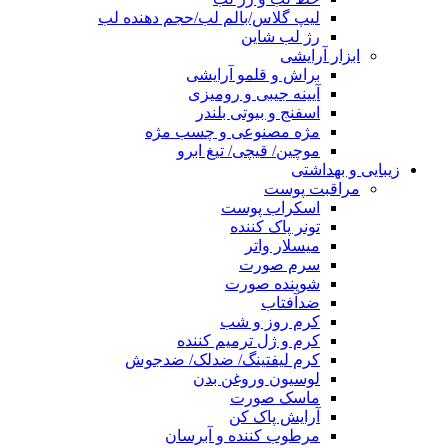
لیپ گلاس/بالم لب/حجم دهنده لب
رژ لب شاین
ابزار آرایشی
براش و قلمو آرایشی
آیینه جیبی و رومیزی
اسفنج و بیوتی بلندر
مژه مصنوعی و چسب مژه
موچین/ قیچی/ تیغ ابرو
زیبایی و بهداشتی
مراقبت پوست
اسکراب پوست
تونر پاک کننده
میسلار واتر
سرم صورت
شوینده صورت
ضدآفتاب
کرم روز و شب
کرم و ژل ترمیم کننده
کرم لیفتینگ/ ضدلک/ ضدجوش
لوسیون وروغن بدن
ماسک صورت
آرایش پاک کن
مرطوب کننده و آبرسان