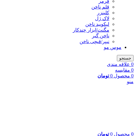
فرمر
قلم ناخن
کلینزر
لاک ژل
لیکوييد ناخن
مگنت/ابزار چندکار
ناخن گیر
نیپر/قیچی ناخن
موس مو
جستجو
0
علاقه مندی
0
مقایسه
0
محصول
0
تومان
منو
0
محصول
0
تومان