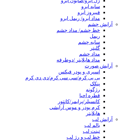
ژل ابرو/صابون ابرو
سایه ابرو
فیبروز ابرو
مداد ابرو/ ریمل ابرو
آرایش چشم
خط چشم/ مداد چشم
ریمل
سایه چشم
گلیتر
مداد چشم
مداد هایلایتر /دوطرفه
آرایش صورت
اسپری و پودر فیکس
بی بی کرم/سی سی کرم/دی دی کرم
پنکک
رژگونه
قطره احیا
کانسیلر/پرایمر/کانتور
کرم پودر و موس آرایشی
هایلایتر
آرایش لب
بالم لب
تینت لب
خط لب و رژ لب