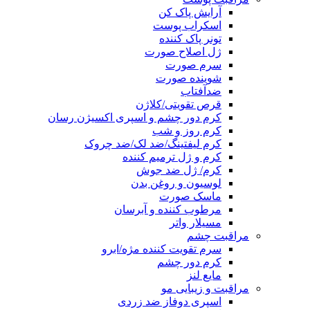
آرایش پاک کن
اسکراب پوست
تونر پاک کننده
ژل اصلاح صورت
سرم صورت
شوینده صورت
ضدآفتاب
قرص تقویتی/کلاژن
کرم دور چشم و اسپری اکسیژن رسان
کرم روز و شب
کرم لیفتینگ/ضد لک/ضد چروک
کرم و ژل ترمیم کننده
کرم/ ژل ضد جوش
لوسیون و روغن بدن
ماسک صورت
مرطوب کننده و آبرسان
مسیلار واتر
مراقبت چشم
سرم تقویت کننده مژه/ابرو
کرم دور چشم
مایع لنز
مراقبت و زیبایی مو
اسپری دوفاز ضد زردی