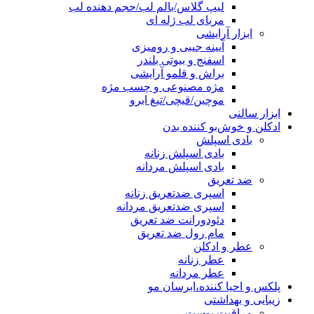
لیپ گلاس/بالم لب/حجم دهنده لب
مربای لب ژله ای
ابزار آرایشی
آیینه جیبی و رومیزی
اسفنج و بیوتی بلندر
براش و قلمو آرایشی
مژه مصنوعی و چسب مژه
موچین/قیچی/تیغ ابرو
ابزار سالنی
ادکلن و خوش‌بو کننده بدن
بادی اسپلش
بادی اسپلش زنانه
بادی اسپلش مردانه
ضد تعریق
اسپری ضدتعریق زنانه
اسپری ضدتعریق مردانه
دئودورانت ضد تعریق
مام رول ضد تعریق
عطر و ادکلن
عطر زنانه
عطر مردانه
پلکس و احیا کننده،ابرسان مو
زیبایی و بهداشتی
مراقبت پوست