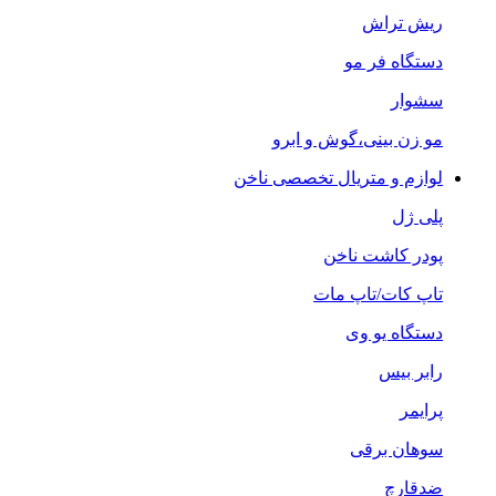
ریش تراش
دستگاه فر مو
سشوار
مو زن بینی،گوش و ابرو
لوازم و متریال تخصصی ناخن
پلی ژل
پودر کاشت ناخن
تاپ کات/تاپ مات
دستگاه یو وی
رابر بیس
پرایمر
سوهان برقی
ضدقارچ