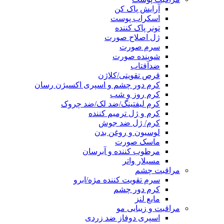
آرایش پاک کن
اسکراب پوست
تونر پاک کننده
ژل اصلاح صورت
سرم صورت
شوینده صورت
ضدآفتاب
قرص تقویتی/کلاژن
کرم دور چشم و اسپری اکسیژن رسان
کرم روز و شب
کرم لیفتینگ/ضد لک/ضد چروک
کرم و ژل ترمیم کننده
کرم/ ژل ضد جوش
لوسیون و روغن بدن
ماسک صورت
مرطوب کننده و آبرسان
مسیلار واتر
مراقبت چشم
سرم تقویت کننده مژه/ابرو
کرم دور چشم
مایع لنز
مراقبت و زیبایی مو
اسپری دوفاز ضد زردی