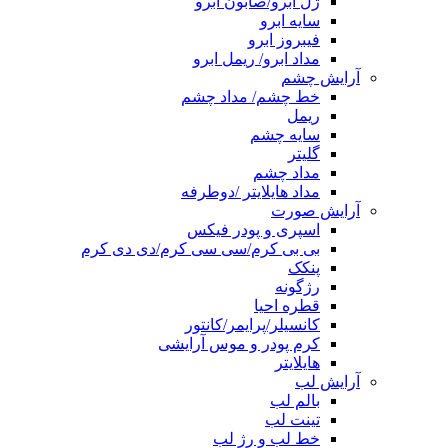
ژل ابرو/صابون ابرو
سایه ابرو
فیبروز ابرو
مداد ابرو/ ریمل ابرو
آرایش چشم
خط چشم/ مداد چشم
ریمل
سایه چشم
گلیتر
مداد چشم
مداد هایلایتر /دوطرفه
آرایش صورت
اسپری و پودر فیکس
بی بی کرم/سی سی کرم/دی دی کرم
پنکک
رژگونه
قطره احیا
کانسیلر/پرایمر/کانتور
کرم پودر و موس آرایشی
هایلایتر
آرایش لب
بالم لب
تینت لب
خط لب و رژ لب