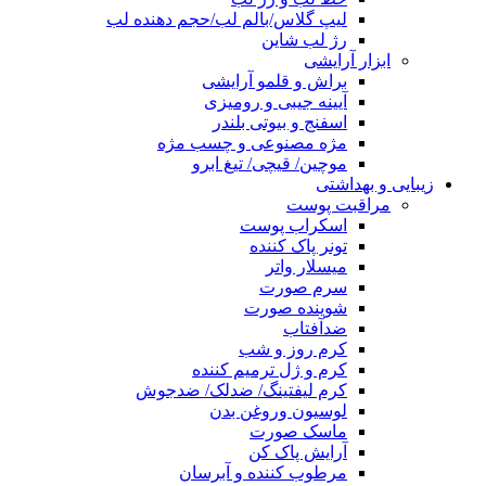
لیپ گلاس/بالم لب/حجم دهنده لب
رژ لب شاین
ابزار آرایشی
براش و قلمو آرایشی
آیینه جیبی و رومیزی
اسفنج و بیوتی بلندر
مژه مصنوعی و چسب مژه
موچین/ قیچی/ تیغ ابرو
زیبایی و بهداشتی
مراقبت پوست
اسکراب پوست
تونر پاک کننده
میسلار واتر
سرم صورت
شوینده صورت
ضدآفتاب
کرم روز و شب
کرم و ژل ترمیم کننده
کرم لیفتینگ/ ضدلک/ ضدجوش
لوسیون وروغن بدن
ماسک صورت
آرایش پاک کن
مرطوب کننده و آبرسان