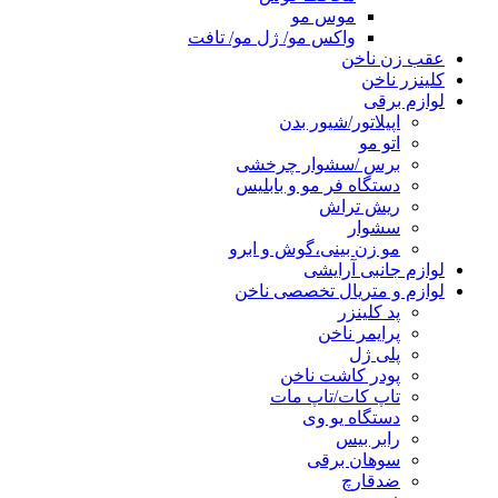
موس مو
واکس مو/ ژل مو/ تافت
عقب زن ناخن
کلینزر ناخن
لوازم برقی
اپیلاتور/شیور بدن
اتو مو
برس /سشوار چرخشی
دستگاه فر مو و بابلیس
ریش تراش
سشوار
مو زن بینی،گوش و ابرو
لوازم جانبی آرایشی
لوازم و متریال تخصصی ناخن
پد کلینزر
پرایمر ناخن
پلی ژل
پودر کاشت ناخن
تاپ کات/تاپ مات
دستگاه یو وی
رابر بیس
سوهان برقی
ضدقارچ