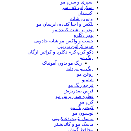
اسپری و سرم مو
اسکراب کف سر
اکسیدان
برس و شانه
پلکس و احیا کندده ،ابرسان مو
پودر پر پشت کننده مو
پودر دکلره
چسب و واکس مو شانه جادویی
خرید کراتین برزیلی
دکو کرم،کرم دکلره و کراتین ارگان
رنگ مو
رنگ مو بدون آمونیاک
رنگ مو مردانه
روغن مو
شامپو
فرچه رنگ مو
قرص ضدریزش
قطره ضد ریزش مو
کرم مو
کیت رنگ مو
لوسیون مو
ماسک تثبیت /عنکبوتی
ماسک مو و کاندیشنر
محافظ گوش