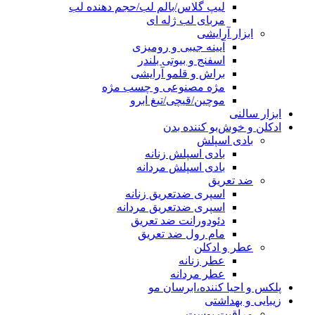
لیپ گلاس/بالم لب/حجم دهنده لب
مربای لب ژله ای
ابزار آرایشی
آیینه جیبی و رومیزی
اسفنج و بیوتی بلندر
براش و قلمو آرایشی
مژه مصنوعی و چسب مژه
موچین/قیچی/تیغ ابرو
ابزار سالنی
ادکلن و خوش‌بو کننده بدن
بادی اسپلش
بادی اسپلش زنانه
بادی اسپلش مردانه
ضد تعریق
اسپری ضدتعریق زنانه
اسپری ضدتعریق مردانه
دئودورانت ضد تعریق
مام رول ضد تعریق
عطر و ادکلن
عطر زنانه
عطر مردانه
پلکس و احیا کننده،ابرسان مو
زیبایی و بهداشتی
مراقبت پوست