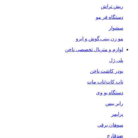
ریش تراش
دستگاه فر مو
سشوار
مو زن بینی،گوش و ابرو
لوازم و متریال تخصصی ناخن
پلی ژل
پودر کاشت ناخن
تاپ کات/تاپ مات
دستگاه یو وی
رابر بیس
پرایمر
سوهان برقی
ضدقارچ