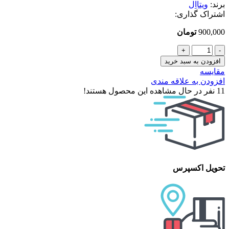
برند:
ویتااِل
اشتراک گذاری:
900,000
تومان
شامپو
فری
افزودن به سبد خرید
سولفات
مقایسه
میراکل
افزودن به علاقه مندی
آرگان
11
نفر در حال مشاهده این محصول هستند!
ویتااِل
عدد
تحویل اکسپرس