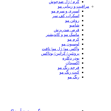
کرم / ژل ضدجوش
مراقبت و زیبایی مو
اسپری و سرم مو
اسکراب کف سر
روغن مو
شامپو
قرص ضدریزش
ماسک مو و کاندیشنر
کرم مو
لوسیون مو
واکس مو/ ژل مو/ تافت
پروتئین/ کراتین/ بوتاکس
پودر دکلره
اکسیدان
فرچه رنگ مو
کیت رنگ مو
رنگ مو
رنگ مو بدون آمونیاک