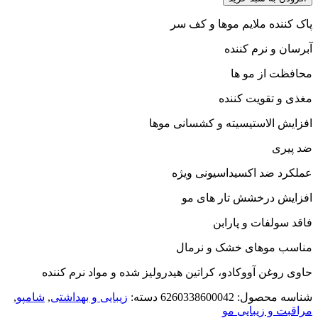
سولفات
میراکل
پاک کننده ملایم موها و کف سر
آرگان
آبرسان و نرم کننده
ویتااِل
عدد
محافظت از مو ها
مغذی و تقویت کننده
افزایش الاستیسیته و کشسانی موها
ضد پیری
عملکرد ضد اکسیداسیونی ویژه
افزایش درخشش تار های مو
فاقد سولفات و پارابن
مناسب موهای خشک و نرمال
حاوی روغن آووکادو، کراتین هیدرولیز شده و مواد نرم کننده
شناسه محصول:
6260338600042
دسته:
زیبایی و بهداشتی
,
شامپو
,
مراقبت و زیبایی مو