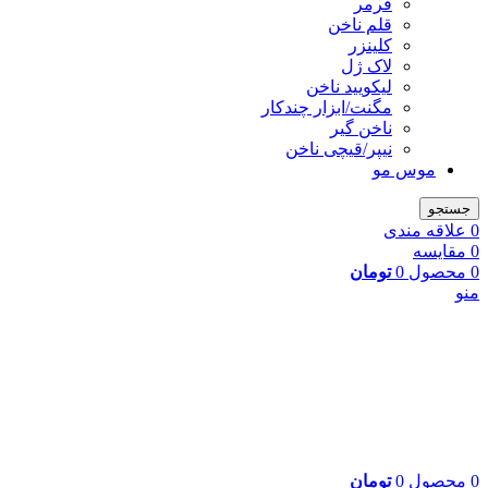
فرمر
قلم ناخن
کلینزر
لاک ژل
لیکوييد ناخن
مگنت/ابزار چندکار
ناخن گیر
نیپر/قیچی ناخن
موس مو
جستجو
0
علاقه مندی
0
مقایسه
0
محصول
0
تومان
منو
0
محصول
0
تومان