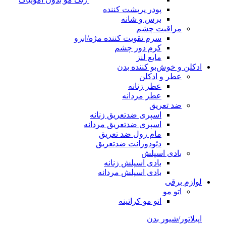
پودر پرپشت کننده
برس و شانه
مراقبت چشم
سرم تقویت کننده مژه/ابرو
کرم دور چشم
مایع لنز
ادکلن و خوش‌بو کننده بدن
عطر و ادکلن
عطر زنانه
عطر مردانه
ضد تعریق
اسپری ضدتعریق زنانه
اسپری ضدتعریق مردانه
مام رول ضد تعریق
دئودورانت ضدتعریق
بادی اسپلش
بادی اسپلش زنانه
بادی اسپلش مردانه
لوازم برقی
اتو مو
اتو مو کراتینه
اپیلاتور/شیور بدن