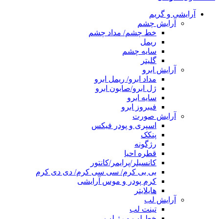
آرایشی و گریم
آرایش چشم
خط چشم/ مداد چشم
ریمل
سایه چشم
گلیتر
آرایش ابرو
مداد ابرو/ ریمل ابرو
ژل ابرو/صابون ابرو
سایه ابرو
فیبروز ابرو
آرایش صورت
اسپری و پودر فیکس
پنکک
رژگونه
قطره احیا
کانسیلر/پرایمر/کانتور
بی بی کرم/ سی سی کرم/ دی دی کرم
کرم پودر و موس آرایشی
هایلایتر
آرایش لب
تینت لب
خط لب و رژ لب