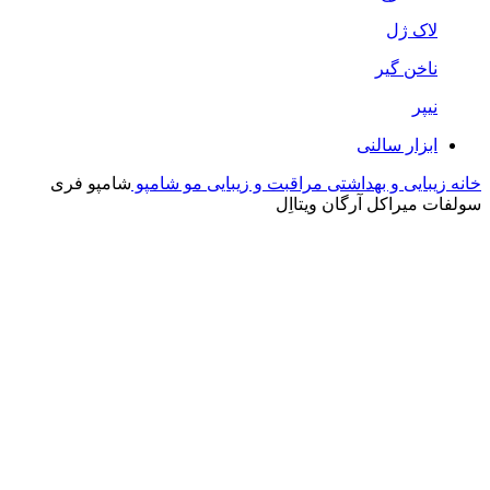
لاک ژل
ناخن گیر
نیپر
ابزار سالنی
خانه
زیبایی و بهداشتی
مراقبت و زیبایی مو
شامپو
شامپو فری
سولفات میراکل آرگان ویتااِل