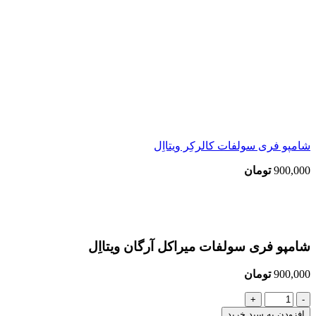
شامپو فری سولفات کالرکِر ویتااِل
900,000
تومان
بزرگنمایی تصویر
شامپو فری سولفات میراکل آرگان ویتااِل
900,000
تومان
شامپو
فری
افزودن به سبد خرید