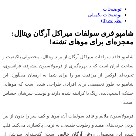
توضیحات
توضیحات تکمیلی
نظرات (0)
شامپو فری سولفات میراکل آرگان ویتااِل:
معجزه‌ای برای موهای تشنه!
شامپو فاقد سولفات میراکل آرگان از برند ویتااِل، محصولی باکیفیت و
ساخت ایران است که با بهره‌گیری از فرمولاسیون پیشرفته فرانسوی،
تجربه‌ای لوکس از مراقبت مو را برای شما به ارمغان می‌آورد. این
شامپو به طور تخصصی برای افرادی طراحی شده است که موهایی
خشک، آسیب‌دیده، رنگ یا کراتینه شده دارند و پوست سرشان حساس
است.
فرمولاسیون ملایم و فاقد سولفات آن، موها و کف سر را بدون از بین
بردن چربی‌های مفید و رطوبت طبیعی، به نرمی پاکسازی می‌کند. قلب
تپنده این محصول،
روغن آرگان خالص
است؛ گنجینه‌ای سرشار از