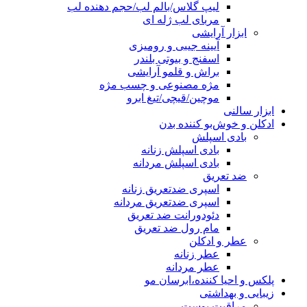
لیپ گلاس/بالم لب/حجم دهنده لب
مربای لب ژله ای
ابزار آرایشی
آیینه جیبی و رومیزی
اسفنج و بیوتی بلندر
براش و قلمو آرایشی
مژه مصنوعی و چسب مژه
موچین/قیچی/تیغ ابرو
ابزار سالنی
ادکلن و خوش‌بو کننده بدن
بادی اسپلش
بادی اسپلش زنانه
بادی اسپلش مردانه
ضد تعریق
اسپری ضدتعریق زنانه
اسپری ضدتعریق مردانه
دئودورانت ضد تعریق
مام رول ضد تعریق
عطر و ادکلن
عطر زنانه
عطر مردانه
پلکس و احیا کننده،ابرسان مو
زیبایی و بهداشتی
مراقبت پوست