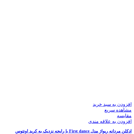
افزودن به سبد خرید
مشاهده سریع
مقایسه
افزودن به علاقه مندی
ادکلن مردانه ریواژ مدل First dance با رایحه نزدیک به کرید اونتوس