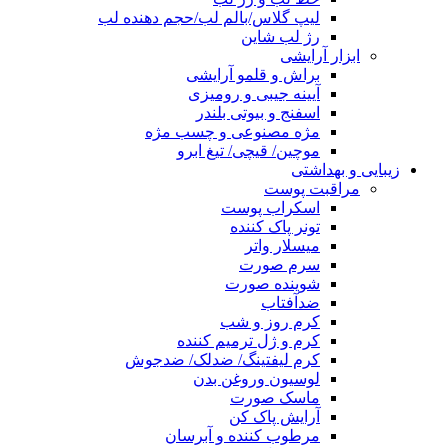
لیپ گلاس/بالم لب/حجم دهنده لب
رژ لب شاین
ابزار آرایشی
براش و قلمو آرایشی
آیینه جیبی و رومیزی
اسفنج و بیوتی بلندر
مژه مصنوعی و چسب مژه
موچین/ قیچی/ تیغ ابرو
زیبایی و بهداشتی
مراقبت پوست
اسکراب پوست
تونر پاک کننده
میسلار واتر
سرم صورت
شوینده صورت
ضدآفتاب
کرم روز و شب
کرم و ژل ترمیم کننده
کرم لیفتینگ/ ضدلک/ ضدجوش
لوسیون وروغن بدن
ماسک صورت
آرایش پاک کن
مرطوب کننده و آبرسان