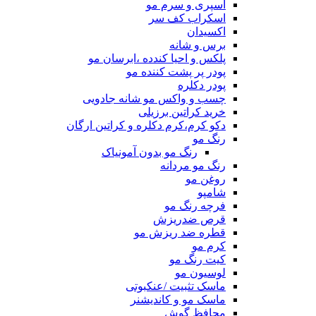
اسپری و سرم مو
اسکراب کف سر
اکسیدان
برس و شانه
پلکس و احیا کندده ،ابرسان مو
پودر پر پشت کننده مو
پودر دکلره
چسب و واکس مو شانه جادویی
خرید کراتین برزیلی
دکو کرم،کرم دکلره و کراتین ارگان
رنگ مو
رنگ مو بدون آمونیاک
رنگ مو مردانه
روغن مو
شامپو
فرچه رنگ مو
قرص ضدریزش
قطره ضد ریزش مو
کرم مو
کیت رنگ مو
لوسیون مو
ماسک تثبیت /عنکبوتی
ماسک مو و کاندیشنر
محافظ گوش