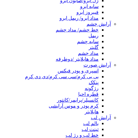
ژل ابرو/صابون ابرو
سایه ابرو
فیبروز ابرو
مداد ابرو/ ریمل ابرو
آرایش چشم
خط چشم/ مداد چشم
ریمل
سایه چشم
گلیتر
مداد چشم
مداد هایلایتر /دوطرفه
آرایش صورت
اسپری و پودر فیکس
بی بی کرم/سی سی کرم/دی دی کرم
پنکک
رژگونه
قطره احیا
کانسیلر/پرایمر/کانتور
کرم پودر و موس آرایشی
هایلایتر
آرایش لب
بالم لب
تینت لب
خط لب و رژ لب