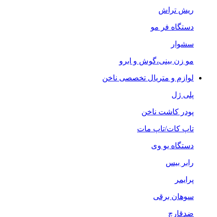
ریش تراش
دستگاه فر مو
سشوار
مو زن بینی،گوش و ابرو
لوازم و متریال تخصصی ناخن
پلی ژل
پودر کاشت ناخن
تاپ کات/تاپ مات
دستگاه یو وی
رابر بیس
پرایمر
سوهان برقی
ضدقارچ