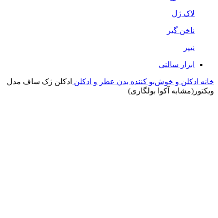
لاک ژل
ناخن گیر
نیپر
ابزار سالنی
خانه
ادکلن و خوش‌بو کننده بدن
عطر و ادکلن
ادکلن ژک ساف مدل
ویکتور(مشابه آکوا بولگاری)