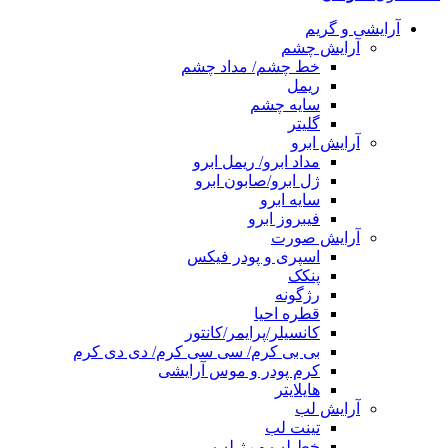
آرایشی و گریم
آرایش چشم
خط چشم/ مداد چشم
ریمل
سایه چشم
گلیتر
آرایش ابرو
مداد ابرو/ ریمل ابرو
ژل ابرو/صابون ابرو
سایه ابرو
فیبروز ابرو
آرایش صورت
اسپری و پودر فیکس
پنکک
رژگونه
قطره احیا
کانسیلر/پرایمر/کانتور
بی بی کرم/ سی سی کرم/ دی دی کرم
کرم پودر و موس آرایشی
هایلایتر
آرایش لب
تینت لب
خط لب و رژ لب