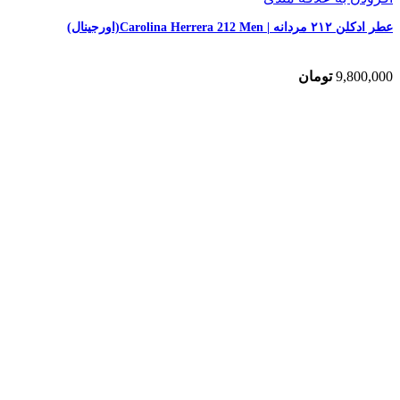
عطر ادکلن ۲۱۲ مردانه | Carolina Herrera 212 Men(اورجینال)
9,800,000
تومان