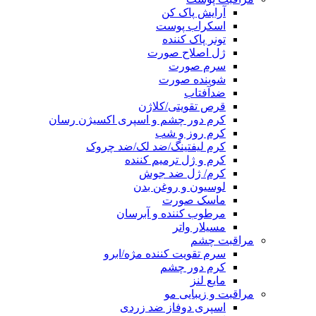
آرایش پاک کن
اسکراب پوست
تونر پاک کننده
ژل اصلاح صورت
سرم صورت
شوینده صورت
ضدآفتاب
قرص تقویتی/کلاژن
کرم دور چشم و اسپری اکسیژن رسان
کرم روز و شب
کرم لیفتینگ/ضد لک/ضد چروک
کرم و ژل ترمیم کننده
کرم/ ژل ضد جوش
لوسیون و روغن بدن
ماسک صورت
مرطوب کننده و آبرسان
مسیلار واتر
مراقبت چشم
سرم تقویت کننده مژه/ابرو
کرم دور چشم
مایع لنز
مراقبت و زیبایی مو
اسپری دوفاز ضد زردی