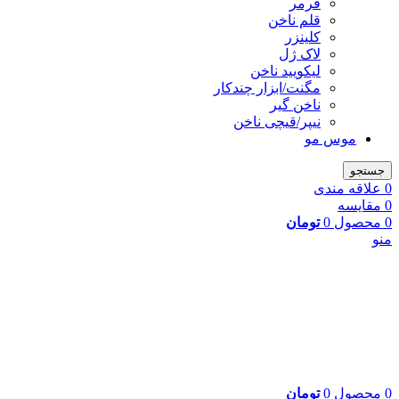
فرمر
قلم ناخن
کلینزر
لاک ژل
لیکوييد ناخن
مگنت/ابزار چندکار
ناخن گیر
نیپر/قیچی ناخن
موس مو
جستجو
0
علاقه مندی
0
مقایسه
0
محصول
0
تومان
منو
0
محصول
0
تومان