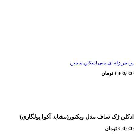
پرایمر ژله ای بیبی اسکین میبلین
1,400,000
تومان
اتمام موجودی
بزرگنمایی تصویر
ادکلن ژک ساف مدل ویکتور(مشابه آکوا بولگاری)
950,000
تومان