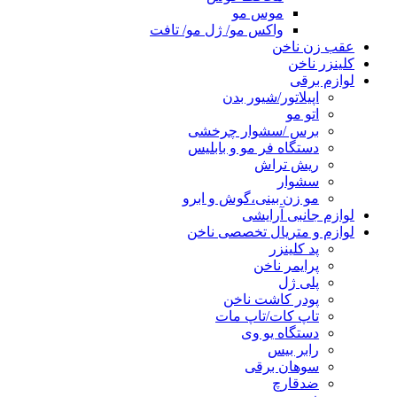
موس مو
واکس مو/ ژل مو/ تافت
عقب زن ناخن
کلینزر ناخن
لوازم برقی
اپیلاتور/شیور بدن
اتو مو
برس /سشوار چرخشی
دستگاه فر مو و بابلیس
ریش تراش
سشوار
مو زن بینی،گوش و ابرو
لوازم جانبی آرایشی
لوازم و متریال تخصصی ناخن
پد کلینزر
پرایمر ناخن
پلی ژل
پودر کاشت ناخن
تاپ کات/تاپ مات
دستگاه یو وی
رابر بیس
سوهان برقی
ضدقارچ