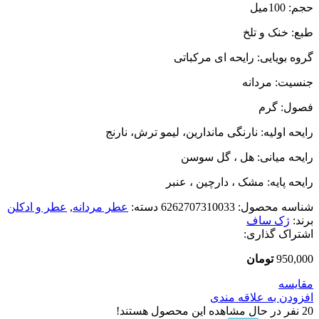
حجم: 100میل
طبع: خنک و تلخ
گروه بویایی: رایحه ای مرکباتی
جنسیت: مردانه
فصول: گرم
رایحه اولیه: نارنگی ماندارین، لیمو ترش، نارنج
رایحه میانی: هل ، گل سوسن
رایحه پایه: مشک ، دارچین ، عنبر
شناسه محصول:
6262707310033
دسته:
عطر مردانه
,
عطر و ادکلن
برند:
ژک ساف
اشتراک گذاری:
950,000
تومان
مقایسه
افزودن به علاقه مندی
20
نفر در حال مشاهده این محصول هستند!