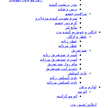
پودر پرپشت کننده
برس و شانه
مراقبت چشم
سرم تقویت کننده مژه/ابرو
کرم دور چشم
مایع لنز
ادکلن و خوش‌بو کننده بدن
عطر و ادکلن
عطر زنانه
عطر مردانه
ضد تعریق
اسپری ضدتعریق زنانه
اسپری ضدتعریق مردانه
مام رول ضد تعریق
دئودورانت ضدتعریق
بادی اسپلش
بادی اسپلش زنانه
بادی اسپلش مردانه
لوازم برقی
اتو مو
اتو مو کراتینه
اپیلاتور/شیور بدن