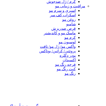
کرم / ژل ضدجوش
مراقبت و زیبایی مو
اسپری و سرم مو
اسکراب کف سر
روغن مو
شامپو
قرص ضدریزش
ماسک مو و کاندیشنر
کرم مو
لوسیون مو
واکس مو/ ژل مو/ تافت
پروتئین/ کراتین/ بوتاکس
پودر دکلره
اکسیدان
فرچه رنگ مو
کیت رنگ مو
رنگ مو
رنگ مو بدون آمونیاک