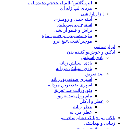
لیپ گلاس/بالم لب/حجم دهنده لب
مربای لب ژله ای
ابزار آرایشی
آیینه جیبی و رومیزی
اسفنج و بیوتی بلندر
براش و قلمو آرایشی
مژه مصنوعی و چسب مژه
موچین/قیچی/تیغ ابرو
ابزار سالنی
ادکلن و خوش‌بو کننده بدن
بادی اسپلش
بادی اسپلش زنانه
بادی اسپلش مردانه
ضد تعریق
اسپری ضدتعریق زنانه
اسپری ضدتعریق مردانه
دئودورانت ضد تعریق
مام رول ضد تعریق
عطر و ادکلن
عطر زنانه
عطر مردانه
پلکس و احیا کننده،ابرسان مو
زیبایی و بهداشتی
مراقبت پوست