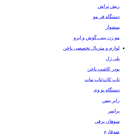
ریش تراش
دستگاه فر مو
سشوار
مو زن بینی،گوش و ابرو
لوازم و متریال تخصصی ناخن
پلی ژل
پودر کاشت ناخن
تاپ کات/تاپ مات
دستگاه یو وی
رابر بیس
پرایمر
سوهان برقی
ضدقارچ