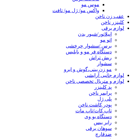
موس مو
واکس مو/ ژل مو/ تافت
عقب زن ناخن
کلینزر ناخن
لوازم برقی
اپیلاتور/شیور بدن
اتو مو
برس /سشوار چرخشی
دستگاه فر مو و بابلیس
ریش تراش
سشوار
مو زن بینی،گوش و ابرو
لوازم جانبی آرایشی
لوازم و متریال تخصصی ناخن
پد کلینزر
پرایمر ناخن
پلی ژل
پودر کاشت ناخن
تاپ کات/تاپ مات
دستگاه یو وی
رابر بیس
سوهان برقی
ضدقارچ