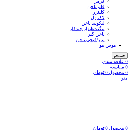
فرمر
قلم ناخن
کلینزر
لاک ژل
لیکوييد ناخن
مگنت/ابزار چندکار
ناخن گیر
نیپر/قیچی ناخن
موس مو
جستجو
0
علاقه مندی
0
مقایسه
0
محصول
0
تومان
منو
0
محصول
0
تومان