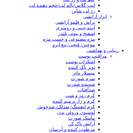
لیپ گلاس/بالم لب/حجم دهنده لب
رژ لب شاین
ابزار آرایشی
براش و قلمو آرایشی
آیینه جیبی و رومیزی
اسفنج و بیوتی بلندر
مژه مصنوعی و چسب مژه
موچین/ قیچی/ تیغ ابرو
زیبایی و بهداشتی
مراقبت پوست
اسکراب پوست
تونر پاک کننده
میسلار واتر
سرم صورت
شوینده صورت
ضدآفتاب
کرم روز و شب
کرم و ژل ترمیم کننده
کرم لیفتینگ/ ضدلک/ ضدجوش
لوسیون وروغن بدن
ماسک صورت
آرایش پاک کن
مرطوب کننده و آبرسان