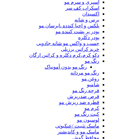
اسپری و سرم مو
اسکراب کف سر
اکسیدان
برس و شانه
پلکس و احیا کندده ،ابرسان مو
پودر پر پشت کننده مو
پودر دکلره
چسب و واکس مو شانه جادویی
خرید کراتین برزیلی
دکو کرم،کرم دکلره و کراتین ارگان
رنگ مو
رنگ مو بدون آمونیاک
رنگ مو مردانه
روغن مو
شامپو
فرچه رنگ مو
قرص ضدریزش
قطره ضد ریزش مو
کرم مو
کیت رنگ مو
لوسیون مو
ماسک تثبیت /عنکبوتی
ماسک مو و کاندیشنر
محافظ گوش