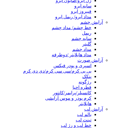
ژل ابرو/صابون ابرو
سایه ابرو
فیبروز ابرو
مداد ابرو/ ریمل ابرو
آرایش چشم
خط چشم/ مداد چشم
ریمل
سایه چشم
گلیتر
مداد چشم
مداد هایلایتر /دوطرفه
آرایش صورت
اسپری و پودر فیکس
بی بی کرم/سی سی کرم/دی دی کرم
پنکک
رژگونه
قطره احیا
کانسیلر/پرایمر/کانتور
کرم پودر و موس آرایشی
هایلایتر
آرایش لب
بالم لب
تینت لب
خط لب و رژ لب