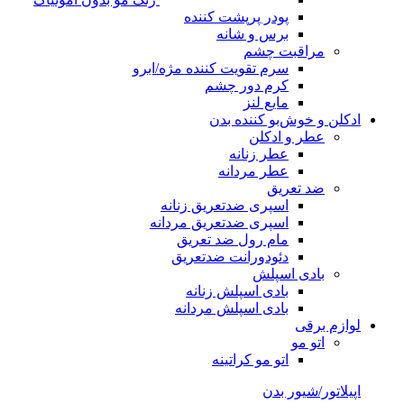
پودر پرپشت کننده
برس و شانه
مراقبت چشم
سرم تقویت کننده مژه/ابرو
کرم دور چشم
مایع لنز
ادکلن و خوش‌بو کننده بدن
عطر و ادکلن
عطر زنانه
عطر مردانه
ضد تعریق
اسپری ضدتعریق زنانه
اسپری ضدتعریق مردانه
مام رول ضد تعریق
دئودورانت ضدتعریق
بادی اسپلش
بادی اسپلش زنانه
بادی اسپلش مردانه
لوازم برقی
اتو مو
اتو مو کراتینه
اپیلاتور/شیور بدن