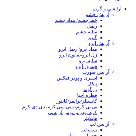
آرایشی و گریم
آرایش چشم
خط چشم/ مداد چشم
ریمل
سایه چشم
گلیتر
آرایش ابرو
مداد ابرو/ ریمل ابرو
ژل ابرو/صابون ابرو
سایه ابرو
فیبروز ابرو
آرایش صورت
اسپری و پودر فیکس
پنکک
رژگونه
قطره احیا
کانسیلر/پرایمر/کانتور
بی بی کرم/ سی سی کرم/ دی دی کرم
کرم پودر و موس آرایشی
هایلایتر
آرایش لب
تینت لب
خط لب و رژ لب