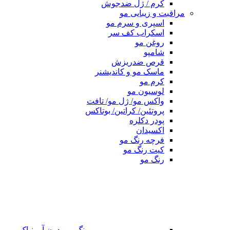
کرم / ژل ضدجوش
مراقبت و زیبایی مو
اسپری و سرم مو
اسکراب کف سر
روغن مو
شامپو
قرص ضدریزش
ماسک مو و کاندیشنر
کرم مو
لوسیون مو
واکس مو/ ژل مو/ تافت
پروتئین/ کراتین/ بوتاکس
پودر دکلره
اکسیدان
فرچه رنگ مو
کیت رنگ مو
رنگ مو
رنگ مو بدون آمونیاک