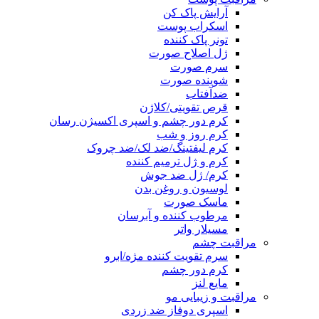
آرایش پاک کن
اسکراب پوست
تونر پاک کننده
ژل اصلاح صورت
سرم صورت
شوینده صورت
ضدآفتاب
قرص تقویتی/کلاژن
کرم دور چشم و اسپری اکسیژن رسان
کرم روز و شب
کرم لیفتینگ/ضد لک/ضد چروک
کرم و ژل ترمیم کننده
کرم/ ژل ضد جوش
لوسیون و روغن بدن
ماسک صورت
مرطوب کننده و آبرسان
مسیلار واتر
مراقبت چشم
سرم تقویت کننده مژه/ابرو
کرم دور چشم
مایع لنز
مراقبت و زیبایی مو
اسپری دوفاز ضد زردی