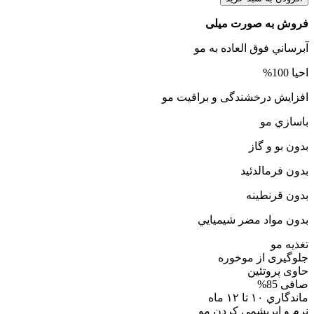
فروش به صورت میلی
آبرساني فوق العاده به مو
احیا 100%
افزایش درخشندگی و براقیت مو
باسازي مو
بدون بو و گاز
بدون فرمالدئید
بدون قرنطینه
بدون مواد مضر شيميايي
تغذیه مو
جلوگیری از موخوره
حاوی پروتئین
صافی 85%
ماندگاري ١٠ تا ١٢ ماه
نرم و ابريشمي كردن مو