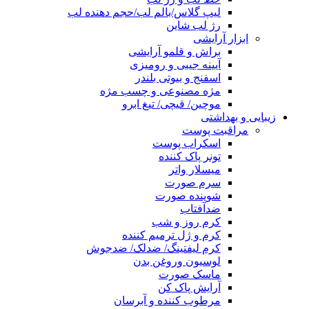
لیپ گلاس/بالم لب/حجم دهنده لب
رژ لب شاین
ابزار آرایشی
براش و قلمو آرایشی
آیینه جیبی و رومیزی
اسفنج و بیوتی بلندر
مژه مصنوعی و چسب مژه
موچین/ قیچی/ تیغ ابرو
زیبایی و بهداشتی
مراقبت پوست
اسکراب پوست
تونر پاک کننده
میسلار واتر
سرم صورت
شوینده صورت
ضدآفتاب
کرم روز و شب
کرم و ژل ترمیم کننده
کرم لیفتینگ/ ضدلک/ ضدجوش
لوسیون وروغن بدن
ماسک صورت
آرایش پاک کن
مرطوب کننده و آبرسان