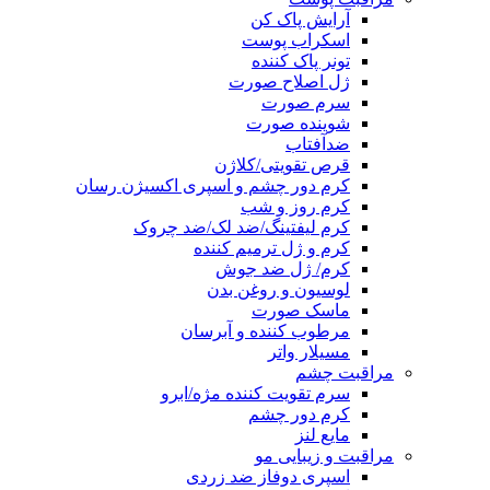
آرایش پاک کن
اسکراب پوست
تونر پاک کننده
ژل اصلاح صورت
سرم صورت
شوینده صورت
ضدآفتاب
قرص تقویتی/کلاژن
کرم دور چشم و اسپری اکسیژن رسان
کرم روز و شب
کرم لیفتینگ/ضد لک/ضد چروک
کرم و ژل ترمیم کننده
کرم/ ژل ضد جوش
لوسیون و روغن بدن
ماسک صورت
مرطوب کننده و آبرسان
مسیلار واتر
مراقبت چشم
سرم تقویت کننده مژه/ابرو
کرم دور چشم
مایع لنز
مراقبت و زیبایی مو
اسپری دوفاز ضد زردی