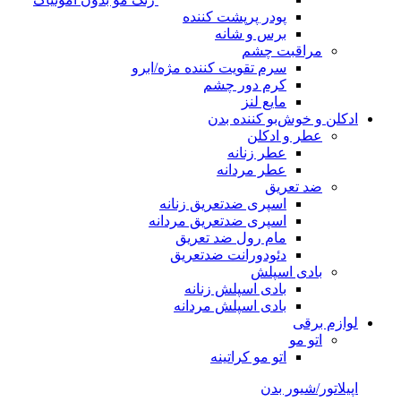
پودر پرپشت کننده
برس و شانه
مراقبت چشم
سرم تقویت کننده مژه/ابرو
کرم دور چشم
مایع لنز
ادکلن و خوش‌بو کننده بدن
عطر و ادکلن
عطر زنانه
عطر مردانه
ضد تعریق
اسپری ضدتعریق زنانه
اسپری ضدتعریق مردانه
مام رول ضد تعریق
دئودورانت ضدتعریق
بادی اسپلش
بادی اسپلش زنانه
بادی اسپلش مردانه
لوازم برقی
اتو مو
اتو مو کراتینه
اپیلاتور/شیور بدن