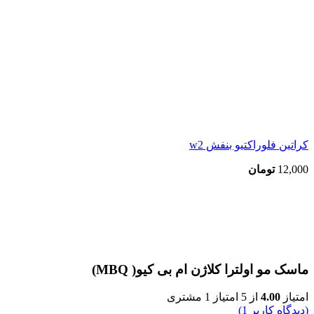
کراتین فلوراکتیو بنفش w2
12,000
تومان
اتمام موجودی
بزرگنمایی تصویر
ماسک مو اولترا کلاژن ام بی کیو( MBQ)
امتیاز
4.00
از 5 امتیاز
1
مشتری
(دیدگاه کاربر
1
)