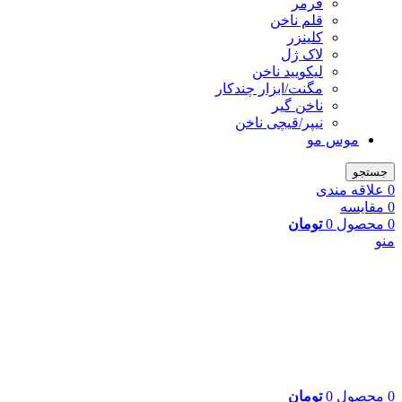
فرمر
قلم ناخن
کلینزر
لاک ژل
لیکوييد ناخن
مگنت/ابزار چندکار
ناخن گیر
نیپر/قیچی ناخن
موس مو
جستجو
0
علاقه مندی
0
مقایسه
0
محصول
0
تومان
منو
0
محصول
0
تومان