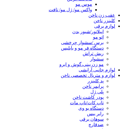
موس مو
واکس مو/ ژل مو/ تافت
عقب زن ناخن
کلینزر ناخن
لوازم برقی
اپیلاتور/شیور بدن
اتو مو
برس /سشوار چرخشی
دستگاه فر مو و بابلیس
ریش تراش
سشوار
مو زن بینی،گوش و ابرو
لوازم جانبی آرایشی
لوازم و متریال تخصصی ناخن
پد کلینزر
پرایمر ناخن
پلی ژل
پودر کاشت ناخن
تاپ کات/تاپ مات
دستگاه یو وی
رابر بیس
سوهان برقی
ضدقارچ