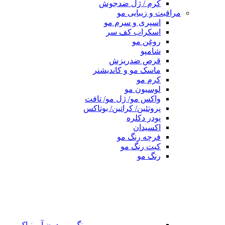
کرم / ژل ضدجوش
مراقبت و زیبایی مو
اسپری و سرم مو
اسکراب کف سر
روغن مو
شامپو
قرص ضدریزش
ماسک مو و کاندیشنر
کرم مو
لوسیون مو
واکس مو/ ژل مو/ تافت
پروتئین/ کراتین/ بوتاکس
پودر دکلره
اکسیدان
فرچه رنگ مو
کیت رنگ مو
رنگ مو
رنگ مو بدون آمونیاک