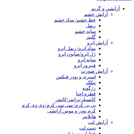
آرایشی و گریم
آرایش چشم
خط چشم/ مداد چشم
ریمل
سایه چشم
گلیتر
آرایش ابرو
مداد ابرو/ ریمل ابرو
ژل ابرو/صابون ابرو
سایه ابرو
فیبروز ابرو
آرایش صورت
اسپری و پودر فیکس
پنکک
رژگونه
قطره احیا
کانسیلر/پرایمر/کانتور
بی بی کرم/ سی سی کرم/ دی دی کرم
کرم پودر و موس آرایشی
هایلایتر
آرایش لب
تینت لب
خط لب و رژ لب