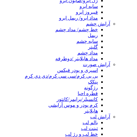
ژل ابرو/صابون ابرو
سایه ابرو
فیبروز ابرو
مداد ابرو/ ریمل ابرو
آرایش چشم
خط چشم/ مداد چشم
ریمل
سایه چشم
گلیتر
مداد چشم
مداد هایلایتر /دوطرفه
آرایش صورت
اسپری و پودر فیکس
بی بی کرم/سی سی کرم/دی دی کرم
پنکک
رژگونه
قطره احیا
کانسیلر/پرایمر/کانتور
کرم پودر و موس آرایشی
هایلایتر
آرایش لب
بالم لب
تینت لب
خط لب و رژ لب