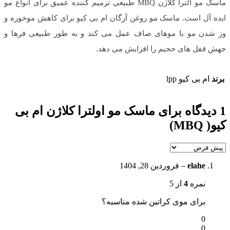
ماسک مو الترا کلاژن MBQ طبیعی ترمیم کننده عمیق برای انواع مو
ایده آل است. ماسک مو روغن آرگان ام بی کیو برای کاهش موخوره و
وز شدن مو با موهای صاف عمل می کند و به طور طبیعی فرها و
جهش قفل های حجیم را افزایش می دهد.
برند
ام بی کیو lpp
1 دیدگاه برای
ماسک مو اولترا کلاژن ام بی
کیو( MBQ)
elahe
–
فروردین 28, 1404
نمره
4
از 5
برای موی کراتین شده مناسبه؟
0
0