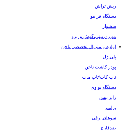
ریش تراش
دستگاه فر مو
سشوار
مو زن بینی،گوش و ابرو
لوازم و متریال تخصصی ناخن
پلی ژل
پودر کاشت ناخن
تاپ کات/تاپ مات
دستگاه یو وی
رابر بیس
پرایمر
سوهان برقی
ضدقارچ