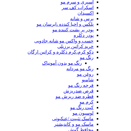
اسپری و سرم مو
اسکراب کف سر
اکسیدان
برس و شانه
پلکس و احیا کندده ،ابرسان مو
پودر پر پشت کننده مو
پودر دکلره
چسب و واکس مو شانه جادویی
خرید کراتین برزیلی
دکو کرم،کرم دکلره و کراتین ارگان
رنگ مو
رنگ مو بدون آمونیاک
رنگ مو مردانه
روغن مو
شامپو
فرچه رنگ مو
قرص ضدریزش
قطره ضد ریزش مو
کرم مو
کیت رنگ مو
لوسیون مو
ماسک تثبیت /عنکبوتی
ماسک مو و کاندیشنر
محافظ گوش