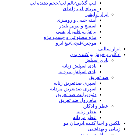
لیپ گلاس/بالم لب/حجم دهنده لب
مربای لب ژله ای
ابزار آرایشی
آیینه جیبی و رومیزی
اسفنج و بیوتی بلندر
براش و قلمو آرایشی
مژه مصنوعی و چسب مژه
موچین/قیچی/تیغ ابرو
ابزار سالنی
ادکلن و خوش‌بو کننده بدن
بادی اسپلش
بادی اسپلش زنانه
بادی اسپلش مردانه
ضد تعریق
اسپری ضدتعریق زنانه
اسپری ضدتعریق مردانه
دئودورانت ضد تعریق
مام رول ضد تعریق
عطر و ادکلن
عطر زنانه
عطر مردانه
پلکس و احیا کننده،ابرسان مو
زیبایی و بهداشتی
مراقبت پوست