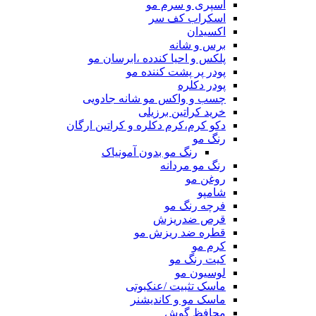
اسپری و سرم مو
اسکراب کف سر
اکسیدان
برس و شانه
پلکس و احیا کندده ،ابرسان مو
پودر پر پشت کننده مو
پودر دکلره
چسب و واکس مو شانه جادویی
خرید کراتین برزیلی
دکو کرم،کرم دکلره و کراتین ارگان
رنگ مو
رنگ مو بدون آمونیاک
رنگ مو مردانه
روغن مو
شامپو
فرچه رنگ مو
قرص ضدریزش
قطره ضد ریزش مو
کرم مو
کیت رنگ مو
لوسیون مو
ماسک تثبیت /عنکبوتی
ماسک مو و کاندیشنر
محافظ گوش