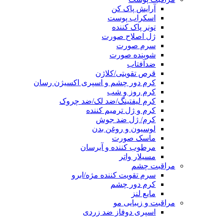
آرایش پاک کن
اسکراب پوست
تونر پاک کننده
ژل اصلاح صورت
سرم صورت
شوینده صورت
ضدآفتاب
قرص تقویتی/کلاژن
کرم دور چشم و اسپری اکسیژن رسان
کرم روز و شب
کرم لیفتینگ/ضد لک/ضد چروک
کرم و ژل ترمیم کننده
کرم/ ژل ضد جوش
لوسیون و روغن بدن
ماسک صورت
مرطوب کننده و آبرسان
مسیلار واتر
مراقبت چشم
سرم تقویت کننده مژه/ابرو
کرم دور چشم
مایع لنز
مراقبت و زیبایی مو
اسپری دوفاز ضد زردی