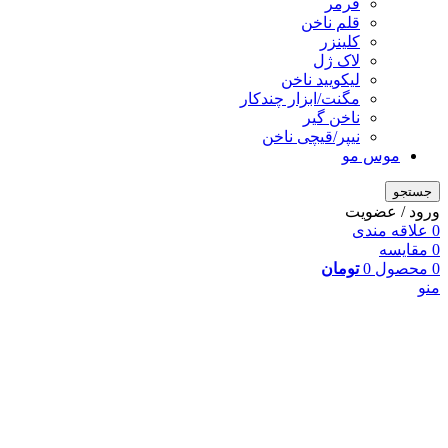
فرمر
قلم ناخن
کلینزر
لاک ژل
لیکوييد ناخن
مگنت/ابزار چندکار
ناخن گیر
نیپر/قیچی ناخن
موس مو
جستجو
ورود / عضویت
0
علاقه مندی
0
مقایسه
0
محصول
0
تومان
منو