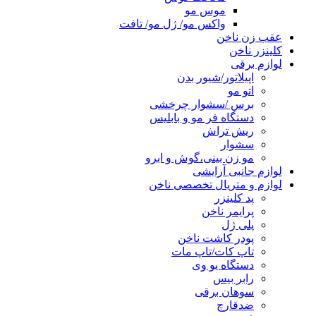
موس مو
واکس مو/ ژل مو/ تافت
عقب زن ناخن
کلینزر ناخن
لوازم برقی
اپیلاتور/شیور بدن
اتو مو
برس /سشوار چرخشی
دستگاه فر مو و بابلیس
ریش تراش
سشوار
مو زن بینی،گوش و ابرو
لوازم جانبی آرایشی
لوازم و متریال تخصصی ناخن
پد کلینزر
پرایمر ناخن
پلی ژل
پودر کاشت ناخن
تاپ کات/تاپ مات
دستگاه یو وی
رابر بیس
سوهان برقی
ضدقارچ