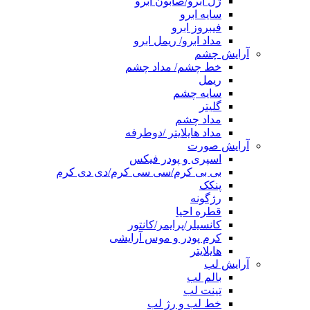
ژل ابرو/صابون ابرو
سایه ابرو
فیبروز ابرو
مداد ابرو/ ریمل ابرو
آرایش چشم
خط چشم/ مداد چشم
ریمل
سایه چشم
گلیتر
مداد چشم
مداد هایلایتر /دوطرفه
آرایش صورت
اسپری و پودر فیکس
بی بی کرم/سی سی کرم/دی دی کرم
پنکک
رژگونه
قطره احیا
کانسیلر/پرایمر/کانتور
کرم پودر و موس آرایشی
هایلایتر
آرایش لب
بالم لب
تینت لب
خط لب و رژ لب