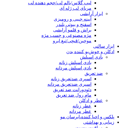
لیپ گلاس/بالم لب/حجم دهنده لب
مربای لب ژله ای
ابزار آرایشی
آیینه جیبی و رومیزی
اسفنج و بیوتی بلندر
براش و قلمو آرایشی
مژه مصنوعی و چسب مژه
موچین/قیچی/تیغ ابرو
ابزار سالنی
ادکلن و خوش‌بو کننده بدن
بادی اسپلش
بادی اسپلش زنانه
بادی اسپلش مردانه
ضد تعریق
اسپری ضدتعریق زنانه
اسپری ضدتعریق مردانه
دئودورانت ضد تعریق
مام رول ضد تعریق
عطر و ادکلن
عطر زنانه
عطر مردانه
پلکس و احیا کننده،ابرسان مو
زیبایی و بهداشتی
مراقبت پوست