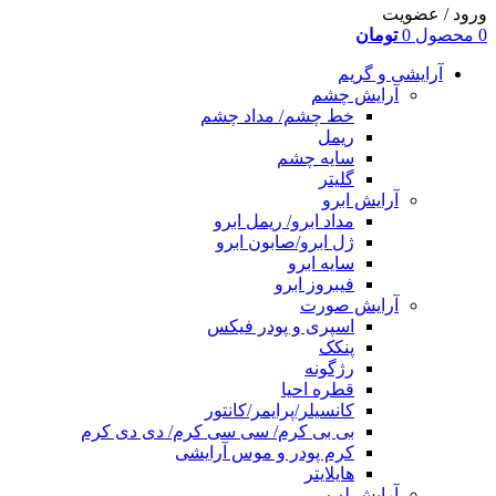
ورود / عضویت
0
محصول
0
تومان
آرایشی و گریم
آرایش چشم
خط چشم/ مداد چشم
ریمل
سایه چشم
گلیتر
آرایش ابرو
مداد ابرو/ ریمل ابرو
ژل ابرو/صابون ابرو
سایه ابرو
فیبروز ابرو
آرایش صورت
اسپری و پودر فیکس
پنکک
رژگونه
قطره احیا
کانسیلر/پرایمر/کانتور
بی بی کرم/ سی سی کرم/ دی دی کرم
کرم پودر و موس آرایشی
هایلایتر
آرایش لب