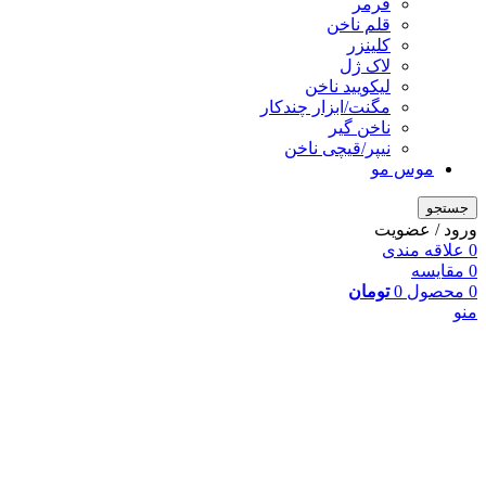
فرمر
قلم ناخن
کلینزر
لاک ژل
لیکوييد ناخن
مگنت/ابزار چندکار
ناخن گیر
نیپر/قیچی ناخن
موس مو
جستجو
ورود / عضویت
0
علاقه مندی
0
مقایسه
0
محصول
0
تومان
منو