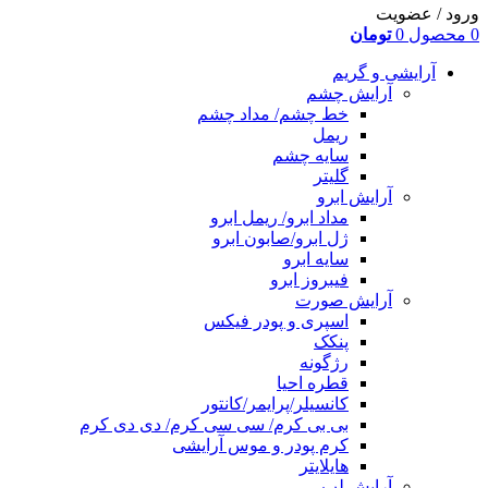
ورود / عضویت
0
محصول
0
تومان
آرایشی و گریم
آرایش چشم
خط چشم/ مداد چشم
ریمل
سایه چشم
گلیتر
آرایش ابرو
مداد ابرو/ ریمل ابرو
ژل ابرو/صابون ابرو
سایه ابرو
فیبروز ابرو
آرایش صورت
اسپری و پودر فیکس
پنکک
رژگونه
قطره احیا
کانسیلر/پرایمر/کانتور
بی بی کرم/ سی سی کرم/ دی دی کرم
کرم پودر و موس آرایشی
هایلایتر
آرایش لب