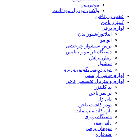
موس مو
واکس مو/ ژل مو/ تافت
عقب زن ناخن
کلینزر ناخن
لوازم برقی
اپیلاتور/شیور بدن
اتو مو
برس /سشوار چرخشی
دستگاه فر مو و بابلیس
ریش تراش
سشوار
مو زن بینی،گوش و ابرو
لوازم جانبی آرایشی
لوازم و متریال تخصصی ناخن
پد کلینزر
پرایمر ناخن
پلی ژل
پودر کاشت ناخن
تاپ کات/تاپ مات
دستگاه یو وی
رابر بیس
سوهان برقی
ضدقارچ