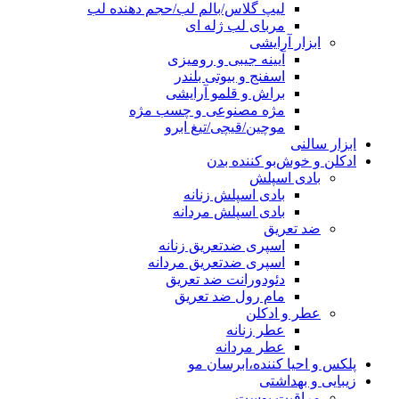
لیپ گلاس/بالم لب/حجم دهنده لب
مربای لب ژله ای
ابزار آرایشی
آیینه جیبی و رومیزی
اسفنج و بیوتی بلندر
براش و قلمو آرایشی
مژه مصنوعی و چسب مژه
موچین/قیچی/تیغ ابرو
ابزار سالنی
ادکلن و خوش‌بو کننده بدن
بادی اسپلش
بادی اسپلش زنانه
بادی اسپلش مردانه
ضد تعریق
اسپری ضدتعریق زنانه
اسپری ضدتعریق مردانه
دئودورانت ضد تعریق
مام رول ضد تعریق
عطر و ادکلن
عطر زنانه
عطر مردانه
پلکس و احیا کننده،ابرسان مو
زیبایی و بهداشتی
مراقبت پوست