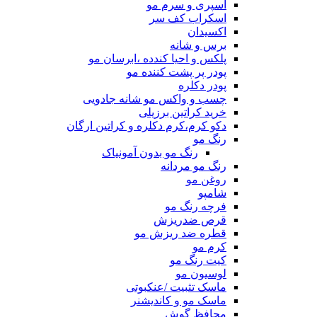
اسپری و سرم مو
اسکراب کف سر
اکسیدان
برس و شانه
پلکس و احیا کندده ،ابرسان مو
پودر پر پشت کننده مو
پودر دکلره
چسب و واکس مو شانه جادویی
خرید کراتین برزیلی
دکو کرم،کرم دکلره و کراتین ارگان
رنگ مو
رنگ مو بدون آمونیاک
رنگ مو مردانه
روغن مو
شامپو
فرچه رنگ مو
قرص ضدریزش
قطره ضد ریزش مو
کرم مو
کیت رنگ مو
لوسیون مو
ماسک تثبیت /عنکبوتی
ماسک مو و کاندیشنر
محافظ گوش