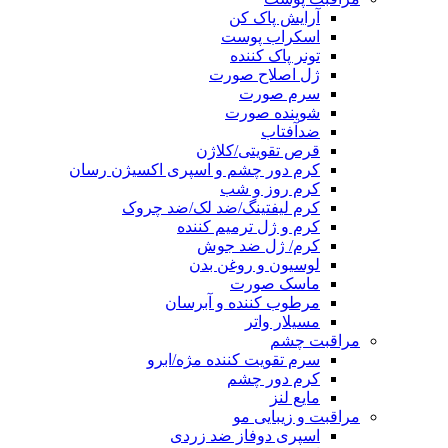
آرایش پاک کن
اسکراب پوست
تونر پاک کننده
ژل اصلاح صورت
سرم صورت
شوینده صورت
ضدآفتاب
قرص تقویتی/کلاژن
کرم دور چشم و اسپری اکسیژن رسان
کرم روز و شب
کرم لیفتینگ/ضد لک/ضد چروک
کرم و ژل ترمیم کننده
کرم/ ژل ضد جوش
لوسیون و روغن بدن
ماسک صورت
مرطوب کننده و آبرسان
مسیلار واتر
مراقبت چشم
سرم تقویت کننده مژه/ابرو
کرم دور چشم
مایع لنز
مراقبت و زیبایی مو
اسپری دوفاز ضد زردی