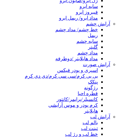
ژل ابرو/صابون ابرو
سایه ابرو
فیبروز ابرو
مداد ابرو/ ریمل ابرو
آرایش چشم
خط چشم/ مداد چشم
ریمل
سایه چشم
گلیتر
مداد چشم
مداد هایلایتر /دوطرفه
آرایش صورت
اسپری و پودر فیکس
بی بی کرم/سی سی کرم/دی دی کرم
پنکک
رژگونه
قطره احیا
کانسیلر/پرایمر/کانتور
کرم پودر و موس آرایشی
هایلایتر
آرایش لب
بالم لب
تینت لب
خط لب و رژ لب