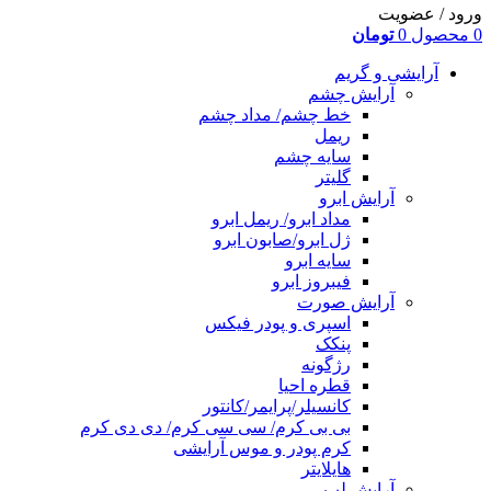
ورود / عضویت
0
محصول
0
تومان
آرایشی و گریم
آرایش چشم
خط چشم/ مداد چشم
ریمل
سایه چشم
گلیتر
آرایش ابرو
مداد ابرو/ ریمل ابرو
ژل ابرو/صابون ابرو
سایه ابرو
فیبروز ابرو
آرایش صورت
اسپری و پودر فیکس
پنکک
رژگونه
قطره احیا
کانسیلر/پرایمر/کانتور
بی بی کرم/ سی سی کرم/ دی دی کرم
کرم پودر و موس آرایشی
هایلایتر
آرایش لب