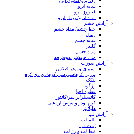
ژل ابرو/صابون ابرو
سایه ابرو
فیبروز ابرو
مداد ابرو/ ریمل ابرو
آرایش چشم
خط چشم/ مداد چشم
ریمل
سایه چشم
گلیتر
مداد چشم
مداد هایلایتر /دوطرفه
آرایش صورت
اسپری و پودر فیکس
بی بی کرم/سی سی کرم/دی دی کرم
پنکک
رژگونه
قطره احیا
کانسیلر/پرایمر/کانتور
کرم پودر و موس آرایشی
هایلایتر
آرایش لب
بالم لب
تینت لب
خط لب و رژ لب