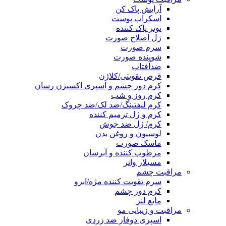
آرایش پاک کن
اسکراب پوست
تونر پاک کننده
ژل اصلاح صورت
سرم صورت
شوینده صورت
ضدآفتاب
قرص تقویتی/کلاژن
کرم دور چشم و اسپری اکسیژن رسان
کرم روز و شب
کرم لیفتینگ/ضد لک/ضد چروک
کرم و ژل ترمیم کننده
کرم/ ژل ضد جوش
لوسیون و روغن بدن
ماسک صورت
مرطوب کننده و آبرسان
مسیلار واتر
مراقبت چشم
سرم تقویت کننده مژه/ابرو
کرم دور چشم
مایع لنز
مراقبت و زیبایی مو
اسپری دوفاز ضد زردی