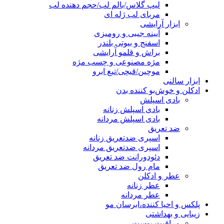
لیپ گلاس/بالم لب/حجم دهنده لب
مربای لب ژله ای
ابزار آرایشی
آیینه جیبی و رومیزی
اسفنج و بیوتی بلندر
براش و قلمو آرایشی
مژه مصنوعی و چسب مژه
موچین/قیچی/تیغ ابرو
ابزار سالنی
ادکلن و خوش‌بو کننده بدن
بادی اسپلش
بادی اسپلش زنانه
بادی اسپلش مردانه
ضد تعریق
اسپری ضدتعریق زنانه
اسپری ضدتعریق مردانه
دئودورانت ضد تعریق
مام رول ضد تعریق
عطر و ادکلن
عطر زنانه
عطر مردانه
پلکس و احیا کننده،ابرسان مو
زیبایی و بهداشتی
مراقبت پوست