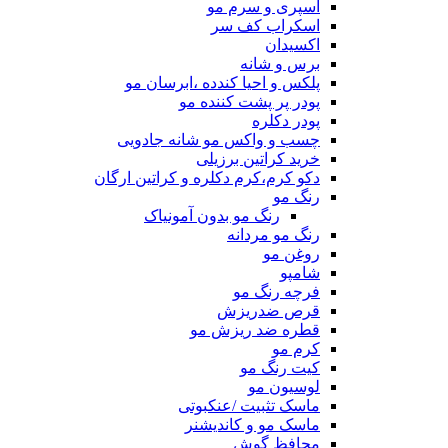
اسپری و سرم مو
اسکراب کف سر
اکسیدان
برس و شانه
پلکس و احیا کندده ،ابرسان مو
پودر پر پشت کننده مو
پودر دکلره
چسب و واکس مو شانه جادویی
خرید کراتین برزیلی
دکو کرم،کرم دکلره و کراتین ارگان
رنگ مو
رنگ مو بدون آمونیاک
رنگ مو مردانه
روغن مو
شامپو
فرچه رنگ مو
قرص ضدریزش
قطره ضد ریزش مو
کرم مو
کیت رنگ مو
لوسیون مو
ماسک تثبیت /عنکبوتی
ماسک مو و کاندیشنر
محافظ گوش