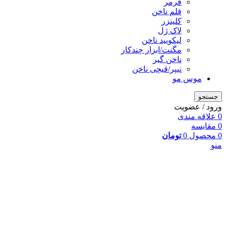
فرمر
قلم ناخن
کلینزر
لاک ژل
لیکوييد ناخن
مگنت/ابزار چندکار
ناخن گیر
نیپر/قیچی ناخن
موس مو
جستجو
ورود / عضویت
0
علاقه مندی
0
مقایسه
0
محصول
0
تومان
منو