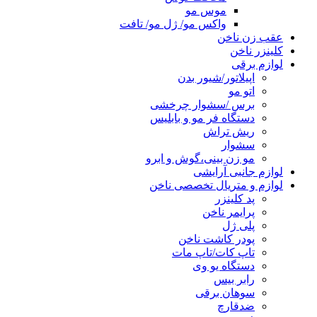
موس مو
واکس مو/ ژل مو/ تافت
عقب زن ناخن
کلینزر ناخن
لوازم برقی
اپیلاتور/شیور بدن
اتو مو
برس /سشوار چرخشی
دستگاه فر مو و بابلیس
ریش تراش
سشوار
مو زن بینی،گوش و ابرو
لوازم جانبی آرایشی
لوازم و متریال تخصصی ناخن
پد کلینزر
پرایمر ناخن
پلی ژل
پودر کاشت ناخن
تاپ کات/تاپ مات
دستگاه یو وی
رابر بیس
سوهان برقی
ضدقارچ